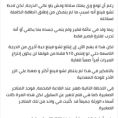
رغم أن لونغ وي يملك سلالة وحش ياو عالي الدرجة، لكن لاحظ
تشو فينغ أنه لسببٍ ما لم يتمكن من إطلاق الطاقة الكاملة
لسلالته
ربما ولد في عائلة فقير ولم ينمي جسده بما يكفي أو أنه
تدرب لفترةٍ قصير فقط
لكن هذا لا يهم الآن، إن إبتلع تشو فينغ حبة أخري من الدرجة
التاسعة حتي لو إمتص 10% فقط من قوتها لن يكون إنتزاع
الميراث أمراً صعباً للغاية
بالتفكير في هذا لم ينتظر تشو فينغ أكثر و ضغط علي الزر
الآخر للوحة المعدنية
في اللحظة التالية ظهر عند القاعة الضخمة، فوجد المتاجر
الصغيرة كما هي فلم تتغير عن السابق، لكن هذه المرة كانت
أسماء الورثة جميعاً قد كُتبت في واحد من تلك المتاجر
الصغيرة