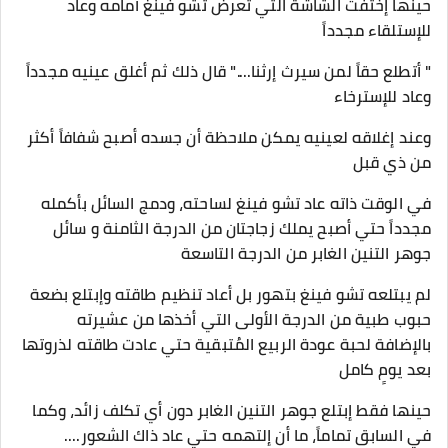
حينها إختفت الشاشة التي تعرض تشو فينغ أمامه وعاد
للإستلقاء مجدداً
" أتطلع حقاً لمن سيرث إرثنا...." قال ذلك ثم أغلق عينيه مجدداً
وعاد للإسترخاء
وعند إغلاقه لعينيه يمكن ملاحظة أن جسده أصبح شفافاً أكثر
من ذي قبل
في الوقت ذاته عاد تشو فينغ لساحته، ودمج السائل بأكمله
مجدداً حتي أصبح يملك زجاجتان من الدرجة الثامنة و سائل
جوهر التنين الغابر من الدرجة التاسعة
لم يبتلعه تشو فينغ بتهور بل أعاد تنظيم طاقته وإبتلع بضعة
حبوب طبية من الدرجة الأولى التي أخذها من عشيرته
بالإضافة لحبة عودة الربيع المُتبقية حتي عادت طاقته لذروتها
بعد يومٍ كامل
حينها فقط إبتلع جوهر التنين الغابر دون أي تكلف زائد، وكما
في السابق تماماً، ما أن إلتهمه حتي عاد ذاك الشعور....