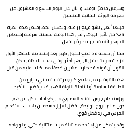
وسرعان ما مرّ الوقت، و الآن كان اليوم التاسع و العشرون من
معركة الورثة الثمانية المتبقين
حينها أنهى تشو فينغ زراعته، ولحسن الحظ إمتص هذه المرة
25% من تأثير الجوهر، في هذا الوقت تحسنت سرعته إمتصاص
الجوهر لأنه قد جربه مرةً بالفعل
كما أن جسده قد خضع لتحول كبير بعد إمتصاصه للجوهر الأول
فزادت سرعة صقل الجوهر أكثر، وفي هذه اللحظة يمكن
القول أن قوته قد صارت عشرين ضعفاً مما كانت عليه من قبل
هذه القوة...بدمجها مع كنوزه وتقنياته حتي مزارع من
الطبقة السابعة أو الثامنة للنواة الذهبية سيخضع بالتأكيد
وبإستخدام جرس الفناء السماوي سيركع أمامه كل من هم
دون عالم الروح الوليدة، بفضل تعزيز جسده لن يتسبب استخدام
الجرس في رد فعل قوي
وقد يتمكن من إستخدامه ثلاثة مرات متتالية حتي، و لو واجه