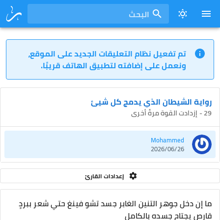
البحث
تم تفعيل نظام التعليقات الجديد على الموقع،
ونعمل على إضافته لتطبيق الهاتف قريبًا.
رواية الشيطان الذي يدمج كل شيئ
29 - إزدادت القوة مرةً أخرى
Mohammed
2026/06/26
إعدادات القارئ
ما إن دخل جوهر التنين الغابر جسد تشو فينغ حتي شعر ببردٍ
قارص يجتاح جسده بالكامل