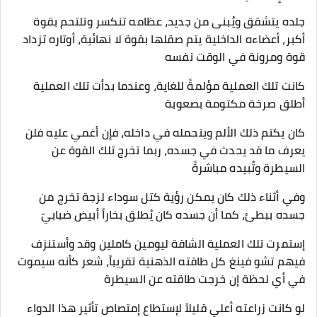
جلده يتشقق ويُبنى من جديد، عظامه تنكسر وتلتحم بقوة
أكبر، أعضاءه الداخلية يتم صقلها بقوة لا نهائية، أوتاره تزداد
قوة ومرونة في الوقت نفسه
كانت تلك العملية مؤلمةً للغاية، وعندما بدأت تلك العملية
أطلق صرخة مكتومة بصعوبة
كان يكتم ذلك الألم ويتحمله في داخله، فإن أغمي عليه فلن
يعرف ما قد يحدث في جسده، ربما تخرج تلك القوة عن
السيطرة وتُبيده مباشرةً
وفي أثناء ذلك كان يمكن رؤية كتل سوداء لزجة تخرج من
جسده ببطئ، كما أن جسده كان يُطلق بخاراً أبيض ضبابيّ
إستمرت تلك العملية الشاقة ليومين كاملين وقد وأستنزف
فيهم تشو فينغ كل طاقته الذهنية تقريباً، شعر كأنه سيموت
في أي لحظة إن خرجت طاقته عن السيطرة
لو كانت زراعته أعلي قليلاً لإستطاع إمتصاص تأثير هذا الدواء