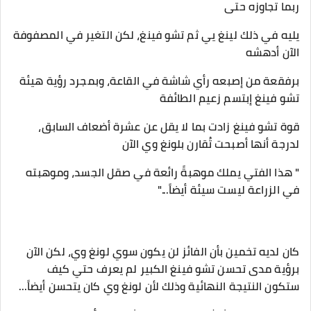
ربما تجاوزه حتى
يليه في ذلك لينغ يي ثم تشو فينغ، لكن التغير في المصفوفة
الآن أدهشه
برفقعة من إصبعه رأي شاشة في القاعة، وبمجرد رؤية هيئة
تشو فينغ إبتسم زعيم الطائفة
قوة تشو فينغ زادت بما لا يقل عن عشرة أضعاف السابق،
لدرجة أنها أصبحت تُقارن بلونغ وي الآن
" هذا الفتي يملك موهبةً رائعة في صقل الجسد، وموهبته
في الزراعة ليست سيئة أيضاً..."
كان لديه تخمين بأن الفائز لن يكون سوي لونغ وي، لكن الآن
برؤية مدى تحسن تشو فينغ الكبير لم يعرف حتي كيف
ستكون النتيجة النهائية وذلك لأن لونغ وي كان يتحسن أيضاً...