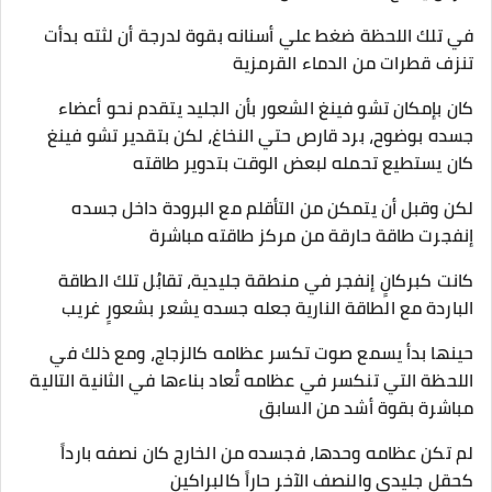
في تلك اللحظة ضغط علي أسنانه بقوة لدرجة أن لثته بدأت
تنزف قطرات من الدماء القرمزية
كان بإمكان تشو فينغ الشعور بأن الجليد يتقدم نحو أعضاء
جسده بوضوح، برد قارص حتي النخاغ، لكن بتقدير تشو فينغ
كان يستطيع تحمله لبعض الوقت بتدوير طاقته
لكن وقبل أن يتمكن من التأقلم مع البرودة داخل جسده
إنفجرت طاقة حارقة من مركز طاقته مباشرة
كانت كبركانٍ إنفجر في منطقة جليدية، تقابُل تلك الطاقة
الباردة مع الطاقة النارية جعله جسده يشعر بشعورٍ غريب
حينها بدأ يسمع صوت تكسر عظامه كالزجاج، ومع ذلك في
اللحظة التي تنكسر في عظامه تُعاد بناءها في الثانية التالية
مباشرة بقوة أشد من السابق
لم تكن عظامه وحدها، فجسده من الخارج كان نصفه بارداً
كحقلٍ جليدي والنصف الآخر حاراً كالبراكين