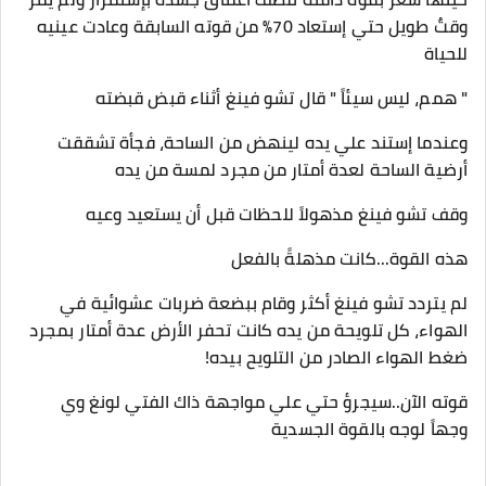
وقتٌ طويل حتي إستعاد 70% من قوته السابقة وعادت عينيه
للحياة
" همم، ليس سيئاً " قال تشو فينغ أثناء قبض قبضته
وعندما إستند علي يده لينهض من الساحة، فجأة تشققت
أرضية الساحة لعدة أمتار من مجرد لمسة من يده
وقف تشو فينغ مذهولاً للحظات قبل أن يستعيد وعيه
هذه القوة...كانت مذهلةً بالفعل
لم يتردد تشو فينغ أكثر وقام ببضعة ضربات عشوائية في
الهواء، كل تلويحة من يده كانت تحفر الأرض عدة أمتار بمجرد
ضغط الهواء الصادر من التلويح بيده!
قوته الآن..سيجرؤ حتي علي مواجهة ذاك الفتي لونغ وي
وجهاً لوجه بالقوة الجسدية