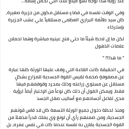
عند رؤية هذا توجه تشو فينغ لتلك التي تحمل إسمه...
وفي الوقت نفسه في فضاءٍ مستقل مكون من جزيرة صغيرة،
كان سيد طائفة البراري العظمى مستلقياً علي عشب الجزيرة
بإسترخاء
لكن ما إن لاحظ شيئاً ما حتي فتح عينيه مباشرة وهما تحملان
علامات الذهول
" ما هذا؟! "
في الحقيقة كانت القاعة التي وقف عليها الورثة كلها عبارة
عن مصفوفةٍ ضخمة تقيس القوة الجسدية للمزارع بشكلٍ
مستقل عن مستوي زراعته وذلك بمجرد وقوقفهم فيها
فقط، ويمكن القول أن ذلك كان نوعاً من الإختبار أيضاً لرؤية
مدى تفاعل أجسادهم مع أساليب صقل الجسد
ومنذ لحظة دخول جميع الورثة التسعة كان قد قاس قوتهم
الجسدية، ومن ضمنهم رأي أن لونغ وي يملك قدراً مذهلاً من
القوة الجسدية يقارن به نفسه عندما كات في نفس عمره، بل