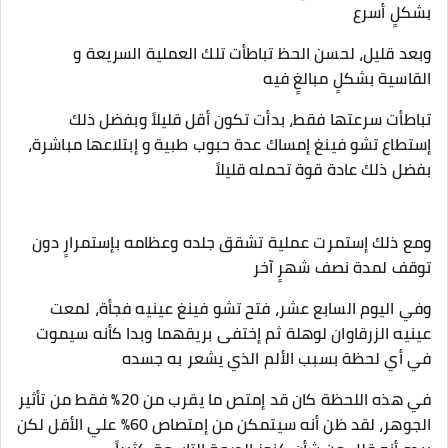
بشكلٍ أسرع
وبعد قليل، لحسن الحظ تباطأت تلك العملية السريعة و
القاسية بشكلٍ مبالغٍ فيه
تباطأت سرعتها فقط، بدأت تكون أقل قليلاً وبفضل ذلك
إستطاع تشو فينغ إمساك عدة حبوب طبية و إبتلاعها مباشرة،
بفضل ذلك عادة قوة تحمله قليلاً
ومع ذلك إستمرت عملية تشقق جلده وعظامه بإستمرارٍ دون
توقف لمدة نصف شهرٍ آخر
وفي اليوم السابع عشر، فتح تشو فينغ عينيه فجأة، لمعت
عينيه الزرقاوان لوهلة ثم إختفى بريقهما وبدا كأنه سيموت
في أي لحظة بسبب الألم الذي يشعر به جسده
في هذه اللحظة كان قد إمتص ما يقرب من 20% فقط من تأثير
الجوهر، لقد ظن أنه سيتمكن من إمتصاص 60% علي الأقل لكن