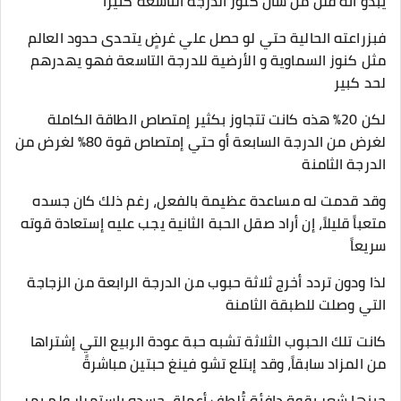
يبدو أنه قلل من شأن كنوز الدرجة التاسعة كثيراً
فبزراعته الحالية حتي لو حصل علي غرضٍ يتحدى حدود العالم
مثل كنوز السماوية و الأرضية للدرجة التاسعة فهو يهدرهم
لحد كبير
لكن 20% هذه كانت تتجاوز بكثير إمتصاص الطاقة الكاملة
لغرض من الدرجة السابعة أو حتي إمتصاص قوة 80% لغرض من
الدرجة الثامنة
وقد قدمت له مساعدة عظيمة بالفعل، رغم ذلك كان جسده
متعباً قليلاً، إن أراد صقل الحبة الثانية يجب عليه إستعادة قوته
سريعاً
لذا ودون تردد أخرج ثلاثة حبوب من الدرجة الرابعة من الزجاجة
التي وصلت للطبقة الثامنة
كانت تلك الحبوب الثلاثة تشبه حبة عودة الربيع التي إشتراها
من المزاد سابقاً، وقد إبتلع تشو فينغ حبتين مباشرةً
حينها شعر بقوة دافئة تُلطف أعماق جسده بإستمرار ولم يمر