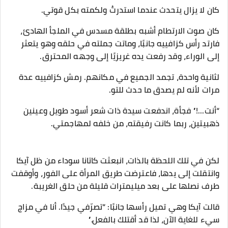
كان لا يزال يتحدث عندما استدرتُ ولكمته بكل قوتي.
كان صوت الارتطام أشبه بطلقة مسدس في الملجأ الهادئ،
فارتد رأس كزافييه جانبًا، وماتت جملته في حلقه وهو يتعثر
إلى الوراء، وقد رفعت يده غريزيًا إلى وجهه المحترق.
لثانية واحدة، تجمد الجميع في مكانهم. رمش كزافييه عدة
مرات لأنه لم يصدق ما حدث للتو.
“أنت...!” فجأة، اندفعت سيدة ذات شعر أسود طويل وعينين
ذهبيتين، ربما كانت رفيقته، من خلفه لمهاجمتي.
لكن في تلك اللحظة بالذات، انبعثت كاتانا سوداء من ظل آيكا
وانتقلت إلى يدها، فاعترضت طريق المرأة على الفور، وأوقفت
طرف نصلها على بعد ميليمترات قليلة من حلق الغريبة.
قالت آيكا وهي تميل رأسها جانبًا: “تصرّفي جيدًا. أنا في مزاج
سيء للغاية الآن، لذا قد أقتلك بالفعل.”