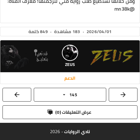
ومن خلالها تستطيع طلب رواية مني لترجمتها! معرف القناة:
@mn38k
2026/04/01
·
183 مشاهدة
·
849 كلمة
ZEUS
الدعم
145
عرض التعليقات (
0
)
نادي الروايات
- 2026