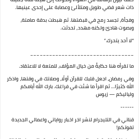
ذات شعر فضي طويل ومتلألئ وعصابة على إحدى عينيها.
وفجأة، تجسد رمح في قبضتها. ثم هبطت بدقة صامتة،
وبصوت هادئ ولكنه مهدد، تحدثت.
“لا أحد يتحرك.”
_________________________________
ما تقرأه هنا حكايةٌ من خيال المؤلف، للمتعة لا للاعتقاد.
وفي رمضان، اجعل قلبك للقرآن أولًا، وصلاتك في وقتها، واذكر
الله كثيرًا… ثم اقرأ ما شئت في فراغك. بارك الله أيامكم
ولياليكم — زيوس
------
قناتي في التليجرام لنشر اخر اخبار رواياتي واعمالي الجديدة
تفوتكم!