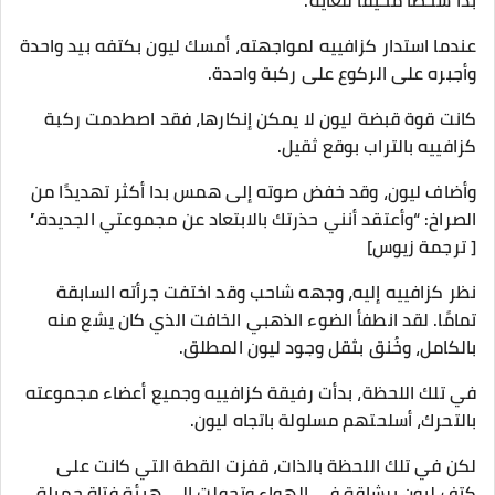
بدا شخصًا مخيفًا للغاية.
عندما استدار كزافييه لمواجهته، أمسك ليون بكتفه بيد واحدة
وأجبره على الركوع على ركبة واحدة.
كانت قوة قبضة ليون لا يمكن إنكارها، فقد اصطدمت ركبة
كزافييه بالتراب بوقع ثقيل.
وأضاف ليون، وقد خفض صوته إلى همس بدا أكثر تهديدًا من
الصراخ: “وأعتقد أنني حذرتك بالابتعاد عن مجموعتي الجديدة.”
[ ترجمة زيوس]
نظر كزافييه إليه، وجهه شاحب وقد اختفت جرأته السابقة
تمامًا. لقد انطفأ الضوء الذهبي الخافت الذي كان يشع منه
بالكامل، وخُنق بثقل وجود ليون المطلق.
في تلك اللحظة، بدأت رفيقة كزافييه وجميع أعضاء مجموعته
بالتحرك، أسلحتهم مسلولة باتجاه ليون.
لكن في تلك اللحظة بالذات، قفزت القطة التي كانت على
كتف ليون برشاقة في الهواء وتحولت إلى هيئة فتاة جميلة