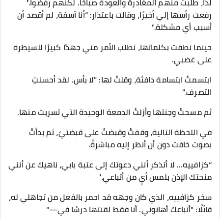
لذا، طلبتُ منهم المغادرة والعودة صباحًا. لكنهم رفضوا.”
رفعت رأسها إلي أخيرًا، وقالت باعتذار: “أنا آسفة، لم أقصد أن
أسبب أي مشكلة.”
حينما نطقت بكلماتها، تطلب الأمر مني جهدًا كبيرًا للسيطرة
على غضبي.
ابتسمتُ ابتسامة دافئة، وقلتُ لها: "لا بأس. لقد أحسنتِ
التصرف."
ثم مسحتُ وجنتها وأزلتُ الدمعة الوحيدة التي تسربت منها.
في اللحظة التالية، وقفتُ وقبضتُ على قبضتيّ، ثم بدأتُ
بصوت خافت دون أن أنظر إليه مباشرةً.
“كزافييه... لا أتذكر أنني دعوتك إلى عتبة بابي، ناهيك عن أنني
منحتك الإذن بلمس أيٍ من أتباعي.”
سخر كزافييه، الذي كان وجهه قد احمر بالفعل من تجاهلي له،
قائلًا: "أتباعك أهانوني. أنا فقط لقنتها درسًا في—"