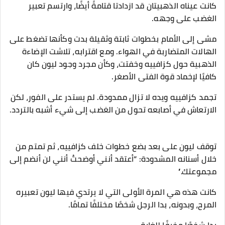
كانت عيناه الذهبيتان قد ازدادتا قتامةً أيضًا، وارتسم تعبير
الغضب على وجهه.
مشى إلى الأمام بخطوات ثابتة وثقيلة بدت وكأنها تضغط على
الهالات المتضاربة في الهواء. ومع اقترابه، تلاشت الإضاءة
الذهبية حول كزافييه وخفتت، وكأن مجرد وجود ليون كان
كافيًا لإخماد قوة الفتى الأصغر.
تجمد كزافييه ويده لا تزال ممدودة. لم يستدر على الفور، لكن
الارتعاش في أصابعه تحول من الغضب إلى شيء أشبه بالتردد.
توقف ليون على بعد بضع خطوات خلف كزافييه، ثم تمتم من
خلال أسنانه المشدودة: “أعتقد أنني أوضحتُ أنني لن أنضم إلى
مجموعتك.”
كانت هذه هي المرة الأولى التي لا يرتدي فيها ليون تعبيره
المرح، وبدونه، بدا الرجل شخصًا مختلفًا تمامًا.