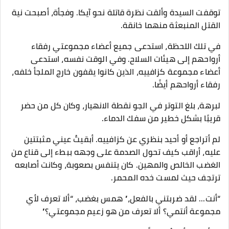
توقفت السيدة وألقت نظرة قاتلة نحو آيكا. وفجأة، أصبحت نية
القتل المنبعثة منهما خانقة.
في تلك اللحظة، استدعى جميع أعضاء مجموعتي رفقاء
أرواحهم إلى هيئات السلاح. وفي الوقت نفسه، استدعى
أعضاء مجموعة كزافييه، الذين كانوا يقفون خارج الملجأ خلفه،
رفقاء أرواحهم أيضًا.
لبرهة، بلغ التوتر في الجو نقطة الانهيار، وكان كل من حضر
قريبًا بشكل خطير من سفك الدماء.
لم أتراجع أو أحيد بنظري عن كزافييه. أبقيتُ عيني مثبتتين
عليه، أراقب كيف تحول الصدمة على وجهه ببطء إلى قناع من
الغضب الخالص والمهين. كان يتنفس بصعوبة، وكانت أصابعه
ترتجف حيث لمست خده المحمر.
“أنت... لقد ضربتني بالفعل،” همس بغضب، “ألا تعرف لأي
مجموعة أنتمي؟ ألا تعرف من هو زعيم مجموعتي؟”