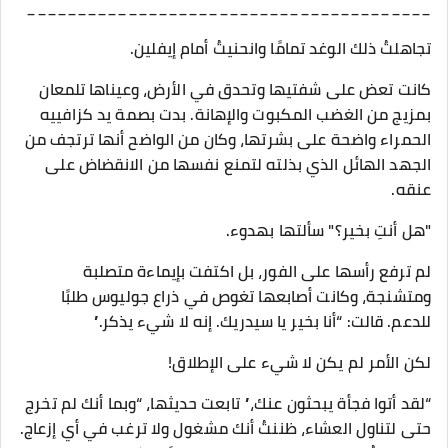
________________________________________
تجاهلتُ ذلك الوغد تمامًا وانحنيتُ أمام إيفلين.
كانت تعض على شفتيها وتحدق في الأرض، وعيناها تلمعان
بمزيج من الغضب المكبوت والإهانة. بدت بصمة يد كزافييه
الحمراء واضحة على بشرتها، وكان من الواضح أنها ترتجف من
الجهد الهائل الذي بذلته لتمنع نفسها من الانقضاض على
عنقه.
"هل أنتِ بخير؟" سألتها بهدوء.
لم ترفع رأسها على الفور، بل اكتفت بإيماءة متصلبة
ومتشنجة، وكانت أصابعها تغوص في ذراع جوليوس طلبًا
للدعم. قالت: “أنا بخير يا سيدريك. إنه لا شيء يذكر.”
لكن الأمر لم يكن لا شيء على الإطلاق!
“لقد أتوا فجأة يبحثون عنك،” تابعت حديثها، “وبما أنك لم تخرج
حتى لتناول العشاء، ظننتُ أنك مشغول ولا ترغب في أي إزعاج.