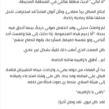
“لا أبالي،” أجبتُ مطلقًا هالتي في المنطقة المحيطة.
اجتاح المكان بردٌ مفاجئ، وكأن ألوان الملجأ قد استنزفت، لتحل
محلها هالة رمادية راكدة.
ثم واصلتُ حديثي، وقد انخفض صوتي درجةً، بينما أحدق فيه
بحدة: “أنا زعيم هذه المجموعة. إذا دخلتَ إلى هنا ولمستَ أحد
أتباعي، ولو بلمسة خفيفة، فسأردعك بقوة للدفاع عنهم.”
كان الصمت الذي أعقب ذلك ثقيلًا بشكل غير عادي.
ثم... أطلق كزافييه هالته الخاصة.
بدا أن الفضاء من حوله يضيء، وازدادت عيناه الذهبيتان قتامة.
قبض على قبضته ومد يده، كان على وشك استدعاء رفيقته
إلى هيئة السلاح، عندما رن صوت فجأة من خلفه.
“كفى يا كزافييه.”
لقد كان ليون. لقد وصل أخيرًا.