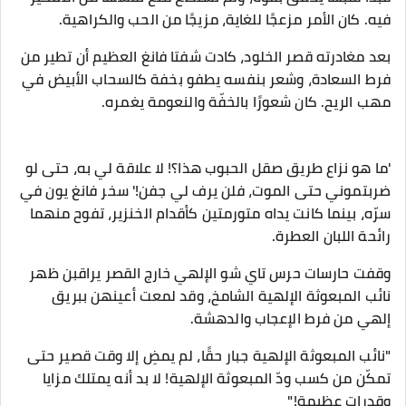
فيه. كان الأمر مزعجًا للغاية، مزيجًا من الحب والكراهية.
بعد مغادرته قصر الخلود، كادت شفتا فانغ العظيم أن تطير من
فرط السعادة، وشعر بنفسه يطفو بخفة كالسحاب الأبيض في
مهب الريح. كان شعورًا بالخفّة والنعومة يغمره.
'ما هو نزاع طريق صقل الحبوب هذا؟! لا علاقة لي به، حتى لو
ضربتموني حتى الموت، فلن يرف لي جفن!' سخر فانغ يون في
سرّه، بينما كانت يداه متورمتين كأقدام الخنزير، تفوح منهما
رائحة اللبان العطرة.
وقفت حارسات حرس تاي شو الإلهي خارج القصر يراقبن ظهر
نائب المبعوثة الإلهية الشامخ، وقد لمعت أعينهن ببريق
إلهي من فرط الإعجاب والدهشة.
"نائب المبعوثة الإلهية جبار حقًا، لم يمضِ إلا وقت قصير حتى
تمكّن من كسب ودّ المبعوثة الإلهية! لا بد أنه يمتلك مزايا
وقدرات عظيمة!"