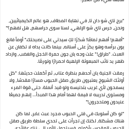
"برج تاي شو دان تا، في نهاية المطاف، هو عالم الكيميائيين،
ونحن، حرس تاي شو الإلهي، لسنا سوى حراسهم، هل تفهم؟"
"أفهم! أفهم تمامًا! شكرًا لكِ سيدتي على نصيحتك." أومأ فانغ
يون برأسه وهو يكزّ على أسنانه، بينما كانت يداه لا تكفان عن
العبث. "طراق!" علت وجه يان جون حمرة الخجل والغضب، وازداد
ظهر يد نائب المبعوثة الإلهية احمرارًا وتورمًا.
رمقت الجنية يان أحدهم بنظرة عتاب، ثم أكملت حديثها: "كل
أولئك الشيوخ يعتبرون طريق صقل الحبوب مسارًا مقدسًا، ولا
يسمحون لأي غريب بتدنيسه ولو قيد أنملة. حتى قوة المرء
ومستوى تدريبه لا قيمة لهما أمام هذا المبدأ... إنهم جميعًا
عنيدون ومتحجرون!"
"لو كان أسلوبك في قلي الحبوب مجرد عبث عابر، لما كان
هناك مشكلة، لكنك إن تجرأت على تحدي سلطة طريق صقل
الحبوب المقدس بأكمله، فسيتحول الأمر إلى نزاع عقائدي