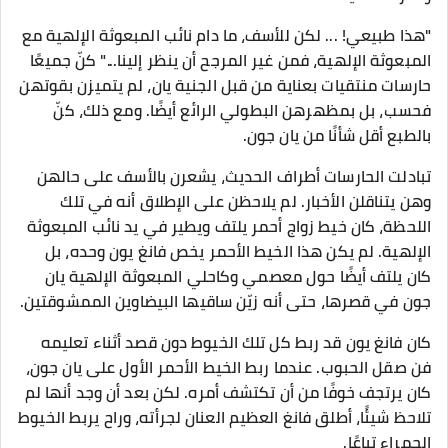
"هذا طبيعي! ... لكن للأسف، ما دام نائب المبعوثة الإلهية مع
المبعوثة الإلهية، فمن غير المرجح أن ينظر إلينا..." كنّ جميعًا
حارسات منتقيات بعناية من قبل الجنية يان، لم يتميزن بقوتهن
فحسب، بل بمظهرهن البطولي الرائع أيضًا. ومع ذلك، كنّ
بالطبع أقل شأنًا من يان جون.
تبادلت الحارسات أطراف الحديث، يشعرن بالأسف على حالهن
وهن يتناقلن الأخبار. لم يلاحظن على الإطلاق أنه في تلك
اللحظة، كان خيط زواج أحمر يلتف ويطير في يد نائب المبعوثة
الإلهية. لم يكن هذا الخيط الأحمر يخص فانغ يون وحده، بل
كان يلتف أيضًا حول معصمي وكاحلي المبعوثة الإلهية يان
جون في قصرها، حتى أنه زيّن ساقيها البيضاوين الممشوقتين.
كان فانغ يون قد ربط كل تلك الخيوط دون قصد أثناء تعليمه
فن صقل الحبوب. عندما ربط الخيط الأحمر الأول على يان جون،
كان يرتجف خوفًا من أن تكتشف أمره. لكن بعد أن وجد أنها لم
تلاحظ شيئًا، أطلق فانغ العظيم العنان لجرأته، وراح يربط الخيوط
الحمراء تباعًا.