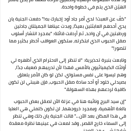
الهيّن الذي يتم في خطوة واحدة.
"كفّ عن العبث! لدي أمر جاد أود إخبارك به!" دفعت الجنية يان
يدي أحدهم العابثتين بعيدًا، وبدت عيناها الجميلتان جادتين
ورطبتين في آن واحد، ثم أردفت قائلة: "بمجرد انتشار أسلوب
صقل الحبوب الذي ابتكرته، ستكون العواقب أخطر بكثير مما
تتصور!"
وتابعت بنبرة تحذيرية: "لا تنظر إلى الاحترام الذي أظهره لي
أولئك الكيميائيون بالأمس، فهذا لأن تدريبهم ضعيف جدًا،
وهم ليسوا على نفس مستواي. لكن لو كان الأمر يتعلق
بصيدلي خلود أو أحد سادة صقل الحبوب، فإن هيبتي لن تكون
كافية لردعهم بهذه السهولة."
"إن سيد البرج ونائبه هنا في عزلة الآن لصقل بعض الحبوب
بالغة الأهمية. وبمجرد خروجهما، لن تكون كلمتي هي العليا
في هذا المكان بعد الآن..." قالت الجنية يان ذلك وهي تنظر
إلى السماء خارج القصر، وقد لمعت في عينيها نظرة معقدة
شابها شيء من العجز.