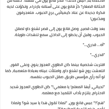
الاختلاط بنا، أليس كذلك؟' فكر فانغ يون في نفسه. 'حفنة من
الحثالة الصغار!' كزّ فانغ يون على أسنانه بازدراء، وتكوّنت لديه
فكرة جديدة عن عناد كيميائيي برج الحبوب. متعجرفون
ومدّعون!
بعد وقت قصير، وصل فانغ يون إلى قصر تشنغ داو لصقل
الحبوب. وقبل أن يخطو إلى الداخل، سمع تنهدات طويلة.
"آه... قدري..."
"قدري..."
اقتربت شخصية بينما كان الطاوي العجوز ينوح. وعلى الفور،
انتعشت روح شو تشنغ داو، وامتلأت عيناه بعبادة متعصبة، كما
لو أنه رأى مؤسس طريق صقل الحبوب بنفسه.
"تحياتي، أيها المعلم! يا معلمي!" كان الطاوي العجوز شديد
الاحترام، يلتزم بآداب التلميذ مع معلمه.
"هم؟!" عبس فانغ يون، "لماذا تقول هذا يا سيد شو؟ ولماذا
تؤدي هذه التحية العظيمة؟"