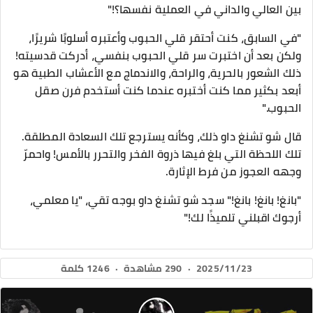
بين العالي والداني في العملية نفسها؟!"
"في السابق، كنت أحتقر قلي الحبوب وأعتبره أسلوبًا شريرًا،
ولكن بعد أن اختبرت سر قلي الحبوب بنفسي، أدركت قدسيته!
ذلك الشعور بالحرية، والراحة، والاندماج مع الأعشاب الطبية هو
أبعد بكثير مما كنت أختبره عندما كنت أستخدم فرن صقل
الحبوب."
قال شو تشنغ داو ذلك، وكأنه يسترجع تلك السعادة المطلقة.
تلك اللحظة التي بلغ فيها ذروة الفخر والتحرر بالأمس! واحمرّ
وجهه العجوز من فرط الإثارة.
"بانغ! بانغ! بانغ!" سجد شو تشنغ داو بوجه تقي، "يا معلمي،
أرجوك اقبلني تلميذًا لك!"
2025/11/23
·
290 مشاهدة
·
1246 كلمة