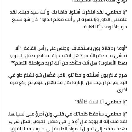
"يا معلمي، لقد ابتكرت أسلوبًا خاصًا بك، وأنت سيد جيلك. لقد
علمتني الداو، وبالنسبة لي، أنت معلم الداو!" كان شو تشنغ
داو جادًا ومهيبًا للغاية.
"أوه." رد فانغ يون باستخفاف، وجلس على رأس القاعة. "ألا
تخشى ما حدث بالأمس؟ هل أنت مدرك لمخاطر صقل الحبوب
بهذا الأسلوب؟ هل أنت متأكد من أنك تريد مواصلة التعلم؟"
طرح فانغ يون أسئلته واحدًا تلو الآخر، فذُهل شو تشنغ داو في
البداية، ثم ارتجف من الإثارة! كان قد نهض لتوه، ثم ركع مرة
أخرى.
"يا معلمي، أنا لست خائفًا!"
"يا معلمي، سأحفظ كلماتك في قلبي ولن أجرؤ على نسيانها.
لقد قلت إنه لا يوجد عالٍ أو دانٍ في صقل الحبوب، فكل شيء
يهدف فقط إلى تحويل المواد الطبية إلى حبوب. فما الفرق