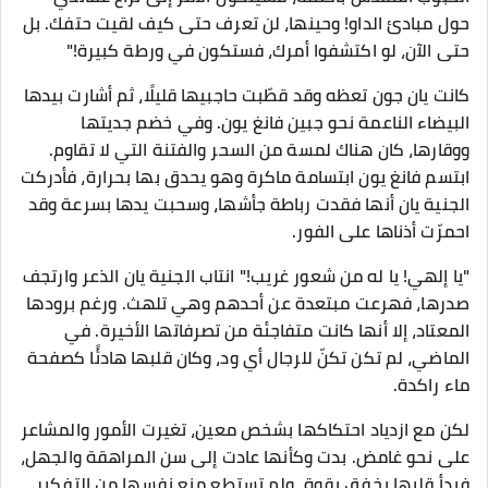
حول مبادئ الداو! وحينها، لن تعرف حتى كيف لقيت حتفك. بل
حتى الآن، لو اكتشفوا أمرك، فستكون في ورطة كبيرة!"
كانت يان جون تعظه وقد قطّبت حاجبيها قليلًا، ثم أشارت بيدها
البيضاء الناعمة نحو جبين فانغ يون. وفي خضم جديتها
ووقارها، كان هناك لمسة من السحر والفتنة التي لا تقاوم.
ابتسم فانغ يون ابتسامة ماكرة وهو يحدق بها بحرارة، فأدركت
الجنية يان أنها فقدت رباطة جأشها، وسحبت يدها بسرعة وقد
احمرّت أذناها على الفور.
"يا إلهي! يا له من شعور غريب!" انتاب الجنية يان الذعر وارتجف
صدرها، فهرعت مبتعدة عن أحدهم وهي تلهث. ورغم برودها
المعتاد، إلا أنها كانت متفاجئة من تصرفاتها الأخيرة. في
الماضي، لم تكن تكنّ للرجال أي ود، وكان قلبها هادئًا كصفحة
ماء راكدة.
لكن مع ازدياد احتكاكها بشخص معين، تغيرت الأمور والمشاعر
على نحو غامض. بدت وكأنها عادت إلى سن المراهقة والجهل،
فبدأ قلبها يخفق بقوة، ولم تستطع منع نفسها من التفكير