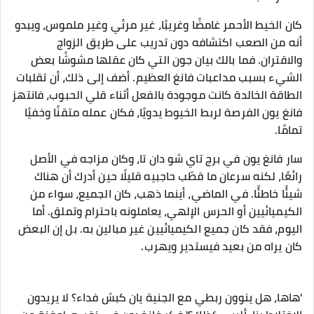
كان الخيط الأحمر غامضًا وغريبًا، غير مرئي وغير ملموس، ويبدو
أنه من الصعب اكتشافه دون تدريب على طريق الزواج
والاقتران. فما بالك بيان جون التي كان عقلها مشوشًا بعض
الشيء بسبب مداعبات فانغ العظيم. أضف إلى ذلك، أن تقلبات
الطاقة الخالدة كانت موجودة بالفعل أثناء قلي الحبوب، فانتهز
فانغ يون الفرصة لربط الخيوط يدويًا، فكان عمله متقنًا وخفيًا
تمامًا.
سار فانغ يون في برج تاي شو دان تا، وكان مزاجه في الأصل
رائعًا، لكنه سرعان ما قطّب حاجبيه قليلًا حين أدرك أن هناك
شيئًا خاطئًا. في الماضي، أينما ذهب، كان الجميع، سواء من
الكيميائيين أو الحرس الإلهي، يعاملونه باحترام وتملق. أما
اليوم، فقد كان جميع الكيميائيين غير مبالين به. بل إن البعض
كان يراه من بعيد فيستدير ويهرب.
'هاها، هل ينوون ربطي مع الجنية يان كبش فداء؟ لا يريدون