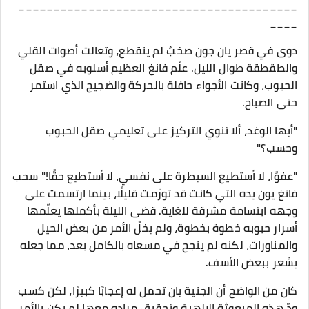
________________________________________
____
دوى في قصر يان جون صخبٌ لم ينقطع، وتعالت أصوات القلي
والطقطقة طوال الليل. علّم فانغ العظيم أسلوبه في صقل
الحبوب، وكانت الأجواء حافلة بالحركة والضجيج الذي استمر
حتى الصباح.
"أيها الوغد، ألا تنوي التركيز على تعليمي صقل الحبوب
وحسب؟"
"عفوًا، لا أستطيع السيطرة على نفسي، لا أستطيع حقًا!" سحب
فانغ يون يده التي كانت قد تورّمت قليلًا، بينما ارتسمت على
وجهه ابتسامة مشرقة للغاية. قضى الليلة بأكملها يعلّمها
أسرار حبوبه خطوة بخطوة، ولم يخلُ الأمر من بعض الحيل
والمناورات، لكنه لم ينجح في مسعاه بالكامل بعد، مما جعله
يشعر ببعض الأسف.
كان من الواضح أن الجنية يان تحمل له إعجابًا كبيرًا، لكن كسب
ودّ هذه المبعوثة الإلهية وتحقيق مراده معها لم يكن بالأمر