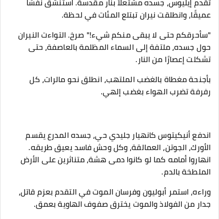
تقدم إيليوس، جسده مشتعلاً بنار مقدسة. استنشق نفسًا
عميقًا، وانطلقت نيران تبتلع المئات في لحظة.
"سأحرقكم حتى لا يبقى منكم شيء!" صرخ. التواءت النيران
حول جسده، ملتفة إلى السماء المظلمة بالعاصفة، حتى
تشكلت إعصارًا من النار.
بأجنحة مغطاة بالغضب الملتهب، انطلق نحو مالرات، كل
رفرفة تضرب الهواء بغضب إلهي.
اندفع أنيكيتوس كانهيار جليدي حي، جسده المدرع يقسم
الأورك، الجوتن، العمالقة، وكل وحش فاسد يعيق طريقه.
انهاروا أمامه كما لو كانوا دمى هشة، متناثرين على الأرض
الملطخة بالدم.
وراءه، استمر أبوليون وفرسان الموت في التقدم بعزم قاتل،
جدار من الفولاذ والموت يخترق صفوف الهاوية بعمق.