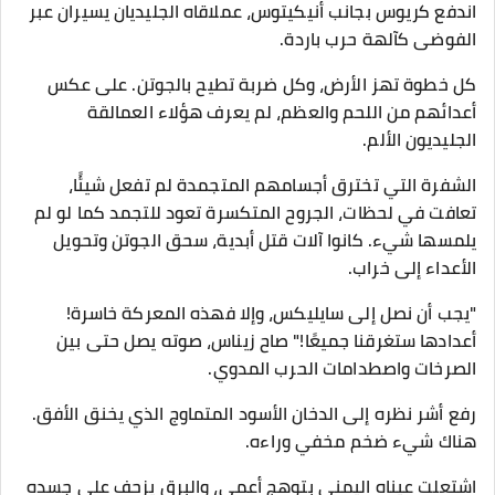
اندفع كريوس بجانب أنيكيتوس، عملاقاه الجليديان يسيران عبر
الفوضى كآلهة حرب باردة.
كل خطوة تهز الأرض، وكل ضربة تطيح بالجوتن. على عكس
أعدائهم من اللحم والعظم، لم يعرف هؤلاء العمالقة
الجليديون الألم.
الشفرة التي تخترق أجسامهم المتجمدة لم تفعل شيئًا،
تعافت في لحظات، الجروح المتكسرة تعود للتجمد كما لو لم
يلمسها شيء. كانوا آلات قتل أبدية، سحق الجوتن وتحويل
الأعداء إلى خراب.
"يجب أن نصل إلى سايليكس، وإلا فهذه المعركة خاسرة!
أعدادها ستغرقنا جميعًا!" صاح زيناس، صوته يصل حتى بين
الصرخات واصطدامات الحرب المدوي.
رفع أشر نظره إلى الدخان الأسود المتماوج الذي يخنق الأفق.
هناك شيء ضخم مخفي وراءه.
اشتعلت عيناه اليمنى بتوهج أعمى، والبرق يزحف على جسده