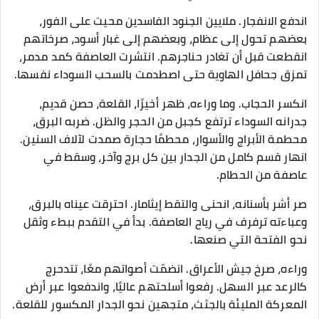
اندفع الانفجار. ملايين الجنود الفاسدين محيت على الفور،
بعضهم تحول إلى عظام، وبعضهم إلى غبار أسود، صرخاتهم
انقطعت قبل أن تغادر حناجرهم. انتشرت العاصفة كمد مدمر،
تمزق جحافل الهاوية حتى اصطدمت بالسحب السوداء نفسها.
انكسر الحجاب. وما وراءه، ظهر أخيرًا، القلعة، حصن قديم،
جدرانه السوداء ترتفع كجبل من الحجر والظل. ضربه البرق،
محطمة الأبراج والأسوار، محطمًا حجارة صمدت لآلاف السنين.
انهار قسم كامل من الجدار بين كل برج وآخر، وسقط في
عاصفة من الحطام.
صر أشر بأسنانه، انحنى والتقط إيثامار. احترقت عيناه بالبرق،
وعباءته ترفرف في رياح العاصفة. بدأ في التقدم ببطء وثقل
نحو الفتحة التي صنعها.
وراءه، صرخ جيش الأعراق. انضمّت أصواتهم معًا، تتدحرج
كالرعد عبر السهل. رفعوا أسلحتهم عاليًا، واندفعوا عبر أرض
المعركة المليئة بالجثث، متجهين نحو الجدار المكسور للقلعة.