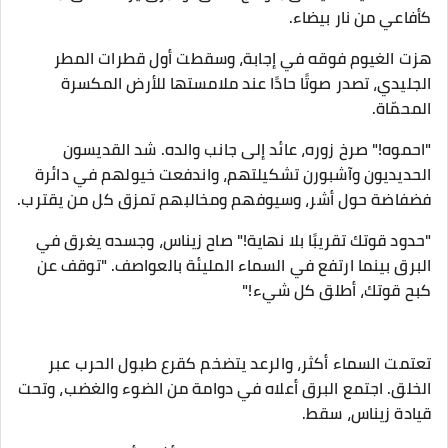
كأفاعي من نار بيضاء.
هزت الغيوم فوقه في إجابة، وسقطت أول قطرات المطر
الجليدي، تصدر صوتًا حادًا عند ملامستها للأرض المكسرة
المحمّاة.
"احموه!" صرخ زوره، عائد إلى جانب والده. شد القديسون
الحديديون وآشبورن تشكيلتهم، واندفعت خيولهم في دائرة
فضفاضة حول أشر، وسيوفهم ومخالبهم تمزق كل من يقترب.
"حدود قوتك تقريبًا بلا نهاية!" صاح زيناس، وجسده يغرق في
البرق بينما ارتفع في السماء المليئة بالعواصف. "توقف عن
كبح قوتك، أطلق كل شيء!"
تعتمت السماء أكثر، والرعد يتضخم كقرع طبول الحرب عبر
الخلق. اجتمع البرق أعلاه في دوامة من الضوء والغضب، وتحت
قيادة زيناس، سقط.