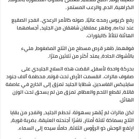
الكراهية، الدم، والرعب المستمر.
رفع كريوس رمحه عاليًا، صوته كالأمر الرعدي. انفجر الصقيع
عند نداءه، وظهر عملاقان شاهقان من الجليد، أجسامهما
الهائلة تتلألأ كالبلورات.
فوقهما، ظهر قرص مسطح من الثلج المضغوط، مليء
بالأشواك الحادة، يمتد أكثر من ثلاثين مترًا.
بحركة واحدة لأسفل، انقضت هذه السلاح الجليدي على
صفوف مالرات. انقسمت الأرض تحت قوته، محطمة آلاف جنود
سايليكس الفاسدين. شظايا الجليد تمزق إلى الخارج في عاصفة
قاتلة، تقطع اللحم والعظام، تمزق من لم يسحق تحت الوزن
الهائل.
لكن مالرات لم يُقهر بسهولة. تحطم الجليد، وانفجر من بقايا
الثلج بسماكة ثلاثة أمتار، ناشرًا أجنحته العتيقة. بضربة قوية،
ارتفع الوحش ذو الرؤوس الثلاثة، حاملًا سيده إلى السماء.