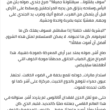
"سوف يقتلونا… سيقتلوننا جميعًا!" صرخ جندي، صوته يئن من
اليأس وسلاحه ينزلق من يديه المرتجفتين ويسقط على الأرض.
قبل أن يتمكن من الهرب، اندفع أليك وضرب يد الجندي على
وجهه، مغشيًا عليه بضربة واحدة وحشية.
"البشرية تقف خلفنا! إذا سقطتم، فسوف يهلك كل ما
تعرفونه، كل ما تحبونه. لا يمكن الاستسلام لمثل هذه الشرور.
أفضل أن أموت مقاتلًا!"
صاح أشر، صوته يمتد عبر أرض المعركة كموجة ذهبية. هذا
الصراخ مزق الضباب الخانق، محطمًا موجة الخوف التي
أطلقتها سايليكس.
استدار مالرات، خوذته تلمع بخفة في الضوء الخافت. تحتها،
عيون حمراء تتوهج بالجوع الخبيث، مركزة على أشر كما لو
كانت تحدده للموت.
حتى مع ثقل الحزن لفقدان أثاناتوس، لم يتردد أشر. سنواته في
هذا العالم القاسي جعلته صلبًا كالحديد. قلبه، الذي كان
ضعيفًا يومًا، أصبح متصلبًا، مغطى بالندوب المحفورة بالخوف،