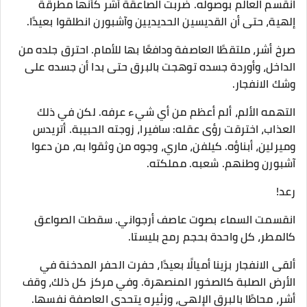
انقسم العالم بوصوله. ضربت الصاعقة أشر كأنها مطرقة
إلهية، حتى أن القديسين الحديديين وآشبورن انطلقوا بعيدًا.
صرخ أشر، ملتقطًا العاصفة ودافعًا بها للأمام. احترق جلده من
الداخل، وأوردة جسده توهجت بالبرق حتى بدا أن جسده على
وشك الانفجار.
التهمه الألم، ألم أعظم من أي شيء عرفه. لكن في ذلك
العذاب، اخترقت رؤى عقله: سافيرا، زوجته الحبيبة. أتريدس
وميرلين، أبناؤه. كيلفن، ماري، وجوه من وثقوا به، من دعوا
آشبورن وطنهم. شعبه. مملكته.
رعد!
انقسمت السماء بصوت عاصف أرجواني. سقطت الصواعق
كالمطر، كل واحدة بحجم رمح بليستا.
ألقى الانفجار بزينا أميالًا بعيدًا، حفرت الحفر المدخنة في
الأرض الصلبة كالصخور المنصهرة. وفي مركز كل ذلك، وقف
أشر، محاطًا بالبرق الإلهي، وزئيره يتحدى العاصفة نفسها.