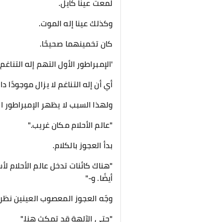
لمعت عينا كايل.
وكذلك عينا إله الموت.
كان تخمينهما صحيحًا.
'الإمبراطور الأول التهم إله التناغ
أي أن إله التناغم لا يزال موجودًا دا
ولهذا السبب لا يظهر الإمبراطور الأ
"عالم الأحلام مكان غريب."
بدأ العجوز بالكلام.
"هناك كائنات تدخل عالم الأحلام ل
أيضًا. و-"
وجّه العجوز المعصوب العينين نظره
"حتى الآلهة قد تمكث هنا."