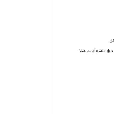
ل.
بإرادتهم أو دونها."