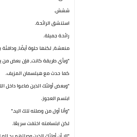
ششش.
استنشق الرائحة.
رائحة جميلة.
منعشة، لكنها حلوة أيضًا، ودافئة 
"وبأي طريقة كانت، فإن بعض من يدخل
كما حدث مع هيلسمان المزيف.
"وبعض أولئك الذين ضاعوا داخل الليل
ابتسم العجوز.
"وأنا أول من وصلته تلك اليد."
لكن ابتسامته اختفت سريعًا.
"إلا أن أولئك الذين وصلتهم يد إله