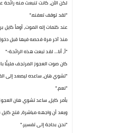
لكن الآن، كانت تنبعث منه رائحة ع
"لقد توقف تعفنه."
عند كلمات إله الموت، أومأ كايل بر
منذ آخر مرة فحصه فيها قبل دخول عا
"أ، أنا... لقد تبعت هذه الرائحة-"
كان صوت العجوز المرتجف مليئًا بال
"تشوي هان, ساعده ليصعد إلى القا
"نعم."
بأمر كايل، ساعد تشوي هان العجوز
وبعد أن واجهه مباشرة، فتح كايل 
"نحن بحاجة إلى تفسير."