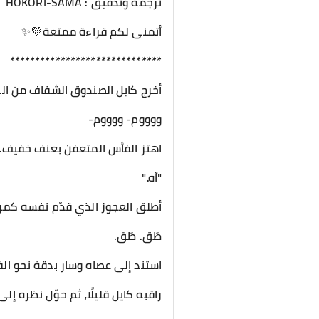
ترجمة وتدقيق : HOKORI-SAMA
أتمنى لكم قراءة ممتعة💜✨️
******************************
أخرج كايل الصندوق الشفاف من الح
ووووم- ووووم-
اهتز الفأس المتعفن بعنف خفيف.
"آه."
أطلق العجوز الذي قدّم نفسه كمر
طَق. طَق.
استند إلى عصاه وسار بدقة نحو الق
راقبه كايل قليلًا، ثم حوّل نظره إل