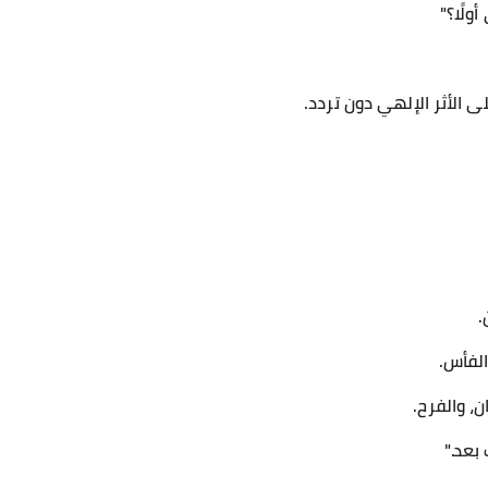
ولًا؟"
 الأثر الإلهي دون تردد.
.
لفأس.
، والفرح.
 بعد."