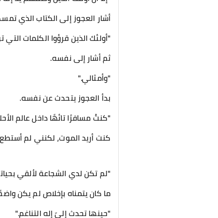
أشار العجوز إلى الكتاب الذي تمس
"أولئك الذين قرؤوا الكلمات التي 
ثم أشار إلى نفسه.
"وأمثالي."
بدأ العجوز يتحدث عن نفسه.
"كنتُ مسافرًا تائهًا داخل عالم ال
كنت أريد الموت، لكنني لم أستطع.
"لم تكن لدي الشجاعة لألقي بحيا
ما كان يتمناه بإخلاص لم يكن واضحًا
"حينها تحدث إليّ إله التناغم."