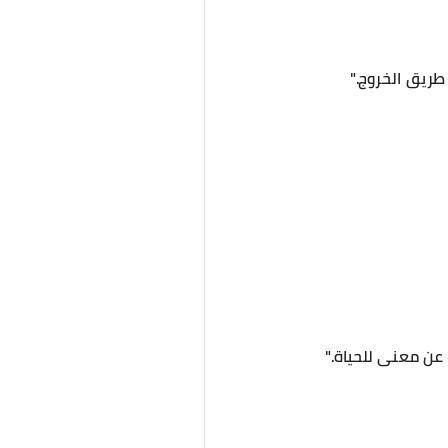
طريق الخروج."
ن معنى للحياة."