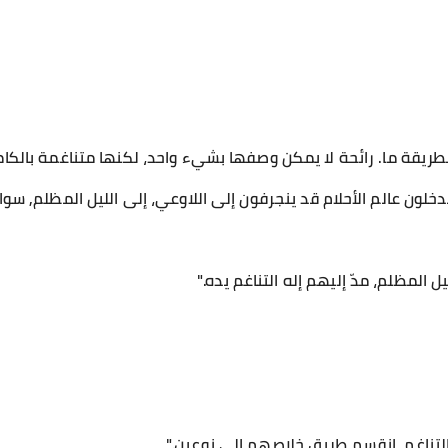
بطريقة ما. رائحة لا يمكن وصفها بشيء واحد، لكنها متناغمة بالكام
ون عالم الأحلام قد ينجرفون إلى اللاوعي، إلى الليل المظلم, سواء 
 المظلم، مدّ إليهم إله التناغم يده."
 التناغم، انقسم طريق خلاصهم إلى نوعين."