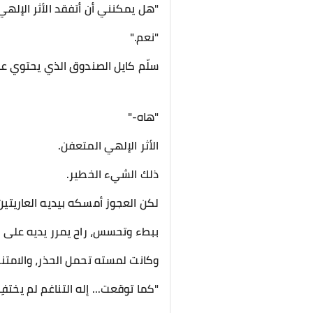
"هل يمكنني أن أتفقد الأثر الإلهي أ
"نعم."
سلّم كايل الصندوق الذي يحتوي على
"هاه-"
الأثر الإلهي المتعفن.
ذلك الشيء الخطير.
لكن العجوز أمسكه بيديه العاريتين
ببطء وتحسس، راح يمرر يديه على ا
وكانت لمسته تحمل الحذر، والامتنان
"كما توقعت... إله التناغم لم يختفِ