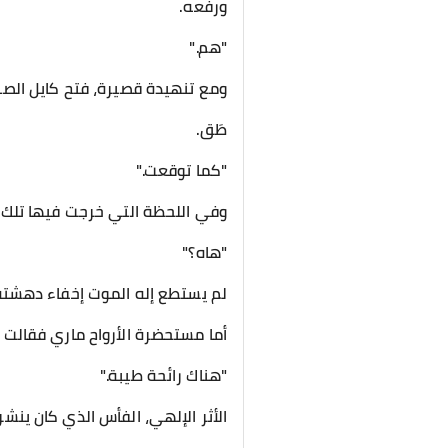
ورفعه.
"هم."
ومع تنهيدة قصيرة، فتح كايل الص
طَق.
"كما توقعت."
وفي اللحظة التي خرجت فيها تلك 
"هاه؟"
لم يستطع إله الموت إخفاء دهشته
أما مستحضرة الأرواح ماري فقالت ب
"هناك رائحة طيبة."
الأثر الإلهي، الفأس الذي كان ينشر