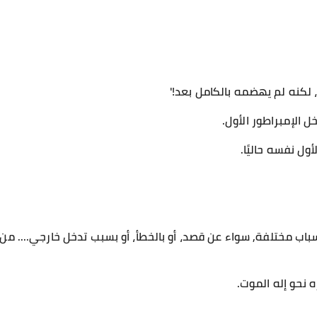
م، لكنه لم يهضمه بالكامل بعد!'
خل الإمبراطور الأول.
ول نفسه حاليًا.
أسباب مختلفة, سواء عن قصد، أو بالخطأ، أو بسبب تدخل خارجي.... م
 نحو إله الموت.