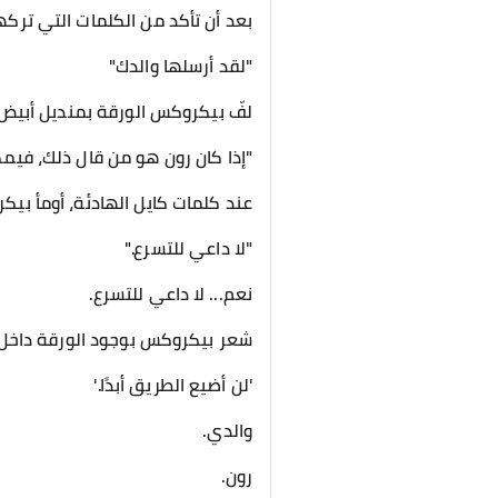
بعد أن تأكد من الكلمات التي تركه
"لقد أرسلها والدك"
لفّ بيكروكس الورقة بمنديل أبيض
"إذا كان رون هو من قال ذلك، فيمكن
عند كلمات كايل الهادئة، أومأ بيك
"لا داعي للتسرع."
نعم... لا داعي للتسرع.
شعر بيكروكس بوجود الورقة داخل ج
'لن أضيع الطريق أبدًا.'
والدي.
رون.