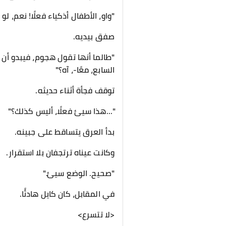
"واو، الأطفال أذكياء فعلًا! نعم، 
صفق بيديه.
"طالما أنها تقول هجوم، فيبدو أن ج
السابع، معًا-، آه؟"
توقف فجأة أثناء حديثه.
"...هذا سيئ فعلًا، أليس كذلك؟"
بدأ العرق يتساقط على جبينه.
وكانت عيناه ترتجفان بلا استقرار.
"صحيح. الوضع سيئ."
في المقابل، كان كايل هادئًا.
<لا تتسرع>