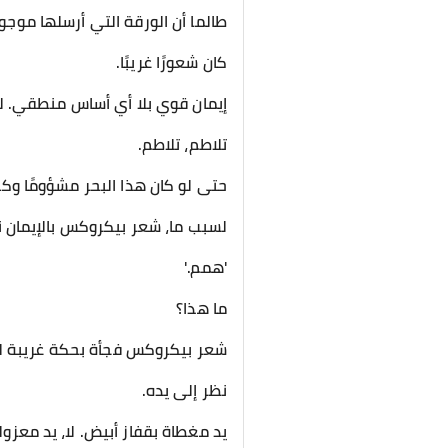
طالما أن الورقة التي أرسلها موجو
كان شعورًا غريبًا.
إيمان قوي بلا أي أساس منطقي. ل
تلاطم، تلاطم.
حتى لو كان هذا البحر مشؤومًا وكئ
لسبب ما، شعر بيكروكس بالإيمان 
'همم.'
ما هذا؟
شعر بيكروكس فجأة بحكة غريبة ل
نظر إلى يده.
يد مغطاة بقفاز أبيض. لا، يد معزول