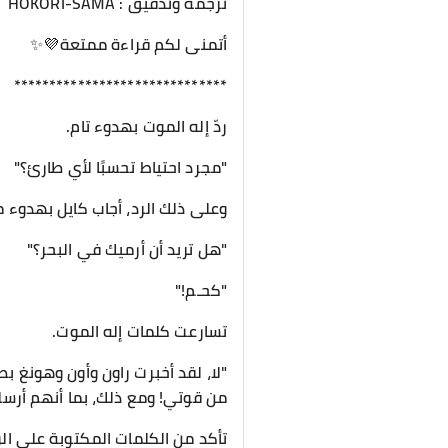
ترجمة وتدقيق : HOKORI-SAMA
أتمنى لكم قراءة ممتعة💜✨️
******************************
ردّ إله الموت بهدوء تام.
"مجرد احتياط تحسبًا لأي طارئ؟"
وعلى ذلك الرد، أجاب كايل بهدوء م
"هل تريد أن أرميك في البحر؟"
"كحـم!"
تسارعت كلمات إله الموت.
"لا، لقد أخبرت راون وأون وهونغ 
من قوتي! ومع ذلك، بما أنهم أرسلوا
تأكد من الكلمات المكتوبة على الور