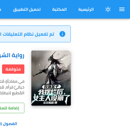
الرئيسية
المكتبة
تحميل التطبيق
س
تم تفعيل نظام التعليقات ا
رواية الشر
متوقفة
خياليٍّ قرأه، 
المُطيع للبطلة
إضافة للم
الفصول
(188)