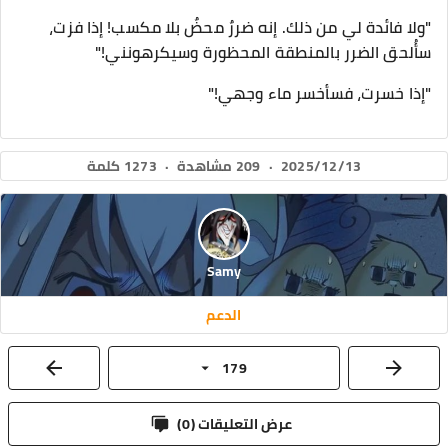
"ولا فائدة لي من ذلك. إنه ضررٌ محضٌ بلا مكسب! إذا فزت،
سأُلحق الضرر بالمنطقة المحظورة وسيكرهونني!"
"إذا خسرت، فسأخسر ماء وجهي!"
2025/12/13
·
209 مشاهدة
·
1273 كلمة
Samy
الدعم
179
عرض التعليقات (
0
)