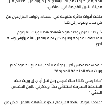
المحرمة، أصبحت مدينة تايشانغ أكثر حيوية من المعتاد، مثل
مدينة التنين القديمة في الماضي.
حلقت أدوات طائرة متنوعة في السماء، وتوافد المزارعون من
كل حدب وصوب إلى هنا.
كل ذلك لغرض وحيد هو مشاهدة هذا الوريث المزعوم
للمنطقة المحرمة وما إذا كان لديه بالفعل ثلاثة رؤوس وستة
أذرع.
"لقد سقط قديس آخر، يبدو أنه لا أحد يستطيع الصمود أمام
وريث هذه المنطقة المحرمة!"
"ماذا يعني ذلك؟ ملك قديس رحل قبل أيام. إن وريث هذه
المنطقة المحرمة استثنائي حقاً، ويذكرني بالابن المقدس
البدئي!"
"عندما تقولها بهذه الطريقة، تبدو متشابهة بالفعل. فكل من