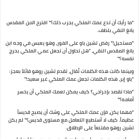
"ما رأيك أن تدع عمك الملكي يجرب ذلك؟" اقترح الابن المقدس
يانغ النقي بلطف.
"مستحيل!" رفض تشين ياو على الفور، وهو يعبس في وجه ابن
يانغ المقدس النقي، "هل تحاول أن تجعل عمي الملكي يحرج
نفسه؟"
وبينما كانت هذه الكلمات تُقال، تقدم تشين روهو قائلاً بعجز:
"ياو إير، هذه الكلمات تجعل عمك الملكي غير سعيد!"
"ماذا تقصد بإحراجي؟ كيف يمكن لعمك الملكي أن يخسر
أمامه؟"
"مهما يكن، فإن عمك الملكي على وشك أن يصبح قديساً
عظيماً. كيف لا أستطيع التعامل مع مستوى قديس؟" لم يكن
تشين روهو مقتنعاً على الإطلاق.