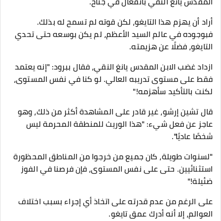
المقدس يانغ النقي بانفعال في جناح.
أراد أن يهزم هذا التايغو، لكن قوته لم تسمح له بذلك.
فبوجوده في عالم السيد الأعظم، لم يكن بوسعه حتى تحدي
التايغو، فضلًا عن هزيمته.
ازداد غضب الابن المقدس يانغ النقي، فقال ببرود: "إنه يعتمد
فقط على مستوى تدريبه العالي. لو كنا في نفس المستوى،
لكنت بالتأكيد سأهزمه!"
قال تشين إرشو، غير قادر على المشاهدة أكثر من ذلك، وهو
عاجز عن فعل شيء: "هذا الوريث للمنطقة المحرمة ليس
شخصًا عاديًا".
"لسنوات طويلة، كان جميع من خرجوا من المناطق المحظورة
استثنائيين. حتى على نفس المستوى، فإن فرصنا في الفوز
ضئيلة!"
على الرغم من عدم قدرته على اتخاذ أي إجراء بسبب اختلاف
العوالم، إلا أنه أدرك عمق تايغو.