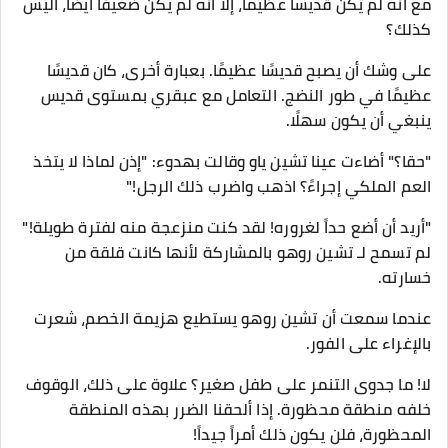
مع أنه لم يكن قديساً عظيماً، إلا أنه لم يكن ضعيفاً أيضاً، أليس
كذلك؟
على وشك أن يصبح قديسًا عظيمًا. بعبارة أخرى، كان قديسًا
عظيمًا في طور النضج. التعامل مع عبقري بمستوى قديس
ينبغي أن يكون سهلًا.
"حقا؟" أضاءت عينا تشين ياو وقالت بهدوء: "إذن لماذا لا يتخذ
العم الملكي إجراءً؟ اذهب واضرب ذلك الرجل!"
"أريد أن أضع حداً لغروره! لقد كنت منزعجة منه لفترة طويلة!"
لم تسمح لـ تشين روهو بالمشاركة لأنها كانت قلقة من
خسارته.
عندما سمعت أن تشين روهو يستطيع هزيمة الخصم، شعرت
بالإغراء على الفور.
لا! ما جدوى التنمر على طفل صغير؟ علاوة على ذلك، الوقوف
خلفه منطقة محظورة. إذا ألحقنا الضرر بهذه المنطقة
المحظورة، فلن يكون ذلك أمراً جيداً!