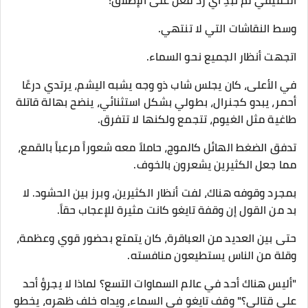
الحقيقي لم تُبدِ أي رد فعل على الإطلاق!"
وسط النقاشات التي لا تنتهي.
اتجهت أنظار الجميع نحو السماء.
في الأعلى، كان يجلس شاب ذو وجه يشبه اليشم، يرتدي درعًا
أحمر، يبدو كجنرال، بطولي بشكل استثنائي، ينضح بهالة قاتلة
طاغية مثل الغيوم، تتجمع ولكنها لا تتفرق.
تدفق الضغط الهائل كالموج، حاملاً معه شعوراً مرعباً بالقمع،
مما جعل الكثيرين يشعرون بالخوف.
بمجرد وقوفه هناك، لفت أنظار الكثيرين، وبرز بين الحشود. لا
بد من القول إن وقفة تايغو كانت مثيرة للإعجاب حقاً.
حتى بين العديد من العباقرة، كان يتمتع بحضور قوي وعظمة،
وقلة من الناس يستطيعون منافسته.
"أليس هناك أحد في عالم السماوات التسع؟ لماذا لا يجرؤ أحد
على قتالي؟" وقف تايغو في السماء، ويداه خلف ظهره، يخطو