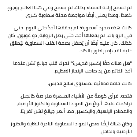
لم تسمح إرادة السماء بذلك. لم يسمح وعي هذا العالم بوجودٍ
كهذا. وهذا يعني أيضًا مواجهة محنة سماوية كبرى.
كانت هذه مجرد أسطورة؛ لم يحققها أحدٌ حتى اليوم. حتى
في الروايات، لم يفعلها أحد. حتى بطل الرواية، دو غويون، كان
كذلك. كان عليه أيضًا أن يُصقل بصمة القلب السماوية ليُطلق
عليه لقب إمبراطور بالكاد.
"هل هناك حقًا إكسير قديس؟" تحرك قلب جيانغ تشن عندما
أخذ الخاتم من يد صاحب الإنجاز العظيم.
كانت حلقة فضائية بمستوى سلاح قديس.
فتحه، فرأى كومةً من الأشياء المبهرة متراصةً كالجبل.
تراكمت عليها أنواعٌ من المواد السماوية والكنوز الأرضية،
والمصادر الإلهية، والإكسير، مما أبهر جيانغ تشن تقريبًا.
وكان هناك أيضًا بعض المواد السماوية النادرة للغاية والكنوز
الأرضية بالداخل.