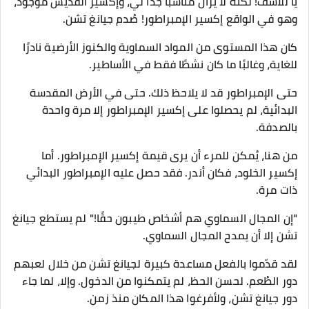
يا للأسف! لكنه لا يزال مناسبًا جدًا لي، وإكسير القديس موجود،
وهو في الواقع إكسير الإمبراطور! صُدم جيانغ تشن.
كان هذا المستوى من المواد السماوية والكنوز الأرضية نادرًا
للغاية، وغالبًا ما كان نشطًا فقط في الأساطير.
حتى الإمبراطور قد لا يلاحظ ذلك. حتى في الأرض المقدسة
البدائية، لم يحصلوا على إكسير الإمبراطور إلا مرة واحدة
بالصدفة.
من هنا، يُمكن للمرء أن يرى قيمة إكسير الإمبراطور. أما
إكسير الخلود، فكان أندر. فقد حصل عليه الإمبراطور البدائي
ذات مرة.
"إن المجال السماوي هم أشخاص طيبون حقًا!" لم يستطع جيانغ
تشن إلا أن يمدح المجال السماوي.
لقد قدّموا بالفعل مساعدة كبيرة لجيانغ تشن من خلال لعبهم
دور الطُعم. لحسن الحظ، لم يتمكنوا من الدخول. وإلا، لما جاء
دور جيانغ تشن، ولأفرغوا هذا المكان منذ زمن.