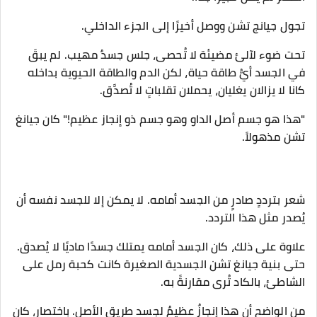
تجول جيانج تشن ووصل أخيرًا إلى الجزء الداخلي.
تحت ضوء لآلئ مضيئة لا تُحصى، جلس جسدٌ مهيب. لم يبقَ
في الجسد أيُّ طاقة حياة، لكن الدم والطاقة الحيوية بداخله
كانا لا يزالان يغليان، يحملان تقلباتٍ لا تُصدَّق.
"هذا هو جسم أصل الداو وهو جسم ذو إنجاز عظيم!" كان جيانغ
تشن مذهولاً.
شعر بترددٍ صادرٍ من الجسد أمامه. لا يمكن إلا للجسد نفسه أن
يُصدر مثل هذا التردد.
علاوة على ذلك، كان الجسد أمامه يمتلك جسدًا ماديًا لا يُصدق.
حتى بنية جيانغ تشن الجسدية الصغيرة كانت كحبة رمل على
الشاطئ، بالكاد تُرى مقارنةً به.
من الواضح أن هذا إنجازٌ عظيمٌ لجسد طريق الأصل. باختصار، كان