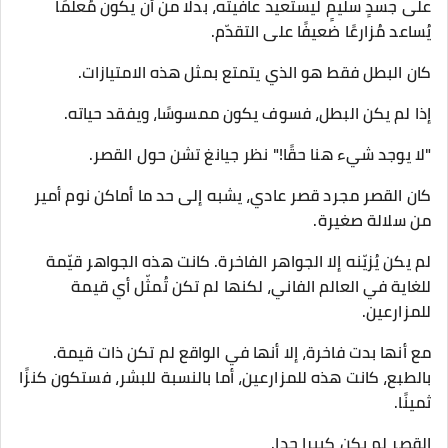
على جسدٍ سليمٍ ليستعيد عافيته، بدلًا من أن يكون مُعلّمًا
يُساعد مُزارعًا ضعيفًا على التقدّم.
كان البطل فقط هو الذي يتمتع بمثل هذه الامتيازات.
إذا لم يكن البطل، فسوف يكون ممسوسًا، ويفقد حياته.
"لا يوجد شيء هنا حقًا!" نظر جيانغ تشن حول القصر.
كان القصر مجرد قصر عادي، يشبه إلى حد ما أماكن نوم أمير
من سلالة صغيرة.
لم يكن يُزيّنه إلا الجواهر الفاخرة. كانت هذه الجواهر قيّمة
للغاية في العالم الفاني، لكنها لم تكن تُمثّل أي قيمة
للمزارعين.
مع أنها بدت فاخرة، إلا أنها في الواقع لم تكن ذات قيمة.
بالطبع، كانت هذه للمزارعين، أما بالنسبة للبشر، فستكون كنزًا
ثمينًا.
القصر لم يكن كبيرا جدا.