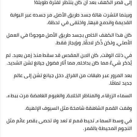
إلى قصر الكهف بعد أن كان ينتظر لفترة طويلة!
وبينما انتشرت هالة جسد طريق الأصل، مر جسده عبر البوابة
القديمة واندمج فيها، واختفى في لحظة.
كان هذا الكهف الخاص بجسد طريق الأصل موجودًا في العمل
الأصلي، ولكن ذُكر لاحقًا، وبإيجاز فقط.
في ذلك الوقت، كان الابن المقدس قد سقط منذ زمن بعيد. لم
يُذكر شيءٌ مما كان بداخله، مما أثار فضول جيانغ تشن الشديد.
بعد المرور عبر طبقات من الفراغ، دخل جيانغ تشن إلى عالم
جديد تمامًا.
السماء الزرقاء، والمناظر الخلابة، والغيوم الغامضة مرت ببطء.
وقفت القمم الشاهقة شامخة مثل السيوف الإلهية.
في وسط السماء، تحيط قمم لا تعد ولا تحصى بقصر عائم مثل
النجوم المحيطة بالقمر.