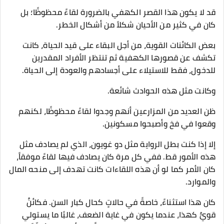
قد لا يكون هذا القصر الكهفي بالضرورة لقاءً محظوظًا؛ بل
كان في كثير من الأحيان شكلاً من أشكال الخطر.
بعض الكائنات القوية، من أجل البقاء على قيد الحياة، كانت
تكشف عن قصورها الكهفية ثم تنتظر الأفراد المقدرين
للدخول، فقط للاستيلاء على أجسادهم والعودة إلى الحياة.
وكانت مثل هذه الحوادث شائعة.
ظن العديد من المزارعين أنهم وجدوا لقاءً محظوظًا، لكنهم
وقعوا في فخ وأصبحوا مسكونين.
إلا إذا كنت بطل الرواية مثل دو غويون، الذي لم يصادف مثل
هذه الأمور قط. ففي كل مرة كان يصادف فيها لقاءً موفقاً،
كان الأمر كما لو أن هذه اللقاءات كانت تهدف إلى منحه المال
والموارد.
كان هذا استثناءً، خاصةً في حالاتٍ كحال كبار السن. فكائنٌ
قويٌّ كهذا، عندما يكون في غاية الضعف، غالبًا ما يستولي