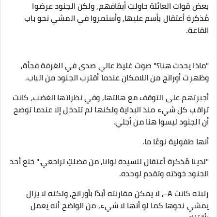
بعض قوات العائلة حاولت أيقافهم, ولكن الجنود عرضوا
مُذكرة أعتقال بأسم عليها, وأستمروا في المشي نحو باب
القاعة.
"ماذا يحدث هنا؟" صوت غليظ عالي صدى في الغرفة فجأة,
وظهرت أورانج من اللامكان عندما أقترب الجنود من الباب.
أجبرتهم على التوقف مع هالتها, وفي نظراتها الغضب, كانت
تراقب كل شيء منذ البداية ولكنها لم تتدخل إلا عندما توضح
أن الجنود ليسوا هنا من أجلي.
أنها طفولية نوعًا ما.
"لدينا مُذكرة أعتقال للسيدة لوانا, من فضلكِ تراجعي." خلع أحد
الجنود خوذته وتقدم لوحده.
رتبته كانت A-, لا يمكن مقارنته أبدًا بأورانج, ولكنه لا يزال
يمشي نحوها كما لو أنها لا شيء, من الواضح أنه يعمل