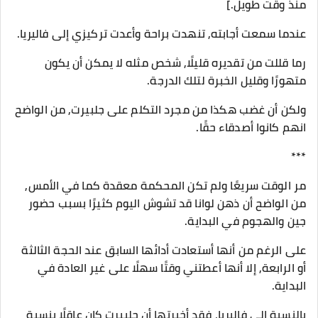
منذ وقت طويل.]
عندما سمعت أجابته, تنهدت براحة وأعدت تركيزي إلى فاليريا.
رما قللت من تقديره قليلًا, شخص مثله لا يمكن أن يكون
متهورًا وقليل الخبرة لتلك الدرجة.
ولكن أن غضب هكذا من مجرد التكلم على جلبيرت, من الواضح
انهم كانوا أصدقاء حقًا.
***
مر الوقت سريعًا ولم تكن المحكمة معقدة كما في الأمس,
من الواضح أن ذهن لوانا قد تشوش اليوم كثيرًا بسبب حضور
جين والهجوم في البداية.
على الرغم من أنها أستعادت أدائها السابق عند الحجة الثالثة
أو الرابعة, إلا أنها أعطتني وقتًا سهلًا على غير العادة في
البداية.
بالنسبة إلى فاليريا, فقد أخبرتها أن جلبيرت كان عاقلًا بنسبة