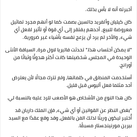
أخبرته أنه لا بأس بذلك.
كان كيليان وألفريد جالسين بصمت كما لو أنهم مجرد تماثيل
معروضة للبيع, أحدهم يفتقر إلى أي قوة أو تأثير لفعل أي
شيء, والأخر لم يرد أن يزعج نفسه بأشياء غير ضرورية.
"لا يمكن أحتساب هذا." تحدثت فاليريا لاول مرة, السيافة الأنثى
الوحيدة في المجلس, شخضيتها كانت أكثر هدوئًا وثباتًا من
أورانج.
أستخدمت المنطق في كلماتها, ولم تترك مجالًا لأن يعترض
أحد مثلما فعل أليوس قبل قليل.
كان هذا النوع من الأشخاص هو الأصعب للرد عليه بالنسبة لي.
"بغض النظر عن القوانين أو أي شيء, فإن الملك داريان قد
أُختير ليكون وريثًا لذلك الفن بالفعل, وقد وقع عقدًا مع السيد
بيرين مورنينجستار مسبقًا.