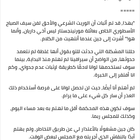
=====
"بهذا, قد تم أثبات أن الوريث الشرعي والأحق لفن سيف الصباح
الأسطوري الخاص بعائلة مورنينجستار ليس أخي داريان, وأنما
هو!" أشرت إلى جين عندما أنتهيت من الكلام.
حللنا المشكلة التي حدثت للتو بقول أنها غلطة لم نتعمد
حدوثها, من الواضح أن سيرافينا لم تهتم منذ البداية, بينما
سوف تستخدمها لوانا لاحقًا كطريقة لإثبات عدم جدواي, وكم
انا أفتقر إلى الخبرة.
لم أهتم أنا أيضًا, حيث لن تحصل لوانا على فرصة أستخدام ذلك
العذر أن سار كل شيء على ما يرام.
سوف تكون هذه المحكمة أقل ما تهتم به بعد مساء اليوم,
وكذلك للمجلس ربما.
كان جين مشغولًا بالأعتذار لي عن طريق التخاطر, ولم يهتم
أبدًا بالنقاش الذي أجريته مع المجلس لبعض الوقت.