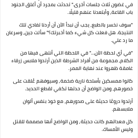
في غضون ثلاث جلسات أخرى." تحدثت بمجرد أن أغلق الجنود
باب القاعة, وأبتعدنا عنهم قليلًا.
"سوف نخسر بالطبع, يجب أن نبدأ الآن أن أردنا تفادي تلك
النتيجة. هل فعلت كل شيء كما أخبرتك؟" سألت جين, وسرعان
ما رد علي.
"في أي لحظة الآن…" في اللحظة التي أنتهى فيها من
الكلام, مجموعة من أفراد الشرطة الذين أرتدوا ملابس زرقاء
غامقة ظهروا عند نهاية الممر.
كانوا ممسكين بأسلحة نارية ضخمة, وسيوفهم عُلقت على
خصورهم, ومن الواضح أن حدتها تكفي لقطع الحديد.
أرتدوا دروعًا حديثة على صدورهم, مع خوذ بنفس ألوان
ملابسهم.
كل معداتهم كانت حديثة, ومن الواضح أنها مصممة للقتل
وليس الأمساك.