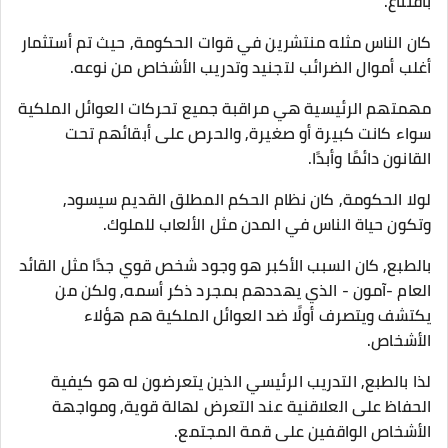
بأقتناع.
كان الناس مثله منتشرين في قوات الحكومة, حيث تم أستثمار
أغلب أموال الضرائب لتجنيد وتدريب الأشخاص من نوعه.
مهمتهم الرئيسية هي مراقبة جميع تحركات العوائل الملكية
سواء كانت كبيرة أو صغيرة, والحرص على أبقائهم تحت
القانون دائمًا وأبدًا.
لولا الحكومة, كان نظام الحكم المطلق القديم سيسود,
وتكون حياة الناس في المدن مثل الألعاب للملوك.
بالطبع, كان السبب الأكبر هو وجود شخص قوي جدًا مثل القائد
العام -آمون - الذي يهددهم بمجرد ذكر أسمه, ولكن من
يكتشف ويتصرف أولًا ضد العوائل الملكية هم هؤلاء
الأشخاص.
لذا بالطبع, التدريب الرئيسي الذين يتعرضون له هو كيفية
الحفاظ على العلاقنية عند التعرض لهالة قوية, ومواجهة
الأشخاص الواقفين على قمة المجتمع.