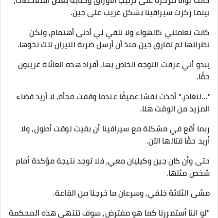
كانت لوانا مركزة على ترتيب الأوراق وكتابة بعض الملاحظات,
بينما ركزت سيرافينا بشكل غريب على جين.
كانت تعاملني كالهواء ولا تلقي لي أدنى أهتمام, ولكن
نظراتها لم تفارق جين منذ أن أرسل ضربة النيران تلك نحوها.
يبدو أني عرفت التوجه الخاص بها, أفراد هذه العائلة غريبون
حقًا.
"...لنغادر." أخذت نفسًا عميقًا عندما وقفت فجأة, لا أريد قضاء
المزيد من الوقت هنا.
ربما أقع في مشكلة مع سيرافينا أن بقيت لوقت أطول, ولا
أريد حقًا قتالها الآن.
حتى وأن كان جين وكيليان معي, فلا توجد نتيجة مؤكدة أمام
شخص مثلها.
مشى الثلاثة خلفي, وسرعان ما خرجنا من القاعة.
"لو اننا أستمررنا كما هو مفترض, سوف تنتهي هذه المحكمة