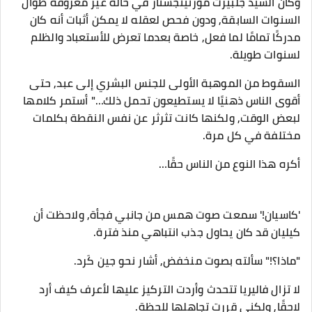
وكان السيد جلبيرت مورنينجستار في حالة غير معروفة طوال
السنوات السابقة, ودون فحص لعقله لا يمكن أثبات أنه كان
مدركًا تمامًا لما فعل, خاصة بعدما تعرض للأستعباد والظلم
لسنوات طويلة.
السقوط من الموهبة الأولى للجنس البشري إلى عبد, حتى
أقوى الناس ذهنيًا لا يستطيعون تحمل ذلك…" أستمر كلامها
لبعض الوقت, ولكنها كانت تثرثر عن نفس النقطة بكلمات
مختلفة في كل مرة.
أكره هذا النوع من الناس حقًا…
'كاسيان!' سمعت صوت همس من جانبي فجأة, ولاحظت أن
كيليان قد كان يحاول جذب انتباهي منذ فترة.
"ماذا؟!" سألته بصوت منخفض, أشار نحو جين كَرد.
لا تزال فاليريا تتحدث وأردت التركيز عليها لأعرف كيف أرد
لاحقًا, ولكني قررت تجاهلها للحظة.