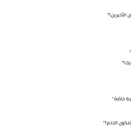
الأخيرين؟”
يك؟”
 خاصّة.”
لكون الختم؟”