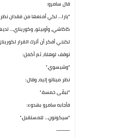
قال سامرو:
“يارا… لكي أمنعها من فقدان نظره
كاكاشي، وأوبيتو، وكوريناي… لديه
لكنني أفكر أن أترك القرار لكورين
توقف لوهلة، ثم أكمل:
“وشيسوي.”
نظر ميناتو إليه، وقال:
“تبقّى خمسة.”
فأجابه سامرو بهدوء:
“سيكونون… للمستقبل.”
⸻