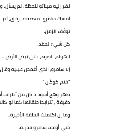
نظر إليه ميناتو للحظة، لم يسأل، 
أمسك سامرو بمعصمه برفق، ثم…
توقّف الزمن.
كل شيء تجمّد.
الهواء، الضوء، حتى نبض الأرض…
إلا سامرو، الذي أغمض عينيه وقال 
“ختم كوكّان.”
ظهر وهج أسود داكن من أطراف أصا
دقيقة ، تترابط حلقاتها كما لو كان
وما إن اكتملت الحلقة الأخيرة…
حتى أوقف سامرو قدرته.