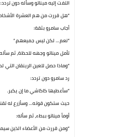
التفت إليه ميناتو وسأله دون تردد:
“هل قررت من هم العشرة الأشخاص 
أجاب سامرو بثقة:
“نعم… لكن ليس جميعهم.”
تأمل ميناتو وجهه للحظة، ثم سأله:
“وماذا حصل للعين الرينقان التي لد
رد سامرو دون تردد:
“سأعطيها كاكاشي ما إن يكبر.
حيث ستكون قوته… وسأزرع له تقنية
أومأ ميناتو ببطء، ثم سأله:
“ومن قررت من الأعضاء الذين سيمت