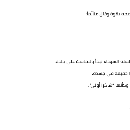
 بقوة وقال متألّماً:
لسلة السوداء تبدأ بالتماسك على جلده.
ا خفيفة في جسده.
وكأنها “شاكرا أولى”.