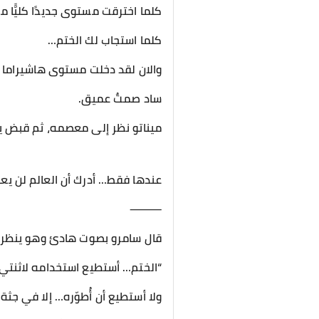
كلما اخترقت مستوى جديدًا كليًّا 
كلما استجاب لك الختم…
والان لقد دخلت مستوى هاشيراما وم
ساد صمتٌ عميق.
ميناتو نظر إلى معصمه، ثم قبض ي
عندها فقط… أدرك أن العالم لن يعو
⸻
قال سامرو بصوت هادئ وهو ينظر إ
“الختم… أستطيع استخدامه لاثنتي
ولا أستطيع أن أُطوّره… إلا في ج