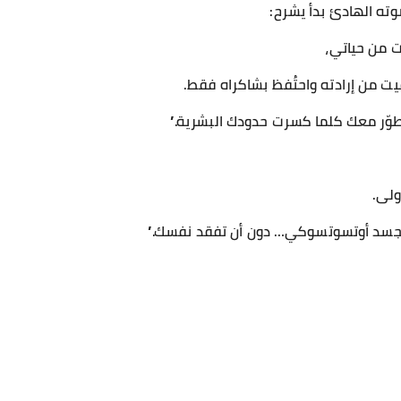
ته الهادئ بدأ يشرح:
ت من حياتي،
يت من إرادته واحتُفظ بشاكراه فقط.
طوّر معك كلما كسرت حدودك البشرية.”
ولى.
لجسد أوتسوتسوكي… دون أن تفقد نفسك.”