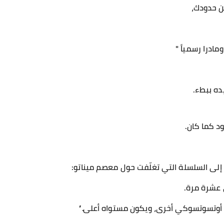
من حدودك،
ادرا رسمياً "
ده ببطء.
د كما كان.
لى السلسلة التي تغلّفت حول معصم ميناتو:
 عشرة مرة.
ثة أوتسوتسوكي أخرى، ويكون مستواه أعلى.”