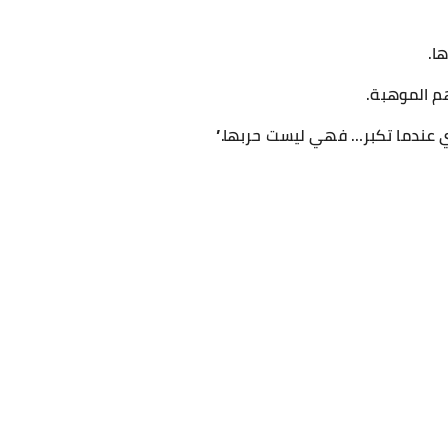
ا.
م الموهبة.
اي عندما تكبر… فهي ليست حربها.”