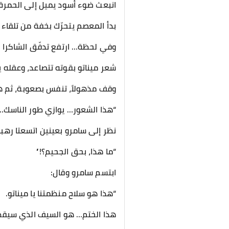
انبعث ضوء أسود يميل إلى الحمرة
بدأ المعصم يتحرّك بخفة من تلقاء 
وفي لحظة… ارتفع تدفّق الشاكرا 
شعر ميناتو بقوته تتصاعد، وعقله
وقف مذهولاً، تنفس بصعوبة، ثم
“هذا الشعور… يوازي طور الناسك… لا
نظر إلى سامرو بعينين اتسعتا رهبة
“ما هذا، بحق الجحيم؟!”
ابتسم سامرو وقال:
“هذا هو سلاح منظمتنا يا ميناتو.
هذا الختم… هو السيف الذي سيقطع