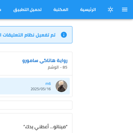
الرئيسية
المكتبة
تحميل التطبيق
س
تم تفعيل نظام التعليقات ا
رواية هاتاكي سامورو
85 - الوشم
m6
2025/05/16
“ميناتو… أعطني يدك.”