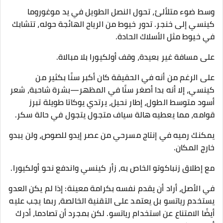
وسط ضوء متلألئ، تحول النصل الطويل في يد موغوروما
كينسي إلى خنجر. تدور خيوط من الرياح الهائجة حوله، تتشابك
في خيوط مثل الأسلاك الحادة.
على مسافة غير بعيدة، وقف أولكيورا بلا مبالاة.
على الرغم من أنه في الحقيقة كان أكبر سنًا بكثير من
كينسي، إلا أنه بدا أصغر سنًا في المظهر—بشرة شاحبة، شعر
أسود متوسط الطول، إطار نحيل، يرتدي يوكاتا طويلة تبرز
قوامه، مما يعطيه هالة سياف متجول يتجول في حالة سكر.
يمكنك رميه في إنتاج مسرحي من عصر إيدو للصوص، ولن يبدو
خارج المكان.
مع إطلاق زنباكوتو الخاص به، زأر كينسي واندفع نحو أولكيورا.
في الأصل، أراد أن يقدم نفسه بكرامة معينة: إذا لم يكن العدو
يستخدم رياتسو بل يعتمد على التقنية الخالصة، ربما يجب عليه
أيضًا الامتناع عن استخدام رياتسو. لكن بمجرد أن تصادما، أدرك