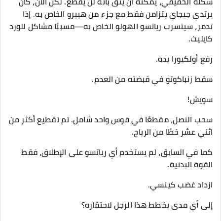
شكله الحقيقي، يمكنه أن يثق بأنه لن يُقطع. لكن الآن، كان
يرتدي جيجاي يتزامن فقط مع جزء من هييرو الخاص به. إذا
تدمر، سيتسرب رياتسو الهولو الخاص به—مسببًا مشاكل للورد
كايليث.
رفع أولكيورا يده.
سقط زنباكوتو في قبضته من العدم.
سويش!
سحب النصل، مقطعًا في قوس واحد شامل. تم تقطيع أكثر من
اثني عشر خطًا من الرياح.
كما في السابق، لم يستخدم أي رياتسو على الإطلاق، فقط
القوة البدنية.
ازداد غضب كينسي.
إلى أي مدى يخطط هذا الرجل لاحتقاره؟