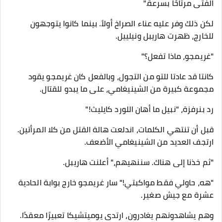
الفتى مرتاحًا بسرعة."
لكن ذلك وفر عليه عناء الصراخ أولاً. بينما كانوا يتوجهون
للخارج، ظهرت هاريبل ونيلييل.
"غريمجو، ماذا تفعل؟"
كانتا قد عادتا للتو من التجول، وبالفعل كان غريمجو يقود
مجموعة كبيرة من الشينيغامي، على ما يبدو للقتال.
رد بنرفزة، "نبيل ما أهان اللورد كايليث!"
قبل أن تنتهي الكلمات، اندلعت هالة القتل من كلا المرأتين.
ارتجف العديد من الشينيغامي الأضعف.
"ثم خذنا إلى هناك. سننهيهم،" أعلنت هاريبل.
"هه، حاولي فقط مواكبتي!" سار غريمجو خارج بوابة الحادية
عشرة مع جيش صغير.
وهم يشاهدونهم يغادرون، ارتدى يوميتشيكا تعبيرًا معقدًا.