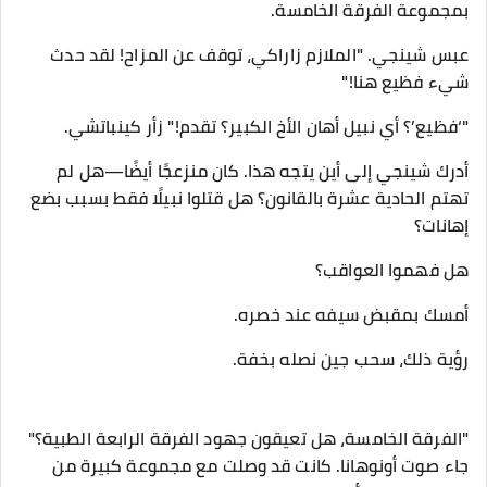
بمجموعة الفرقة الخامسة.
عبس شينجي. "الملازم زاراكي، توقف عن المزاح! لقد حدث
شيء فظيع هنا!"
"‘فظيع’؟ أي نبيل أهان الأخ الكبير؟ تقدم!" زأر كينباتشي.
أدرك شينجي إلى أين يتجه هذا. كان منزعجًا أيضًا—هل لم
تهتم الحادية عشرة بالقانون؟ هل قتلوا نبيلًا فقط بسبب بضع
إهانات؟
هل فهموا العواقب؟
أمسك بمقبض سيفه عند خصره.
رؤية ذلك، سحب جين نصله بخفة.
"الفرقة الخامسة، هل تعيقون جهود الفرقة الرابعة الطبية؟"
جاء صوت أونوهانا. كانت قد وصلت مع مجموعة كبيرة من