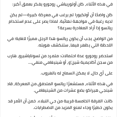
في هذه الأثناء، كان أوتوريباشي روجورو يفكر بعمق أكبر:
كان واضحًا أن أولكيورا لم يرغب في معركة كبيرة—لم يكن
لديه رغبة في مواجهة نهائية. لماذا يصر على عدم استخدام
رياتسو إذا أراد المغادرة بسرعة؟
من الواضح، يجب أن يكون رياتسو هذا الرجل مميزًا للغاية؛ في
اللحظة التي يظهر فيها، ستنكشف هويته.
استحضر روجورو عدة احتمالات: متمرد من تسوناياشيرو، هارب
من سجن أكاديمية شين’و، أو شينيغامي منفي...
على أي حال، لا يمكن السماح له بالهروب.
في هذه الأثناء، مستشعرًا رياتسو المتدفق من المعركة، قاد
شينجي هيراكو بضع عشرات من الشينيغامي.
كانت الفرقة الخامسة قريبة من حي النبلاء. خمن أن الأمر قد
يكون خطيرًا وجاء لمنع المزيد من الاضطرابات.