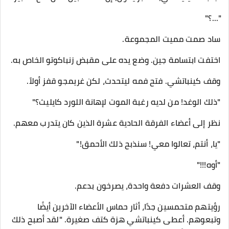
"...؟"
ساد صمت مميت المجموعة.
اختفت ابتسامة جين. وضع يده على مقبض زنباكوتو الخاص به.
وقف كينباتشي. فتح فمه ليتحدث، لكن غريمجو قفز أولاً.
"ذلك الوغد! من لديه رغبة الموت لإهانة اللورد كايليث؟"
نظر إلى أعضاء الفرقة الحادية عشرة الذين كان يتدرب معهم.
"يا، أنتم، تعالوا معي! سنذبح ذلك الأحمق!"
"أوه!!!"
وقف العشرات دفعة واحدة، يصرخون بدعم.
رؤيتهم متحمسين جدًا، أثار حماس الأعضاء الآخرين أيضًا
وتبعوهم. أعطى كينباتشي هزة كتف صغيرة. "لقد أصبح ذلك