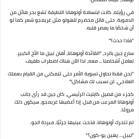
في رؤيته، كانت ابتسامة أونوهانا اللطيفة تشع بحر هائل من
الدموية. حتى قاتل مخضرم للهولو مثل غريمجو شعر كما لو
أن شخصًا ما يعصر قلبه.
"ماذا حدث؟"
سارع جين بالرد، "القائدة أونوهانا، أهان نبيل ما الأخ الكبير.
تعامل أشخاصنا... معه، لذا الآن هناك اضطراب طفيف.
"نحن فقط نحاول تسوية الأمر حتى تتمكني من القيام بعملك
العلاجي. لن نسبب لك مشاكل!"
كجزء من فصيل كايليث الرئيسي، كان جين قد رأى جانب
أونوهانا المرعب من قبل. إذا أغضبها غريمجو، سيكون ذلك
مروعًا.
لم تتحرك أونوهانا. فتحت عينيها جزئيًا، مبردة الجو.
"نبيل... يهين يو-كون؟"