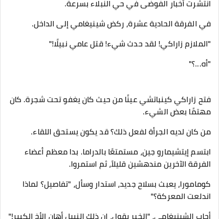
انتشرت أخبار الفوضى في حي النبلاء بسرعة.
في الفرقة الحادية عشرة، ركض شينيغامي إلى الداخل.
"الملازم زاراكي! لقد حدث شيء! قتل عامي نبيلًا!"
"أه...؟"
فتح زاراكي كينباتشي عينًا من حيث كان يغفو تحت شجرة. كان
مهتمًا بعض الشيء.
من كان لديه الجرأة لفعل ذلك؟ قد يكون يستحق اللقاء.
ابتسم إيتشيمارو جين، مستمتعًا بالدراما. بدا معظم أعضاء
الفرقة الآخرين مندهشين قليلاً، ثم استمروا.
كومامورا، يعبث بسلاح جديد، استدار وسأل، "تفاصيل؟ لماذا
اندلعت المعركة؟"
أجاب الشينيغامي، "الخبر يقول، إن ذلك النبيل أهان الأخ الكبير!"