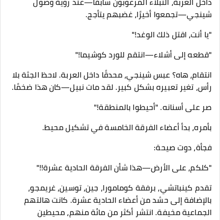
داخل العربة، النبلاء المرعوبون سابقًا—عند رؤية وصول
شينجي—تجمعوا أخيرًا، غضبهم يتأجج.
"يا أنت، اقتل ذلك الوغد!"
"قطعه إلى أشلاء—انتقم للورد كوشيما!"
انتقام، هاه؟ عبس شينجي، محدقًا داخل العربة. لاحظ الجثة بلا
رأس، تغير تعبيره بشكل كبير. لقد مات نبيل—كان هذا ضخمًا.
صر على أسنانه. "أحيطوا بالمنطقة!"
بأمره، بدأ أعضاء الفرقة الخامسة في تشكيل محيط.
فجأة، دوت صيحة:
"كلكم، على الأرض—هذا شأن الفرقة الحادية عشرة!!"
تقدم كينباتشي، برفقة كومامورا، جين، توسين، غريمجو،
بالإضافة إلى حشد من أعضاء الحادية عشرة. كانت هالتهم
الجماعية مخيفة. انتشر أكثر من مائة منهم، محيطين