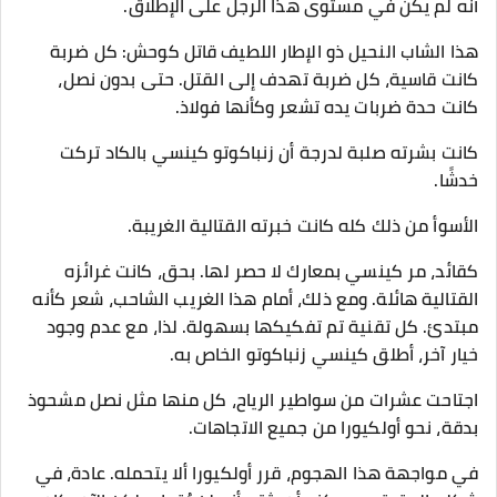
أنه لم يكن في مستوى هذا الرجل على الإطلاق.
هذا الشاب النحيل ذو الإطار اللطيف قاتل كوحش: كل ضربة
كانت قاسية، كل ضربة تهدف إلى القتل. حتى بدون نصل،
كانت حدة ضربات يده تشعر وكأنها فولاذ.
كانت بشرته صلبة لدرجة أن زنباكوتو كينسي بالكاد تركت
خدشًا.
الأسوأ من ذلك كله كانت خبرته القتالية الغريبة.
كقائد، مر كينسي بمعارك لا حصر لها. بحق، كانت غرائزه
القتالية هائلة. ومع ذلك، أمام هذا الغريب الشاحب، شعر كأنه
مبتدئ. كل تقنية تم تفكيكها بسهولة. لذا، مع عدم وجود
خيار آخر، أطلق كينسي زنباكوتو الخاص به.
اجتاحت عشرات من سواطير الرياح، كل منها مثل نصل مشحوذ
بدقة، نحو أولكيورا من جميع الاتجاهات.
في مواجهة هذا الهجوم، قرر أولكيورا ألا يتحمله. عادة، في