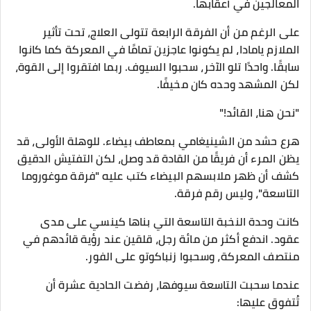
المعالجين في أعقابها.
على الرغم من أن الفرقة الرابعة تتولى العلاج، تحت تأثير
الملازم يامادا، لم يكونوا عاجزين تمامًا في المعركة كما كانوا
سابقًا. واحدًا تلو الآخر، سحبوا السيوف. ربما افتقروا إلى القوة،
لكن المشهد وحده كان مخيفًا.
"نحن هنا، القائد!"
هرع حشد من الشينيغامي بمعاطف بيضاء. للوهلة الأولى، قد
يظن المرء أن فريقًا من القادة قد وصل، لكن التفتيش الدقيق
كشف أن ظهر ملابسهم البيضاء كتب عليه "فرقة موغوروما
التاسعة"، وليس رقم فرقة.
كانت وحدة النخبة التاسعة التي بناها كينسي على مدى
عقود. اندفع أكثر من مائة رجل، قلقين عند رؤية قائدهم في
منتصف المعركة، وسحبوا زنباكوتو على الفور.
عندما سحبت التاسعة سيوفها، رفضت الحادية عشرة أن
تُتفوق عليها: