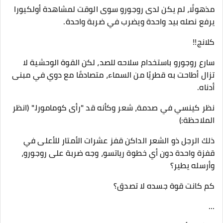
مذهولًا، لم يكن لدى روجورو سوى الوقت لمشاهدة أولكيورا
يرفع نصله بيد واحدة ويضرب في ضربة واحدة.
كلانج!!
سارع روجورو باستخدام سلاحه للصد، لكن القوة الوحشية لا
تزال أطاحت به قطريًا من السماء، متصادمًا مع دوي في مبنى
أدناه.
نظر كينسي في صدمة، شعر وكأنه قد "رأى كومامورا." (انظر
الملاحظة:)
ذلك الرجل ذو الشعر الداكن قفز عشرات الأمتار للأعلى في
قفزة واحدة دون أي خطوة رياتسو، وجه ضربة على روجورو،
وأرسله يطير؟
كم كانت قوة جسده لا تصدق؟
...