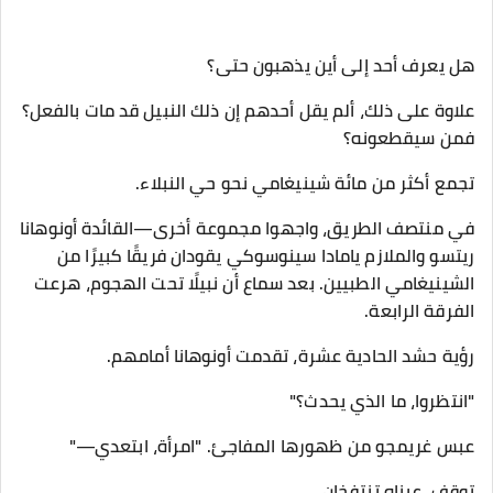
هل يعرف أحد إلى أين يذهبون حتى؟
علاوة على ذلك، ألم يقل أحدهم إن ذلك النبيل قد مات بالفعل؟
فمن سيقطعونه؟
تجمع أكثر من مائة شينيغامي نحو حي النبلاء.
في منتصف الطريق، واجهوا مجموعة أخرى—القائدة أونوهانا
ريتسو والملازم يامادا سينوسوكي يقودان فريقًا كبيرًا من
الشينيغامي الطبيين. بعد سماع أن نبيلًا تحت الهجوم، هرعت
الفرقة الرابعة.
رؤية حشد الحادية عشرة، تقدمت أونوهانا أمامهم.
"انتظروا، ما الذي يحدث؟"
عبس غريمجو من ظهورها المفاجئ. "امرأة، ابتعدي—"
توقف، عيناه تنتفخان.