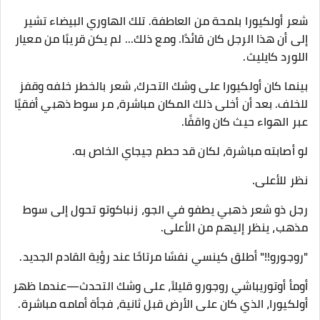
شعر أولكيورا بلمحة من العاطفة. تلك الهاوري البيضاء تشير
إلى أن هذا الرجل كان قائدًا. ومع ذلك... لم يكن قريبًا من معيار
اللورد كايليث.
بينما كان أولكيورا على وشك التحرك، شعر بالخطر خلفه وقفز
للخلف. بعد أن أخلى ذلك المكان مباشرة، مر سوط ذهبي أفقيًا
عبر الهواء حيث كان واقفًا.
لو أصابته مباشرة، لكان قد حطم جيجاي الخاص به.
نظر للأعلى.
رجل ذو شعر ذهبي يطفو في الجو، زنباكوتو تحول إلى سوط
مذهب، ينظر إليهم من الأعلى.
"روجورو!!" أطلق كينسي نفسًا مرتاحًا عند رؤية القادم الجديد.
أومأ أوتوريباشي روجورو قليلاً، على وشك التحدث—عندما ظهر
أولكيورا، الذي كان على الأرض قبل ثانية، فجأة أمامه مباشرة.