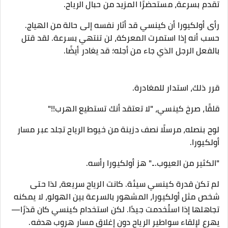
تقدم بسرعة، مستحضرًا المزيد من حبال الرياح.
رأى أولكيورا أن كينسي قد أثار نفسه إلى حالة من الهياج.
حسب أنه إذا استمرت المعركة، لن تنتهي بسرعة. لقد قتل
بالفعل الرجل الذي جاء من أجله؛ قد يغادر أيضًا.
قرر ذلك، استدار للمغادرة.
قلقًا، صرخ كينسي، "لا تعتقد أنك تستطيع الهرب!!"
لوح بنصله، مرسلًا نصف دزينة من خيوط الرياح تجلد عبر مسار
أولكيورا.
"الكثير من العيوب..." هز أولكيورا رأسه.
لم تكن قدرة كينسي سيئة. كانت الرياح سريعة، لذا حتى
شخص مثل أولكيورا، المشهور بالسرعة بين الهولو، لا يمكنه
تجاهلها إذا استُخدمت جيدًا. لكن استخدام كينسي كان قذرًا—
يهرع لإلقاء سواطير الرياح دون إغلاق مسار هروب هدفه.