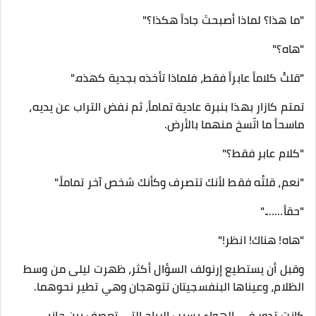
"ما هذا؟ لماذا أصبحتَ جاداً هكذا؟"
"هاه؟"
"قلتُ كلاماً عابراً فقط، فلماذا تأخذه بجدية كهذه."
تمتم كازار بهذا بنبرة عادية تماماً، ثم نفض التراب عن يديه،
ماسحاً ما اتّسخ منهما بالأرض.
"كلام عابر فقط؟"
"نعم، قلتُه فقط لأنك تتصرف وكأنك شخص آخر تماماً."
"حقاً……."
"هاه! هناك! انظر!"
وقبل أن يستطيع إرنولف السؤال أكثر، ظهرت ليلى من وسط
الظلام، وعيناها البنفسجيتان تتوهجان وهي تطير نحوهما.
كانت تدور في الهواء بسبب الرياح التي تعصف بين جانبي