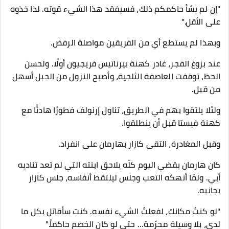
"إن لم يشأ حاكمكم ذلك، فسيفقد هذا الشيء قوته. لذا خذوه
على الأقل."
وبهذا لم يستطع أي من الفريقين مواصلة الرفض.
عند بزوغ الفجر، غادر كهنة بيرناتيس فريجيون أولًا. ولحسن
الحظ، توقفت العاصفة الثلجية، وأصبح النزول من الجبل أسهل
من قبل.
ولئلا يلتقوا بهم في الطريق، تناول إرنولف فطورًا هادئًا مع
كهنة فيستا قبل أن ينطلقوا.
وقبل المغادرة، التقى كازار بهارمان على انفراد.
كان هارمان يقضي اليوم كلّه يلاحق ابنته التي لم تعد تناديه
أبي. ولمّا أنهكه التعب وجلس ليلتقط أنفاسه، جلس كازار
بجانبه.
"لو كنتُ مكانك، لفعلتُ الشيء نفسه. كنت سأقاتل بكل ما
لدي، بلا وسيلة محرّمة… حتى لو كان الخصم حاكماً."