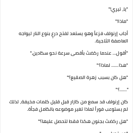
"يا، تيري!"
"ماذا!"
أجاب إرنولف فزعاً وهو يستعد لفتح درعٍ بنوع النار ليواجه
العاصفة الثلجية.
"أقول… عندما ركضتَ بأقصى سرعة نحو سكادين."
"هذا…… لماذا؟"
"هل كان بسبب زهرة الصقيع؟"
"……؟"
كان إرنولف قد سمع من كازار قبل قليل كلمات مخيفة، لذلك
لم يستوعب فوراً لماذا تغير موضوعه بالكامل فجأة.
"هل ركضتَ بجنون هكذا فقط لتحصل عليها؟"