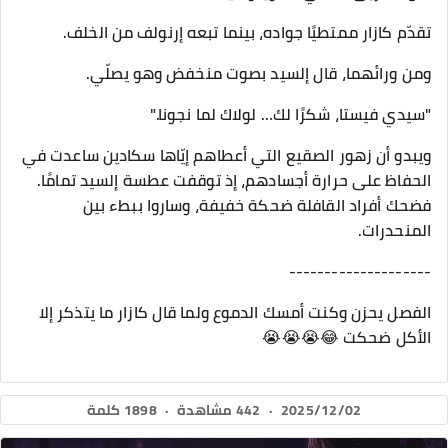
تقدّم كازار ممتطيًا جواده، بينما تبعه إرنولف من الخلف.
ومن ورائهما، قال إلسيد بصوت منخفض وهو يصلّي.
"سيدي فيستا، شكرًا لك… لولاك لما نجونا."
ويبدو أن زهور الصقيع التي أعطاهم إيّاها سكادين ساعدت في
الحفاظ على حرارة أجسادهم، إذ توقفت عطسة إلسيد تمامًا.
فضحك أفراد القافلة ضحكة خفيفة، وساروا ببطء بين
المنحدرات.
--------------------
الفصل يحزن وكنت أمسك الدموع ولما قال كازار ما يتذكر إلا
الأكل ضحكت 😂😭😭😭
2025/12/02
·
442 مشاهدة
·
1898 كلمة