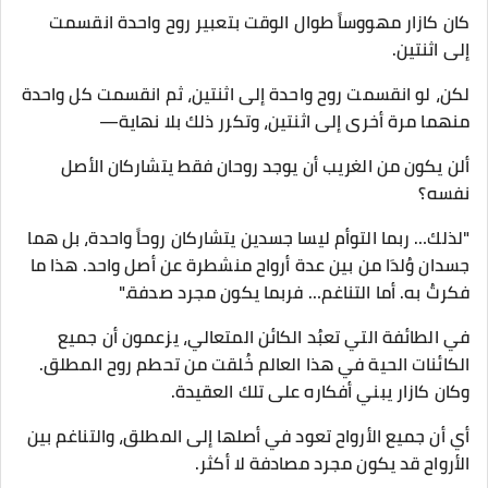
كان كازار مهووساً طوال الوقت بتعبير روح واحدة انقسمت
إلى اثنتين.
لكن، لو انقسمت روح واحدة إلى اثنتين، ثم انقسمت كل واحدة
منهما مرة أخرى إلى اثنتين، وتكرر ذلك بلا نهاية—
ألن يكون من الغريب أن يوجد روحان فقط يتشاركان الأصل
نفسه؟
"لذلك… ربما التوأم ليسا جسدين يتشاركان روحاً واحدة، بل هما
جسدان وُلدَا من بين عدة أرواح منشطرة عن أصل واحد. هذا ما
فكرتُ به. أما التناغم… فربما يكون مجرد صدفة."
في الطائفة التي تعبُد الكائن المتعالي، يزعمون أن جميع
الكائنات الحية في هذا العالم خُلقت من تحطم روح المطلق.
وكان كازار يبني أفكاره على تلك العقيدة.
أي أن جميع الأرواح تعود في أصلها إلى المطلق، والتناغم بين
الأرواح قد يكون مجرد مصادفة لا أكثر.