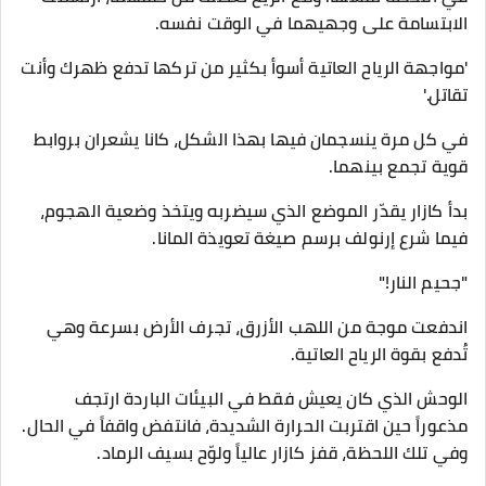
الابتسامة على وجهيهما في الوقت نفسه.
'مواجهة الرياح العاتية أسوأ بكثير من تركها تدفع ظهرك وأنت
تقاتل.'
في كل مرة ينسجمان فيها بهذا الشكل، كانا يشعران بروابط
قوية تجمع بينهما.
بدأ كازار يقدّر الموضع الذي سيضربه ويتخذ وضعية الهجوم،
فيما شرع إرنولف برسم صيغة تعويذة المانا.
"جحيم النار!"
اندفعت موجة من اللهب الأزرق، تجرف الأرض بسرعة وهي
تُدفع بقوة الرياح العاتية.
الوحش الذي كان يعيش فقط في البيئات الباردة ارتجف
مذعوراً حين اقتربت الحرارة الشديدة، فانتفض واقفاً في الحال.
وفي تلك اللحظة، قفز كازار عالياً ولوّح بسيف الرماد.