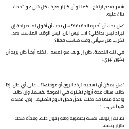
شعر بعدم ارتياح… كما لو أن كازار يعرف كل شيء ويتحدث
بناءً عليه.
'هل يجب أن أخبره الحقيقة؟ هل يجب أن أقول له بصراحة إن
تيراد ليس بداخلي؟ لا… ليس الآن. ليس الوقت المناسب بعد.
لكن… هل سيأتي وقت مناسب فعلاً؟'
في تلك اللحظة، كان إرنولف هو نفسه… لكنه أيضاً كان يريد أن
يكون تيري.
"هل يمكن أن نسميه تردّد الروح أو موجتها؟… على أي حال، إذا
كانت هناك عدة أرواح تشترك في الموجة نفسها، وإن كانت
واحدة منها قد دخلت لتحلّ محل الروح الأصلية… إذن، قصدك
هو أنني……"
تمالك إرنولف نفسه بصعوبة وهو يقول ذلك. وفجأة ضحك
كازار بخفة.