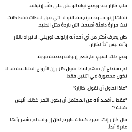
قلب كازار يده ووضع نواة الوحش على كفّ إرنولف.
تلقّاها إرنولف بيد مرتجفة. النواة التي قبل لحظات فقط كانت
تبث حرارةً دافئة أصبحت الآن باردةً مثل الجليد.
كان يعرف أكثر من أي أحد أنه إرنولف توريني، لا تيراد بالتار.
وأنه ليس أخاً لكازار.
ومع ذلك، لسببٍ ما، شعر إرنولف بصدمة قوية.
لم يستطع أن يفهم لماذا يقول كازار إن الأرواح المتناغمة قد لا
تكون محصورة في اثنتين فقط.
"ماذا تحاول أن تقول، كازار؟"
"فقط… أقصد أنه من المحتمل أن يكون الأمر كذلك، أليس
كذلك؟"
قال كازار إنها مجرد كلمات عابرة، لكن إرنولف لم يشعر بأنها
عابرة أبداً.