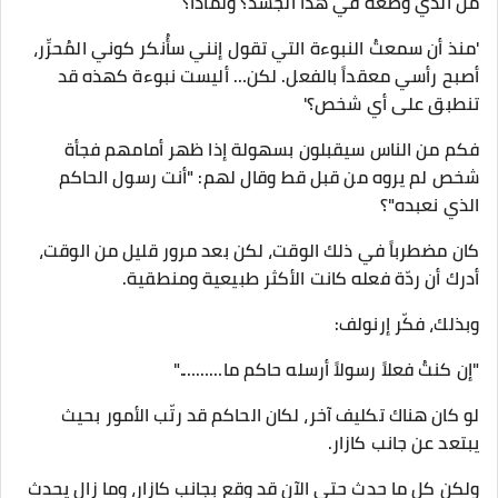
من الذي وضعه في هذا الجسد؟ ولماذا؟
'منذ أن سمعتُ النبوءة التي تقول إنني سأُنكر كوني المُحرِّر،
أصبح رأسي معقداً بالفعل. لكن… أليست نبوءة كهذه قد
تنطبق على أي شخص؟'
فكم من الناس سيقبلون بسهولة إذا ظهر أمامهم فجأة
شخص لم يروه من قبل قط وقال لهم: "أنت رسول الحاكم
الذي نعبده"؟
كان مضطرباً في ذلك الوقت، لكن بعد مرور قليل من الوقت،
أدرك أن ردّة فعله كانت الأكثر طبيعية ومنطقية.
وبذلك، فكّر إرنولف:
"إن كنتُ فعلاً رسولاً أرسله حاكم ما………."
لو كان هناك تكليف آخر، لكان الحاكم قد رتّب الأمور بحيث
يبتعد عن جانب كازار.
ولكن كل ما حدث حتى الآن قد وقع بجانب كازار، وما زال يحدث