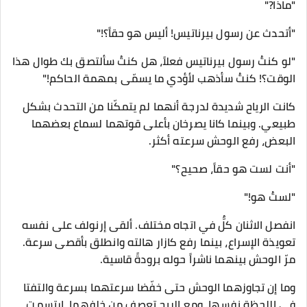
"ماذا?"
"أتحدث عن رسول بيرناتيس! أليس هو حقاً؟!"
"لو كنتُ رسول بيرناتيس فعلاً، هل كنتُ سألتصق بك طوال هذا
الوقت؟! كنتُ سأذهب لأؤدي ما يسمّى بمهمة الحاكم!"
كانت الرياح شديدة لدرجة أنهما لم يتمكّنا من التحدث بشكل
طبيعي. وبينما كانا يصرخان بأعلى قوتهما لسماع بعضهما
البعض، رفع الوحش سرعته أكثر.
"أنت لست هو حقاً، صحيح؟"
"لستُ هو!"
انفصل الاثنان كلٌّ في اتجاه مختلف. ألقى إرنولف على نفسه
تعويذة الإسراع، بينما رفع كازار هالته وانطلق بأقصى سرعة.
مرّ الوحش بينهما ناشراً حوله برودةً قاسية.
وما إن تجاوزهما الوحش حتى خفّضا سرعتهما بسرعة والتفتا
في اللحظة نفسها. ومع الريح تعصف من خلفهما، ارتسمت