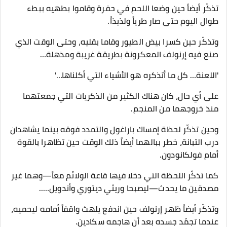
تذكّر أيضاً حين وضعا اللحم في حفرة وقاموا بطهيه ببطء
طوال اليوم حتى صار طرياً ولذيذاً.
وتذكّر حين كسرا بيض الطيور وقاما بقليه، وحتى الوقت الذي
صنع فيه إرنولف المعكرونة بطريقة غريبة ومذهلة…
'اللعنة… كل ما أتذكره هو الأشياء التي أكلناها…'
على أي حال، كان هناك الكثير من الذكريات التي جمعتهما
منذ خروجهما من المنجم.
وحين تذكّر لحظة إمساك باراغول والتمدد فوقه بينما يشاهدان
درب التبانة، خطر ببالهما أيضاً ذلك الوقت حين تظاهرا بالقوة
أمام فولكانودون.
كما تذكّر اللحظة التي دخلا فيها قاعة الولائم معاً—وهما غير
مصدقين ما يحدث—ليصبحا وريثي ديتوري وأندويل…..
وتذكّر أيضاً ظهر إرنولف حين اندفع يلهث واقفاً أمامه ليحميه،
عندما تجمّد جسده بعد أن هاجمه سكادين.