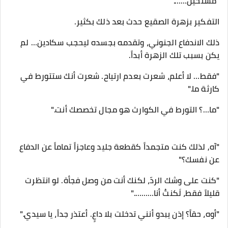
"مستحيل……."
التفكير بزهرة الصقيع حدث بعد ذلك بكثير.
ذلك الاندفاع الجنوني، وتقدمه بجسده ليحجب سكادين… لم
يكن بسبب تلك الزهرة أبداً.
"فقط… لا أعلم، شعرت بعدم ارتياح. شعرت أنك ستتورط في
كارثة ما."
"ما…؟ التورط في الكوارث هو مجال تخصصك أنت."
"آه, لذلك كنت متجمداً كقطعة جليد وعاجزاً تماماً عن الدفاع
عن نفسك؟"
"كنت على وشك الردّ، لكنك أنت من وصل فجأة. لو انتظرت
قليلاً فقط، لَكنتُ أنا………."
"أوه، حقاً؟ إذن يبدو أنني تدخلت بلا داعٍ. أعتذر جداً، يا سيدي."