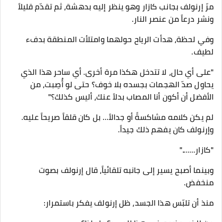
مرّ إرنولف بجانب كازار وهو ينظر إليه بدهشة، ثم تقدّم قليلاً
ونشر درعاً من عنصر النار.
وفي لحظة، هدأت الرياح حولهما وامتلأت المنطقة بدفء
لطيف.
"على أي حال، لا تتدخل هكذا مرة أخرى. أي ساحر هذا الذي
يحاول صدّ الهجمات بجسده بلا خوف؟ حتى لو أُصِبت، من
الأفضل أن أكون أنا المصاب بدلاً عنك، أليس كذلك؟"
لم يكن كلامه مشاكسةً أو جدالاً… بل كان قلقاً صريحاً عليه.
وإرنولف كان يفهم ذلك جيداً.
"كازار……."
وبينما أصبح يسير إلى جانبه تلقائياً، قال إرنولف بصوت
منخفض.
منذ أن تلبّس هذا الجسد، ظل إرنولف يفكر باستمرار: