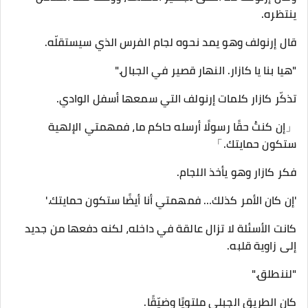
ينتظره.
قال إرنولف وهو يمد نحوه لجام الفرس الذي سيستقلّه.
"هيا بنا يا كازار. النهار قصير في الجبال."
تذكّر كازار كلمات إرنولف التي سمعها أسفل الوادي.
「إن كنتُ حقًا رسولًا أرسله حاكم ما، فمهمتي الإلهية
ستكون حمايتك.」
فكر كازار وهو يأخذ اللجام.
'إن كان الأمر كذلك… فمهمتي أنا أيضًا ستكون حمايتك.'
كانت الأسئلة لا تزال عالقة في داخله، لكنه دفعها من جديد
إلى زاوية قلبه.
"لننطلق."
كان الطريق الجبلي ملتويًا وضيّقًا.