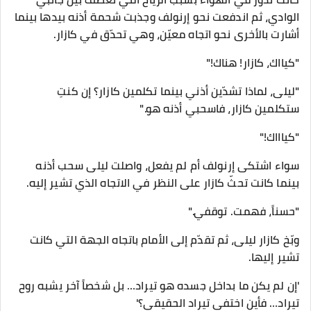
الوادي، ثم اندفعت نحو إرنولف وجذبت شحمة أذنه بيدها بينما
أشارت بالأخرى نحو اتجاه معيّن، وهي تحدّق في كازار.
"كيااك، كازار! هناك!"
"ليلى، لماذا تشدّين أذني بينما تكلمين كازار؟ إن كنتِ
ستكلمين كازار، فاسحبي أذنه هو."
"كياااك!"
سواء اشتكى إرنولف أم لم يفعل، واصلت ليلى سحب أذنه
بينما كانت تحثّ كازار على النظر في الاتجاه الذي تشير إليه.
"حسناً، فهمت. توقفي."
وبّخ كازار ليلى، ثم تقدّم إلى الأمام باتجاه الجهة التي كانت
تشير إليها.
'إن لم يكن ما بداخل جسده هو تيراد… بل شخصاً آخر يشبه روح
تيراد… فأين اختفى تيراد الحقيقي؟'