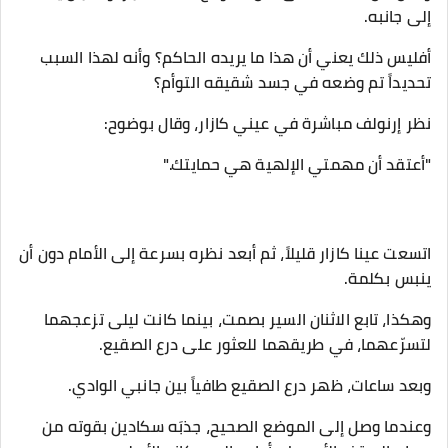
إلى جانبه.
أفليس ذلك يعني أن هذا ما يريده الحاكم؟ وأنه لهذا السبب
تحديداً تم وضعه في جسد شقيقه التوأم؟
نظر إرنولف مباشرة في عيني كازار، وقال بوضوح:
"أعتقد أن مهمتي الإلهية هي حمايتك."
اتسعت عينا كازار قليلاً، ثم أبعد نظره بسرعة إلى الأمام دون أن
ينبس بكلمة.
وهكذا، تابع الاثنان السير بصمت، بينما كانت ليلى تزعجهما
لتسرّعهما، في طريقهما للعثور على درع الصقيع.
وبعد ساعات، ظهر درع الصقيع طافياً بين جانبي الوادي.
وعندما وصل إلى الموضع الصحيح، جذبَه سكادين بقوته من