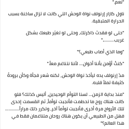
"نعم."
ناول كازار إرنولف نواة الوحش التي كانت لا تزال ساخنة بسبب
الحرارة المتبقية.
"حتى لو فقدتَ ذاكرتك، وحتى لو تغيّر طبعك بشكل
غريب………."
"وما الذي أصاب طبعي؟"
"كنتُ أؤمن بأننا أخوان… لأننا نتناغم معاً."
مدّ إرنولف يده ليأخذ نواة الوحش، لكنه شعر فجأة وكأن برودةً
كثيفة تملأ قلبه.
"منذ بداية الزمن… لسنا التوأم الوحيدين، أليس كذلك؟ فلو
كانت هناك روح ما تحطمت فأنجبت توأماً، ثم انقسمت إحدى
تلك الأرواح مرة أخرى فأنجبت توأماً آخر، وتكرر ذلك مراراً…………
فهل من الطبيعي أن يكون هناك روحان متناغمان فقط في
هذا العالم؟"