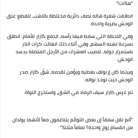
"هااات!"
انطلقت شفرة هاله نصف دائرية مختلطة باللهب، لتقطع عنق
الوحش بضربة واحدة.
وفي اللحظة التي سقط فيها رأسه، اندفع كازار للأمام. انطلق
بسرعة تشبه السهم، وفي أثناء ذلك انهالت كرات النار
باستمرار حوله، لتصيب العشرات من الأرجل المتصلة بجسد
الوحش.
وبينما كان إرنولف يغطيه ويؤمن تقدمه، شقّ كازار صدر
الوحش حيث توجد نواته.
ثم غرس كازار سيف الرماد في الشق، واستخرج النواة.
"ألم تقل سابقاً إن بعض التوائم يتناغمون معاً لأنهما يولدان
من انقسام روح واحدة؟ تماماً مثلنا!"