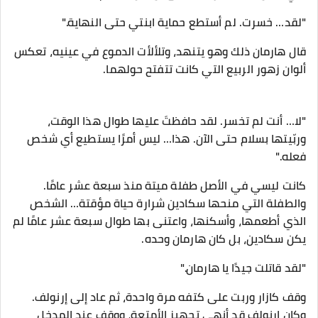
"لقد… خسرت. لم أستطع حماية ابنتي حتى النهاية."
قال هارمان ذلك وهو يتنهد، وتلألأت الدموع في عينيه، تعكس
ألوان زهور الربيع التي كانت تتفتح حولهما.
"لا… أنت لم تخسر. لقد حافظتَ عليها طوال هذا الوقت،
وربّيتها بسلام حتى الآن. هذا… ليس أمرًا يستطيع أي شخص
فعله."
كانت ليسي في الأصل طفلة ميتة منذ سبعة عشر عامًا.
والطفلة التي منحها سكادين شرارة حياة مؤقتة… الشخص
الذي أطعمها، وأسكنها، واعتنى بها طوال سبعة عشر عامًا لم
يكن سكادين، بل كان هارمان وحده.
"لقد قاتلت جيدًا يا هارمان."
وقف كازار وربت على كتفه مرة واحدة، ثم عاد إلى إرنولف.
وكان إرنولف قد أنهى تجهيز الأمتعة، ووقف عند المدخل