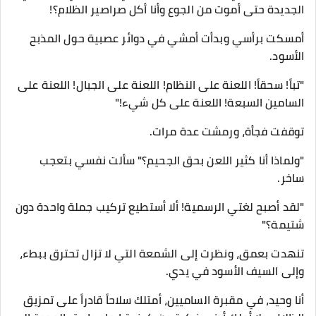
الجديدة حتى أموت من الجوع وأنا أكل صراصير الظلام؟!
​أمسكت برأسي وبدأت أمشي في دوائر عصبية حول المذبح
الأسود.
​"تباً! سحقاً! اللعنة على النظام! اللعنة على الجبال! اللعنة على
السامين السبعة! اللعنة على كل شيء!"
​توقفت فجأة، ورمشت عدة مرات.
​"ولماذا أنا كثير اللعن بحق الجحيم؟" سألت نفسي بتعجب
ساخر.
"لقد أصبح لغتي الرسمية! ألا أستطيع تركيب جملة واحدة دون
شتيمة؟"
​تنهدت بعمق، ونظرت إلى الشمعة التي لا تزال تحترق ببطء،
وإلى السيف الأسود في يدي.
أنا وحيد، في مقبرة الساميين، أمتلك سلاحاً قادراً على تمزيق