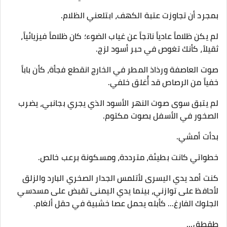
​بمجرد أن تجاوزت عتبة الكهف، ابتلعني الظلام.
لم يكن ظلاماً عادياً ناتجاً عن غياب الضوء؛ كان ظلاماً فيزيائياً،
ثقيلاً، كأنك تغوص في حبر أسود لزج.
صوت العاصفة ورذاذ المطر في الخارج انقطع فجأة، كأن باباً
خفياً من الرصاص قد أُغلق خلفي.
لم يتبق سوى صوت النهر الأسود الذي يجري بجانبي، يضرب
الصخور في الأسفل بصوت مكتوم.
​بدأت أمشي.
خطواتي كانت بطيئة، مترددة، ومسكونة برعب خالص.
كنت أمد يدي اليسرى لأتلمس الجدار الصخري البارد والزلق
لأحافظ على توازني، بينما يدي اليمنى تقبض على مسدسي
الجلوك الفارغ... كأبله يحمل عصا خشبية في حقل ألغام.
​طقطق...