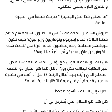
​قرأت السطور مرتين. تراجعت خطوة للوراء، أنفاسي تتسارع،
والتعرق البارد يغطي جبهتي.
​"ما معنى هذا بحق الجحيم؟!" صرخت همساً في الحجرة
الفارغة.
​'عروش السامين المحطمة'؟ أليس الساميون السبعة هم حكام
مدننا الثلاث؟ حكام إيليزيوم ونوفاريون وزيراثيون؟ كيف تكون
عروشهم محطمة وهم يحكمون العالم الآن؟ هل تتحدث هذه
النقوش عن ماضٍ سحيق، أم... أم أنها نبوءة؟
​هل تتطابق هذه النقوش مع رؤيتي المستقبلية؟ "سينهض
نذير النهاية ليطالب بكل روح"... هل هذا هو الكيان ذو النصف
المظلم الذي رأيته يبيد أبطال الرتبة S؟ هل أنا أقف في مقبرة
ساميين قديمة، أم في غرفة انتظار لنهاية العالم؟
​نظرت إلى السيف الأسود مجدداً.
​هل هذا هو السلاح الذي يُفترض بي أن
أستخدمه؟ سيف خُلق من "خطيئة التكوين الأولى"؟