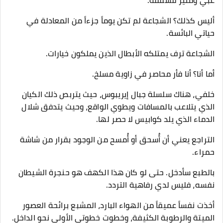
غبي ومثير للشفقة.
أليس كذلك؟ الشجاعة لم تكن يوماً جزءاً من المعادلة في
حياتي البائسة.
الشجاعة ترف يمتلكه الأبطال الذين يملكون خيارات.
أما أنا؟ أنا فأر محاصر في زاوية مسلخ.
​خلفي، هناك سلسلة جبال إيريبوس، حيث يتربص ذلك الكيان
الذي يتلاعب بالمسافات ويطوي الواقع، وحيث يتدفق شلال
الدماء الذي يلد كوابيس لا حصر لها.
التراجع يعني أن أُسحق أو أُمسح من الوجود بقرار من شاشة
حمراء.
بالطبع سأدخل. حتى لو كان هذا الكهف هو حنجرة الشيطان
نفسه، فليس لدي رفاهية التردد.
​أخذت نفساً عميقاً من الهواء البارد، المشبع برائحة العصور
الميتة والرطوبة الكثيفة، وخطوت خطوتي الأولى نحو الداخل.