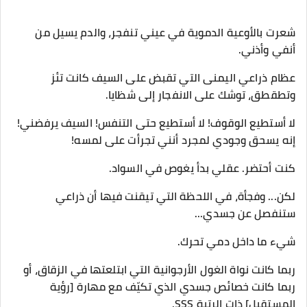
شعرت بالأوعية الدموية في عيني تنفجر، والدم يسيل من
أنفي وأذني.
عظام ذراعي اليمنى التي تقبض على السيف كانت تئز
وتطقطق، توشك على الانفجار إلى شظايا.
​لا أستطيع الوقوف! لا أستطيع حتى التنفس! السيف يرفضني!
إنه يسحق وجودي لمجرد أنني تجرأت على لمسه!
​كنت أحتضر. عقلي بدأ يغوص في السواد.
​لكن... وفجأة، في اللحظة التي تيقنت فيها أن ذراعي
ستنفصل عن جسدي...
​شيء ما داخل دمي تحرك.
ربما كانت نواة الغول الأرجوانية التي ابتلعتها في الزقاق، أو
ربما كانت خصائص جسدي الذي تكيّف مع مهارة [رؤية
المستقبل] ذات الرتبة SSS.