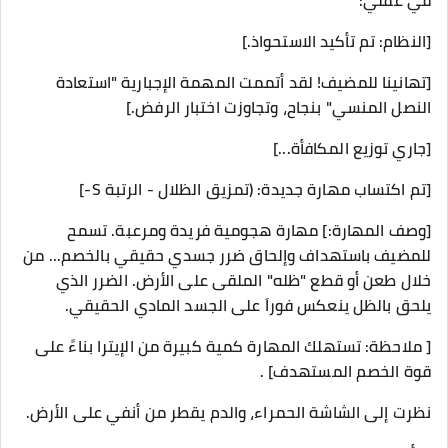
في عقلي:
​[النظام: تم تأكيد الاستحواذ.]
[تهانينا للمضيف! لقد أتممت المهمة الإجبارية "استعادة
النصل المنسي" بنجاح، وتجاوزت اختبار الرفض.]
​[جاري توزيع المكافأة...]
[تم اكتساب مهارة جديدة: (تمزيق الظلال - الرتبة S-]
​[وصف المهارة:] مهارة هجومية فريدة ومرعبة. تسمح
للمضيف باستهداف وإلحاق ضرر جسدي حقيقي بالخصم... من
خلال طعن أو قطع "ظله" الملقى على الأرض. الضرر الذي
يلحق بالظل ينعكس فوراَ على الجسد المادي الحقيقي.
[ ملاحظة: تستهلك المهارة كمية كبيرة من الإيترا بناءً على
قوة الخصم المستهدف] .
​نظرت إلى الشاشة الحمراء، والدم يقطر من أنفي على الأرض.