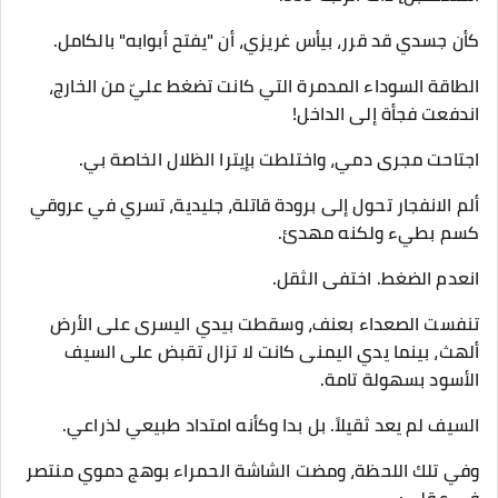
​كأن جسدي قد قرر، بيأس غريزي، أن "يفتح أبوابه" بالكامل.
​الطاقة السوداء المدمرة التي كانت تضغط عليّ من الخارج،
اندفعت فجأة إلى الداخل!
اجتاحت مجرى دمي، واختلطت بإيترا الظلال الخاصة بي.
ألم الانفجار تحول إلى برودة قاتلة، جليدية، تسري في عروقي
كسم بطيء ولكنه مهدئ.
​انعدم الضغط. اختفى الثقل.
​تنفست الصعداء بعنف، وسقطت بيدي اليسرى على الأرض
ألهث، بينما يدي اليمنى كانت لا تزال تقبض على السيف
الأسود بسهولة تامة.
السيف لم يعد ثقيلاً. بل بدا وكأنه امتداد طبيعي لذراعي.
​وفي تلك اللحظة، ومضت الشاشة الحمراء بوهج دموي منتصر