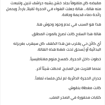
مقبضه كان ملفوفاً بجلد خشن يشبه حراشف تنين، وتنبعث
منه هالة... هالة جعلت الهواء في الحجرة ثقيلاً، بارداً، ويحمل
رائحة دماء قديمة وجافة.
​هذا هو السبب في عدم وجود وحوش هنا.
هالة هذا السلاح كانت تصرخ بالموت المطلق.
أي كائن حي يقترب من هذا الكهف كان سيهرب بغريزته
البدائية أو يُسحق تحت ضغط هذه الهالة.
​خطوت داخل الحجرة، كمسخ منوم مغناطيسياً.
​عندما اقتربت من المذبح، لاحظت شيئاً آخر.
جدران الحجرة الدائرية لم تكن ملساء تماماً.
كانت مغطاة بنقوش.
كتابات محفورة في الصخر الصلب.