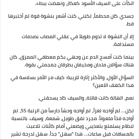
​اتكأت على السيف الأسود كعكاز، ونهضت ببطء.
جسدي كان محطماً، لكنني كنت أشعر بنشوة قوة لم أختبرها
قط.
​إلا أن النشوة لا تدوم طويلاً في عقلي المصاب بصدمات
مستدامة.
​بينما كنت أمسح الدم عن وجهي بكم معطفي الممزق، كان
هناك سؤالان ملحان ومخيفان يطرقان جمجمتي بقوة.
​السؤال الأول، والأكثر إثارة للريبة: كيف مر الأمر بسلاسة في
هذا الكهف اللعين؟
نعم، الهالة كانت قاتلة، والسيف كاد يسحقني.
لكن... لم أواجه لغزاً، لم أواجه وحشاً حارساً من الرتبة SS، لم
أواجه فخاً ملعوناً. مجرد نفق طويل، شمعة، وسيف. بالنسبة
لنظام يستمتع بتعذيبي ويضعني أمام كائنات تلاعبت
بالمسافات قبل ساعات... هذا "سهل" جداً. سهل لدرجة تشير