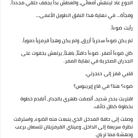
الجوع عاد لينهش أمعائي، والعطش بدأ يجفف حلقي مجدداً.
​وفجأة... في نهاية هذا النفق الطويل الأعمى...
​رأيت ضوءاً.
​لم يكن ضوءاً سحرياً أزرق، ولم يكن وهجاً قرمزياً دموياً.
كان ضوءاً أصفر. ضوءاً دافئاً، باهتاً، يرتعش بخفوت على
الجدران الصخرية في نهاية الممر.
​قلبي قفز إلى حنجرتي.
ضوء؟ هنا؟ في قاع إيريبوس؟
​اقتربت بحذر شديد، ألصقت ظهري بالجدار، أتقدم خطوة
بخطوة كظل خائف.
وصلت إلى حافة المدخل الذي ينبعث منه الضوء، واسترقت
نظرة سريعة إلى الداخل، وعيناي القرمزيتان تتسعان برعب
ودهشة مما تريان.