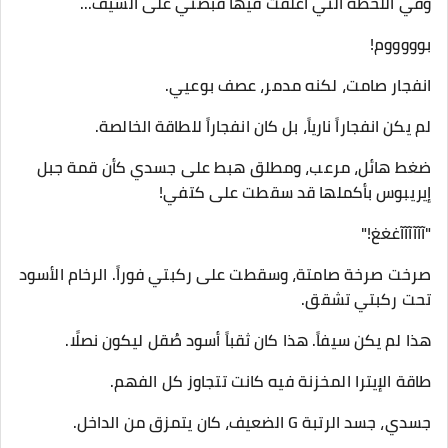
​وفي اللحظة التي أغلقت فيها قبضتي على السيف...
​بوووووم!
​انفجار صامت، لكنه مدمر، عصف بوعيي.
لم يكن انفجاراً نارياً، بل كان انفجاراً للطاقة الخالصة.
ضغط هائل، مرعب، ومطلق هبط على جسدي كأن قمة جبل
إيريبوس بأكملها قد سقطت على كتفي!
​"آآآآآآغغغ!"
​صرخت صرخة صامتة، وسقطت على ركبتي فوراً. الرخام الأسود
تحت ركبتي تشقق.
​هذا لم يكن سيفاً. هذا كان ثقباً أسود صُقل ليكون نصلًا.
طاقة الإيترا المخزنة فيه كانت تتجاوز كل الفهم.
جسدي، جسد الرتبة G الضعيف، كان يتمزق من الداخل.