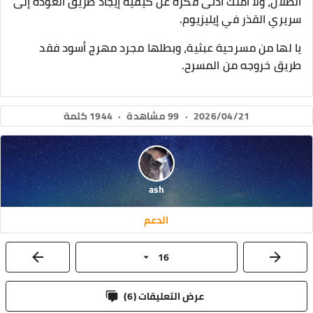
الظلال، ولا أملك أدنى فكرة عن كيفية إيجاد طريق العودة إلى
سريري القذر في إيليزيوم.
​يا لها من مسرحية عبثية، وبطلها مجرد مهرج أسود فقد
طريق خروجه من المسرح.
2026/04/21
·
99 مشاهدة
·
1944 كلمة
ash
الدعم
16
عرض التعليقات (
6
)