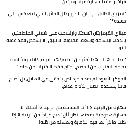
​قرأت وصف المهارة مرة، ومرتين.
​"تمزيق الظلال... إلحاق الضرر بظل الكائن الحي لينعكس على
جسده؟"
​عيناي القرمزيتان اتسعتا، وارتسمت على شفتي الملطختين
بالدماء ابتسامة واسعة، مجنونة، لا تليق إلا بشخص فقد عقله
للتو.
​"عظيم! هذا... هذا أكثر من عظيم! هذا مرعب! أنا حرفياً لست
بحاجة للاقتراب من الخصم، أحتاج فقط للاقتراب من ظله!"
​الجوكر الأسود لم يعد مجرد لص يتخفى في الظلال، بل أصبح
قاتلاً يستخدم الظلال كأداة إعدام.
مهارة من الرتبة S-! أنا، القمامة من الرتبة G، أمتلك الآن
مهارة هجومية يمكنها نظرياً أن تذبح صياداً من الرتبة A إذا
كنت ماكراً بما فيه الكفاية ولمسته من ظله!