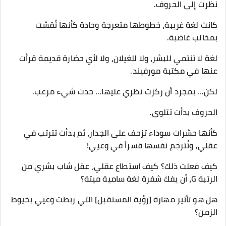
​نظرت إلى الحروف.
كانت لغة غريبة، خطوطها متعرجة وحادة كأنها نُقشت
بمخالب غاضبة.
لغة لا تنتمي للبشر، ولا للغيلان، ولا لأي حضارة قديمة قرأت
عنها في مكتبة مورفيند.
​لكن... بمجرد أن ركزت نظري عليها... حدث شيء مرعب.
​الحروف بدأت تتلوى.
كأنها حشرات سوداء تزحف على الجدار، ثم بدأت تترتب في
عقلي، وتُترجم نفسها قسراً في وعيي!
​كيف فعلت ذلك؟ كيف استطاع عقلي، عقل شاب بشري من
الرتبة G، أن يفك شفرة لغة سامية ميتة؟
هل هو تأثير مهارة [رؤية المستقبل] التي ربطت وعيي بخيوط
الزمن؟