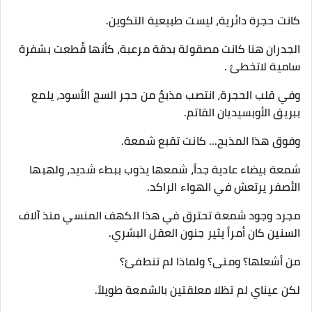
​كانت حجرة دائرية، ليست طبيعية التكوين.
الجدران هنا كانت مصقولة بدقة مرعبة، كأنها قُطعت بشفرة
سامية لاتخطئ .
وفي قلب الحجرة، انتصب مذبحٌ من حجر السج الأسود، يلمع
ببريق الأوبسيديان القاتم.
​وفوق هذا المذبح... كانت تقبع شمعة.
​شمعة بيضاء عادية جداً، شمعها يذوب ببطء شديد، ولهبها
الأصفر يرتعش في الهواء الراكد.
مجرد وجود شمعة تحترق في هذا الكهف المنسي منذ آلاف
السنين كان أمراً يثير جنون العقل البشري.
من أشعلها؟ ومتى؟ ولماذا لم تنطفئ؟
​لكن عيناي لم تظلا معلقتين بالشمعة طويلاً.