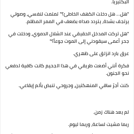
البكتيريا.
​"هل... هل دخلت الكهف الخاطئ؟" تمتمت لنفسي، وصوتي
يرتجف بشدة، يتردد صداه بضعف في الممر المظلم.
"هل تركت المدخل الحقيقي عند الشلال الدموي، ودخلت في
جحر أعمى سيقودني إلى الموت جوعاً؟"
​عرق بارد انزلق على ظهري.
فكرة أنني أضعت طريقي في هذا الجحيم كانت كافية لدفعي
نحو الجنون.
كنت أجرّ ساقي المنهكتين، وجروحي تنبض بألم إيقاعي.
لم يعد هناك زمن.
ربما مشيت لساعة، وربما ليوم.