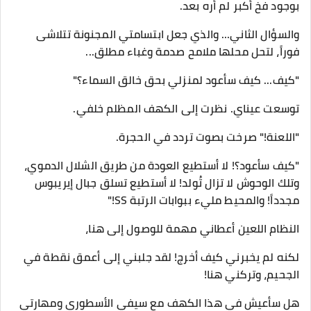
بوجود فخ أكبر لم أره بعد.
​والسؤال الثاني... والذي جعل ابتسامتي المجنونة تتلاشى
فوراً، لتحل محلها ملامح صدمة وغباء مطلق...
​"كيف... كيف سأعود لمنزلي بحق خالق السماء؟"
​توسعت عيناي. نظرت إلى الكهف المظلم خلفي.
​"اللعنة!" صرخت بصوت تردد في الحجرة.
"كيف سأعود؟! لا أستطيع العودة من طريق الشلال الدموي،
وتلك الوحوش لا تزال تُولد! لا أستطيع تسلق جبال إيريبوس
مجدداً! والمحيط مليء ببوابات الرتبة SS!"
​النظام اللعين أعطاني مهمة للوصول إلى هنا،
لكنه لم يخبرني كيف أخرج! لقد جلبني إلى أعمق نقطة في
الجحيم، وتركني هنا!
هل سأعيش في هذا الكهف مع سيفي الأسطوري ومهارتي