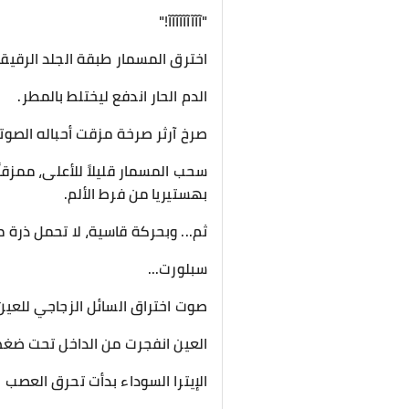
​"آآآآآآآآآ!"
​اخترق المسمار طبقة الجلد الرقيق
الدم الحار اندفع ليختلط بالمطر.
صرخ آرثر صرخة مزقت أحباله الصوت
سحب المسمار قليلاً للأعلى، ممزقا
بهستيريا من فرط الألم.
​ثم... وبحركة قاسية، لا تحمل ذرة 
​سبلورت...
​صوت اختراق السائل الزجاجي للعين 
العين انفجرت من الداخل تحت ضغط ال
الإيترا السوداء بدأت تحرق العصب 