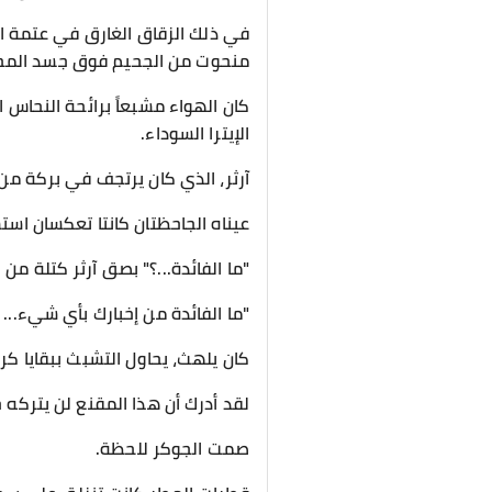
​في ذلك الزقاق الغارق في عتمة ا
منحوت من الجحيم فوق جسد المح
​كان الهواء مشبعاً برائحة النحاس 
الإيترا السوداء.
آرثر، الذي كان يرتجف في بركة من
عيناه الجاحظتان كانتا تعكسان استسلا
​"ما الفائدة...؟" بصق آرثر كتلة 
"ما الفائدة من إخبارك بأي شيء..
​كان يلهث، يحاول التشبث ببقايا ك
لقد أدرك أن هذا المقنع لن يتركه 
​صمت الجوكر للحظة.