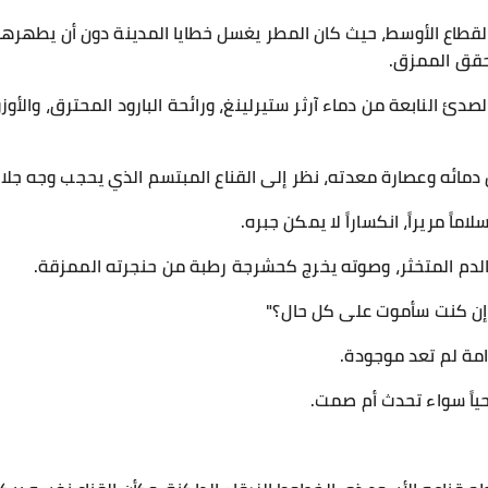
لقطاع الأوسط، حيث كان المطر يغسل خطايا المدينة دون أن يطهرها
قق الممزق.
الصدئ النابعة من دماء آرثر ستيرلينغ، ورائحة البارود المحترق، وال
 دمائه وعصارة معدته، نظر إلى القناع المبتسم الذي يحجب وجه جلاد
ماً مريراً، انكساراً لا يمكن جبره.
من الدم المتخثر، وصوته يخرج كحشرجة رطبة من حنجرته الممزقة.
. إن كنت سأموت على كل حال؟"
رامة لم تعد موجودة.
حياً سواء تحدث أم صمت.