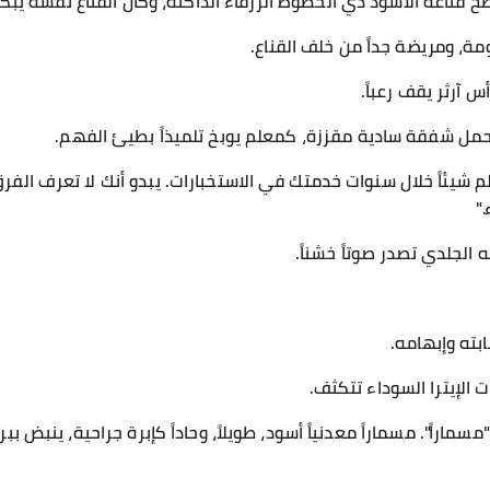
قناعه الأسود ذي الخطوط الزرقاء الداكنة، وكأن القناع نفسه يبكي
ة، ومريضة جداً من خلف القناع.
آرثر يقف رعباً.
ه تحمل شفقة سادية مقززة، كمعلم يوبخ تلميذاً بطيئ الفهم.
علم شيئاً خلال سنوات خدمتك في الاستخبارات. يبدو أنك لا تعرف الفر
"
الجلدي تصدر صوتاً خشناً.
بته وإبهامه.
ت الإيترا السوداء تتكثف.
اراً". مسماراً معدنياً أسود، طويلاً، وحاداً كإبرة جراحية، ينبض ب