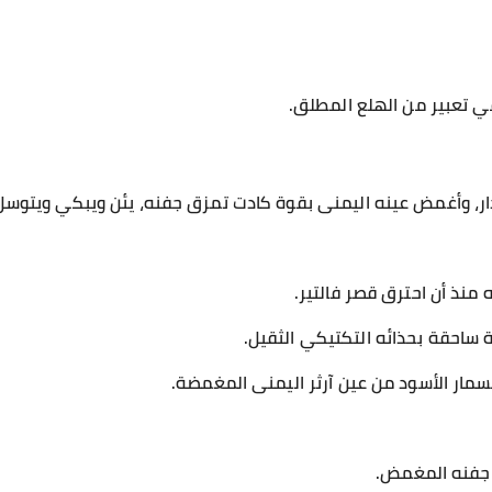
ي تعبير من الهلع المطلق.
دار، وأغمض عينه اليمنى بقوة كادت تمزق جفنه، يئن ويبكي ويتوسل 
نذ أن احترق قصر فالتير.
ة ساحقة بحذائه التكتيكي الثقيل.
سمار الأسود من عين آرثر اليمنى المغمضة.
 جفنه المغمض.