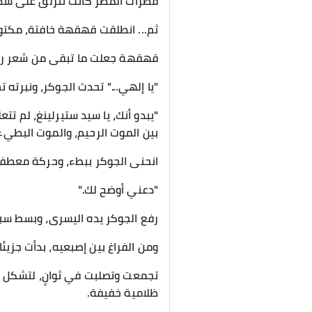
قطرات المطر كانت تنزلق على سطح 
​ثم... انطلقت قهقهة خافتة، مكتوم
قهقهة جعلت ما تبقى من شعر رأس 
​"يا إلهي..." تحدث الجوكر، ونبرت
"يبدو أنك، يا سيد ستيرلينغ، لم تت
بين الموت الرحيم، والموت البطيء.
​انحنى الجوكر ببطء، وحركة معطفه 
​"دعني أوضح لك."
​رفع الجوكر يده اليسرى، وبسط سبا
ومن الفراغ بين إصبعيه، بدأت جزيئا
تجمعت وتصلبت في ثوانٍ، لتشكل "مسم
ظلامية خفيفة.