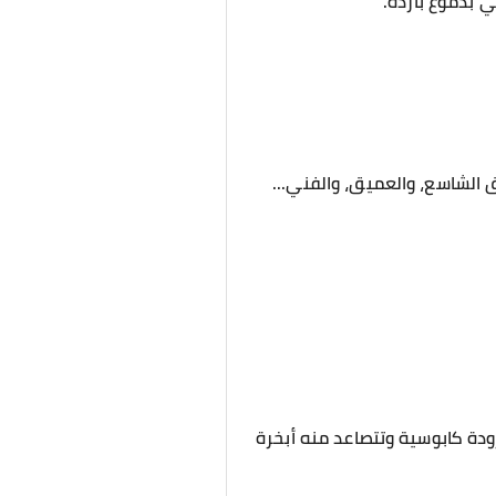
 بدموع باردة.
ق الشاسع، والعميق، والفني...
برودة كابوسية وتتصاعد منه أبخرة