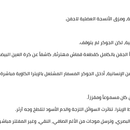
ة، ومزق الأنسجة العضلية للجفن.
ية، لكن الجوكر لم يتوقف.
ً الجفن بالكامل كقطعة قماش مهترئة، كاشفاً عن كرة العين البيضاء
من الإنسانية، أدخل الجوكر المسمار المشتعل بالإيترا الكاوية مباشرة
كان مسموعاً ومقززاً.
إيترا. تناثرت السوائل اللزجة والدم الأسود لتلطخ وجه آرثر.
البصري، وترسل موجات من الألم الصافي، النقي، وغير المفلتر مباش