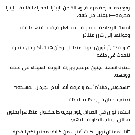
رفع يده بسرعة مرعبة، وهالة من الإيترا الحمراء القانية—إيترا
محرمة—انبعثت من كفه.
أمسك الرصاصة السحرية بيده العارية، فسحقتها طاقته
وحولتها إلى شرر متناثر!
​"خونة؟!" زأر ثورن بصوت متداخل، وكأن هناك أكثر من حنجرة
تتحدث في حلقه.
عينيه اتسعتا بجنون مرعب، وبرزت الأوردة السوداء في عنقه
ووجهه.
"تسمونني خائناً؟! أنتم يا فرقة ألفا! أنتم الجرذان الفاسدة!"
​تصنّم داميان في مكانه للحظة.
​استمر ثورن في الصراخ، يلوح بيديه كالمخبول، متظاهراً بجنون
مطلق ليقلب الطاولة عليهم:
"أنا المفتش ثورن! كنت أقترب من كشف مختبراتكم القذرة!