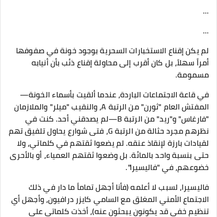
...
...
لم يكن إقناع الاستخبارات السحرية بوجود خونة في صفوفها
أمراً سهلاً، بل كان أقرب إلى محاولة إقناع ذئب بأن أنيابه
مسمومة.
​في قاعة الاجتماعات الباردة، عندما ألقيت بأسماء الخونة—
المفتش العام "ثورن" من الرتبة A، والنقيب "ميلر" والملازمان
"فارغاس" و"ريد" من الرتبة B—لم يصدقني أحد. كنت في
نظرهم مجرد حثالة من الرتبة G، فتى شوارع يحاول تلفيق تهم
لقيادات بارزة لإنقاذ عنقه. لم يضعوا ثقتهم في كلماتي، ولا
حتى بنسبة واحد بالمائة. بل وضعوا ثقتهم العمياء، أو بالأحرى
خضوعهم، في "فاليسيرا".
​فاليسيرا، لسبب لا أعلمه (فأنا أجهل تماماً ما دار في ذلك
الاجتماع الأمني المغلق مع السامي كايزر درافيون، وأجهل أي
تنظيم خفي قد يكونون يبحثون عنه)، أخذت كلماتي على