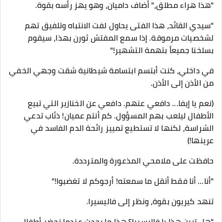
​"هذا هراء مطلق،" أضاف داميان، وهو يهز رأسه بقوة.
"سيدي القائد، هذا الفتى يحاول لفت الانتباه وتلفيق تهم
لشخصيات مرموقة. إذا سمع المفتش ثورن بهذا، سيقوم
بسلخنا جميعاً بتهمة التشهير!"
​في داخلي، كنت أبتسم ابتسامة شيطانية شقت وجهي الخفي
من الأذن إلى الأذن.
(نعم يا إيفا... دافعي عنهم. دافعي عن الخنازير التي تبيع
الأطفال ليلعب بهم المسؤول. كم أنتم عميان! ذئاب تدعي
الشراسة، لكنها لا تستطيع تمييز رائحة الدم الفاسد في
عرينها!)
حافظت على ملامحي المذعورة والمترددة.
"أنا... أنا فقط أنقل ما سمعته! أرجوكم لا تغضبوا!"
​تنهد كيريون بقوة، ونظر إلى فاليسيرا.
"هل ترين هذا يا فاليسيرا؟ هذا ما يحدث عندما نحضر أطفال