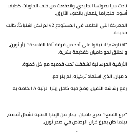
نادت سيا بصوتها الجليدي، واندفعت من خلف الحاويات كطيف
أسود، خنجراها يلمعان بالضوء الأزرق.
​المعركة التي اندلعت في المستودع 42 لم تكن اشتباكاً؛ كانت
مذبحة.
​"اقتلوهم! لا تبقوا على أحد من فرقة ألفا الفاسدة!" زأر ثورن،
وانطلق نحو داميان كقذيفة بشرية.
الأرضية الخرسانية تشققت تحت قدميه مع كل خطوة.
​داميان، الذي استعاد تركيزه، لم يتراجع.
رفع رشاشه الثقيل، وضخ فيه كامل إيترا الرتبة A الخاصة به.
"درع القمع!" صرخ داميان. جدار من الإيترا الصلبة تشكل أمامه،
بينما كان يفرغ خزان الرصاص في صدر ثورن.