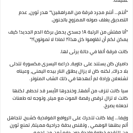
عميقة.
​"أنتم... أنتم مجرد فرقة من المراهقين!" هدر ثورن، عدم
التصديق يغلف صوته الممزوج بالجنون.
"أنا مفتش من الرتبة A! جسدي يحمل بركة الدم الجديد! كيف
يمكن لكم أن تقاوموا كل هذا؟! لماذا لا تموتون؟!"
​كانت فرقة ألفا في حالة يرثى لها.
​داميان كان يستند على حاوية، ذراعه اليسرى مكسورة تتدلى
بلا حراك، لكنه كان لا يزال يطلق النار بيده اليمنى، وعيناه
تشتعلان بإرادة لم أعهدها في ذلك الشاب المتوتر.
​سيا كانت تنزف من أنفها، وخنجرها الأيسر قد تحطم، لكنها
كانت لا تزال ترقص رقصة الموت مع ميلر، وتوجه له طعنات
تجعله يصرخ.
​وإيفا... إيفا كانت تتحرك على الروافع الفولاذية كشبح، تتجاهل
ألم بطنها الوهمي ، وتقنص بدقة جراحية مميتة، تمنع ثورن
من التقدم خطوة واحدة دون دفع ثمن من لحمه.