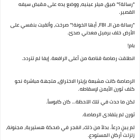
​"رسالة؟" ضيق ميلر عينيه، ووضع يده على مقبض سيفه
القصير.
​"رسالة من الـ FBI، أيها الخونة!" صرخت، وألقيت بنفسي على
الأرض خلف برميل معدني صدئ.
​بام!
​انطلقت رصاصة قناصة من أعلى الرافعة. إيفا لم تتردد.
الرصاصة كانت مشبعة بإيترا الاختراق، متجهة مباشرة نحو
كتف ثورن الأيمن لإسقاطه.
​لكن ما حدث في تلك اللحظة... كان كابوساً.
​ثورن لم يتفادى الرصاصة.
لم يبنِ درعاً. بدلاً من ذلك، انفجر في ضحكة هستيرية، مجنونة،
زلزلت أركان المستودع.