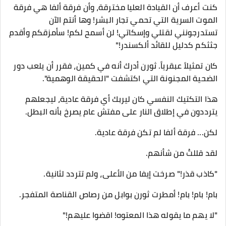
كنت أعرف أن القيادة العليا مخترقة، وأن فرقة ألفا هي فرقة
الموت السرية التي تحمي تجار البشر! وها أنتم الآن
تستدرجونني لقتلي وإسكاتي! لن أسمح لكم! سأمزقكم وأقدم
جثثكم كدليل للقائد ألكسندر!"
​كان تمثيلاً عبقرياً. ثورن أدرك أنه في كمين، فقرر أن يلعب دور
الضحية المجنونة التي اكتشفت "الحقيقة الوهمية".
هذا التكتيك النفسي كان ليربك أي فرقة عادية، ليجعلهم
يترددون في إطلاق النار على مفتش عام يصرخ بأنه البطل.
​لكن... فرقة ألفا لم تكن فرقة عادية.
لقد قللتُ من شأنهم.
​"كاذب قذر!" صرخت إيفا من الأعلى، ولم تتردد لثانية.
بام! بام! بام! أمطرت ثورن بوابل من رصاص القناصة المتفجر.
​"لا يهم ما يقوله هذا المعتوه! اقضوا عليهم!"