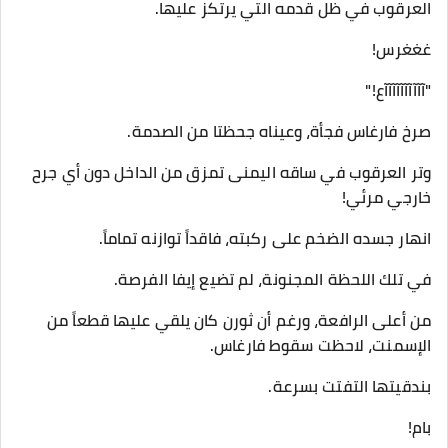
العرقوب في ظل قدمه التي يرتكز عليها.
​غغغرس!
​"آآآآآآآآآآع!"
​صرخ فارغاس فجأة، وعيناه جحظتا من الصدمة.
وتر العرقوب في ساقه اليمنى تمزق من الداخل دون أي جرح
خارجي مرئي!
انهار جسده الضخم على ركبته، فاقداً توازنه تماماً.
​في تلك اللحظة المجنونة، لم تضيع إيفا الفرصة.
​من أعلى الرافعة، ورغم أن ثورن كان يلقي عليها قطعاً من
الإسمنت، لاحظت سقوط فارغاس.
بندقيتها التفتت بسرعة.
​بام!