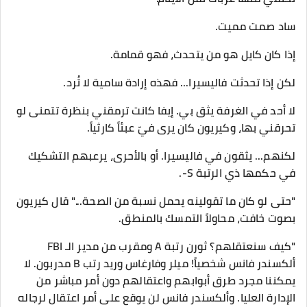
​ساد صمت مميت.
​إذا كان كايل هو من يتحدث، فهو قمامة.
لكن إذا تحدثت فاليسيرا... فهذه إرادة سامية لا تُرد.
​لا أحد في الغرفة يثق بي. إيفا كانت ترمقني بنظرة تتمنى لو
تحرقني بها، وكيريون كان يرى فيّ عبئاً كارثياً.
لكنهم... يثقون في فاليسيرا. أو بالأحرى، يرعبهم التشكيك
في حكمها ذي الرتبة S-.
​"حتى لو كان ما تقولينه يحمل نسبة من الصحة..." قال كيريون
بصوت خافت، محاولاً التمسك بالمنطق.
"كيف سنعتقلهم؟ ثورن رتبة A ومقرب من مدير الـ FBI
ألكسندر فانس شخصياً! ميلر وفارغاس وريد رتب B مدربون. لا
يمكننا مجرد طرق أبوابهم واعتقالهم دون أمر مباشر من
الإدارة العليا. وألكسندر فانس لن يوقع على أمر اعتقال لرجاله