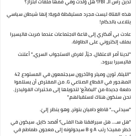
تدين رأس الـ FBI؟ هل وُلدت وفي فمها ملفات ابتزاز؟
هذه الفتاة ليست مجرد مستيقظة قوية؛ إنها شيطان سياسي
يتلاعب بالحكام!
​عادت بي أفكاري إلى قاعة الاجتماعات عندما ضربت فاليسيرا
بملف إلكتروني على الطاولة.
​"لدينا أمر الاعتقال. حيّاً، لغرض الاستجواب السري،" أعلنت
فاليسيرا ببرود.
"الليلة، ثورن وميلر والآخرون سيجتمعون في المستودع 42
المهجور في القطاع الصناعي G. من المفترض أن يستلموا
دفعة جديدة من 'البضائع' لتحويلها إلى مختبرات الفوليدرز.
نحن سنكون هناك لاستقبالهم."
​"سيدتي..." قاطع داميان بتوتر، وهو ينظر إليّ.
"هل سـ... هل سيرافقنا هذا الفتى؟ أقصد كايل. سيكون في
خطر مميت! رتب A و B سيحولونه إلى معجون طماطم في