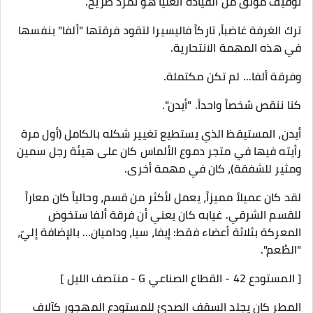
توقيف موثق من القيادة العليا هو تمرد صريح.
ترك الغرفة غاضباً، تاركاً فاليسيرا لتقود فرقتها "ألفا" بنفسها
في هذه المهمة الانتحارية.
​وفرقة ألفا... لم تكن مكتملة.
​كنا ننقص شخصاً واحداً. "أيدن".
أيدن، المستيقظ الذي يستطيع تغيير شكله بالكامل (أول مرة
رأيته فيها في متجر دموع الألماس كان على هيئة رجل سمين
ومثير للشفقة)، كان في مهمة أخرى.
لقد كان عميلاً مميزاً، يعمل لأكثر من قسم، وحالياً كان معاراً
للقسم الشرقي. غيابه كان يعني أن فرقة ألفا ستخوض
المعركة بثلاثة أعضاء فقط: إيفا، سيا، وداميان... بالإضافة إليّ،
"الطُعم".
​[ المستودع 42 - القطاع الصناعي G - منتصف الليل ]
​المطر كان يجلد السقف الصدئ للمستودع المهجور كآلاف