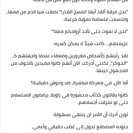
​"نحن فرقة ألفا، أيها المسخ القذر!" بصقت سيا الدم من فمها،
وابتسمت ابتسامة دموية مرعبة.
"نحن لا نموت حتى نأخذ أرواحكم معنا!"
​عزيمتهم... كانت شيئاً لا يمكن كسره.
لقد رأيتهم كأشخاص مغرورين وضعفاء عندما واجهتهم كـ
"الجوكر"، لكنني أدركت الآن أنهم كانوا مقيدين بالخوف من
المجهول حينها.
أما الآن، في معركة مباشرة، ضد وحوش حقيقية؟
كانوا يقاتلون كذئاب محشورة في زاوية، يرفضون الاستسلام
حتى لو تمزقت أجسادهم.
​ثورن أدرك أن الأمر لن ينتهي بسهولة.
جنونه المصطنع تحول إلى غضب حقيقي وأعمى.