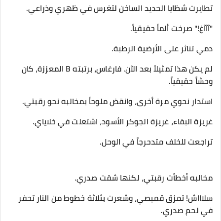
تطايرت شظايا الحديد الساخن لتغرس في ظهري وذراعي.
​"آآآغ!" صرخت ألماً حقيقياً.
دمي تناثر على الأرضية الرطبة.
​لم يكن هذا تمثيلاً بعد الآن. فارغاس، برتبته B المعززة، كان
وحشاً حقيقياً.
استدار نحوي مرة أخرى، وانقض ملوحاً بمخالبه نحو رقبتي.
​غريزة البقاء، غريزة الجوكر الأسود، اشتعلت في خلاياي.
​تراجعت للخلف متدحرجاً في الوحل.
مخالبه أخطأت رقبتي، لكنها شقت صدري.
سلاااش! تمزق قميصي، وشعرت بثلاثة خطوط من النار تحفر
في لحم صدري.