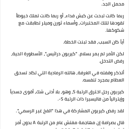
محمل الجد.
ربما كانت تبحث عن كبش فداء، أو ربما كانت تملك خيوطاً
تقودها لتلك المختبرات، وأسماء ثورن وميلر تطابقت مع
شكوكها.
أياً كان السبب، فقد تبنت الخطة.
​لكن الأمر لم يمر بسلام. "كيريون دراثيس"، الأسطورة الحية،
رفض التدخل.
​أتذكر وقفته في الغرفة، هالته الرمادية التي تكاد تسحق
العظام بمجرد تنفسه.
كيريون رجل اخترق الرتبة S، وهو، بلا أدنى شك، أقوى جسدياً
وإيترالياً من فاليسيرا ذات الرتبة S-.
لقد رفض كيريون المشاركة في هذا "الفخ غير الرسمي".
قال بصرامة إن مهاجمة مفتش عام من الرتبة A بدون أمر