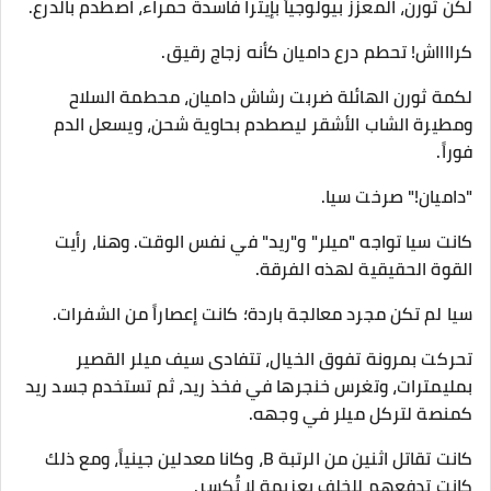
​لكن ثورن، المعزز بيولوجياً بإيترا فاسدة حمراء، اصطدم بالدرع.
كرااااش! تحطم درع داميان كأنه زجاج رقيق.
لكمة ثورن الهائلة ضربت رشاش داميان، محطمة السلاح
ومطيرة الشاب الأشقر ليصطدم بحاوية شحن، ويسعل الدم
فوراً.
​"داميان!" صرخت سيا.
​كانت سيا تواجه "ميلر" و"ريد" في نفس الوقت. وهنا، رأيت
القوة الحقيقية لهذه الفرقة.
سيا لم تكن مجرد معالجة باردة؛ كانت إعصاراً من الشفرات.
تحركت بمرونة تفوق الخيال، تتفادى سيف ميلر القصير
بمليمترات، وتغرس خنجرها في فخذ ريد، ثم تستخدم جسد ريد
كمنصة لتركل ميلر في وجهه.
كانت تقاتل اثنين من الرتبة B، وكانا معدلين جينياً، ومع ذلك
كانت تدفعهم للخلف بعزيمة لا تُكسر.