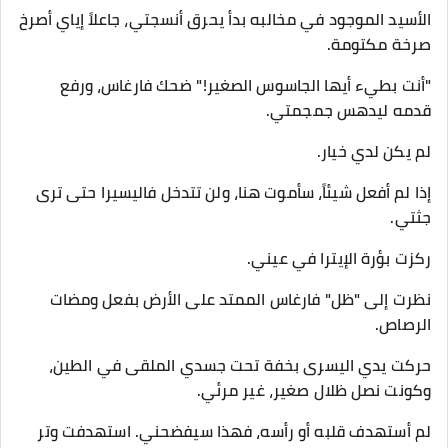
الأسيد الموجود في مخالبه بدأ يحرق أنسجتي، جاعلاً إياي أصرخ
صرخة مكتومة.
​"أنت بطيء أيها الجاسوس الصغير!" ضحك فارغاس، ورفع
قدمه ليدهس جمجمتي.
​لم يكن لدي خيار.
إذا لم أفعل شيئاً، سأموت هنا، ولن تتدخل فاليسيرا حتى ترى
جثتي.
​ركزت بؤرة الإيترا في عيني.
نظرت إلى "ظل" فارغاس الممتد على الأرض بفعل ومضات
الرصاص.
​حركت يدي اليسرى بخفة تحت جسدي الملقى في الطين،
وكونت نصل ظلال صغير، غير مرئي.
لم أستهدف قلبه أو رأسه، فهذا سيفضحني. استهدفت وتر