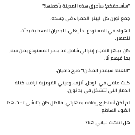
​"سأسحقكم! سأحرق هذه المدينة بأكملها!"
​جمع ثورن كل الإيترا الحمراء في جسده.
الهواء في المستودع بدأ يغلي. الجدران المعدنية بدأت
تنصهر.
كان يجهز لانفجار إيترالي شامل قد يدمر المستودع بمن فيه،
بما فيهم أنا.
​"اللعنة! سيفجر المكان!" صرخ داميان.
​كنت ملقى في الوحل، أنزف، وعيني القرمزية تراقب كتلة
الدمار التي تتشكل في يد ثورن.
لم أكن أستطيع إيقافه بمهارتي، فالظل كان يتلاشى تحت هذا
الضوء الساطع.
​هل انتهت حياتي هنا؟