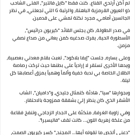
لم أكن أرتدي القناع. كنت فقط "كايل فالتير"، الفتى الشاحب
ذو العيون القرمزية الباهتة، والرتبة G التي تجعلني، في نظر
الجالسين أمامي، مجرد نكتة تمشي على قدمين.
​في صدر الطاولة، كان يجلس القائد "كيريون دراثيس"،
الأسطورة الحية، يفرك صدغيه كمن يعاني من صداع نصفي
مزمن.
وعلى يساره، جلست "إيفا بلاكود"، تعبث بقلم معدني بعصبية،
ويدها الأخرى تستقر لا إرادياً على بطنها حيث تركت رصاصة
الظلال الخاصة بي ندبة خفية وألماً وهمياً يمزق أعصابها كل
ليلة.
وبجوارها "سيا"، هادئة كتمثال جليدي، و"داميان"، الشاب
الأشقر الذي كان ينظر إليّ بشفقة ممزوجة بالاحتقار.
​وفي زاوية الغرفة، متكئة على الجدار الزجاجي وتنفخ فقاعة
من علكة زهرية اللون... كانت تقف "فاليسيرا".
​"دعني ألخص ما تقوله أيها... المجند،" كسر كيريون الصمت،