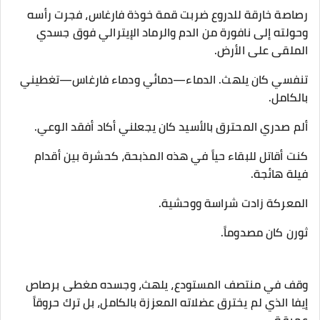
​رصاصة خارقة للدروع ضربت قمة خوذة فارغاس، فجرت رأسه
وحولته إلى نافورة من الدم والرماد الإيترالي فوق جسدي
الملقى على الأرض.
​تنفسي كان يلهث. الدماء—دمائي ودماء فارغاس—تغطيني
بالكامل.
ألم صدري المحترق بالأسيد كان يجعلني أكاد أفقد الوعي.
كنت أقاتل للبقاء حياً في هذه المذبحة، كحشرة بين أقدام
فيلة هائجة.
​المعركة زادت شراسة ووحشية.
​ثورن كان مصدوماً.
وقف في منتصف المستودع، يلهث، وجسده مغطى برصاص
إيفا الذي لم يخترق عضلاته المعززة بالكامل، بل ترك حروقاً