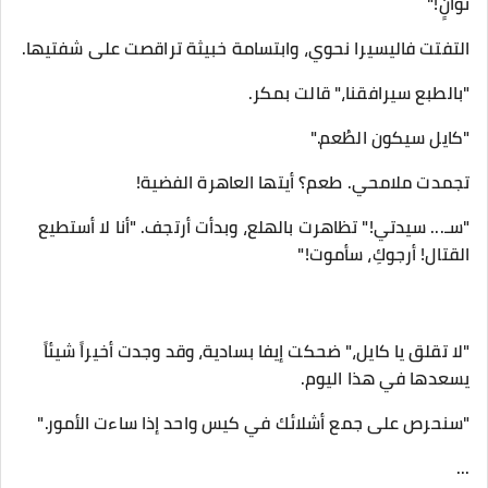
ثوانٍ!"
​التفتت فاليسيرا نحوي، وابتسامة خبيثة تراقصت على شفتيها.
​"بالطبع سيرافقنا،" قالت بمكر.
"كايل سيكون الطُعم."
​تجمدت ملامحي. طعم؟ أيتها العاهرة الفضية!
​"سـ... سيدتي!" تظاهرت بالهلع، وبدأت أرتجف. "أنا لا أستطيع
القتال! أرجوكِ، سأموت!"
​"لا تقلق يا كايل،" ضحكت إيفا بسادية، وقد وجدت أخيراً شيئاً
يسعدها في هذا اليوم.
"سنحرص على جمع أشلائك في كيس واحد إذا ساءت الأمور."
...