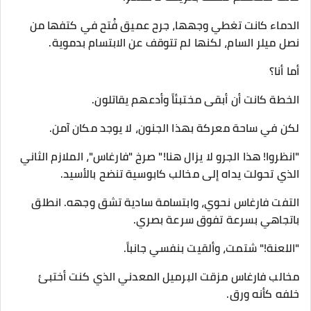
الدماء كانت تغطي وجهها، جرح عميق فُتح في كتفها من
نصل ميلر السام، لكنها لم تتوقف عن الابتسام بدموية.
​أما أنا؟
​الخطة كانت أن أبقى مختبئاً وأدعهم يقاتلون.
لكن في ساحة معركة بهذا الجنون، لا يوجد مكان آمن.
​"انظروا! هذا الجرو لا يزال هنا!" صرخ "فارغاس"، الملازم الثاني
الذي تحولت يداه إلى مخالب كابوسية تنضح بالأسيد.
​التفت فارغاس نحوي، وابتسامة سادية تشق وجهه. انطلق
باتجاهي بسرعة تفوق سرعة بصري.
​"اللعنة!" شتمت، وألقيت بنفسي جانباً.
​مخالب فارغاس مزقت البرميل المعدني الذي كنت أختبئ
خلفه كأنه ورق.