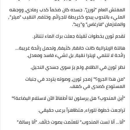
​المفتش العام "ثورن". جسده كان ضخماً كدب رمادي، ووجهه
المليء بالندوب يبدو كخريطة للجرائم. وخلفه، النقيب "ميلر"،
والملازمان "فارغاس" و"ريد".
​تقدم ثورن بخطوات ثقيلة جعلت برك الماء تتناثر.
هالتة الإيترالية كانت خانقة، كثيفة، وتحمل رائحة غريبة...
رائحة لا تنتمي لإيترا نقية، بل لشيء فاسد ومعدل.
​نظر ثورن في الظلام، ولم يرَ سوى جسدي النحيل.
​"من هذا الجرو؟" زمجر ثورن، وصوته يتردد في جنبات
المستودع كصدى في كهف.
"أين المندوب؟ هل يرسلون لنا أطفالاً الآن لاستلام البضاعة؟"
​تراجعت خطوة للوراء، متظاهراً برعب حقيقي.
​"أنا... أنا لست المندوب." تلعثمت بصوت خائف. "أنا رسالة."