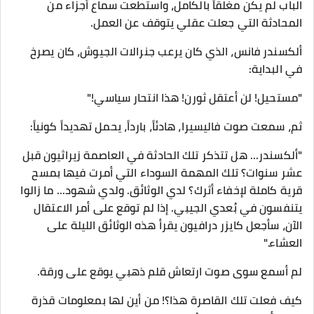
الباب لم يكن مغلقاً بالكامل، واستطعت سماع أجزاء من
المحادثة التي جعلت عقلي يتوقف عن العمل.
​ألكسندر فانس، الذي كان يرعب جنرالات الجيوش، كان يصرخ
في البداية:
"مستحيل! لن أعتقل ثورن! هذا انتحار سياسي!"
​ثم، سمعت صوت فاليسيرا، هادئاً، بارداً، يحمل تهديداً كونياً:
"ألكسندر... هل تتذكر تلك الحادثة في العاصمة زيراثيون قبل
عشر سنوات؟ تلك المهمة السوداء التي أمرت فيها بمسح
قرية كاملة لإخفاء أثرك؟ لدي الوثائق. ولدي شهود... ما زالوا
يتنفسون في بُعدي الجيبي. إذا لم توقع على أمر الاعتقال
الآن، سأجعل كايزر درافيون يقرأ هذه الوثائق الليلة على
العشاء."
​لم أسمع سوى صوت ارتعاش قلم ذهبي يوقع على ورقة.
​كيف فعلت تلك القاصرة هذا؟! من أين لها بمعلومات قذرة