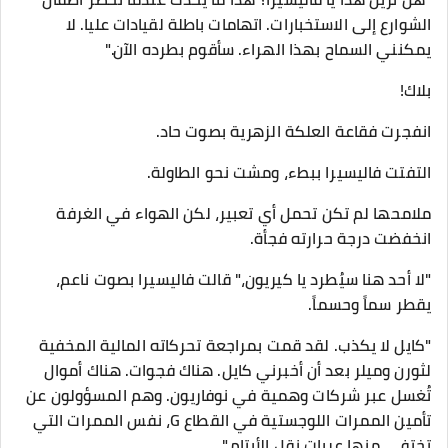
الشوارع إلى الاستخبارات. اتهامات باطلة لقيادات عليا. لا
يمكنني السماح بهذا الهراء. سأقوم بطرده الآن."
​بلاك!
​انفجرت فقاعة العلكة الزهرية بصوت حاد.
​التفتت فاليسيرا ببطء، ومشت نحو الطاولة.
ملامحها لم تكن تحمل أي تعبير، لكن الهواء في الغرفة
انخفضت درجة حرارته فجأة.
​"لا أحد هنا سيُطرد يا كيريون،" قالت فاليسيرا بصوت ناعم،
يقطر سماً وحسماً.
"كايل لا يكذب. لقد قمت بمراجعة تحركاته المالية المخفية
لثورن وميلر بعد أن أخبرني كايل. هناك فجوات. هناك أموال
تُغسل عبر شركات وهمية في نوفاريون. وهم المسؤولون عن
تأمين الممرات اللوجستية في القطاع G، نفس الممرات التي
تختفي منها عربات نقل الأيتام."