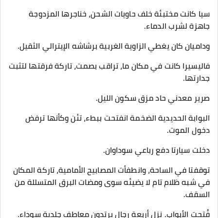
سيا كانت مختبئة خلف حاويات الشحن، خناجرها المزدوجة
جاهزة لشرب الدماء.
وداميان كان يغطي الزاوية الغربية برشاشه الإيترالي الثقيل.
فاليسيرا كانت في مكان ما، تراقب بصمت، تاركة فرقتها لتثبت
جدارتها.
​صرير معدني حاد مزق سكون الليل.
​البوابة الحديدية الضخمة انفتحت ببطء، تئن وكأنها ترفض
دخول الموت.
دخلت سيارتا دفع رباعي سوداوان.
توقفتا في الساحة، وانطفأت المصابيح الأمامية، تاركة المكان
في شبه ظلام تام لا يضيئه سوى ومضات البرق المتسللة من
السقف.
​فُتحت الأبواب. نزل أربعة رجال يرتدون معاطف جلدية سوداء.