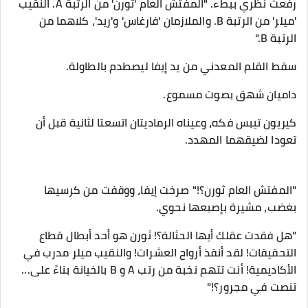
​رفعت نظري ببطء. "المفتش العام 'ثورن' من الرتبة A. النقيب
'ميلر' من الرتبة B. والملازمان 'فارغاس' و'ريد'، كلاهما من
الرتبة B."
​سقط القلم المعدني من يد إيفا ليصطدم بالطاولة.
داميان شهق بصوت مسموع.
كيريون تيبس فكه، وعيناه الرماديتان اتسعتا لثانية قبل أن
تعودا لضيقهما المهدد.
​"المفتش العام ثورن؟!" صرخت إيفا، ووقفت من كرسيها
بغضب، مشيرة بإصبعها نحوي.
"هل فقدت عقلك أيها الحثالة؟! ثورن هو أحد أبطال قطاع
التحقيقات! لقد أنقذ أرواح العشرات! والنقيب ميلر مدرب في
الأكاديمية! أنت تتهم نخبة من رتب A و B بالخيانة بناءً على...
تنصت في مجرور؟!"