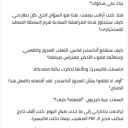
بناءً على شكوك!"
​هنا، كنت أراقب بصمت. هذا هو السؤال الذي كان يطاردني.
كيف ستتجاوز هذه المراهقة السادية هرم السلطة المعقد
للاستخبارات؟
كيف ستقنع ألكسندر فانس، الثعلب العجوز والقاسي،
بإعطائها الضوء الأخضر لافتراس ضباطه؟
​ابتسمت فاليسيرا، وكأنها تذكرت نكتة مضحكة.
"أوه، لا تقلقوا بشأن العجوز ألكسندر. لقد أقنعته بالفعل هذا
الصباح."
​اتسعت عينا كيريون. "أقنعته؟ كيف؟"
​تراجعت بذاكرتي إلى ما حدث صباح اليوم. كنت أقف خارج
مكتب مدير الـ FBI المهيب، بينما دخلت فاليسيرا.