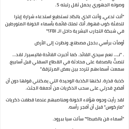
وصوته الجهوري يحمل ثقل رتبته S.
"أنت تدعي، وأنت الذي بالكاد تستطيع استدعاء شرارة إيترا
لتدفئة كوب قهوة، أنك تملك قائمة بأسماء الخونة المتورطين
في شبكة التجارب البشرية داخل الـ FBI؟"
​أومأت برأسي بخجل مصطنع، ونظرت إلى الأرض
. "نـ... نعم سيدي القائد. كما أخبرت القائدة فاليسيرا، لقد...
تنصتُّ بالصدفة على محادثة في القطاع السفلي قبل أسابيع.
سمعت أسماءهم تتردد بين بعض المرتزقة."
​كذبة قذرة. لكنها الكذبة الوحيدة التي يمكنني قولها دون أن
أفضح قدرتي على سحب الذكريات من أدمغة الجثث.
لقد رأيت وجوه هؤلاء الخونة ومناصبهم عندما قطفت ذكريات
"ماركوس" قبل أن أفجر رأسه.
​"أسماء مَن بالضبط؟" سألت سيا ببرود.