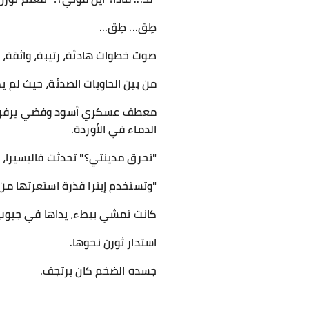
​طِق... طِق...
​صوت خطوات هادئة، رتيبة، واثقة،
​من بين الحاويات الصدئة، حيث لم ي
معطف عسكري أسود وفضي يرفرف ب
الدماء في الأوردة.
​"تحرق مدينتي؟" تحدثت فاليسيرا،
"وتستخدم إيترا قذرة استعرتها من
​كانت تمشي ببطء، يداها في جيوب 
​استدار ثورن نحوها.
جسده الضخم كان يرتجف.