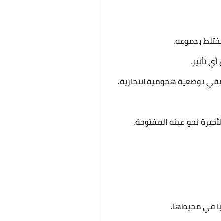
تختلط بدموعه.
ي تأثير.
قي بوضعية هجومية انتحارية.
أخيرة نحو عينه المفتوحة.
يا في محيطها.