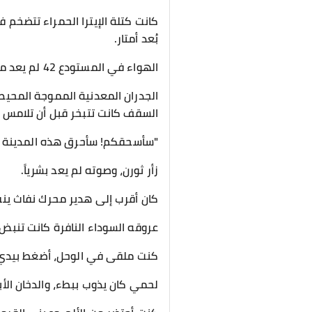
​كانت كتلة الإيترا الحمراء تتضخ
بُعد أمتار.
الهواء في المستودع 42 لم يعد مجرد غاز نتنسه؛ لقد تحول إلى بلازما مشتعلة، سائل لزج يغلي داخل رئتي.
الجدران المعدنية المموجة المحيط
السقف كانت تتبخر قبل أن تلامس الأ
​"سأسحقكم! سأحرق هذه المدينة بأ
زأر ثورن، وصوته لم يعد بشرياً.
كان أقرب إلى هدير محرك نفاث ينف
عروقه السوداء النافرة كانت تنبض ب
​كنت ملقى في الوحل، أضغط بيدي
لحمي كان يذوب ببطء، والدخان الأب