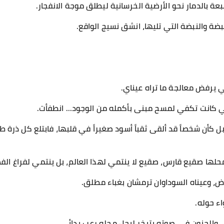
عة بالدمار نحو الأرضية الخرسانية ليطلق موجة الانفجار.
بضة والنبضة التي تليها، انشق نسيج الواقع.
 يرفض معالجة ما تراه عيناي.
لتي كانت تكفي لمسح مبنى بأكمله من الوجود... انطفأت.
بل كأن شخصاً قد ألقى ثقباً أسود صغيراً في قلبها، فابتلع كل ذر
ل محلها صقيع قارس، صقيع لا ينتمي لهذا العالم، بل ينتمي لفراغ ال
ض، وعيناه السوداوان ترمشان بغباء مطلق.
اء حوله.
ورن، والجنون في صوته يتبخر ليحل محله رعب بدائي.