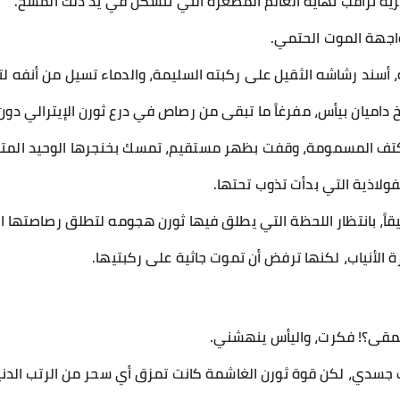
زية تراقب نهاية العالم المصغرة التي تتشكل في يد ذلك المسخ.
اجهة الموت الحتمي.
ة، أسند رشاشه الثقيل على ركبته السليمة، والدماء تسيل من أنفه ل
 داميان بيأس، مفرغاً ما تبقى من رصاص في درع ثورن الإيترالي دون أ
كتف المسمومة، وقفت بظهر مستقيم، تمسك بخنجرها الوحيد المتب
لفولاذية التي بدأت تذوب تحتها.
قاً، بانتظار اللحظة التي يطلق فيها ثورن هجومه لتطلق رصاصتها ال
 الأنياب، لكنها ترفض أن تموت جاثية على ركبتيها.
لحمقى؟! فكرت، واليأس ينهشني.
يف جسدي، لكن قوة ثورن الغاشمة كانت تمزق أي سحر من الرتب الدن