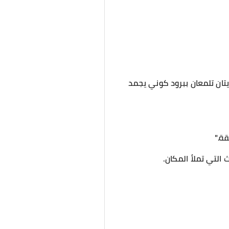
ن تلمعان ببرود كوني يجمد
ة."
التي تملأ المكان.