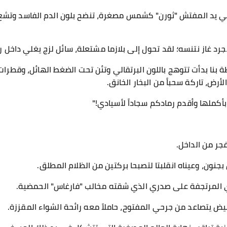
م في يد المفتش "ثورن" كشمس مصغرة، تنضح بلون الدم الفاسد وتش
ة بنا بدأت تتوهج باللون البرتقالي وتئن تحت الضغط الهائل، وقطرا
رض، تاركة سحباً من البخار الخانق.
كملها وأقدم رمادكم سجاداً لأسيادي!"
جر من الداخل.
جنون، وعيناه انقلبتا لتصبحا بركتين من الظلام المطلق.
 المرتجفة على صدري الذي شقته مخالب "فارغاس" الحمضية.
يض يتصاعد من جرحي المفتوح، حاملاً معه رائحة الشواء المقززة.