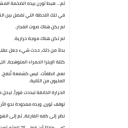
​ثم... هبط ثورن بيده الضخمة المشب
​في تلك اللحظة التي تفصل بين الن
​لم يكن هناك صوت انفجار.
لم تكن هناك موجة حرارية.
​بدلاً من ذلك، حدث شيء جعل عقلي
كتلة الإيترا الحمراء المتوهجة، ا
​نعم، انطفأت. ليس كشمعة تُنفخ، 
المليون من الثانية.
الحرارة الخانقة تبددت فوراً، ليح
​توقف ثورن، ويده ممدودة نحو الأر
نظر إلى كفه الفارغة، ثم إلى الهو
​"مـ... ماذا؟ أين قوتي؟!" تلعثم ث