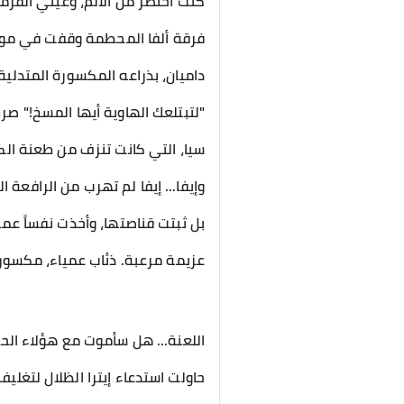
كنت أحتضر من الألم، وعيني القرم
​فرقة ألفا المحطمة وقفت في مو
​داميان، بذراعه المكسورة المتدلي
"لتبتلعك الهاوية أيها المسخ!" صرخ
سيا، التي كانت تنزف من طعنة ال
وإيفا... إيفا لم تهرب من الرافعة ا
بل ثبتت قناصتها، وأخذت نفساً عمي
​عزيمة مرعبة. ذئاب عمياء، مكسورة
​اللعنة... هل سأموت مع هؤلاء ا
حاولت استدعاء إيترا الظلال لتغل