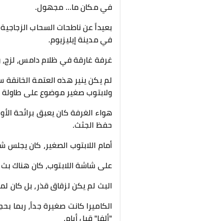
​في مكان ما... مجهول.
​بعيداً عن ناطحات السحاب الزجاجي
في مدينة إيليزيوم.
​غرفة غارقة في ظلام دامس، لزج، و
لم يكن ينير هذه العتمة الخانق
ولابتوب صغير موضوع على طاولة م
هواء الغرفة كان يعبق برائحة الأو
حفظ الجثث.
​أمام اللابتوب الصغير، كان يجلس
​على شاشة اللابتوب، كان هناك بث 
البث لم يكن لزقاق قذر، بل كان لمط
الكاميرا كانت صغيرة جداً، ربما 
"ألفا" قبل أيام.