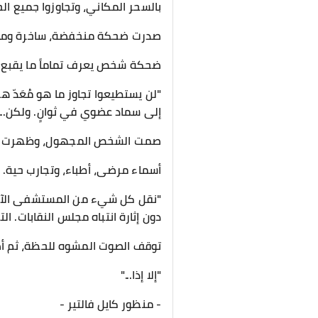
بالسحر المكاني، وتجاوزوا جميع الح
​صدرت ضحكة منخفضة، ساخرة ومر
ضحكة شخص يعرف تماماً ما يقبع في
​"لن يستطيعوا تجاوز ما هو مُعَدّ ه
إلى سماد عضوي في ثوانٍ. ولكن...
​صمت الشخص المجهول، وظهرت على 
أسماء مرضى، أطباء، وتجارب حية.
​"نقل كل شيء من المستشفى الآن أ
دون إثارة انتباه مجلس النقابات.
​توقف الصوت المشوه للحظة، ثم أضا
"إلا إذا..."
- ​منظور كايل فالتير -