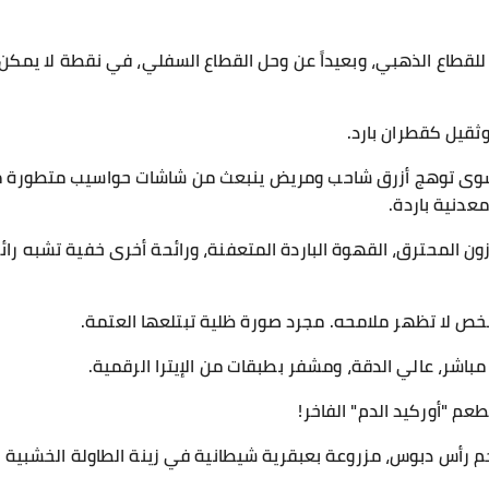
ة للقطاع الذهبي، وبعيداً عن وحل القطاع السفلي، في نقطة لا يمك
ثقيل كقطران بارد.
ة سوى توهج أزرق شاحب ومريض ينبعث من شاشات حواسيب متطورة 
عدنية باردة.
زون المحترق، القهوة الباردة المتعفنة، ورائحة أخرى خفية تشبه ر
 شخص لا تظهر ملامحه. مجرد صورة ظلية تبتلعها العتمة.
مباشر، عالي الدقة، ومشفر بطبقات من الإيترا الرقمية.
عم "أوركيد الدم" الفاخر!
بحجم رأس دبوس، مزروعة بعبقرية شيطانية في زينة الطاولة الخشبية