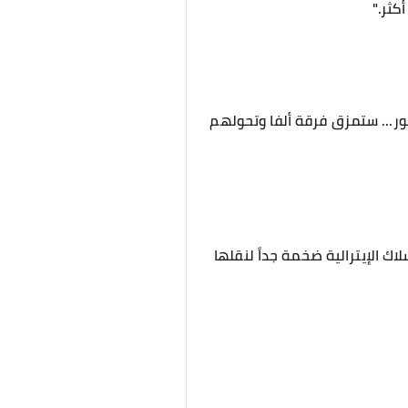
كثر."
النور... ستمزق فرقة ألفا وتحولهم
 الإيترالية ضخمة جداً لنقلها