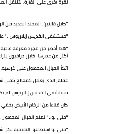
نقرة أخرى على الفأرة، لتنتقل الصو
"كايل فالتير". المجند الجديد من الرتب
​"مستشفى القديس إيلاريوس..." عا
"هذا أخطر من مجرد معرفة عادية. ه
أكثر من عمرها. كايزر درافيون يترك
​اتكأ الخيال المجهول على كرسيه،
عقله، الذي يعمل كمعالج كمي شيطا
​مستشفى القديس إيلاريوس لم يكن
كان قناعاً من الرخام الأبيض يخفي 
​"حتى لو..." تمتم الخيال المجهول.
"حتى لو استطاعوا التضحية بكل ش