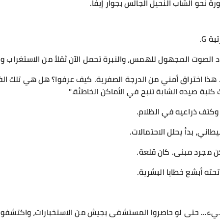
رة نحو الشاب النحيل الجالس بجوار إيفا.
ة G.
د الصوت المجهول للهمس، والنبرة تحمل الآن ثقلاً من الاستغراب و
ذا اختراق أمني من الدرجة الصفرية. كيف عرفوا؟ هل هي تلك الفتاة؟
 كلبة صيده الشابة تنبح في الأماكن الخاطئة."
 وكتف ذراعيه في الظلام.
ني، بدأ يحلل الاحتمالات.
 مجرد مبنى. كان قلعة.
تحته أبشع خطايا البشرية.
يء... حتى لو حاصروا المستشفى بجيش من الاستخبارات، واكتشفوا