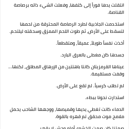
​انتقلت يدها فوراً إلى كتفها، وفعلت الشيء ذاته برصاصة
القناصة.
استخدمت الجاذبية لطرد الرصاصة المحترقة من لحمها
لتسقط على الأرض، ثم طوت اللحم الممزق وسحقته ليلتحم.
​أخذت نفساً طويلاً، عميقاً، ومتقطعاً.
​جسدها كان مغطى بالعرق البارد.
عيناها القرمزيتان كانتا باهتتين من الإرهاق المطلق، لكنها...
وقفت مستقيمة.
​لم تطلب كرسياً. لم تقع على الأرض.
​استدارت نحونا ببطء.
​الدماء كانت تغطي يديها وقميصها، ووجهها الشاحب يحمل
ملامح موت محقق تم قهره بالقوة.
​صمتنا كان صمت الخشوع أمام وحش لا يقهر.