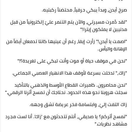
صرخ أيدن، وبدأ يبكي حرفياً، محتضناً ركبتيه.
"لقد دُمرت مسيرتي، والآن يتم التنمر عليّ إلكترونياً من قبل
مدنيين لا يملكون إيترا!"
​"اصمت يا أيدن!" زأرت إيفا، رغم أن عينيها كانتا تدمعان أيضاً من
الإهانة واليأس.
"نحن في موقف حياة أو موت وأنت تبكي على تغريدة؟!"
​"زاك،" تدخلت بسرعة لأوقف هذا الانهيار العصبي الجماعي.
"نحن محاصرون. كاميرات القطاع الأوسط والذهبي بالتأكيد
سجلت هروبنا نحو هذه الحدود. نحتاجك أن تمسح أثرنا الرقمي."
​زاك التفت إليّ، وابتسامة فخر عريضة تشق وجهه.
"تمسح أثركم؟ يا صديقي، أنتم تتحدثون مع 'زاك'. أنا لست مجرد
مشاهد نظريات."