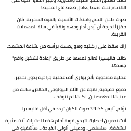
كانت تسحق الخلايا الميتة والكاوية، وتجبر الخلايا الحية على
الالتحام تحت ضغط يعادل ضغط قاع المحيط!
​صوت طحن اللحم، واحتكاك الأنسجة بالقوة السحرية، كان
مقززاً لدرجة أن أيدن أدار وجهه وتقيأ في سلة المهملات
القريبة.
زاك سقط على ركبتيه وهو يمسك برأسه من بشاعة المشهد.
​كانت فاليسيرا تعالج نفسها عن طريق "إعادة تشكيل واقع"
جسدها.
عملية مصحوبة بألم يوازي ألف عملية جراحية بدون تخدير.
​دموع حقيقية، ناتجة عن الألم البيولوجي الخالص، سالت من
عينيها المغمضتين، لكنها لم تتوقف.
​تؤلم، أليس كذلك؟ صوت الكيان تردد في أقل فاليسيرا .
أنتِ تدمرين أعصابكِ لتبدي قوية أمام هذه الحشرات. أنتِ مثيرة
للشفقة. استسلمي، ودعيني أتولى القيادة... سأشفيكِ في