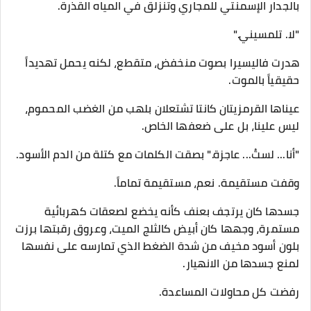
بالجدار الإسمنتي للمجاري وتنزلق في المياه القذرة.
​"لا. تلمسيني."
​هدرت فاليسيرا بصوت منخفض، متقطع، لكنه يحمل تهديداً
حقيقياً بالموت.
عيناها القرمزيتان كانتا تشتعلان بلهب من الغضب المحموم،
ليس علينا، بل على ضعفها الخاص.
​"أنا... لستُ... عاجزة." بصقت الكلمات مع كتلة من الدم الأسود.
​وقفت مستقيمة. نعم، مستقيمة تماماً.
جسدها كان يرتجف بعنف كأنه يخضع لصعقات كهربائية
مستمرة، وجهها كان أبيض كالثلج الميت، وعروق رقبتها برزت
بلون أسود مخيف من شدة الضغط الذي تمارسه على نفسها
لمنع جسدها من الانهيار.
​رفضت كل محاولات المساعدة.