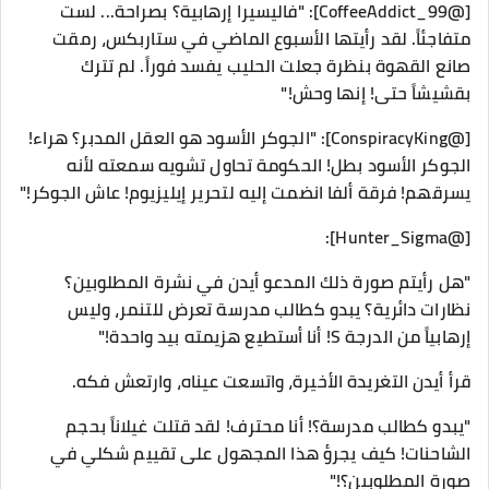
​[@CoffeeAddict_99]: "فاليسيرا إرهابية؟ بصراحة... لست
متفاجئاً. لقد رأيتها الأسبوع الماضي في ستاربكس، رمقت
صانع القهوة بنظرة جعلت الحليب يفسد فوراً. لم تترك
بقشيشاً حتى! إنها وحش!"
​[@ConspiracyKing]: "الجوكر الأسود هو العقل المدبر؟ هراء!
الجوكر الأسود بطل! الحكومة تحاول تشويه سمعته لأنه
يسرقهم! فرقة ألفا انضمت إليه لتحرير إيليزيوم! عاش الجوكر!"
​[@Hunter_Sigma]:
"هل رأيتم صورة ذلك المدعو أيدن في نشرة المطلوبين؟
نظارات دائرية؟ يبدو كطالب مدرسة تعرض للتنمر، وليس
إرهابياً من الدرجة S! أنا أستطيع هزيمته بيد واحدة!"
​قرأ أيدن التغريدة الأخيرة، واتسعت عيناه، وارتعش فكه.
​"يبدو كطالب مدرسة؟! أنا محترف! لقد قتلت غيلاناً بحجم
الشاحنات! كيف يجرؤ هذا المجهول على تقييم شكلي في
صورة المطلوبين؟!"