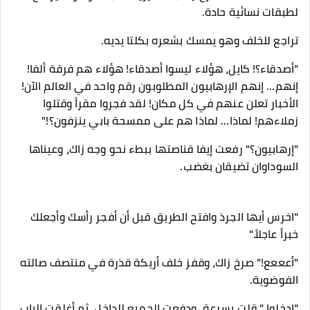
لطبقات نسائية حادة.
تراجع للخلف وهو يمسك بشعره بكلتا يديه.
"أصدقاء؟! كايل، هؤلاء ليسوا أصدقاء! هؤلاء هم فرقة ألفا!
إنهم... إنهم الإرهابيون المطلوبون رقم واحد في العالم الآن!
الأخبار تعلن عنهم في كل مكان! لقد فجروا مقراً وقتلوا
زملاءهم! لماذا... لماذا هم على ممسحة بابي ينزفون؟!"
​"إرهابيون؟" رفعت إيفا قناصتها ببطء نحو وجه زاك، وعيناها
السوداوان تضيقان بغضب.
"اخرس أيها الجرذ وافتح الطريق قبل أن أفجر رأسك وأجعلك
خبراً عاجلاً."
​"أعععع!" صرخ زاك، وقفز خلف أريكة قذرة في منتصف صالته
الفوضوية.
​"ادخلوا،" قلت بسرعة، ودفعت الجميع للداخل، ثم أغلقت الباب