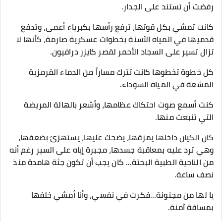
رفضت أن تستند على الجدار.
كانت تمشي بكل قوتها، ترفع رأسها بكبرياء أعمى، وتدفع
قدميها في المياه الآسنة بخطوات عسكرية صارمة، كأنها لا
تزال تسير على السجاد الأحمر لقصر كايزر درافيون.
​كل خطوة تخطوها كانت تترك مساراً من الدماء القرمزية
المشعة في المياه السوداء.
كنت أسمع صوت احتكاك عظامها، وأشعر بالهالة المريضة
التي تنبعث منها.
كان الكيان داخلها يمزقها، يضحك عليها، يستهزئ بضعفها،
وهي ترد عليه بمعاقبة جسدها، مجبرة إياه على السير رغم أنه
من الناحية الطبية البحتة... كان يجب أن تكون جثة هامدة منذ
نصف ساعة.
​يا لها من مجنونة...فكرت في نفسي، وأنا أمشي خلفها
بمسافة آمنة.