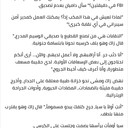
FBI في دقيقتين؟" سأل داميان بعدم تصديق.
"لماذا تعيش في هذا المكب إذاً؟ يمكنك العمل كمدير أمن
سيبراني في أي نقابة كبرى!"
​"النقابات هي من تصنع القطيع يا صديقي الوسيم المدرع،"
قال زاك وهو يلف كرسيه نحونا بابتسامة جنونية.
"أنا ذئب حر. أنا أراقبهم، ولا أعمل لديهم. والآن... أرى أنكم
تحتاجون إلى بعض الإسعافات الأولية. لدي حقيبة مسعف
متطورة، وأنا أعرف كيف أخيط الجروح."
​نهض زاك ومشى نحو خزانة طبية معلقة على الجدار، وأخرج
حقيبة مليئة بالضمادات، المضادات الحيوية، وأدوات الجراحة
الإيترالية.
​"أنتِ أولاً يا سيا، جرح كتفك يبدو مسموماً،" قال زاك وهو يقترب
منها بلطف.
سيا أومأت برأسها بصمت وجلست على الكرسي.