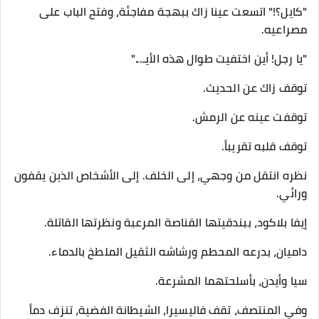
​"كايل؟!" اتسعت عينا زاك ببهجة مفاجئة، وفتح الباب على
مصراعيه.
"يا رجل! أين اختفيت طوال هذه الأيـ..."
​توقف زاك عن الحديث.
توقفت عينه عن الرمش.
توقف قلبه تقريباً.
​نظره انتقل من وجهي، إلى الخلف. إلى الأشخاص الذين يقفون
ورائي.
​إيفا بلاكود، ببندقيتها القناصة المرعبة ونظرتها القاتلة.
داميان، بدرعه المحطم ورشاشه الثقيل الملطخ بالدماء.
سيا وأيدن، بأسلحتهما المشرعة.
وفي المنتصف، تقف فاليسيرا، الشيطانة الفضية، تنزف دماً