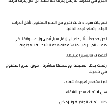
الجرح في خصرها لم يكن ينزف دماً فقط، بل كان ينزف فراغاً.
تموجات سوداء كانت تخرج من اللحم المفتوح، تأكل أطراف
الجلد، وتمنع تجدد الخلايا.
​نحن جميعاً—أنا، داميان، إيفا، سيا، أيدن، وزاك—وقفنا في
صمت تام، نراقب ما ستفعله هذه الشيطانة المجنونة.
​أغمضت فاليسيرا عينيها.
رفعت يدها السليمة، ووضعتها مباشرة... فوق الجرح المفتوح
في خصرها.
​لم تستخدم تعويذة شفاء.
هي لا تملك سحر الشفاء.
كانت تملك الجاذبية والزمكان.