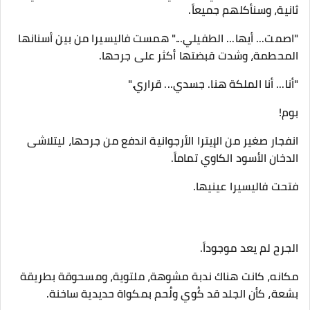
ثانية، وسنأكلهم جميعاً.
​"اصمت... أيها... الطفيلي..." همست فاليسيرا من بين أسنانها
المحطمة، وشدت قبضتها أكثر على جرحها.
"أنا... أنا الملكة هنا. جسدي... قراري."
​بوم!
​انفجار صغير من الإيترا الأرجوانية اندفع من جرحها، ليتلاشى
الدخان الأسود الكاوي تماماً.
​فتحت فاليسيرا عينيها.
​الجرح لم يعد موجوداً.
مكانه، كانت هناك ندبة مشوهة، ملتوية، ومسحوقة بطريقة
بشعة، كأن الجلد قد كُوي ولُحم بمكواة حديدية ساخنة.