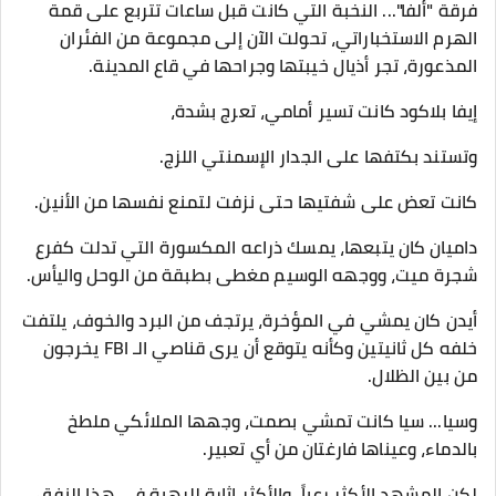
فرقة "ألفا"... النخبة التي كانت قبل ساعات تتربع على قمة
الهرم الاستخباراتي، تحولت الآن إلى مجموعة من الفئران
المذعورة، تجر أذيال خيبتها وجراحها في قاع المدينة.
​إيفا بلاكود كانت تسير أمامي، تعرج بشدة،
وتستند بكتفها على الجدار الإسمنتي اللزج.
كانت تعض على شفتيها حتى نزفت لتمنع نفسها من الأنين.
داميان كان يتبعها، يمسك ذراعه المكسورة التي تدلت كفرع
شجرة ميت، ووجهه الوسيم مغطى بطبقة من الوحل واليأس.
أيدن كان يمشي في المؤخرة، يرتجف من البرد والخوف، يلتفت
خلفه كل ثانيتين وكأنه يتوقع أن يرى قناصي الـ FBI يخرجون
من بين الظلال.
وسيا... سيا كانت تمشي بصمت، وجهها الملائكي ملطخ
بالدماء، وعيناها فارغتان من أي تعبير.
​لكن المشهد الأكثر رعباً، والأكثر إثارة للرهبة في هذا النفق