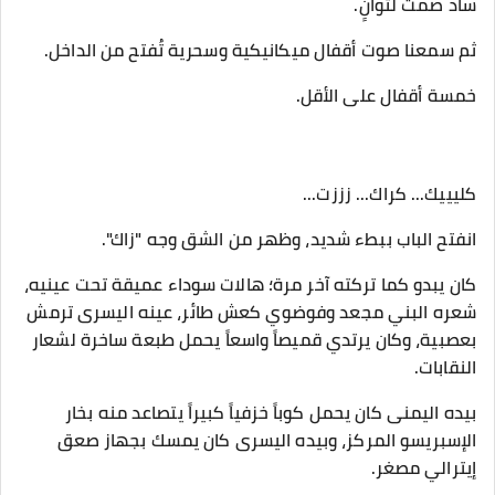
​ساد صمت لثوانٍ.
​ثم سمعنا صوت أقفال ميكانيكية وسحرية تُفتح من الداخل.
خمسة أقفال على الأقل.
​كليييك... كراك... زززت...
​انفتح الباب ببطء شديد، وظهر من الشق وجه "زاك".
​كان يبدو كما تركته آخر مرة؛ هالات سوداء عميقة تحت عينيه،
شعره البني مجعد وفوضوي كعش طائر، عينه اليسرى ترمش
بعصبية، وكان يرتدي قميصاً واسعاً يحمل طبعة ساخرة لشعار
النقابات.
بيده اليمنى كان يحمل كوباً خزفياً كبيراً يتصاعد منه بخار
الإسبريسو المركز، وبيده اليسرى كان يمسك بجهاز صعق
إيترالي مصغر.