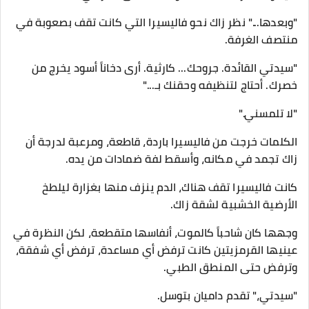
​"وبعدها..." نظر زاك نحو فاليسيرا التي كانت تقف بصعوبة في
منتصف الغرفة.
"سيدتي القائدة. جروحك... كارثية. أرى دخاناً أسود يخرج من
خصرك. أحتاج لتنظيفه وحقنك بـ..."
​"لا تلمسني."
​الكلمات خرجت من فاليسيرا باردة، قاطعة، ومرعبة لدرجة أن
زاك تجمد في مكانه، وأسقط لفة ضمادات من يده.
​كانت فاليسيرا تقف هناك، الدم ينزف منها بغزارة ليلطخ
الأرضية الخشبية لشقة زاك.
وجهها كان شاحباً كالموت، أنفاسها متقطعة، لكن النظرة في
عينيها القرمزيتين كانت ترفض أي مساعدة، ترفض أي شفقة،
وترفض حتى المنطق الطبي.
​"سيدتي،" تقدم داميان بتوسل.