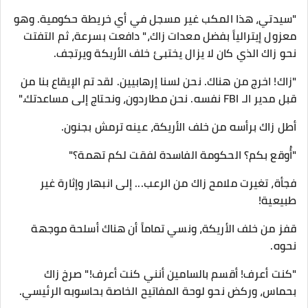
​"سيدتي، هذا المكب غير مسجل في أي خريطة حكومية. وهو
معزول إيترالياً بفضل معدات زاك،" دافعت بسرعة، ثم التفتت
نحو زاك الذي كان لا يزال يختبئ خلف الأريكة ويرتجف.
​"زاك! اخرج من هناك. نحن لسنا إرهابيين. لقد تم الإيقاع بنا من
قبل مدير الـ FBI نفسه. نحن مطاردون، ونحتاج إلى مساعدتك."
​أطل زاك برأسه من خلف الأريكة، عينه ترمش بجنون.
"أُوقع بكم؟ الحكومة الفاسدة لفقت لكم تهمة؟"
​فجأة، تغيرت ملامح زاك من الرعب... إلى انبهار وإثارة غير
طبيعية!
​قفز من خلف الأريكة، ونسي تماماً أن هناك أسلحة موجهة
نحوه.
​"كنت أعرف! أقسم بالسامين أنني كنت أعرف!" صرخ زاك
بحماس، وركض نحو لوحة المفاتيح الخاصة بحاسوبه الرئيسي.