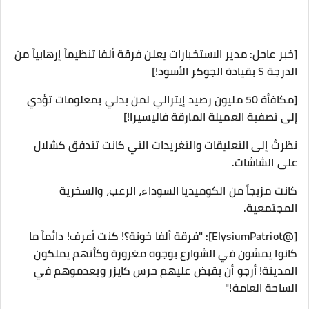
​[خبر عاجل: مدير الاستخبارات يعلن فرقة ألفا تنظيماً إرهابياً من
الدرجة S بقيادة الجوكر الأسود!]
​[مكافأة 50 مليون رصيد إيترالي لمن يدلي بمعلومات تؤدي
إلى تصفية العميلة المارقة فاليسيرا!]
​نظرتُ إلى التعليقات والتغريدات التي كانت تتدفق كشلال
على الشاشات.
كانت مزيجاً من الكوميديا السوداء، الرعب، والسخرية
المجتمعية.
​[@ElysiumPatriot]: "فرقة ألفا خونة؟! كنت أعرف! دائماً ما
كانوا يمشون في الشوارع بوجوه مغرورة وكأنهم يملكون
المدينة! أرجو أن يقبض عليهم حرس كايزر ويعدموهم في
الساحة العامة!"