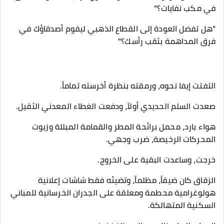
في مكب نفايات؟"
​"هل تفضل العودة إلى القطاع الذهبي ليقوم أصدقاؤك في
فرق المداهمة بثقب رأسك؟"
التفتت إيفا نحوه، ورمقته بنظرة أخرسته تماماً.
​صعدت السلم الحديدي أولاً، ودفعت الغطاء المعدني الثقيل.
هواء بارد، محمل برائحة المطر والقمامة المبللة وزيوت
المحركات الرخيصة، ضرب وجهي.
​خرجت، وساعدت البقية على الخروج.
​الزقاق كان ضيقاً، مظلماً، وتضيئه فقط شاشات إعلانية
هولوغرامية محطمة ومعلقة على الجدران الخرسانية للمباني
السكنية المتهالكة.