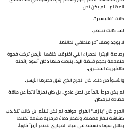
المظلم... لم يكن نحن.
كانت "فاليسيرا".
​لقد كانت تحتضر.
لا يوجد وصف آخر منطقي لحالتها.
​رصاصة الإيترا الحمراء التي اخترقت كتفها الأيمن تركت فجوة
متفحمة بحجم قبضة اليد، ينبعث منها دخان أسود رائحته
كالكبريت المحترق.
والأسوأ من ذلك، كان الجرح الذي شق خصرها الأيسر.
لم يكن جرحاً ناتجاً عن نصل عادي، بل كان تمزقاً ناتجاً عن طاقة
مضادة للزمكان.
الجرح كان "ينزف" الفراغ! حوافه لم تكن تلتئم، بل كانت تتذبذب
كشاشة تلفاز معطلة، وتقطر دماءً قرمزية مشعة تختلط
بظلال سوداء تسقط في مياه المجاري لتصدر أزيزاً كاوياً.