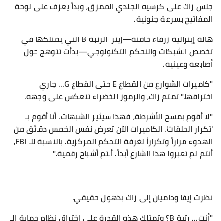
​جلس زاك على كرسيه الجلدي الممزق، وبدأ يعزف على لوحة
المفاتيح بسرعة جنونية.
هالة إيترالية زرقاء خافتة—إيترا الرتبة B التي يمتلكها في
تخصص الشبكات والتحكم التكنولوجي—بدأت تتوهج حول
أصابعه وعينيه.
​"كاميرات الشوارع من القطاع E حتى القطاع G... جاري
اختراقها." تمتم زاك، والرموز الخضراء تنعكس على وجهه.
"لا أقوم بمسح الأشرطة، فهذا سيثير الشبهات. أنا أقوم بـ
'تكرار الحلقات'. الكاميرات الآن تعرض نفس الخمس دقائق من
الهدوء مراراً وتكراراً لغرفة التحكم المركزية. بالنسبة للـ FBI،
أنتم لم تعبروا هذا الشارع أبداً. أنتم أشباح رقمية."
​نظرت إيفا وداميان إلى زاك بذهول حقيقي.
​"أنت... رتبة B؟ وتمتلك هذه القدرة على اختراق نظام حماية الـ