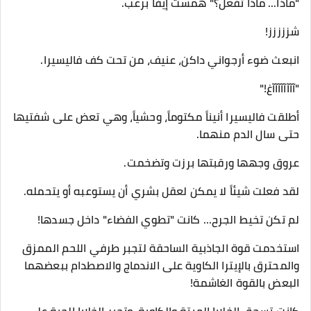
​"ماذا... ماذا تفعل؟" همست إيفا برعب.
​شززززز!
​انبعث ضوء أرجواني داكن، عنيف، من تحت كف فاليسيرا.
​"آآآآآآآآغ!"
​أطلقت فاليسيرا أنيناً مكتوماً، وحشياً، وهي تعض على شفتيها
حتى سال الدم منهما.
عروق وجهها ورقبتها برزت وتضخمت.
​لقد فعلت شيئاً لا يمكن لعقل بشري أن يستوعبه أو يتحمله.
​لم تكن تخيط الجرح... كانت "تطوي الفضاء" داخل جسدها!
​استخدمت قوة الجاذبية الساحقة لتجبر طرفي اللحم الممزق
والمحترق بالإيترا الكاوية على الاندماج والاصطدام ببعضهما
البعض بالقوة الغاشمة!