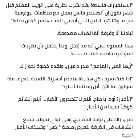
"الاستخبارات فاسدة! لقد نشرت نظرية على الويب المظلم قبل
شهر تقول إن ألكسندر فانس يعمل مع منظمات بيولوجية
سرية، وها هو الدليل الحي أمامي! لقد جعلكم كباش فداء!"
​تبادلنا أنا وفرقة ألفا نظرات مصدومة.
هذا المعتوه نسي أنه قد يُقتل، وبدأ يحتفل بأن نظريات
المؤامرة خاصته كانت صحيحة!
​"أيها الغبي المزعج،" هدر داميان، وتقدم خطوة نحو زاك.
"إذا كنت تعرف كل هذا، فاستخدم أجهزتك اللعينة لتعرف ماذا
يقولون عنا الآن. أين وصلت الأخبار؟"
​"الأخبار؟ أوه، يا صاح، أنتم لا تتصدرون الأخبار... أنتم أنشأتم
كوكباً جديداً من الأخبار!"
​ضرب زاك على لوحة المفاتيح، وفي ثوانٍ، تحولت جميع
الشاشات في الغرفة لتعرض منصة "إكس" وشبكات الأخبار
الحية.