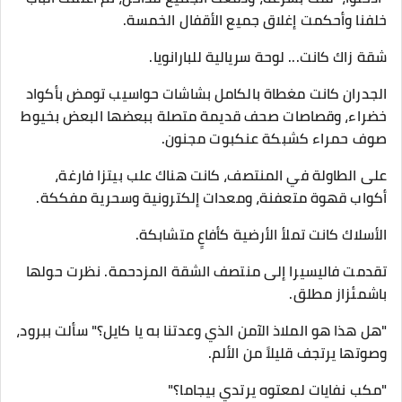
خلفنا وأحكمت إغلاق جميع الأقفال الخمسة.
​شقة زاك كانت... لوحة سريالية للبارانويا.
​الجدران كانت مغطاة بالكامل بشاشات حواسيب تومض بأكواد
خضراء، وقصاصات صحف قديمة متصلة ببعضها البعض بخيوط
صوف حمراء كشبكة عنكبوت مجنون.
​على الطاولة في المنتصف، كانت هناك علب بيتزا فارغة،
أكواب قهوة متعفنة، ومعدات إلكترونية وسحرية مفككة.
الأسلاك كانت تملأ الأرضية كأفاعٍ متشابكة.
​تقدمت فاليسيرا إلى منتصف الشقة المزدحمة. نظرت حولها
باشمئزاز مطلق.
​"هل هذا هو الملاذ الآمن الذي وعدتنا به يا كايل؟" سألت ببرود،
وصوتها يرتجف قليلاً من الألم.
"مكب نفايات لمعتوه يرتدي بيجاما؟"