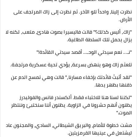
​نظرت إلينا، واحداً تلو الآخر. ثم نظرت إلى زاك المرتجف على
الأرض.
​"زاك، أليس كذلك؟" قالت فاليسيرا بصوت هادئ، متعب، لكنه لا
يزال يحمل تلك السلطة الطاغية.
​"نـ... نعم سيدتي الوحـ... أقصد سيدتي القائدة!"
تلعثم زاك وهو ينهض بسرعة، يؤدي تحية عسكرية مرتجفة.
​"لقد أثبتّ فائدتك بإخفاء مسارنا،" قالت وهي تمسح الدم عن
ذقنها بظهر يدها.
"لكننا لسنا هنا للاختباء فقط. ألكسندر فانس والفوليدرز
يظنون أنهم حشرونا في الزاوية. يظنون أننا سنختبئ وننتظر
الموت."
​مشت خطوة للأمام، والبريق الشيطاني، السادي، والمجنون عاد
ليشتعل في عينيها القرمزيتين.