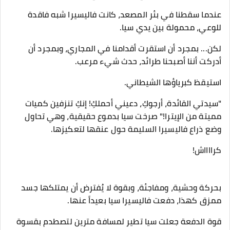
​عندما سقطنا في بئر المصعد، كانت فاليسيرا شبه فاقدة
للوعي، محمولة بين يدي سيا.
لكن... بمجرد أن استقرت أقدامنا في المجاري، وبمجرد أن
أدركت أننا أصبحنا طرائد، حدث شيء مرعب.
​استيقظ كبرياؤها الشيطاني.
​"سيدتي القائدة، أرجوكِ، دعيني أحملكِ! إنكِ تنزفين كميات
مميتة من الإيترا!" صرخت سيا بدموع حقيقية، وهي تحاول
وضع ذراع فاليسيرا السليمة حول عنقها لتعكيزها.
​كرااااش!
​بحركة وحشية، ومفاجئة، وبقوة لا يُفترض أن يمتلكها جسد
ممزق كهذا، دفعت فاليسيرا سيا بعيداً عنها.
قوة الدفعة جعلت سيا تطير لمسافة مترين لتصطدم بقسوة