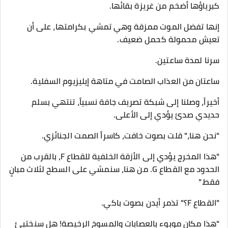
كبرياؤها أضخم من غريزة بقائها.
إنها تفضل الموت ممزقة وهي تمشي بكرامتها، على أن
تعيش محمولة كحمل ضعيف.
​سرنا لمدة ساعتين.
ساعتان من العذاب الصامت في متاهة إيليزيوم السفلية.
​أخيراً، وصلنا إلى شبكة تصريف جافة نسبياً، تنتهي بسلم
حديدي صدئ يؤدي إلى الأعلى.
​"نحن هنا،" قلت بصوت خافت، كاسراً الصمت الجنائزي.
"هذا المخرج يؤدي إلى الأزقة الخلفية للقطاع F، بالقرب من
الحدود مع القطاع G. من هنا، سنمشي على السطح لثلاث مبانٍ
فقط."
​"القطاع F؟" تذمر أيدن بصوت باكي.
"هذا مكان موبوء بالعصابات والمسوخ الرخيصة! هل سنختبئ