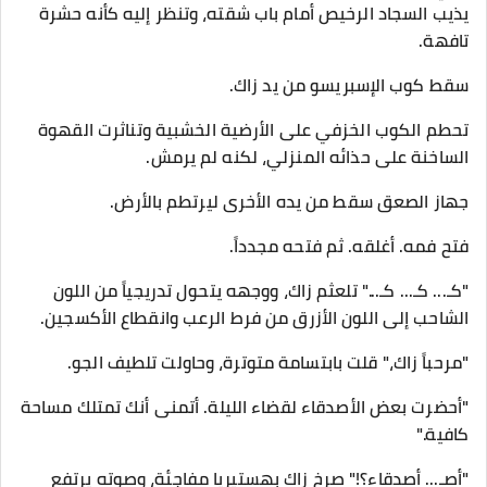
يذيب السجاد الرخيص أمام باب شقته، وتنظر إليه كأنه حشرة
تافهة.
​سقط كوب الإسبريسو من يد زاك.
تحطم الكوب الخزفي على الأرضية الخشبية وتناثرت القهوة
الساخنة على حذائه المنزلي، لكنه لم يرمش.
جهاز الصعق سقط من يده الأخرى ليرتطم بالأرض.
​فتح فمه. أغلقه. ثم فتحه مجدداً.
​"كـ... كـ... كـ..." تلعثم زاك، ووجهه يتحول تدريجياً من اللون
الشاحب إلى اللون الأزرق من فرط الرعب وانقطاع الأكسجين.
​"مرحباً زاك،" قلت بابتسامة متوترة، وحاولت تلطيف الجو.
"أحضرت بعض الأصدقاء لقضاء الليلة. أتمنى أنك تمتلك مساحة
كافية."
​"أصـ... أصدقاء؟!" صرخ زاك بهستيريا مفاجئة، وصوته يرتفع