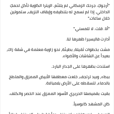
"أرجوكِ. جرحك الزمكاني لم يلتئم. الإيترا الكاوية تأكل لحمكِ
الداخلي. إذا لم نسمح له بتنظيفه وإيقاف النزيف، ستموتين
خلال ساعات."
​"أنا. قلت. لا تلمسني."
​أدارت فاليسيرا ظهرها لنا.
مشت بخطوات ثقيلة، بطيئة، نحو زاوية معتمة في شقة زاك،
بعيداً عن الشاشات والأضواء.
​استندت بظهرها على الجدار البارد.
ببطء، وبيد ترتجف، خلعت معطفها الأبيض الممزق والملطخ
بالدماء، لتسقطه على الأرض بلامبالاة.
بقيت بقميصها الحريري الأسود الممزق عند الخصر والكتف.
​كان المشهد كابوسياً.