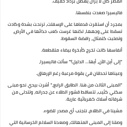
المطر كان لا يزال يهطل برذاذ خفيف.
​فاليسيرا صعدت بنفسها.
بمجرد أن استقرت قدماها على الإسفلت، ترنحت بشدة وكادت
تسقط على وجهها، لكنها غرست كعب حذائها في الأرض،
وتصلبت كتمثال، رافضة السقوط.
أنفاسها كانت تخرج كأبخرة بيضاء متقطعة.
​"إلى أين الآن، أيها... الدليل؟" سألت فاليسيرا،
وعيناها تحدقان فيّ بقوة مرعبة رغم الإرهاق.
​"المبنى الثالث من هنا. الطابق الرابع،" أشرت بيدي نحو مبنى
سكني كئيب، تتساقط قشور الطلاء عن جدرانه، وتتدلى من
شرفاته أسلاك كهربائية عارية.
​مشينا في الظلام، نتجنب أي مصدر للضوء.
وصلنا إلى المبنى المتهالك، وصعدنا السلالم الخرسانية التي