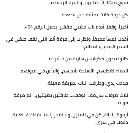
تفوح منها رائحة البول والبيرة الرخيصة.
كل درجة كانت بمثابة جبل نصعده.
​أخيراً، وقفنا أمام باب خشبي مقشر، يحمل الرقم 404.
​أخذت نفساً عميقاً، ونظرت إلى فرقة ألفا التي تقف خلفي في
الممر الضيق والمظلم.
كانوا يبدون ككوابيس هاربة من مشرحة.
الدماء تغطيهم، الأسلحة بأيديهم، واليأس في عيونهم.
​مددت يدي، وطرقت الباب بطريقة معينة.
ثلاث طرقات سريعة... توقف... طرقتين بطيئتين... ثم طرقة
قوية.
​أرجوك يا زاك، كن في المنزل، ولا تفجر رأسنا بفخاخك الغبية
دعوت في سري.