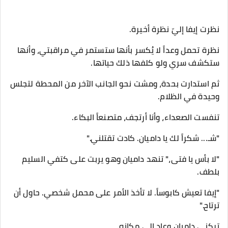
​نظرت إيفا إليّ نظرة أخيرة.
نظرة تحمل وعداً لا يُكسر بأنها ستستمر في مراقبتي، وأنها
ستكشف سري ولو كلفها ذلك حياتها.
ثم استدارت بحدة، ومشت نحو الجانب الآخر من المحطة لتجلس
وحيدة في الظلام.
​تنفست الصعداء، وأنا أرتجف، متصنعاً البكاء.
"شـ... شكراً لك يا داميان. كادت تقتلني."
​"لا بأس يا فتى،" تنهد داميان وهو يربت على كتفي السليم
بلطف.
"إيفا تعيش كابوساً. لا تأخذ الأمر على محمل شخصي. حاول أن
ترتاح."
​تركني داميان وعاد إلى مكانه.