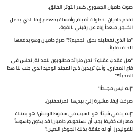
​صوت داميان الجهوري كسر التوتر الخانق.
​تقدم داميان بخطوات ثقيلة، وأمسك بمعصم إيفا الذي يحمل
الخنجر، مبعداً إياه عن رقبتي بالقوة.
​"ما الذي تفعلينه بحق الجحيم؟!" صرخ داميان وهو يدفعها
للخلف قليلاً.
"هل فقدتِ عقلكِ؟! نحن طرائد مطلوبون للعدالة، نجلس في
قاع المجاري، وأنتِ تريدين ذبح المجند الوحيد الذي جلب لنا هذا
المخبأ؟!"
​"إنه ليس مجنداً!"
صرخت إيفا، مشيرة إليّ بيديها المرتجفتين.
"إنه يخفي شيئاً! هو السبب في سقوط الوحش! هو يمتلك
مهارات خفية! يجب أن نستجوبه، داميان! قد يكون جاسوساً
للفوليدرز، أو له علاقة بذلك الجوكر اللعين!"