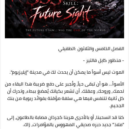
الفصل الخامس والثلاثون :الطفيلي
- ​منظور كايل فالتير -
​الموت ليس أسوأ ما يمكن أن يحدث لك في مدينة "إيليزيوم".
​الأسوأ... هو أن تبقى حياً، وتُجبر على دفع ضريبة هذا البقاء من
لحمك، وروحك، وعقلك. أن تشعر بكيانك يُمضغ ببطء، وتدرك أن
كل ثانية تتنفس فيها هي سلفة مؤقتة بفوائد ربوية من بنك
الجحيم.
​كنا قد انسحبنا، أو بالأحرى هربنا كجرذان مصابة بالطاعون، إلى
"ملاذ" جديد دبره صديقي المهووس بالمؤامرات، زاك.