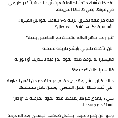
​لقد كنت أشك دائماً. لطالما شعرت أن هناك شيئاً غير طبيعي
في قوتها وفي هالتها المريضة.
فتاة مراهقة تخترق الرتبة S-؟ تتلاعب بقوانين الفيزياء
الأساسية وكأنها تشكل الصلصال؟
تثير رعب حكام العالم وتتحدث مع الساميين بندية؟
​الآن، تأكدت ظنوني بأبشع طريقة ممكنة.
​فاليسيرا لم توقظ هذه القوة الخرافية بالتدريب أو الوراثة.
فاليسيرا كانت "مضيفة".
​هناك كيان... شيء قديم، مظلم، وربما قادم من نفس الهاوية
التي صُنع منها النصل المنسي، يسكن داخل جمجمتها.
شيء يتغذى عليها، يمنحها هذه القوة المرعبة كـ "إيجار"
لاستخدام جسدها.
وهو الآن يتمرد عليها، يستغل ضعفها الجسدي بعد المعركة