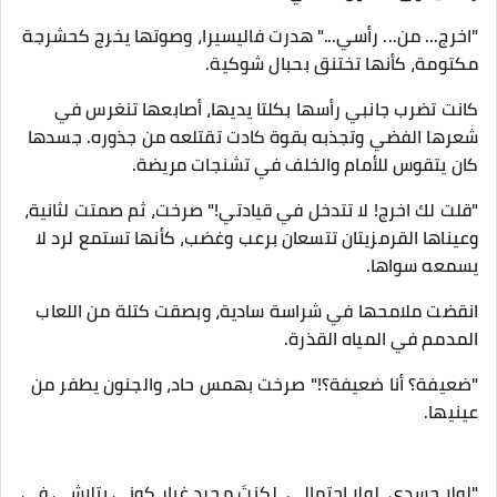
​"اخرج... من... رأسي..." هدرت فاليسيرا، وصوتها يخرج كحشرجة
مكتومة، كأنها تختنق بحبال شوكية.
​كانت تضرب جانبي رأسها بكلتا يديها، أصابعها تنغرس في
شعرها الفضي وتجذبه بقوة كادت تقتلعه من جذوره. جسدها
كان يتقوس للأمام والخلف في تشنجات مريضة.
​"قلت لك اخرج! لا تتدخل في قيادتي!" صرخت، ثم صمتت لثانية،
وعيناها القرمزيتان تتسعان برعب وغضب، كأنها تستمع لرد لا
يسمعه سواها.
​انقضت ملامحها في شراسة سادية، وبصقت كتلة من اللعاب
المدمم في المياه القذرة.
​"ضعيفة؟ أنا ضعيفة؟!" صرخت بهمس حاد، والجنون يطفر من
عينيها.
"لولا جسدي، لولا احتمالي، لكنتَ مجرد غبار كوني يتلاشى في