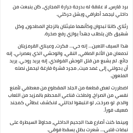
برد قارس، لا علاقة له بدرجة حرارة المجاري، كان ينبعث من
داخلي ليجمد أطرافي ويشل حركتي.
رئتاي كانتا تبدوان وكأنهما مليئتان بالزجاج المطحون، وكل
شهيق كان يتطلب جهداً يوازي رفع صخرة.
​هذا السيف اللعين... إنه حي... فكرت، وعيناي القرمزيتان
تدمعان من الألم الصافي، النقي، والوحشي الذي يعصرني. إنه
جائع. لم يشبع من قتل الوحش الفولاذي. إنه يريد روحي. يريد
أن يحولني إلى غمد ميت، مجرد قشرة فارغة ليحمل نصله
الملعون.
​اضطررت لعض قطعة من الجلد المقطوع من معطفي لأمنع
نفسي من الصراخ، ولطخت قناعي المحطم بالمزيد من اللعاب
والدم. لو صرخت، لو انتبهوا لحالتي، لانكشف غطائي كمجند
ضعيف فوراً.
​وبينما كنت أصارع هذا الجحيم الداخلي، محاولاً السيطرة على
نبضات قلبي... شعرت بظل يسقط فوقي.