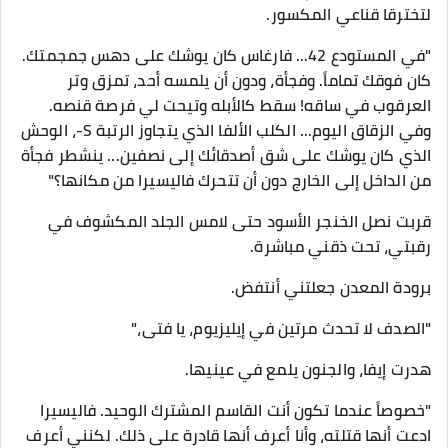
لتخترقا قناعي المكسور.
"في المستودع 42... فارغاس كان يوشك على دهس جمجمتك.
كان فوقك تماماً. وفجأة، ودون أن يلمسه أحد، تمزق وتر
العرقوب في ساقه! سقط كالأبله وتيحت لي فرصة قنصه.
وفي الزقاق اليوم... الكلب الألفا الذي يتجاوز الرتبة S-، الوحش
الذي كان يوشك على شق أصدقائك إلى نصفين... ينشطر فجأة
من الداخل إلى الخارج دون أن تتحرك فاليسيرا من مكانها؟"
​قربت نصل الخنجر الأسود حتى لامس الجلد المكشوف في
رقبتي، تحت ذقني مباشرة.
برودة المعدن جعلتني أنتفض.
​"الصدف لا تحدث مرتين في إيليزيوم، يا فتى،"
هدرت إيفا، والجنون يلمع في عينيها.
"خصوصاً عندما تكون أنت القاسم المشترك الوحيد. فاليسيرا
ادعت أنها قتلته، وأنا أعرف أنها قادرة على ذلك. لكنني أعرف