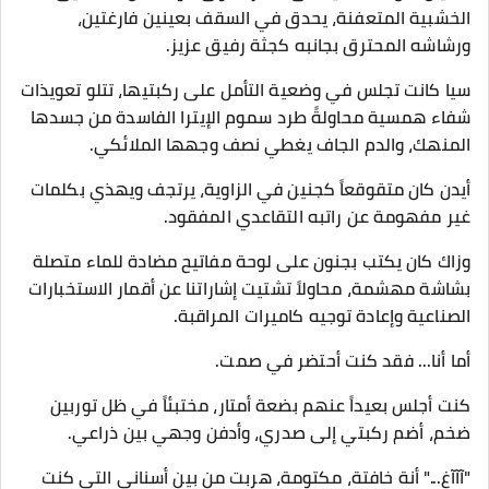
الخشبية المتعفنة، يحدق في السقف بعينين فارغتين،
ورشاشه المحترق بجانبه كجثة رفيق عزيز.
سيا كانت تجلس في وضعية التأمل على ركبتيها، تتلو تعويذات
شفاء همسية محاولةً طرد سموم الإيترا الفاسدة من جسدها
المنهك، والدم الجاف يغطي نصف وجهها الملائكي.
أيدن كان متقوقعاً كجنين في الزاوية، يرتجف ويهذي بكلمات
غير مفهومة عن راتبه التقاعدي المفقود.
وزاك كان يكتب بجنون على لوحة مفاتيح مضادة للماء متصلة
بشاشة مهشمة، محاولاً تشتيت إشاراتنا عن أقمار الاستخبارات
الصناعية وإعادة توجيه كاميرات المراقبة.
​أما أنا... فقد كنت أحتضر في صمت.
​كنت أجلس بعيداً عنهم بضعة أمتار، مختبئاً في ظل توربين
ضخم، أضم ركبتي إلى صدري، وأدفن وجهي بين ذراعي.
​"آآآغ..." أنة خافتة، مكتومة، هربت من بين أسناني التي كنت