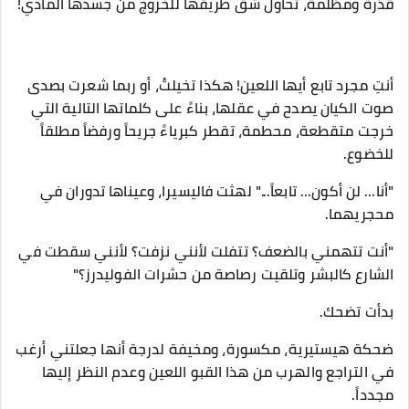
قذرة ومظلمة، تحاول شق طريقها للخروج من جسدها المادي!
​أنتِ مجرد تابع أيها اللعين! هكذا تخيلتُ، أو ربما شعرت بصدى
صوت الكيان يصدح في عقلها، بناءً على كلماتها التالية التي
خرجت متقطعة، محطمة، تقطر كبرياءً جريحاً ورفضاً مطلقاً
للخضوع.
​"أنا... لن أكون... تابعاً..." لهثت فاليسيرا، وعيناها تدوران في
محجريهما.
"أنت تتهمني بالضعف؟ تتفلت لأنني نزفت؟ لأنني سقطت في
الشارع كالبشر وتلقيت رصاصة من حشرات الفوليدرز؟"
​بدأت تضحك.
ضحكة هيستيرية، مكسورة، ومخيفة لدرجة أنها جعلتني أرغب
في التراجع والهرب من هذا القبو اللعين وعدم النظر إليها
مجدداً.