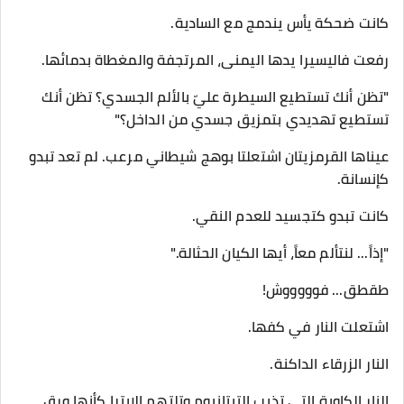
كانت ضحكة يأس يندمج مع السادية.
​رفعت فاليسيرا يدها اليمنى، المرتجفة والمغطاة بدمائها.
​"تظن أنك تستطيع السيطرة عليّ بالألم الجسدي؟ تظن أنك
تستطيع تهديدي بتمزيق جسدي من الداخل؟"
​عيناها القرمزيتان اشتعلتا بوهج شيطاني مرعب. لم تعد تبدو
كإنسانة.
كانت تبدو كتجسيد للعدم النقي.
​"إذاً... لنتألم معاً، أيها الكيان الحثالة."
​طقطق... فوووووش!
​اشتعلت النار في كفها.
النار الزرقاء الداكنة.
​النار الكاوية التي تذيب التيتانيوم وتلتهم الإيترا كأنها ورق