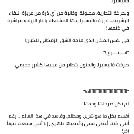
فاليسيرا.
​وبحركة انتحارية، مجنونة، وخالية من أي ذرة من غريزة البقاء
البشرية... غرزت فاليسيرا يدها المشتعلة بالنار الزرقاء مباشرة
في كتفها!
في نفس المكان الذي فتحه الشق الزمكاني للكيان!
​"احـــتــــرق!"
صرخت فاليسيرا، والجنون يتطاير من عينيها كشرر جحيمي.
​"آآآآآآآآآآآآآآآآآآآآآآآآآآآآآآآه!"
​لم تكن صرختها وحدها.
​أقسم بكل ما هو شرير، ومظلم، وفاسد في هذا العالم... رغم
أنني كنت أغطي فمي وأعطيها ظهري، إلا أنني سمعت صوتاً
آخر!