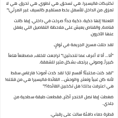
تكتيكات فاليسيرا. هي تسحق، هي تطوي، هي تحرق. هي لا
تمزق من الداخل للأسفل بخط مستقيم كالسيف غير المرئي!"
​اللعنة! إنها ذكية. ذكية جداً! صرخت في داخلي. إيفا كانت
قناصة، والقناص يعيش على ملاحظة التفاصيل التي يغفل
عنها الآخرون.
لقد حللت مسرح الجريمة في ثوانٍ.
​"أنا... أنا لا أعرف عما تتحدثين!" تراجعت للخلف، مصطنعاً هلعاً
كبيراً، وصوتي يرتجف بشكل مثير للشفقة.
"لقد كنت مختبئاً! أقسم لكِ! لقد كدت أموت! فارغاس سقط
لأنه كان غبياً وتعثر، والوحش... القائدة فاليسيرا هي من قتلته!
هي اعترفت بذلك! هل تكذبين القائدة؟!"
​ضغطت إيفا نصل الخنجر أكثر، فقطعت طبقة سطحية من
جلدي.
قطرة دماء دافئة سالت على رقبتي.