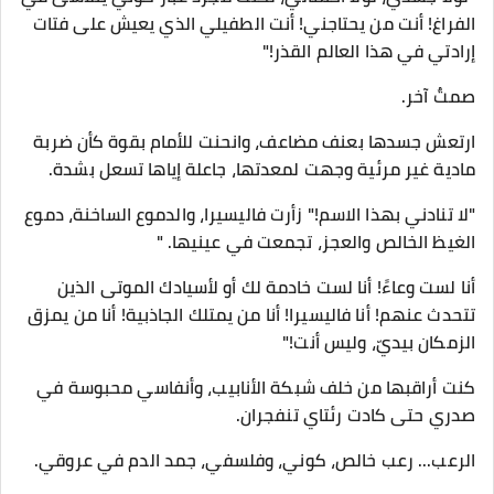
الفراغ! أنت من يحتاجني! أنت الطفيلي الذي يعيش على فتات
إرادتي في هذا العالم القذر!"
​صمتٌ آخر.
ارتعش جسدها بعنف مضاعف، وانحنت للأمام بقوة كأن ضربة
مادية غير مرئية وجهت لمعدتها، جاعلة إياها تسعل بشدة.
​"لا تنادني بهذا الاسم!" زأرت فاليسيرا، والدموع الساخنة، دموع
الغيظ الخالص والعجز، تجمعت في عينيها. "
أنا لست وعاءً! أنا لست خادمة لك أو لأسيادك الموتى الذين
تتحدث عنهم! أنا فاليسيرا! أنا من يمتلك الجاذبية! أنا من يمزق
الزمكان بيديّ، وليس أنت!"
​كنت أراقبها من خلف شبكة الأنابيب، وأنفاسي محبوسة في
صدري حتى كادت رئتاي تنفجران.
​الرعب... رعب خالص، كوني، وفلسفي، جمد الدم في عروقي.