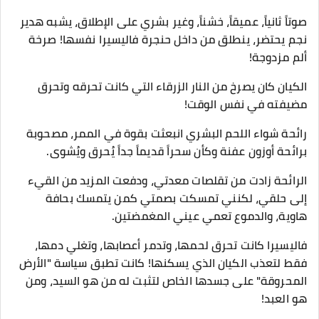
صوتاً ثانياً، عميقاً، خشناً، وغير بشري على الإطلاق، يشبه هدير
نجم يحتضر، ينطلق من داخل حنجرة فاليسيرا نفسها! صرخة
ألم مزدوجة!
​الكيان كان يصرخ من النار الزرقاء التي كانت تحرقه وتحرق
مضيفته في نفس الوقت!
​رائحة شواء اللحم البشري انبعثت بقوة في الممر، مصحوبة
برائحة أوزون عفنة وكأن سحراً قديماً جداً يُحرق ويُشوى.
الرائحة زادت من تقلصات معدتي، ودفعت المزيد من القيء
إلى حلقي، لكنني تمسكت بصمتي كمن يتمسك بحافة
هاوية، والدموع تعمي عيني المغمضتين.
​فاليسيرا كانت تحرق لحمها، وتدمر أعصابها، وتغلي دمها،
فقط لتعذب الكيان الذي يسكنها! كانت تطبق سياسة "الأرض
المحروقة" على جسدها الخاص لتثبت له من هو السيد، ومن
هو العبد!