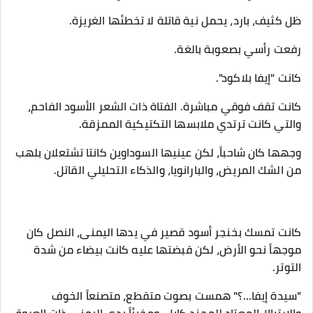
​ظل كثيف، بارد، يحمل نية قاتلة لا تخطئها الغريزة.
​رفعت رأسي بصعوبة بالغة.
​كانت "إيفا بلاكود".
​كانت تقف فوقي مباشرة. الفتاة ذات الشعر الأسود الفاحم،
والتي كانت ترتدي ملابسها التكتيكية الممزقة.
وجهها كان شاحباً، لكن عينيها السوداوين كانتا تشتعلان بلهب
من الشك المريض، والبارانويا، والذكاء التحليلي القاتل.
​كانت تمسك بخنجر أسود قصير في يدها اليمنى، النصل كان
موجهاً نحو الأرض، لكن قبضتها عليه كانت بيضاء من شدة
التوتر.
​"سيدة إيفا...؟" همست بصوت متقطع، متصنعاً الخوف