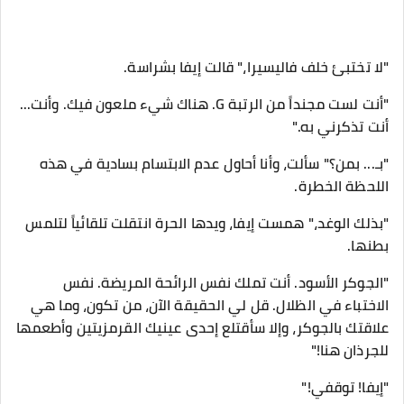
​"لا تختبئ خلف فاليسيرا،" قالت إيفا بشراسة.
"أنت لست مجنداً من الرتبة G. هناك شيء ملعون فيك. وأنت...
أنت تذكرني به."
​"بـ... بمن؟" سألت، وأنا أحاول عدم الابتسام بسادية في هذه
اللحظة الخطرة.
​"بذلك الوغد،" همست إيفا، ويدها الحرة انتقلت تلقائياً لتلمس
بطنها.
"الجوكر الأسود. أنت تملك نفس الرائحة المريضة. نفس
الاختباء في الظلال. قل لي الحقيقة الآن، من تكون، وما هي
علاقتك بالجوكر، وإلا سأقتلع إحدى عينيك القرمزيتين وأطعمها
للجرذان هنا!"
​"إيفا! توقفي!"