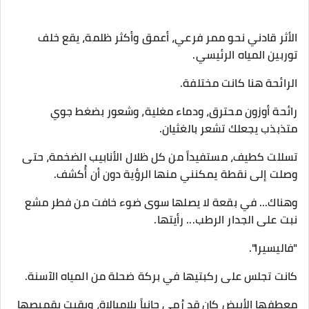
الأثر قادني نحو ممر فرعي، أعمق وأكثر ظلمة، يقع خلف
توربين المياه الرئيسي.
​الرائحة هنا كانت مختلفة.
رائحة أوزون محترق، ودماء مغلية، وشعور بضغط جوي
متذبذب يجعلك تشعر بالغثيان.
​تسللت كطيف، مستفيداً من كل ظلال الأنابيب الضخمة، حتى
وصلت إلى نقطة يمكنني منها الرؤية دون أن أُكشف.
​وهناك... في بقعة لا يصلها سوى ضوء خافت من فطر مشع
نبت على الجدار الرطب... رأيتها.
​"فاليسيرا".
​كانت تجلس على ركبتيها في بركة ضحلة من المياه الآسنة.
معطفها الأبيض كان قد رُمي جانباً بلامبالاة، وبقيت بقميصها