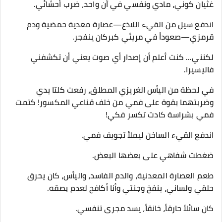
​غثيان كوني، مادي ونفسي في آن واحد، ضرب أحشائي.
اندفع سيل من القيء اللاذع—عصارة معدية حمضية ودم
قرمزي—صعوداً في مريئي كبركان ينفجر.
​لكنني... كنت أعلم أن إصدار أي صوت يعني أن تكشفني
فاليسيرا.
​في لحظة من اليأس الغريزي المطلق، رفعت كلتا يدي
وضربتهما بقوة على فمي من خلف قناعي المكسور! كتمت
فمي بشراسة كادت تكسر فكي!
​اندفع القيء الساخن ليملأ تجويف فمي.
ضغطت شفاهي على بعضها البعض.
طعم العصارة المعدنية، والدم الفاسد، واليأس، كان يحرق
حلقي ولساني، ينفخ وجنتي وأنا أكافح لعدم بصقه.
​كان سائلاً حارقاً، خانقاً، يسد مجرى تنفسي.