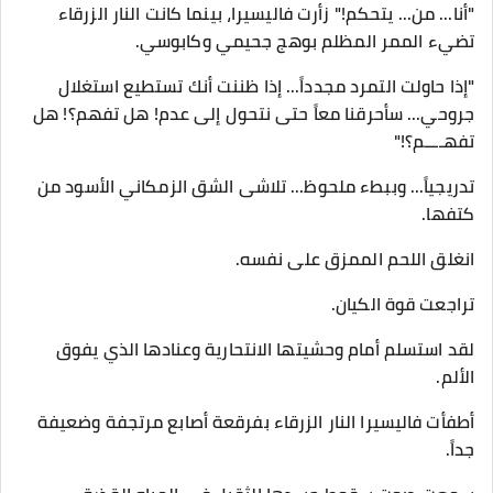
​"أنا... من... يتحكم!" زأرت فاليسيرا، بينما كانت النار الزرقاء
تضيء الممر المظلم بوهج جحيمي وكابوسي.
"إذا حاولت التمرد مجدداً... إذا ظننت أنك تستطيع استغلال
جروحي... سأحرقنا معاً حتى نتحول إلى عدم! هل تفهم؟! هل
تفهــــم؟!"
​تدريجياً... وببطء ملحوظ... تلاشى الشق الزمكاني الأسود من
كتفها.
انغلق اللحم الممزق على نفسه.
تراجعت قوة الكيان.
لقد استسلم أمام وحشيتها الانتحارية وعنادها الذي يفوق
الألم.
​أطفأت فاليسيرا النار الزرقاء بفرقعة أصابع مرتجفة وضعيفة
جداً.