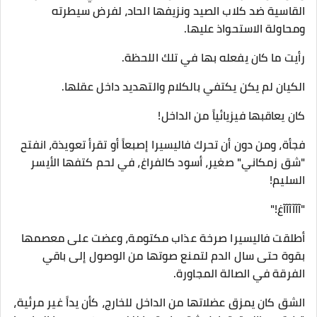
القاسية ضد كلاب الصيد ونزيفها الحاد، لفرض سيطرته
ومحاولة الاستحواذ عليها.
​رأيت ما كان يفعله بها في تلك اللحظة.
​الكيان لم يكن يكتفي بالكلام والتهديد داخل عقلها.
كان يعاقبها فيزيائياً من الداخل!
​فجأة، ومن دون أن تحرك فاليسيرا إصبعاً أو تقرأ تعويذة، انفتح
"شق زمكاني" صغير، أسود كالفراغ، في لحم كتفها الأيسر
السليم!
​"آآآآآآغ!"
أطلقت فاليسيرا صرخة عذاب مكتومة، وعضت على معصمها
بقوة حتى سال الدم لتمنع صوتها من الوصول إلى باقي
الفرقة في الصالة المجاورة.
الشق كان يمزق عضلاتها من الداخل للخارج، كأن يداً غير مرئية،