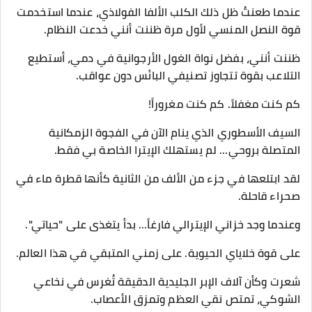
​عندما طعنتُ ظل ذلك الكلب الألفا الفولاذي، عندما استخدمت
قوة النصل المنسي لأول مرة ظننت أنني خدعت النظام.
ظننت أنني، بفضل نواة الغول الأرجوانية في دمي، أستطيع
التلاعب بقوة تتجاوز تصنيفي البائس دون عواقب.
​كم كنت مغفلاً. كم كنت مغروراً!
​السيف الأسطوري الذي ينام الآن في الفجوة الزمكانية
المتصلة بروحي... لم يستهلك الإيترا الخاصة بي فقط.
لقد ابتلعها في جزء من الألف من الثانية كأنها قطرة ماء في
صحراء قاحلة.
وعندما وجد خزاني الإيترالي فارغاً... بدأ يتغذى على "حياتي".
على قوة خلاياي الحيوية. على زمني المتبقي في هذا العالم.
​شعرت وكأن آلاف الإبر الجليدية الدقيقة تُغرس في نخاعي
الشوكي، تمتص نقي العظم وتمزق الأعصاب.