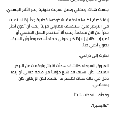
​جلست هناك، وعقلي يعمل بسرعة جنونية رغم الألم الجسدي.
​إيفا ذكية، لكنها مندفعة. شكوكها خطيرة جداً. إذا استمرت
في التركيز عليّ، ستكشف مهارتي قريباً. يجب أن أكون أكثر
حذراً من الآن فصاعداً. يجب ألا أستخدم النصل المنسي أو
تمزيق الظلال إلا إذا كان موتي محتماً... خصوصاً وأن السيف
يحاول أكلي حياً.
​نظرت إلى ذراعي.
العروق السوداء كانت قد هدأت قليلاً، وتوقفت عن النبض
العنيف، كأن السيف قد شبع مؤقتاً من طاقة حياتي، أو ربما
دخل في حالة سبات لهضم ما ابتلعه. لكن الإرهاق كان
يسحقني.
​وفجأة... لاحظت شيئاً.
​"فاليسيرا".