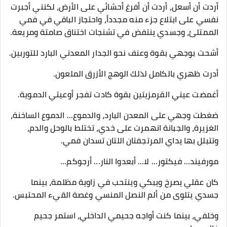
أردت أن أسعل، أردت أن أفرغ أحشائي على الأرض، لكنني أجبرت
نفسي على ابتلاع جزء منه مجدداً، واحتجاز الباقي في فمي
الممتلئ، وجسدي ينتفض في تشنجات اختناق صامتة ومريعة.
​أشحت بوجهي بقوة وعنف نحو الجدار المعدني البارد للتوربين.
أدرت ظهري بالكامل لذلك الوهج الأزرق الملعون.
​أغمضت عيني القرمزيتين بقوة كادت تفجر أوعيتي الدموية.
ضغطت وجهي على المعدن البارد، والدموع... الدموع الساخنة،
الغزيرة، والجبانة انهمرت على خدي، تختلط بالوحل والدم،
وتتبلل بها يداي المرتجفتان اللتان تسدان فمي.
​مورفيند... فيكتور... لا... أبعدوا النار... أرجوكم...
​كان عقلي يصرخ ويبكي وينتحب في زاوية مظلمة، بينما
جسدي يتلوى من ألم النصل المنسي وغصة القيء المحتبس.
​وخلفي، بينما كنت أواجه جحيمي الداخلي، استمر جحيم