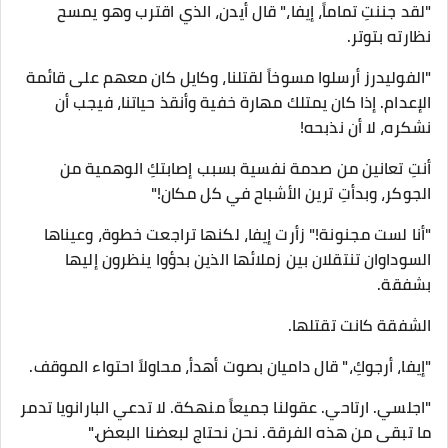
​"لقد جننتِ تماماً، إيفا،" قال أيدن، الذي اقترب وهو يمسح
نظارته بتوتر.
"الفوليدرز أرسلوا مسوخاً لقتلنا، وكايل كان معهم على قائمة
الإعدام. إذا كان يمتلك مهارة خفية وأنقذ حياتنا، فيجب أن
نشكره، لا أن نذبحه!
أنتِ تعانين من صدمة نفسية بسبب إصابتكِ الوهمية من
الجوكر، وبدأتِ ترين الأشباح في كل مكان!"
​"أنا لست مجنونة!" زأرت إيفا، لكنها تراجعت خطوة، وعيناها
السوداوان تنتقلان بين زملائها الذين بدؤوا ينظرون إليها
بشفقة.
الشفقة كانت تقتلها.
​"إيفا، أرجوكِ،" قال داميان بصوت أهدأ، محاولاً احتواء الموقف.
"اجلسي. ارتاحي. عقولنا جميعاً منهكة. لا تدعي البارانويا تدمر
ما تبقى من هذه الفرقة. نحن نحتاج لبعضنا البعض."