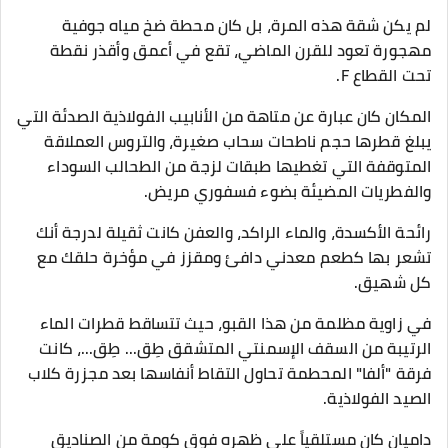
لم يكن شقة هذه المرة، بل كان محطة ضخ مياه جوفية
مهجورة تعود للقرن الماضي، تقع في أعمق وأقذر نقطة
تحت القطاع F.
​المكان كان عبارة عن متاهة من الأنابيب الفولاذية الصدئة التي
يبلغ قطرها حجم ناطحات سحاب صغيرة، والتروس العملاقة
المتوقفة التي تغطيها طبقات لزجة من الطحالب السوداء
والفطريات المضيئة بضوء فسفوري مريض.
رائحة الأكسدة، والماء الراكد، والعفن كانت ثقيلة لدرجة أنك
تشعر بها كطعم معدني دافئ ومقزز في مؤخرة حلقك مع
كل شهيق.
​في زاوية مظلمة من هذا القبو، حيث تتساقط قطرات الماء
الرتيبة من السقف الإسمنتي المتشقق طِق... طِق...، كانت
فرقة "ألفا" المحطمة تحاول التقاط أنفاسها بعد مجزرة كلاب
الصيد الفولاذية.
​داميان كان مستلقياً على ظهره فوق كومة من الصناديق