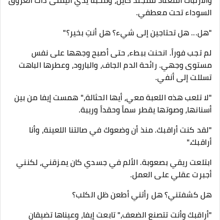
والارتباك المعتاد للمجند كايل، ومخبئاً يدي اليمنى ذات العروق
السوداء تحت معطفي.
"هل... هل تحتاجين إلى شيء؟ هل أنتِ بخير؟"
​لم تجب فوراً. انحنت ببطء، حتى أصبح وجهها على نفس
مستوى وجهي. رائحة الدم الجاف، والبارود، وعطرها الباهت
تسللت إلى أنفي.
​"لا تلعب هذه اللعبة معي، أيها الحثالة،" همست إيفا من بين
أسنانها، وصوتها يقطر سماً وحقداً وريبة.
"لقد كنت أراقبك. منذ أن وضعوك في صالتنا اللعينة، وأنا
أراقبك."
​ابتلعت ريقي بصعوبة. الألم في جسدي كان يمزقني، لكنني
أجبرت عقلي على العمل.
هل كشفتني؟ هل رأتني أطعن ظل الكلب؟
​"أراقبك وأنت تتصنع الضعف،" تابعت إيفا، وعيناها تضيقان