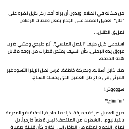
​من مكانه في الظلام، وبدون أن يراه أحد، ركز كايل نظره على
"ظل" العميل الممتد على الجدار بفعل ومضات الرصاص.
​تمزيق الظلال...
​استدعى كايل طيف "النصل المنسي". ألم جليدي وحشي ضرب
عروق يده اليمنى، كأن السيف يمتص قطرات من روحه مقابل
هذه الخدمة.
صك كايل أسنانه، وبحركة خاطفة، غرس نصل الإيترا الأسود غير
المرئي في ذراع ظل العميل الذي يمسك السلاح.
​سووووش!
​"آآآآآآآآآآع!"
صرخ العميل صرخة ممزقة. ذراعه المادية، الحقيقية والمدرعة
بالتيتانيوم... انشطرت من المنتصف! ليس قطعاً خارجياً، بل
تمزق اللحم والعظم من الداخل إلى الخارج كأن قنبلة صغيرة