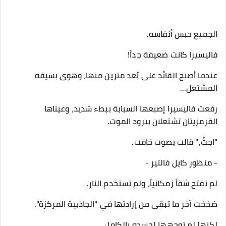
​الجميع حبس أنفاسه.
فاليسيرا كانت ضعيفة جداً!
​عندما أصبح القائد على بُعد مترين منها، وهوى بسيفه
المشتعل...
​رفعت فاليسيرا إصبعها السبابة ببطء شديد، وعيناها
القرمزيتان تشتعلان ببرود الموت.
​"اجثُ،" قالت بصوت خافت.
- منظور كايل فالتير -
​لم تفتح شقاً زمكانياً، ولم تستخدم النار.
ضخخت آخر ما تبقى من إرادتها في "الجاذبية المركزة".
​لكنها لم توجهها لجسده بالكامل.