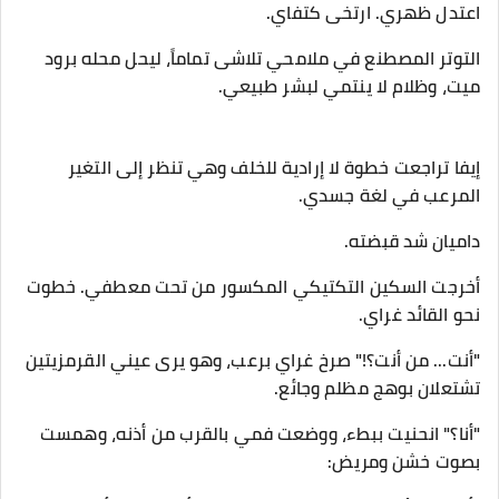
​اعتدل ظهري. ارتخى كتفاي.
التوتر المصطنع في ملامحي تلاشى تماماً، ليحل محله برود
ميت، وظلام لا ينتمي لبشر طبيعي.
​إيفا تراجعت خطوة لا إرادية للخلف وهي تنظر إلى التغير
المرعب في لغة جسدي.
داميان شد قبضته.
​أخرجت السكين التكتيكي المكسور من تحت معطفي. خطوت
نحو القائد غراي.
​"أنت... من أنت؟!" صرخ غراي برعب، وهو يرى عيني القرمزيتين
تشتعلان بوهج مظلم وجائع.
​"أنا؟" انحنيت ببطء، ووضعت فمي بالقرب من أذنه، وهمست
بصوت خشن ومريض: