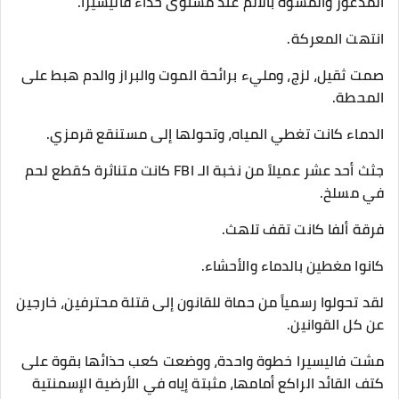
المذعور والمشوه بالألم عند مستوى حذاء فاليسيرا.
​انتهت المعركة.
​صمت ثقيل، لزج، ومليء برائحة الموت والبراز والدم هبط على
المحطة.
الدماء كانت تغطي المياه، وتحولها إلى مستنقع قرمزي.
جثث أحد عشر عميلاً من نخبة الـ FBI كانت متناثرة كقطع لحم
في مسلخ.
​فرقة ألفا كانت تقف تلهث.
كانوا مغطين بالدماء والأحشاء.
لقد تحولوا رسمياً من حماة للقانون إلى قتلة محترفين، خارجين
عن كل القوانين.
​مشت فاليسيرا خطوة واحدة، ووضعت كعب حذائها بقوة على
كتف القائد الراكع أمامها، مثبتة إياه في الأرضية الإسمنتية