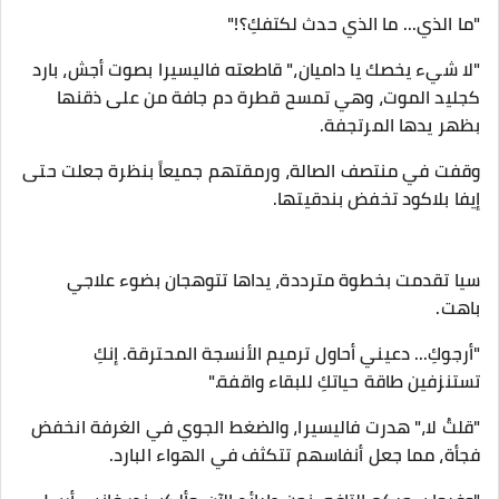
"ما الذي... ما الذي حدث لكتفكِ؟!"
​"لا شيء يخصك يا داميان،" قاطعته فاليسيرا بصوت أجش، بارد
كجليد الموت، وهي تمسح قطرة دم جافة من على ذقنها
بظهر يدها المرتجفة.
وقفت في منتصف الصالة، ورمقتهم جميعاً بنظرة جعلت حتى
إيفا بلاكود تخفض بندقيتها.
​سيا تقدمت بخطوة مترددة، يداها تتوهجان بضوء علاجي
باهت.
"أرجوكِ... دعيني أحاول ترميم الأنسجة المحترقة. إنكِ
تستنزفين طاقة حياتكِ للبقاء واقفة."
​"قلتُ لا،" هدرت فاليسيرا، والضغط الجوي في الغرفة انخفض
فجأة، مما جعل أنفاسهم تتكثف في الهواء البارد.