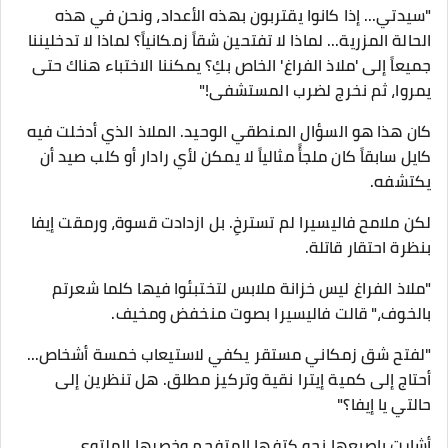
"سيدتي... إذا كانوا يقتربون بهذه الأعداد، ونحن في هذه
الحالة المزرية... لماذا لا تفتحين شقاً زمكانياً؟ لماذا لا تدخليننا
جميعاً إلى 'ملاذ الفراغ' الخاص بكِ؟ يمكننا الاختباء هناك حتى
يمروا، ثم نخرج لضرب المستشفى!"
​كان هذا هو السؤال المنطقي الوحيد. الملاذ الذي أدخلت فيه
كايل سابقاً كان ملجأً مثالياً لا يمكن لأي رادار أو كلب صيد أن
يكتشفه.
​لكن ملامح فاليسيرا لم تسترخِ. بل ازدادت قسوة، ورمقت إيفا
بنظرة احتقار قاتلة.
​"ملاذ الفراغ ليس خزانة ملابس لتختبئوا فيها كلما شعرتم
بالخوف،" قالت فاليسيرا بصوت منخفض ومخيف.
"لفتح شق زمكاني مستقر يكفي لاستيعاب خمسة أشخاص...
أحتاج إلى كمية إيترا نقية وتركيز مطلق. هل تنظرين إلى
حالتي يا إيفا؟"
​أشارت بإصبعها نحو كتفها المتفحم وخصرها الملتوي.