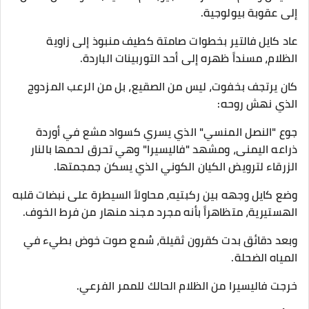
إلى عقوبة بيولوجية.
​عاد كايل فالتير بخطوات صامتة كطيف منبوذ إلى زاوية
الظلام، مسنداً ظهره إلى أحد التوربينات الباردة.
كان يرتجف بخفوت، ليس من الصقيع، بل من الرعب المزدوج
الذي نهش روحه:
جوع "النصل المنسي" الذي يسري كسواد مشع في أوردة
ذراعه اليمنى، ومشهد "فاليسيرا" وهي تحرق لحمها بالنار
الزرقاء لترويض الكيان الكوني الذي يسكن جمجمتها.
وضع كايل وجهه بين ركبتيه، محاولاً السيطرة على نبضات قلبه
الهستيرية، متظاهراً بأنه مجرد مجند منهار من فرط الخوف.
​وبعد دقائق بدت كقرون ثقيلة، سُمع صوت خوض بطيء في
المياه الضحلة.
​خرجت فاليسيرا من الظلام الحالك للممر الفرعي.