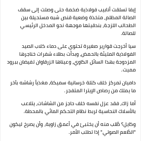
​إيفا تسلقت أنابيب فولاذية ضخمة حتى وصلت إلى سقف
الصالة المظلم، متخذة وضعية قنص شبه مستحيلة بين
الطحالب اللزجة، بندقيتها موجهة نحو المدخل الرئيسي
للصالة.
سيا أخرجت قوارير صغيرة تحتوي على دماء كلاب الصيد
الفولاذية المليئة بالحمض، وبدأت بطلاء شفرات خناجرها
المزدوجة بهذا السائل الكاوي، وعيناها الزرقاوان تفيضان ببرود
مميت.
داميان تمركز خلف كتلة خرسانية سميكة، مغذياً رشاشه بآخر
ما يملك من رصاص الإيترا المتفجر.
​أما زاك، فقد عزل نفسه خلف حاجز من الشاشات، يتلاعب
بالأسلاك النحاسية لربط نظام التحكم المائي بالمحطة.
​وكايل؟ طُلب منه أن يختبئ في أعمق زاوية، وأن يصرخ ليكون
"الطُعم الصوتي" إذا تطلب الأمر.