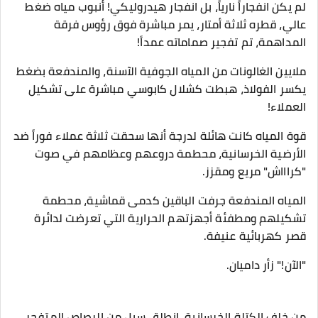
​لم يكن انفجاراً نارياً، بل انفجار هيدروليكي! أنبوب مياه ضغط
عالي، قطره ثلاثة أمتار، يمر مباشرة فوق رؤوس فرقة
المداهمة، تم تفجير صماماته عمداً!
​ملايين الغالونات من المياه الجوفية الآسنة، والمندفعة بضغط
يكسر الفولاذ، هبطت كشلال كابوسي مباشرة على تشكيل
العملاء!
قوة المياه كانت هائلة لدرجة أنها سحقت ثلاثة عملاء فوراً ضد
الأرضية الخرسانية، محطمة دروعهم وعظامهم في صوت
"كراااش" مريع ومقزز.
المياه المندفعة جرفت الباقين كدمى قماشية، محطمة
تشكيلهم ومطفئة أجهزتهم الحرارية التي تعرضت لدائرة
قصر كهربائية عنيفة.
​"الآن!" زأر داميان.
​من خلف الكتلة الخرسانية، انطلق سيل من الرصاص المتفجر.