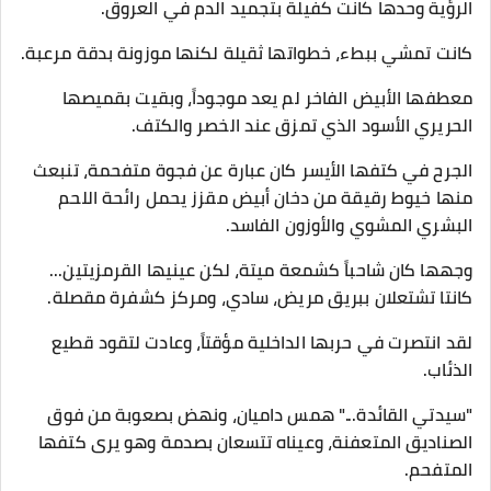
​الرؤية وحدها كانت كفيلة بتجميد الدم في العروق.
كانت تمشي ببطء، خطواتها ثقيلة لكنها موزونة بدقة مرعبة.
معطفها الأبيض الفاخر لم يعد موجوداً، وبقيت بقميصها
الحريري الأسود الذي تمزق عند الخصر والكتف.
الجرح في كتفها الأيسر كان عبارة عن فجوة متفحمة، تنبعث
منها خيوط رقيقة من دخان أبيض مقزز يحمل رائحة اللحم
البشري المشوي والأوزون الفاسد.
وجهها كان شاحباً كشمعة ميتة، لكن عينيها القرمزيتين...
كانتا تشتعلان ببريق مريض، سادي، ومركز كشفرة مقصلة.
لقد انتصرت في حربها الداخلية مؤقتاً، وعادت لتقود قطيع
الذئاب.
​"سيدتي القائدة..." همس داميان، ونهض بصعوبة من فوق
الصناديق المتعفنة، وعيناه تتسعان بصدمة وهو يرى كتفها
المتفحم.