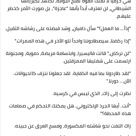
هي حرفياً لا تملك القوة لفتح البوابة، لكنها، بكبريائها
الشيطاني، لن تعترف أبداً بأنها "عاجزة"، بل صورت الأمر كخطر
عليهم.
​"إذاً... ما العمل؟" سأل داميان، وشد قبضته على رشاشه الثقيل.
"إذا ركضنا، سيصطادوننا واحداً تلو الآخر في هذه الممرات."
​"لن نركض،" قالت فاليسيرا، وابتسامة مريضة، دموية، ومجنونة
ارتسمت على شفتيها الممزقتين.
"لقد طاردونا بما فيه الكفاية. لقد جعلونا ننزف كالحيوانات.
الآن... دورنا."
​نظرت إلى زاك، الذي تيبس في كرسيه.
"أنت. أيها الجرذ الإلكتروني. هل يمكنك التحكم في صمامات
هذه المحطة؟"
​زاك التفت نحو شاشته المكسورة، ومسح العرق عن جبينه.