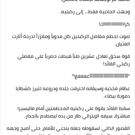
وجهت الجاذبية فقط... إلى ركبتيه.
​كراااااااااااااااااك!
​صوت تحطم مفاصل الركبتين كان مدوياً ومقززاً لدرجة أثارت
الغثيان.
قوة سحق تعادل عشرين طناً هبطت حصرياً على مفصلي
ركبتي القائد!
​"آآآآآآآآآآآآآآآآآآآآآآآآآآآآآآآغغغغغ!"
​عظام فخذيه وسيقانه اخترقت جلده ودروعه لتبرز كشظايا
دموية بيضاء.
سقط القائد بقوة على ركبتيه المحطمتين أمام فاليسيرا
مباشرة، سيفه الإيترالي طار من يده ليصطدم بالجدار.
​القصور الذاتي لسقوطه جعله ينحني للأمام، حتى أصبح وجهه