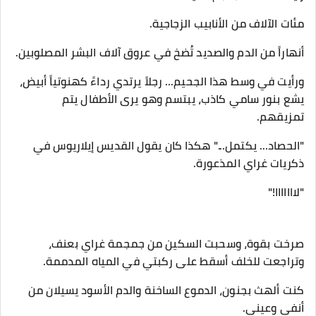
مئات الآلاف من الأنابيب الزجاجية.
أنهاراً من الدم والصديد تُضخ في عروق آلاف البشر المصلوبين.
ورأيت في وسط هذا الجحيم... رجلاً يرتدي رداءً كهنوتياً أبيض،
يشع بنور سامي كاذب، يبتسم وهو يرى الأطفال يتم
تمزيقهم.
​"الحصاد... يكتمل..." هكذا كان يقول القديس إيلاريوس في
ذكريات غراي المذعورة.
​"لااااااا!"
صرخت بقوة، وسحبت السكين من جمجمة غراي بعنف،
وتراجعت للخلف أسقط على ركبتي في المياه المدممة.
​كنت ألهث بجنون، الدموع الساخنة والدم الأسود يسيلان من
أنفي وعيني.