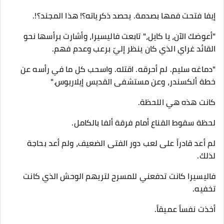
​إيفا فتحت فمها بصدمة. يحصد ذكرياته؟! هذا المجند؟!.
​"أعوضك الآن، يا كايل،" تابعت فاليسيرا، وأشارت برأسها نحو
القائد غراي الذي كان ينظر إليّ برعب وعدم فهم.
"دماغه سليم. لم أحرقه. اقتله. واسحب كل ما في رأسه عن
خطة ألكسندر، وعن مستشفى القديس إيلاريوس."
​كانت هذه هي اللحظة.
لحظة سقوط القناع أمام فرقة ألفا بالكامل.
​لم أعد قادراً على لعب دور الفتى الضعيف، ولم أعد بحاجة
لذلك.
فاليسيرا كانت تدفعني للمسرح لتريهم الوحش الذي كانت
تخفيه.
​أخذت نفساً عميقاً.