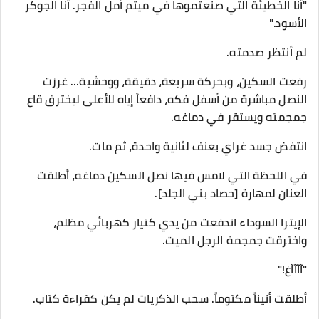
"أنا الخطيئة التي صنعتموها في ميتم أمل الفجر. أنا الجوكر
الأسود."
​لم أنتظر صدمته.
​رفعت السكين، وبحركة سريعة، دقيقة، ووحشية... غرزت
النصل مباشرة من أسفل فكه، دافعاً إياه للأعلى ليخترق قاع
جمجمته ويستقر في دماغه.
​انتفض جسد غراي بعنف لثانية واحدة، ثم مات.
​في اللحظة التي لامس فيها نصل السكين دماغه، أطلقت
العنان لمهارة [حصاد بني الجلد].
​الإيترا السوداء اندفعت من يدي كتيار كهربائي مظلم،
واخترقت جمجمة الرجل الميت.
​"آآآآغ!"
​أطلقت أنيناً مكتوماً. سحب الذكريات لم يكن كقراءة كتاب.