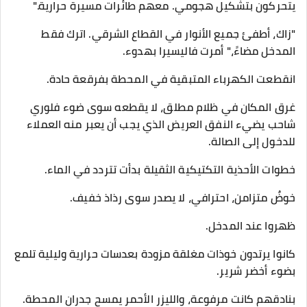
يتحركون بتشكيل هجومي. معهم طائرات مسيرة حرارية."
​"زاك، أطفئ جميع الأنوار في القطاع الشرقي. اترك فقط
المدخل مضاءً،" أمرت فاليسيرا بهدوء.
​انقطعت الكهرباء المتبقية في المحطة بفرقعة حادة.
غرق المكان في ظلام مطلق، لا يقطعه سوى ضوء فلوري
شاحب يضيء النفق العريض الذي يجب أن يعبر منه العملاء
للدخول إلى الصالة.
​خطوات الأحذية التكتيكية الثقيلة بدأت تتردد في الماء.
خوضٌ متزامن، احترافي، لا يصدر سوى رذاذ خفيف.
​ظهروا عند المدخل.
كانوا يرتدون خوذات مغلقة مزودة بعدسات حرارية وليلية تلمع
بضوء أخضر شرير.
بنادقهم كانت مرفوعة، والليزر الأحمر يمسح جدران المحطة.