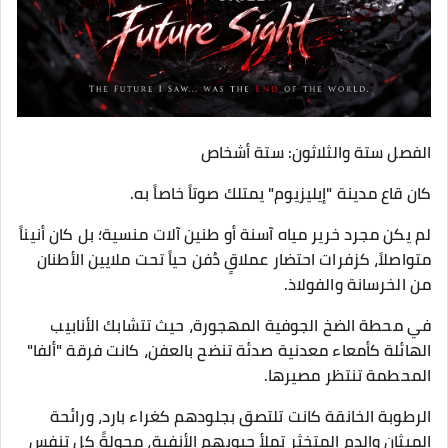
الفصل ستة والثلاثون: ستة أشخاص
​كان قاع مدينة "إيليزيوم" يمتلك صوتاً خاصاً به.
لم يكن مجرد خرير مياه آسنة أو طنين آلات منسية؛ بل كان أنيناً
متواصلاً، كزفرات احتضار عملاقٍ دُفن حياً تحت ملايين الأطنان
من الخرسانة والفولاذ.
​في محطة الضخ الجوفية المهجورة، حيث تتشابك الأنابيب
الهائلة كأمعاء معدنية صدئة تنضح بالعفن، كانت فرقة "ألفا"
المحطمة تنتظر مصيرها.
الرطوبة الخانقة كانت تلتصق بجلودهم كغراء بارد، ورائحة
الميثان والدم المتخثر تملأ جيوبهم الأنفية، محولةً كل تنفس