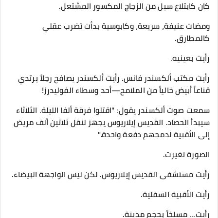
كان كابتلاع سيل من الزجاج المكسور المشتعل.
​ومضات عنيفة، سريعة، وكابوسية بدأت تضرب عقلي
كالمطارق.
​رأيت بعينيه.
رأيت مكتب ألكسندر فانس. رأيت ألكسندر يصافح رجلاً يرتدي
قناعاً أبيض خالياً من الملامح—أحد وسطاء الفوليدرز!
سمعت صوت ألكسندر يقول: "اقتلوا فرقة ألفا الليلة. الثلاثاء
سيبدأ الحصاد. القديس إيلاريوس يجهز لنقل ثلاثين ألف مريض
إلى الأقبية لدمجهم دفعة واحدة."
​الصورة تغيرت.
رأيت مستشفى القديس إيلاريوس. لكن ليس الواجهة البيضاء.
رأيت الأقبية السفلية.
رأيت... مسلخاً بحجم مدينة.