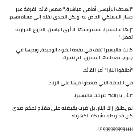
​"الهدف الرئيسي أمامي مباشرة،" همس قائد الفرقة عبر
جهاز اللاسلكي الخاص به، ولكن الصدى نقله إلى مسامعهم.
"إنها فاليسيرا. تقف وحدها. لا أرى الباقين. الدروع الحرارية
تعمل."
​كانت فاليسيرا تقف في بقعة الضوء الوحيدة، ويديها في
جيوب معطفها الممزق. لم تتحرك.
​"أطلقوا النار!" أمر القائد.
​في اللحظة التي ضغطوا فيها على الزناد...
"الآن يا زاك!" صرخت فاليسيرا.
​لم يطلق زاك النار. بل ضرب بقبضته على مفتاح تحكم صدئ
كان قد ربطه بشبكة الكهرباء.
​ببببوووووووووم!