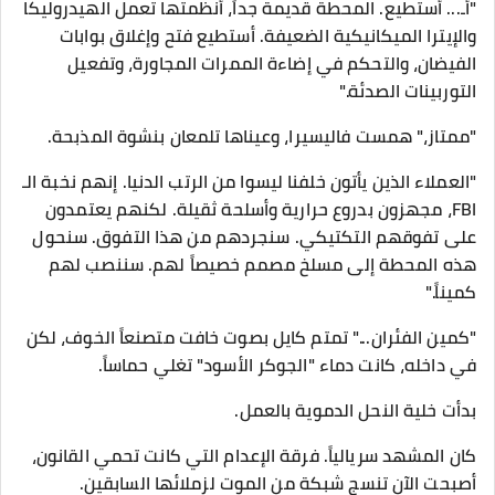
"أـ... أستطيع. المحطة قديمة جداً، أنظمتها تعمل الهيدروليكا
والإيترا الميكانيكية الضعيفة. أستطيع فتح وإغلاق بوابات
الفيضان، والتحكم في إضاءة الممرات المجاورة، وتفعيل
التوربينات الصدئة."
​"ممتاز،" همست فاليسيرا، وعيناها تلمعان بنشوة المذبحة.
"العملاء الذين يأتون خلفنا ليسوا من الرتب الدنيا. إنهم نخبة الـ
FBI، مجهزون بدروع حرارية وأسلحة ثقيلة. لكنهم يعتمدون
على تفوقهم التكتيكي. سنجردهم من هذا التفوق. سنحول
هذه المحطة إلى مسلخ مصمم خصيصاً لهم. سننصب لهم
كميناً."
​"كمين الفئران..." تمتم كايل بصوت خافت متصنعاً الخوف، لكن
في داخله، كانت دماء "الجوكر الأسود" تغلي حماساً.
​بدأت خلية النحل الدموية بالعمل.
​كان المشهد سريالياً. فرقة الإعدام التي كانت تحمي القانون،
أصبحت الآن تنسج شبكة من الموت لزملائها السابقين.