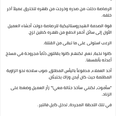
الرصاصة دخلت من صدره وخرجت من ظهره لتخترق عميلاً آخر
خلفه.
قوة الصدمة الهيدروستاتيكية للرصاصة حولت أحشاء العميل
الأول إلى سائل أحمر اندفع من ظهره كطين لزج.
​الرعب استولى على ما تبقى من القتلة.
كانوا نخبة، نعم، لكنهم كانوا يقاتلون ذئاباً مجروحة في مسلخ
أعدته بأنفسها.
​أحد العملاء، مدفوعاً باليأس المطلق، صوب سلاحه نحو الزاوية
المظلمة حيث كان أيدن وزاك يختبئان.
​"سأموت، لكنني سآخذ حثالة معي!" زأر العميل وضغط على
الزناد.
​في تلك اللحظة المجردة، تدخل كايل فالتير.