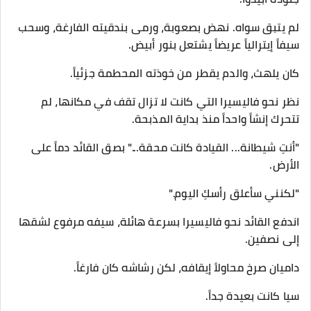
لم يتبق سواه. نهض بصعوبة، ورمى بندقيته الفارغة، وسحب
سيفاً إيترالياً عريضاً يشتعل بنور أبيض.
​كان يلهث، والدم يقطر من خوذته المحطمة جزئياً.
نظر نحو فاليسيرا التي كانت لا تزال تقف في مكانها، لم
تتحرك إنشاً واحداً منذ بداية المذبحة.
​"أنتِ شيطانة... القيادة كانت محقة..." بصق القائد دماً على
الأرض.
"لكنني سأعلق رأسكِ اليوم."
​اندفع القائد نحو فاليسيرا بسرعة هائلة، سيفه مرفوع لشقها
إلى نصفين.
​داميان صرخ محاولاً إيقافه، لكن رشاشه كان فارغاً.
سيا كانت بعيدة جداً.