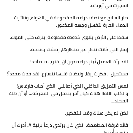
انفجرت في أوردته.
طار السلاح مع نصف ذراعه المقطوعة في الهواء، وتناثرت
الدماء الحارة لتغسل وجهه المذعور.
سقط على الأرض يتلوى كدودة مقطوعة، ينزف حتى الموت.
​إيفا، التي كانت تنظر عبر منظارها، رمشت بصدمة.
لقد رأت العميل تُبتر ذراعه دون أن يقترب منه أحد!
​مستحيل... فكرت إيفا، ونبضات قلبها تتسارع. لقد حدث مجدداً!
نفس التمزيق الداخلي الذي أصابني! الذي أصاب فارغاس!
والكلب الألفا! هناك كيان آخر يتدخل في المعركة... أو أن ذلك
المجند...
​لكن لم يكن هناك وقت للتفكير.
​قائد فرقة المداهمة، الذي كان يرتدي درعاً برتبة A، أدرك أن
جنوده أُبيدوا.