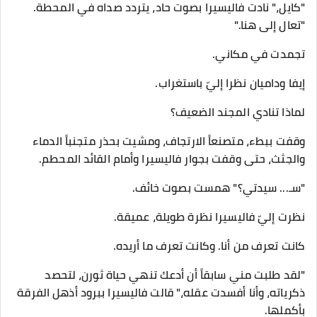
​"كايل،" نادت فاليسيرا بصوت حاد، يتردد صداه في المحطة.
"تعال إلى هنا."
​تجمدت في مكاني.
إيفا وداميان نظرا إليّ باستغراب.
لماذا تنادي المجند الضعيف؟
​وقفت ببطء، متصنعاً الارتجاف، ومشيت بحذر متجنباً الدماء
والجثث، حتى وقفت بجوار فاليسيرا وأمام القائد المحطم.
​"سـ... سيدتي؟" همست بصوت خائف.
​نظرت إليّ فاليسيرا نظرة طويلة، عميقة.
كانت تعرف من أنا. وكانت تعرف ما أريده.
​"لقد طلبت مني سابقاً أن أدعك تنهي حياة ثورن، لتحصد
ذكرياته، وأنا أفسدت عقله،" قالت فاليسيرا ببرود أذهل الفرقة
بأكملها.