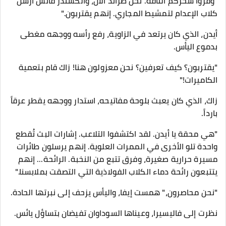
"وفروا سحركم التافه. نحن طرائد الآن، وألكسندر فانس أرسل
كلاب الإعدام لتمشيط المجاري. إنهم يقتربون."
​أيدن، الذي كان يرتعد في الزاوية، رفع رأسه ووجهه مغطى
بدموع اليأس.
"يقتربون؟ كيف تعرفين؟ نحن معزولون هنا! زاك قام بتعمية
الكاميرات!"
​زاك، الذي كان يعبث بلوحة مفاتيحه، استدار ووجهه يقطر عرقاً
بارداً.
"هي محقة يا أيدن. لقد اكتشفوا التلاعب. إشارات البث تُقطع
واحدة تلو الأخرى في الممرات العلوية. إنهم يرسلون طائرات
مسيرة حرارية صغيرة، وفرق تتبع من النخبة. الرائحة... إنهم
يتتبعون رائحة دماء الكلاب الفولاذية التي التصقت بملابسنا."
​"نحن محاصرون،" همست إيفا، واليأس يزحف إلى نبرتها الحادة.
نظرت إلى فاليسيرا، وعيناها السوداوان تفيضان بتساؤل يائس.