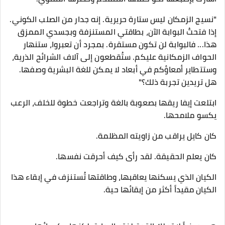
​"نسيج الزمكان ليس ستارة حريرية. إنه جدار من الصلب الكوني.
إذا فتحتُ البوابة الآن، بطاقتي المستنزفة وبجسدي الممزق
هذا... فالبوابة لن تكون مستقرة. بمجرد أن تعبروا، ستنهار
الحواف الزمكانية عليكم. ستُقطعون إلى آلاف الشرائح الذرية،
وستتطاير أمعاؤكم في أبعاد لا يمكن للغة البشرية وصفها.
هل تريدين تجربة ذلك؟"
​ابتلعت إيفا ريقها بصعوبة بالغة وتراجعت خطوة للخلف، الرعب
يكسو ملامحها.
​كان كايل يراقب من زاويته المظلمة.
كان يعلم الحقيقة. لقد رأى كيف أحرقت نفسها.
الكيان الذي يسكنها يعاقبها، وطاقتها تُستنزف في إبقاء هذا
الكيان مقيداً أكثر من إبقائها حية.