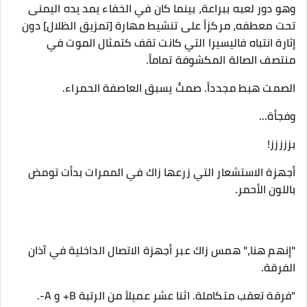
وهو دور لعبه ببراعة، بينما كان في الخفاء يمد يده اليمنى
تحت معطفه، مركزاً على تنشيط مهارة [تمزيق الظلال] دون
إثارة انتباه فاليسيرا التي كانت تقف كتمثال الموت في
منتصف الصالة المكشوفة تماماً.
​الصمت هبط مجدداً. صمتٌ يسبق العاصفة الحمراء.
​وفجأة...
بززززز!
​أجهزة الاستشعار التي زرعها زاك في الممرات بدأت تومض
باللون الأحمر.
​"إنهم هنا،" همس زاك عبر أجهزة الاتصال الداخلية في آذان
الفرقة.
"فرقة تعقب متكاملة. اثنا عشر عميلاً من الرتبة B+ و A-.