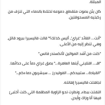
المبللة.
​كان يئن بصوت متقطع، دموعه تختلط بالدماء التي تنزف من
ركبتيه المسحوقتين.
​"أنت... القائد 'غراي'، أليس كذلك؟" قالت فاليسيرا ببرود قاتل،
وهي تنظر إليه من الأعلى.
"كنت من أشد الموالين لألكسندر فانس."
​"اقـ... اقتليني أيتها العاهرة..." بصق غراي دماً على حذائها.
"القيادة... ستبيدكم... الفوليدرز ... سيشربون دماءكم..."
​تجاهلت فاليسيرا إهانته.
التفتت ببطء، ونظرت نحو الزاوية المظلمة التي كنت أختبئ
فيها أنا وزاك وأيدن.