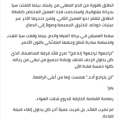
انطلق نافورة من الدم المغلي من رقبته، بينما التفتت سيا
بحركة بهلوانية، واستخدمت فخذ العميل المحتضر كنقطة
انطلاق لتقفز نحو العميل الثاني، وتمرر خنجرها الآخر عبر
عينيات خوذته، لتخترق الجمجمة وصولاً إلى الدماغ.
​سقط العميلان في بركة المياه والدم، بينما وقفت سيا تلهث،
وابتسامة سادية تلطخ وجهها الملائكي باللون الأحمر.
​"تراجعوا! تراجعوا! إنه فخ!" صرخ قائد فرقة المداهمة، الذي
كان يحاول الزحف للخلف وإعادة تجميع من تبقى من رجاله.
كانوا خمسة فقط الآن.
​"لن يتراجع أحد،" همست إيفا من أعلى الرافعة.
​بام!
رصاصة القناصة الخارقة للدروع شقت الهواء.
لم تضرب القائد، بل ضربت عميلاً آخر كان يحاول إلقاء قنبلة
إضاءة.