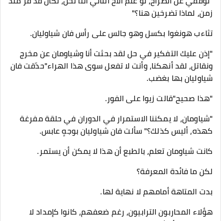
"توقفي عن الصراخ، لو علم الأخ الثاني أننا نحن، لكان قد فرّ منذ
زمن، لماذا تضرخين هنا؟"
تثاءب هونغوا بكسل وهو جالس على رأس فان شياوليان.
"إذن عليك التفكير في حل لقد بحثت أنا وشياومان عن مخرج
ونقاتل، لقد أنهكنا، وأنت لا تفعل سوى هذا الهراء"حدّقت فان
شياوليان بها بغضب.
"هذا صحيح"قالت زيوا على الفور.
"شياومان، لا يمكننا الاستمرار في الدوران في حلقة مفرغة
كهذه، أليس كذلك؟" سألت فان شياوليان بوجهٍ عابس.
كانت شياومان تعلم، بالطبع أن هذا لا يمكن أن يستمر.
لكن ما فائدة المعرفة؟
بدت المتاهة أمامهم لا نهاية لها.
هؤلاء المحاربون الترابيون، رغم ضعفهم، كانوا كإمداد لا