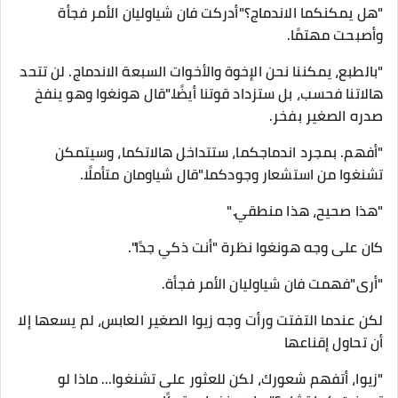
"هل يمكنكما الاندماج؟"أدركت فان شياوليان الأمر فجأة
وأصبحت مهتمًا.
"بالطبع، يمكننا نحن الإخوة والأخوات السبعة الاندماج. لن تتحد
هالاتنا فحسب، بل ستزداد قوتنا أيضًا."قال هونغوا وهو ينفخ
صدره الصغير بفخر.
"أفهم. بمجرد اندماجكما، ستتداخل هالاتكما، وسيتمكن
تشنغوا من استشعار وجودكما."قال شياومان متأملًا.
"هذا صحيح، هذا منطقي."
كان على وجه هونغوا نظرة "أنت ذكي جدًا".
"أرى"فهمت فان شياوليان الأمر فجأة.
لكن عندما التفتت ورأت وجه زيوا الصغير العابس، لم يسعها إلا
أن تحاول إقناعها
"زيوا، أتفهم شعورك، لكن للعثور على تشنغوا... ماذا لو