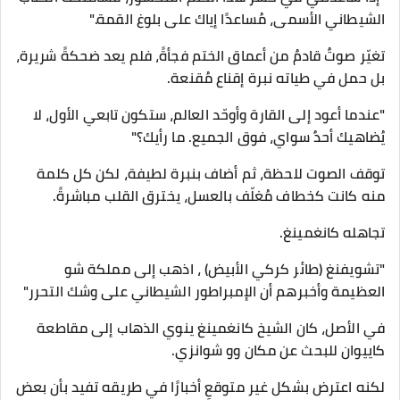
الشيطاني الأسمى، مُساعدًا إياك على بلوغ القمة."
تغيّر صوتٌ قادمٌ من أعماق الختم فجأةً، فلم يعد ضحكةً شريرة،
بل حمل في طياته نبرة إقناع مُقنعة.
"عندما أعود إلى القارة وأوحّد العالم، ستكون تابعي الأول، لا
يُضاهيك أحدٌ سواي، فوق الجميع. ما رأيك؟"
توقف الصوت للحظة، ثم أضاف بنبرة لطيفة، لكن كل كلمة
منه كانت كخطاف مُغلّف بالعسل، يخترق القلب مباشرةً.
تجاهله كانغمينغ.
"تشويفنغ (طائر كركي الأبيض) ، اذهب إلى مملكة شو
العظيمة وأخبرهم أن الإمبراطور الشيطاني على وشك التحرر"
في الأصل، كان الشيخ كانغمينغ ينوي الذهاب إلى مقاطعة
كاييوان للبحث عن مكان وو شوانزي.
لكنه اعترض بشكل غير متوقعٍ أخبارًا في طريقه تفيد بأن بعض