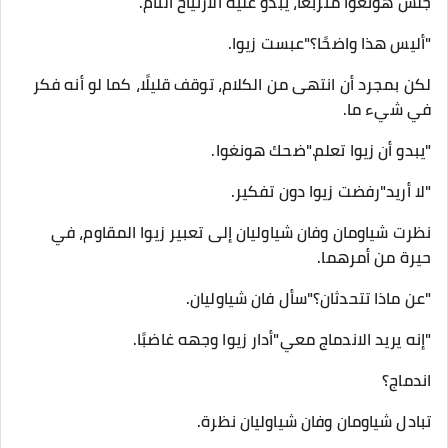
جلس هونغوا متربعًا، يبدو عليه الارتياح التام.
"أليس هذا واضحًا؟"عبست زيوا.
لكن بمجرد أن انتهى من الكلام، توقف قليلًا، كما لو أنه فكر
في شيء ما.
"يبدو أن زيوا تعلم."ضحك هونغوا.
"لا أريد"رفضت زيوا دون تفكير.
نظرت شياومان وفان شياوليان إلى تعبير زيوا المقاوم، في
حيرة من أمرهما.
"عن ماذا تتحدثان؟"سأل فان شياوليان.
"إنه يريد الاندماج معي"أدار زيوا وجهه غاضبًا.
اندماج؟
تبادل شياومان وفان شياوليان نظرة.