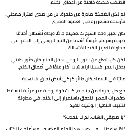
انطلقت ضحكة خافتة من أعماق الختم.
لم تكن الضحكة صادرة من حنجرة، بل من صدى اهتزاز معدني،
فأرسلت قشعريرة في العمود الفقري.
كان تعبير وجه الشيخ كانغمينغ جادًا، ويداه تُشكلان أختامًا
يدوية بسرعة، مُرسلًا أشعة من النور الروحي إلى الختم، في
محاولة لتعزيز القيد المُتهالك.
لكن كل شعاع من النور الروحي يدخل الختم كان كثور طيني
يدخل البحر، مُسببًا ارتعاشات أكثر عنفًا في أعماق الختم.
عاليًا في السماء،كان طائر كركي أبيض يُحلق بلا نهاية.
مع كل رفرفة من جناحيه، كانت قوة روحية غير مرئية تتساقط
كقطرات المطر، تتدفق باستمرار إلى الختم، في محاولة
لتثبيت الانهيار الوشيك للقيد.
"يا صديقي الشاب، لم لا نتحدث؟"
"إذا ساعدتني في كسر هذا الختم المكسور، فسأمنحك الكتاب