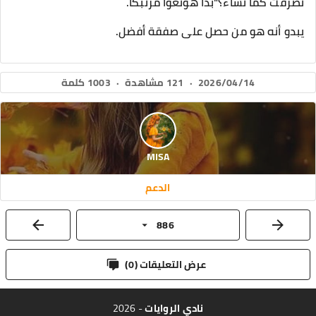
تصرفت كما تشاء؟"بدا هونغوا مرتبكًا.
يبدو أنه هو من حصل على صفقة أفضل.
2026/04/14
·
121 مشاهدة
·
1003 كلمة
MISA
الدعم
886
عرض التعليقات (
0
)
نادي الروايات
- 2026