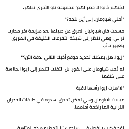
لكنهم كانوا لا حصر لهم؛ مجموعة تلو الأخرى تظهر.
"أختي شياومان، إلى أين نتجه؟"
مسحت فان شياوليان العرق عن جبينها بعد هزيمة آخر محارب
ترابي، وهي تنظر إلى شبكة التفرعات الكثيفة في الطريق
بتعبير حائر.
"زيوا، هل يمكنك تحديد موقع أخيك الثاني بدقة الآن؟"
لم تُجب شياومان على الفور، بل التفتت لتنظر إلى زيوا الجالسة
على كتفها
"لا"هزت زيوا رأسها نافية
عبست شياومان وهي تفكر، تحدق بهدوء في طبقات الجدران
الترابية المتراكمة أمامها.
لقد فكرت بالفعل في استدعاء آبا لتحطيم هذه المتاهة