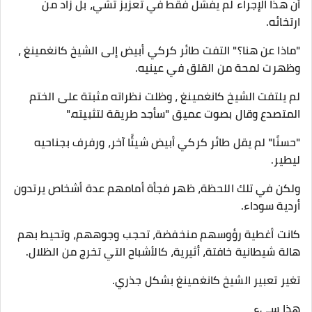
أن هذا الإجراء لم يفشل فقط في تعزيز تشي، بل زاد من
ارتخائه.
"ماذا عن هنا؟" التفت طائر كركي أبيض إلى الشيخ كانغمينغ ،
وظهرت لمحة من القلق في عينيه.
لم يلتفت الشيخ كانغمينغ ، وظلت نظراته مثبتة على الختم
المتصدع وقال بصوت عميق "سأجد طريقة لتثبيته."
"حسنًا" لم يقل طائر كركي أبيض شيئًا آخر، ورفرف بجناحيه
ليطير.
ولكن في تلك اللحظة، ظهر فجأة أمامهم عدة أشخاص يرتدون
أردية سوداء.
كانت أغطية رؤوسهم منخفضة، تحجب وجوههم، وتحيط بهم
هالة شيطانية خافتة، أثيرية، كالأشباح التي تخرج من الظلال.
تغير تعبير الشيخ كانغمينغ بشكل جذري.
هذا سيء