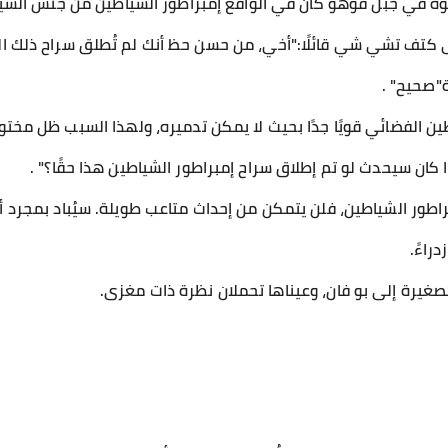
هوه في جبل فوهو كان في الواقع إمبراطور الشياطين من جنس الشي
كتف تشي شي قائلًا:"أخي، من حسن حظ أنك لم تُطلق سراح ذلك الر
"صحيح" .
ن الفضائي قويًا جدًا بحيث لا يمكن تدميره، ولهذا السبب ظل مختومً
كان سيحدث لو تم إطلاق سراح إمبراطور الشياطين هذا حقًا؟" .
راطور الشياطين، فلن يتمكن من إحداث متاعب طويلة. سيُباد بمجرد 
راءً.
لصغيرة إلى بو فان، وعيناها تحملان نظرة ذات مغزى.