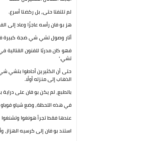
لم تلتفتا حتى، بل ركضتا أسرع.
هز بو فان رأسه عاجزًا وعاد إلى الفن
أثار وصول تشي شي ضجة كبيرة في
فهو كان مدربًا للفنون القتالية ف
تشي.'
حتى أن الكثيرين أحاطوا بتشي شي،
الذهاب إلى منزله أولًا.
بالطبع، لم يكن بو فان على دراية بك
في هذه اللحظة، وضع شياو فوباو 
عندها فقط تجرأ هونغوا وتشنغوا ع
استند بو فان إلى كرسيه الهزاز، و