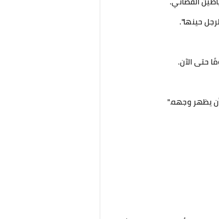
اطين الفضائي.
جل حينها".
ا حتى الآن.
أن يظهر وجهه."