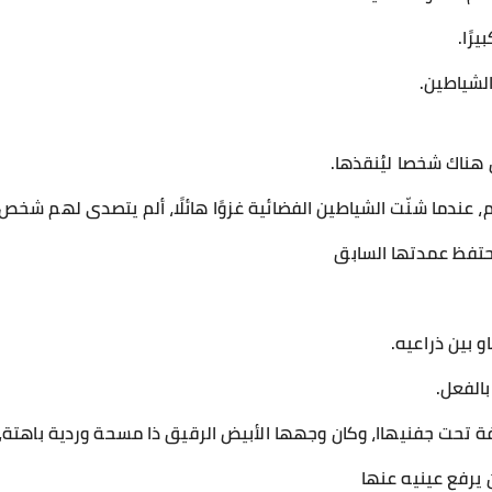
رًا.
الشياطين.
هناك شخصا ليُنقذها.
، عندما شنّت الشياطين الفضائية غزوًا هائلًا، ألم يتصدى لهم شخ
تحتفظ عمدتها السابق
 بين ذراعيه.
بالفعل.
 تحت جفنيهاا، وكان وجهها الأبيض الرقيق ذا مسحة وردية باهتة، 
يرفع عينيه عنها