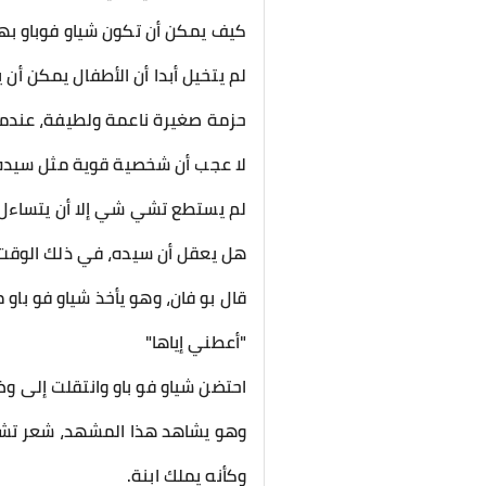
كيف يمكن أن تكون شياو فوباو به
لم يتخيل أبدا أن الأطفال يمكن أن ي
حزمة صغيرة ناعمة ولطيفة، عندما لا
لا عجب أن شخصية قوية مثل سيده ت
لم يستطع تشي شي إلا أن يتساءل.
هل يعقل أن سيده، في ذلك الوقت، 
قال بو فان، وهو يأخذ شياو فو باو 
"أعطني إياها"
احتضن شياو فو باو وانتقلت إلى و
وهو يشاهد هذا المشهد، شعر تش
وكأنه يملك ابنة.