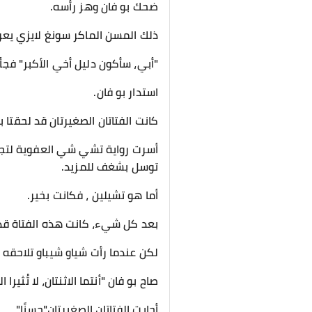
ضحك بو فان وهز رأسه.
ذلك المسن الماكر سونغ لايزي يعر
"أبي، سأكون دليل أخي الأكبر" فجأ
استدار بو فان.
كانت الفتاتان الصغيرتان قد لحقتا ب
أسرت رواية تشي شي العفوية لتجار
توسل بشغف للمزيد.
أما هو تشيلين ، فكانت بخير.
بعد كل شيء، كانت هذه الفتاة قد 
لكن عندما رأت شياو شيباو تلاحقه 
صاح بو فان "أنتما الاثنتان، لا تُثيرا
أجابت الفتاتان الصغيرتان"حسنًا"