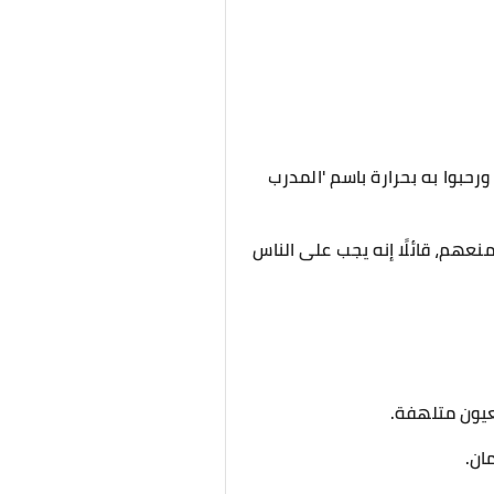
رحبوا به بحرارة باسم 'المدرب
عهم، قائلًا إنه يجب على الناس
عيون متلهفة.
ان.