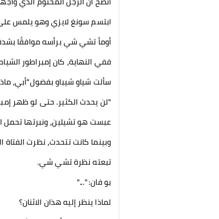
اتضح أن الرجل المختوم الذي واج
ابتسم سونغ لايزي وهو يلمس على 
أومأ تشي شي برأسه موافقًا بشدة
ففي النهاية، كان إمبراطور الشياطي
سألت شياو شيباو بفضول"أبي، ماذا 
"لن يحدث الكثير. حتى لو ظهر إمب
عبست هو تشيلين، ونبرتها تحمل ازد
وبينما كانت تتحدث، نظرت الفتاة ا
تبعته نظرة تشي شي.
بو فان: "..."
لماذا ينظر إليه هذان الاثنان؟