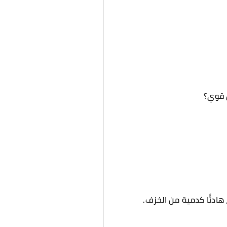
ص قوي؟
هادئًا كدمية من الخزف.