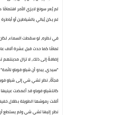
لم يُعر سونغ لايزي الأمر اهتمامًا كبي
لم يكن يُبالي بالشياطين أو أباطرة 
في نظره، لو سقطت السماء، لكان 
تمامًا كما حدث قبل عشرة آلاف عام
إضافةً إلى ذلك، لا تزال مدينتهم 
"سيدي، يبدو أن شياو فوباو نائمة"
فجأةً، نظر تشي شي إلى شياو فوباو
كانتشياو فوباو قد أغمضت عينيها 
ألقت رموشها الطويلة بظلال خفيفة
نظر إليها تشي شي ولم يستطع أن 