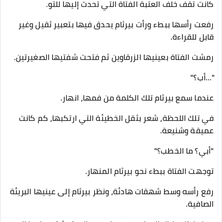
كانت تقف خلف العتبة الفتاة التي تحدث إليها للتو.
رفعت رأسها ببطء ورأت بيرثام يحدق فيها بتعبير ثقيل وغير
قابل للقراءة.
رمشت الفتاة بعينيها الزرقاوين ثم فتحت شفتيها الصغيرتين.
"…أب؟"
عندما سمع بيرثام تلك الكلمة من فمها، انهار.
في تلك اللحظة، شعر بثقل الخطيئة التي ارتكبها، كم كانت
عميقة وشنيعة.
"أبي؟ ما الخطب؟"
توجهت الفتاة ببطء نحو بيرثام المنهار.
رفع رأسه وسط شهقات هادئة، ونظر بيرثام إلى عينيها البريئة
الصافية.