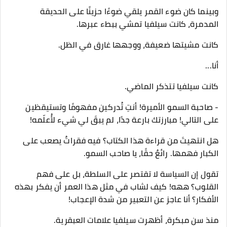
وبينما كان ضوء القمر يلقي ضوءًا حزينًا على الحديقة
المدمرة، كانت سيلفيا تمشي ببطء عبرها.
كانت مشيتها ضعيفة، ووجهها غارق في الظل.
أنا...
كانت سيلفيا تتذكر الماضي.
- صاحبة السمو الأميرة! أنتِ تُدركين مفهومًا وتستيقظين
على التالي! مبارزتك بارعة جدًا، لم يبقَ لي شيء لأُعلّمه!
هل انتهيتَ من قراءة هذا الكتاب؟ فيه فقراتٌ يصعب على
الكبار فهمها. رائعٌ حقًا، يا صاحب السمو.
تقول إن السياسة لا تقتصر على السلطة، بل على فهم
القلوب؟ ههه! كيف لشاب في مثل هذا العمر أن يفكر بهذه
الأفكار؟ أنا عاجز عن التعبير من شدة الإعجاب!
منذ سن مبكرة، أظهرت سيلفيا علامات العبقرية.