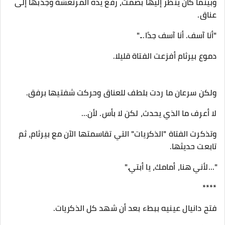
وبينما كان ينظر إليها بصمت، رفع يده المرتعشة وجذبها إلى
عناق.
"أنا آسف. أنا آسف جدًا..."
دموع بيرثام أفزعت الفتاة قليلا.
ولكن سرعان ما ردت بلطف للعناق وحركت شفتيها برفق.
لا أعرف ما الذي يحدث، لكن لا بأس. لأن...
وتذكرت الفتاة "الذكريات" التي تقاسمتها الآن مع بيرثام، ثم
تابعت حديثها.
"...لأني هنا، أمامك، يا أبتي."
****
فتح دانيال عينيه ببطء بعد أن شهد كل الذكريات.