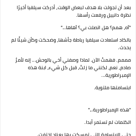
بعد أن تجولت بلا هدف لبعض الوقت، أدركت سيلفيا أخيرًا
نظرة دانييل ورفعت رأسها.
"آه، همم؟ هل اتصلت بي؟ آهاها..."
بالكاد استعادت سيلفيا رباطة جأشها، وضحكت وكأن شيئًا لم
يحدث.
مممم. فهمتُ الآن. لماذا وصفني أخي بالوحش... إنه لأمرٌ
صادم، نعم، لكنني ما زلتُ، قبل كل شيء، ابنة هذه
الإمبراطورية...
ابتسامتها ملتوية.
"هذه الإمبراطورية..."
الكلمات لم تستمر أبدا.
حتى الابتسامة التي تمسكت بها بعناد اختفت.