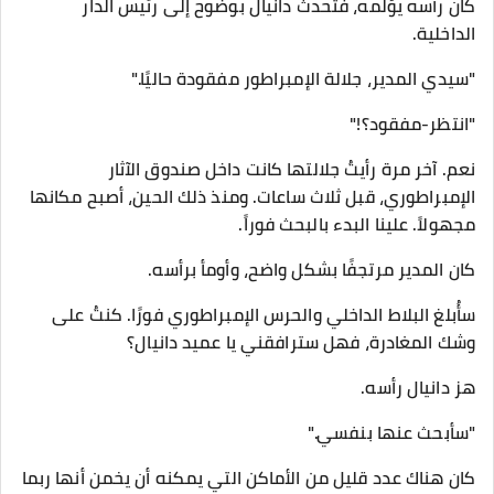
كان رأسه يؤلمه، فتحدث دانيال بوضوح إلى رئيس الدار
الداخلية.
"سيدي المدير، جلالة الإمبراطور مفقودة حاليًا."
"انتظر-مفقود؟!"
نعم. آخر مرة رأيتُ جلالتها كانت داخل صندوق الآثار
الإمبراطوري، قبل ثلاث ساعات. ومنذ ذلك الحين، أصبح مكانها
مجهولاً. علينا البدء بالبحث فوراً.
كان المدير مرتجفًا بشكل واضح، وأومأ برأسه.
سأُبلغ البلاط الداخلي والحرس الإمبراطوري فورًا. كنتُ على
وشك المغادرة، فهل سترافقني يا عميد دانيال؟
هز دانيال رأسه.
"سأبحث عنها بنفسي."
كان هناك عدد قليل من الأماكن التي يمكنه أن يخمن أنها ربما