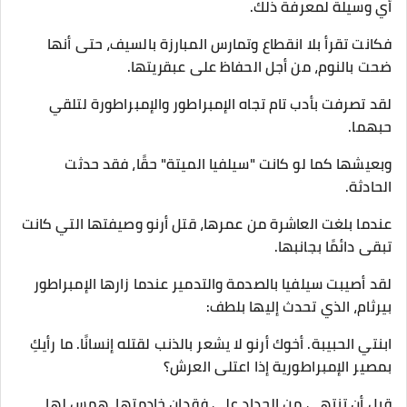
أي وسيلة لمعرفة ذلك.
فكانت تقرأ بلا انقطاع وتمارس المبارزة بالسيف، حتى أنها
ضحت بالنوم، من أجل الحفاظ على عبقريتها.
لقد تصرفت بأدب تام تجاه الإمبراطور والإمبراطورة لتلقي
حبهما.
وبعيشها كما لو كانت "سيلفيا الميتة" حقًا، فقد حدثت
الحادثة.
عندما بلغت العاشرة من عمرها، قتل أرنو وصيفتها التي كانت
تبقى دائمًا بجانبها.
لقد أصيبت سيلفيا بالصدمة والتدمير عندما زارها الإمبراطور
بيرثام، الذي تحدث إليها بلطف:
ابنتي الحبيبة. أخوك أرنو لا يشعر بالذنب لقتله إنسانًا. ما رأيكِ
بمصير الإمبراطورية إذا اعتلى العرش؟
قبل أن تنتهي من الحداد على فقدان خادمتها، همس لها