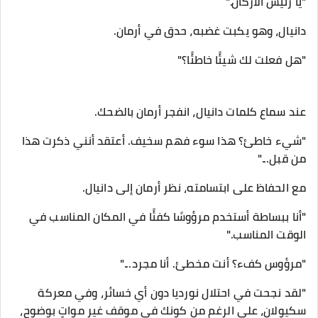
"يا رئيس الأركان."
دانيال، وهو يكبت غضبه، حدق في أرمان.
"هل فعلت لك شيئًا خاطئًا؟"
عند سماع كلمات دانيال، انفجر أرمان بالضحك.
"شيء خاطئ؟ هذا سوء فهم سخيف. أعتقد أنني ذكرت هذا
من قبل..."
مع الحفاظ على ابتسامته، نظر أرمان إلى دانيال.
"أنا ببساطة أستخدم مرؤوسًا كفئًا في المكان المناسب في
الوقت المناسب."
"مرؤوس كفء؟ أنت مخطئ. أنا مجرد..."
"لقد نجحت في احتلال نورديا دون أي خسائر، وفي معركة
سكيولان، على الرغم من كونك في موقف غير مواتٍ بوضوح،