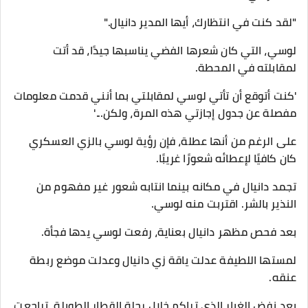
"لقد كنت في انتظارك، أيها المدير دانيال."
لوسي، التي كان شعرها الفضي يناسبها جيدًا، قد أتت
لمقابلته في المحطة.
'كنت أتوقع أن تأتي لوسي لمقابلتي بما أنني قدمت معلومات
مفصلة عن جدول إجازتي هذه المرة، ولكن...'
على الرغم من أنها عطلة، فإن رؤية لوسي بالزي العسكري
كان كافيًا لإعطائه شعورًا غريبًا.
تجمد دانيال في مكانه بينما انتابه شعور غير مفهوم من
النذير بالشر. اقتربت منه لوسي.
بعد فحص مظهر دانيال بعناية، رفعت لوسي يدها فجأة.
لمستها اللطيفة عدلت ياقة زي دانيال وعدلت موضع ربطة
عنقه.
بعد نفض الغبار الذي تراكم خلال رحلة القطار الطويلة، تراجعت