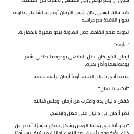
سوى أن يتبع لوسي إلى المقهى بالقرب من المحطة.
كما قالت لوسي، كان رئيس الأركان أرمان جالسًا على طاولة
بجوار النافذة مع حراسه.
لكونه ضخم القامة، جعل الطاولة تبدو صغيرة بالمقارنة.
"...أوه؟"
أرمان، الذي كان يحتل المقهى بوجوده الطاغي، شعر
بوصولهما وأدار بصره.
عندما أدى دانيال التحية، أومأ أرمان برأسه بخفة.
"أنت هنا. تعال."
خفض دانيال يده واقترب من أرمان، وجلس قبالته.
نظر أرمان إلى دانيال على مهل وابتسم.
"يبدو أننا نرى بعضنا البعض بشكل متكرر مؤخرًا. أعتذر عن
ذلك. رؤية وجه رئيسك بعد انتهاء إجازتك مباشرة ليس أمرًا