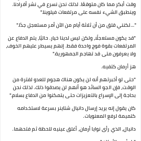
وقت أبكر مما كان متوقعًا. لذلك نحن نسرع في نشر أفرادنا.
وينطبق الشيء نفسه على مرتفعات فيلوينا."
"...لكنني قلق من أن ثلاثة أيام من الآن أمر مستعجل جدًا."
"قد يكون مستعجلًا، ولكن ليس لدينا خيار. حاليًا، يتم الدفاع عن
المرتفعات بقوة فوج واحدة فقط. إنهم يسيطر عليهم الخوف،
ولا يعرفون متى قد تهاجم الجمهورية."
هز أرمان كتفيه.
"حتى لو أخبرتهم أنه لن يكون هناك هجوم للعدو لفترة من
الوقت، فإن الجو السائد هو أنهم لن يصدقوا ذلك. لذلك نحن
بحاجة إلى الإسراع بالتعزيزات حتى يتمكنوا من الدفاع بسلام."
كان يقول إنه يريد إرسال دانيال شتاينر بسرعة لاستخدامه
كتميمة لرفع المعنويات.
دانيال، الذي رأى نوايا أرمان، أغلق عينيه للحظة ثم فتحهما.