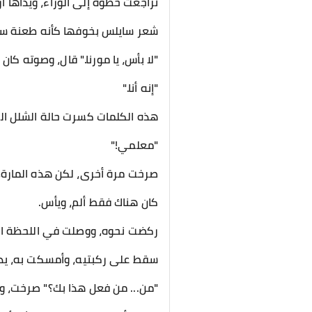
​تراجعت خطوة إلى الوراء، ويداها
شعر سايلس بخوفها كأنه طعنة س
"لا بأس، يا مورنا." قال، وصوته كان 
"إنه أنا."
هذه الكلمات كسرت حالة الشلل الت
"معلمي!"
صرخت مرة أخرى، لكن هذه المارة،
كان هناك فقط ألم، ويأس.
ركضت نحوه، ووصلت في اللحظة التي
سقط على ركبتيه، وأمسكت به، يداه
​"من... من فعل هذا بك؟" صرخت، و