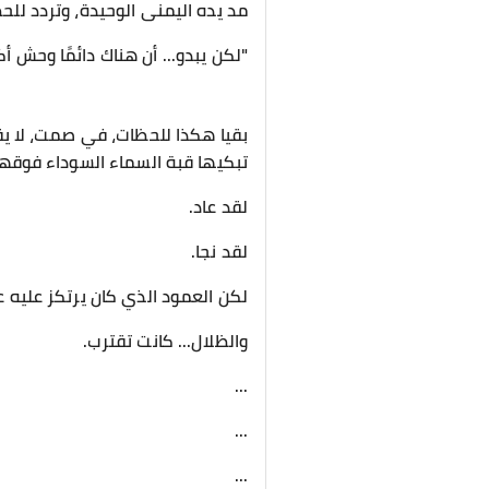
مد يده اليمنى الوحيدة، وتردد لل
"لكن يبدو... أن هناك دائمًا وحش أك
​بقيا هكذا للحظات، في صمت، لا ي
تبكيها قبة السماء السوداء فوقهم
لقد عاد.
لقد نجا.
لكن العمود الذي كان يرتكز عليه ع
والظلال... كانت تقترب.
...
...
...