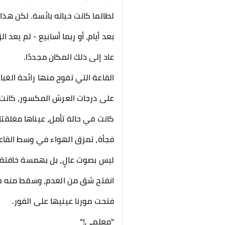
لطالما كانت حياته بائسة. لكن هذا 
​بعد أيام، أو ربما أسابيع - لم يعد ا
عاد إلى ذلك المكان مجددًا.
القاعة التي تفوح منها رائحة الغبا
​على درجات العرش المكسور، كانت 
كانت في حالة تأمل، عيناها مغلقتان
​فجأة، تمزق الهواء في وسط القاع
ليس بصوت عالٍ، بل بهمسة خافتة،
انفتح شق من العدم، وسقط منه ج
فتحت مورنا عينيها على الفور.
"معلمي!"