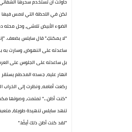
حاولت أن تستخدم سحرها الشفائي
لكن في اللحظة التي لامس فيها ض
الضوء الأبيض تلاشى، وحل محله 
"لا يمكنكِ." قال سايلس بضعف. "إن
​ساعدته على النهوض، وسارت به بب
بل ساعدته على الجلوس على العر
انهار عليه، جسده المحطم يستقر 
ركعت أمامه، ونظرت إلى الخراب ال
​"كنت أظن..." تمتمت، وصوتها مكسو
​تنهد سايلس تنهيدة طويلة، متعبة
"لقد كنت أظن ذلك أيضًا."