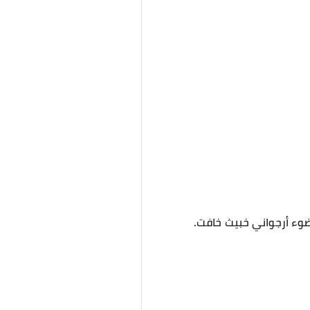
بضوء أرجواني خبيث خافت.