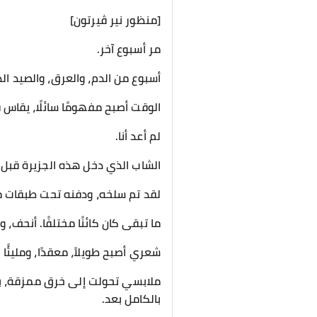
​[منظور نير ڤيرتون]
​مر أسبوع آخر.
أسبوع من الدم، والعرق، والصيد الذ
الوقت أصبح مفهومًا سائلًا، يقاس
​لم أعد أنا.
الشاب الذي دخل هذه الجزيرة قبل عش
لقد تم سلخه، ودفنه تحت طبقات من 
ما تبقى كان كائنًا مختلفًا. أنحف
شعري أصبح طويلاً، معقدًا، ومليئًا 
ملابسي تحولت إلى خرق ممزقة، بال
بالكامل بعد.