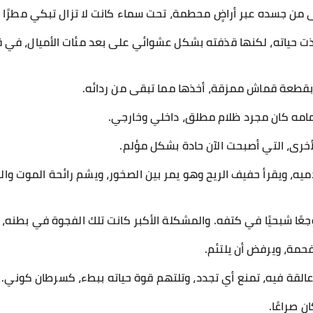
 من جسده عبر أراضٍ محطمة، تحت سماء كانت لا تزال تبكي مطرًا 
قذت حياته، لكنها قذفته بشكل عشوائي على بعد مئات الأميال، في 
 بقطعة قماش ممزقة، أخذها مما تبقى من ردائه.
 أمامه كان مجرد ظلام مطلق، داخلي وخارجي.
أخرى، التي أصبحت الآن حادة بشكل مؤلم.
ميه، ويقرأ حفيف الريح وهو يمر بين الصخور، ويشم رائحة الموت وا
جعًا شبحيًا في كتفه. والمشكلة الأكبر كانت تلك الفجوة في بطنه،
فحمة، ويرفض أن يلتئم.
ل عالقة فيه، تمنع أي تجدد، وتلتهم قوة حياته ببطء، كسرطان كوني.
 صراعًا.