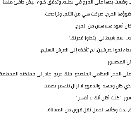
. وضعت يدها على الجرح في بطنه، وتدفق ضوء أبيض دافئ منها.
وؤها الجرح، صرخت هي من الألم، وتراجعت.
دخان أسود هسهس من الجرح.
ه... سم شيطاني. يتجاوز قدرتك."
طء نحو العرشين. لم تأخذه إلى العرش السليم.
ش المكسور.
على الحجر العظمي المتصدع. ملك جريح، عاد إلى مملكته المحطمة.
ذي كان وجهه، والدموع لا تزال تنهمر بصمت.
ر. "كنت أظن أنك لا تُقهر."
، بدت وكأنها تحمل ثقل قرون من المعاناة.