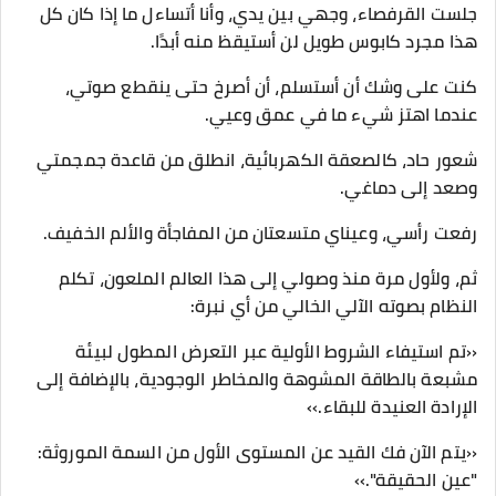
جلست القرفصاء، وجهي بين يدي، وأنا أتساءل ما إذا كان كل
هذا مجرد كابوس طويل لن أستيقظ منه أبدًا.
كنت على وشك أن أستسلم، أن أصرخ حتى ينقطع صوتي،
عندما اهتز شيء ما في عمق وعيي.
شعور حاد، كالصعقة الكهربائية، انطلق من قاعدة جمجمتي
وصعد إلى دماغي.
رفعت رأسي، وعيناي متسعتان من المفاجأة والألم الخفيف.
ثم، ولأول مرة منذ وصولي إلى هذا العالم الملعون، تكلم
النظام بصوته الآلي الخالي من أي نبرة:
‹‹تم استيفاء الشروط الأولية عبر التعرض المطول لبيئة
مشبعة بالطاقة المشوهة والمخاطر الوجودية، بالإضافة إلى
الإرادة العنيدة للبقاء.››
‹‹يتم الآن فك القيد عن المستوى الأول من السمة الموروثة:
"عين الحقيقة".››