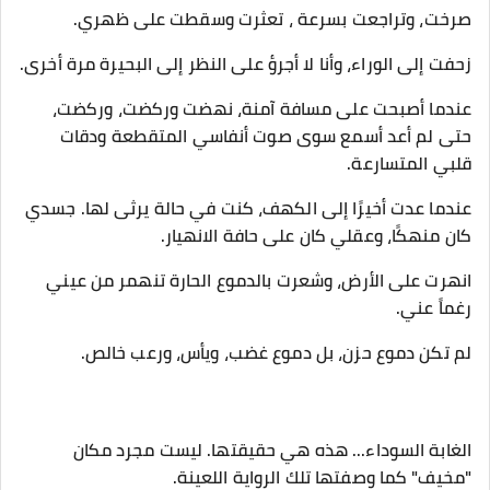
صرخت، وتراجعت بسرعة ، تعثرت وسقطت على ظهري.
زحفت إلى الوراء، وأنا لا أجرؤ على النظر إلى البحيرة مرة أخرى.
عندما أصبحت على مسافة آمنة، نهضت وركضت، وركضت،
حتى لم أعد أسمع سوى صوت أنفاسي المتقطعة ودقات
قلبي المتسارعة.
عندما عدت أخيرًا إلى الكهف، كنت في حالة يرثى لها. جسدي
كان منهكًا، وعقلي كان على حافة الانهيار.
انهرت على الأرض، وشعرت بالدموع الحارة تنهمر من عيني
رغماً عني.
لم تكن دموع حزن، بل دموع غضب، ويأس، ورعب خالص.
الغابة السوداء... هذه هي حقيقتها. ليست مجرد مكان
"مخيف" كما وصفتها تلك الرواية اللعينة.