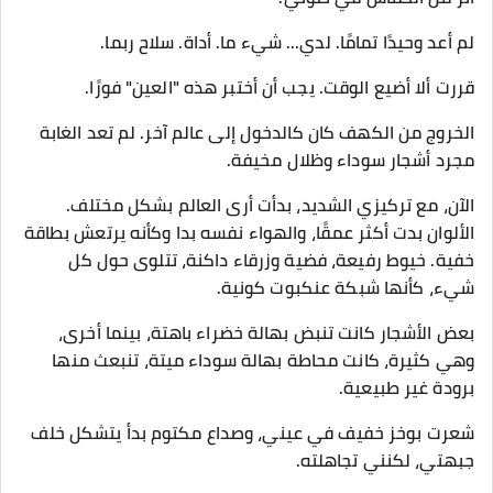
لم أعد وحيدًا تمامًا. لدي... شيء ما. أداة. سلاح ربما.
قررت ألا أضيع الوقت. يجب أن أختبر هذه "العين" فورًا.
الخروج من الكهف كان كالدخول إلى عالم آخر. لم تعد الغابة
مجرد أشجار سوداء وظلال مخيفة.
الآن، مع تركيزي الشديد، بدأت أرى العالم بشكل مختلف.
الألوان بدت أكثر عمقًا، والهواء نفسه بدا وكأنه يرتعش بطاقة
خفية. خيوط رفيعة، فضية وزرقاء داكنة، تتلوى حول كل
شيء، كأنها شبكة عنكبوت كونية.
بعض الأشجار كانت تنبض بهالة خضراء باهتة، بينما أخرى،
وهي كثيرة، كانت محاطة بهالة سوداء ميتة، تنبعث منها
برودة غير طبيعية.
شعرت بوخز خفيف في عيني، وصداع مكتوم بدأ يتشكل خلف
جبهتي، لكنني تجاهلته.