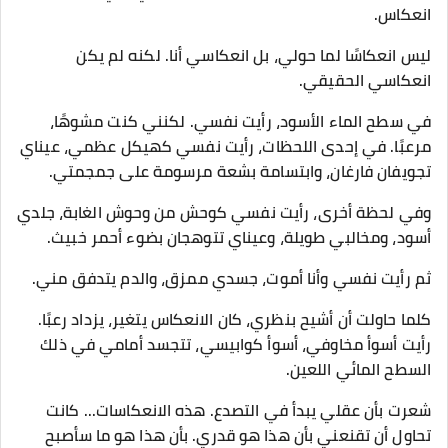
انعكاس.
ليس انعكاسًا لما حولي، بل انعكاسي أنا. لكنه لم يكن
انعكاسي الحقيقي.
في سطح الماء الأسود، رأيت نفسي. لكنني كنت مشوهًا،
مرعبًا. في إحدى اللحظات، رأيت نفسي كهيكل عظمي، عيناي
تجويفان فارغان، وابتسامة بشعة مرسومة على جمجمتي.
وفي لحظة أخرى، رأيت نفسي كوحش من وحوش الغابة، جلدي
أسود، ومخالبي طويلة، وعيناي تتوهجان بضوء أحمر خبيث.
ثم رأيت نفسي وأنا أموت، جسدي ممزق، والدم يتدفق مني.
كلما حاولت أن أشيح بنظري، كان الانعكاس يتغير، يزداد رعبًا.
رأيت أسوأ مخاوفي، أسوأ كوابيسي، تتجسد أمامي في ذلك
السطح المائي اللعين.
شعرت بأن عقلي يبدأ في التصدع. هذه الانعكاسات... كانت
تحاول أن تقنعني بأن هذا هو قدري. بأن هذا هو ما سأصبح