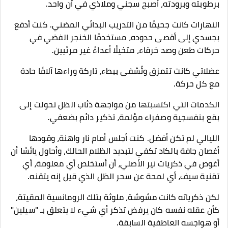
برطوبته وبرودته، أصبح سجني وملاذي في آن واحد.
النهارات كانت جحيمًا من التدريب البدائي المضني. كنت أدفع
بجسدي إلى أقصى حدوده، مستخدمًا الخنجر الفضي في
حركات طعن وصد خرقاء، متخيلًا أعداءً غير مرئيين.
عضلاتي كانت تتمزق وتُشفى ببطء، تاركة وراءها آلامًا حادة
مع كل حركة.
الكدمات التي اكتسبتها من مواجهة ذئاب الظل تحولت إلى
بقع بنفسجية وصفراء مؤلمة، تذكير دائم بضعفي.
الليالي لم تكن أفضل. كنت أجلس أمام نار واهنة، وقودها
أغصان جافة بالكاد تكفي لتبديد الظلام الحالك، وأحاول يائسًا أن
أغوص في ذكريات نير الأصلي، أن أستخلص أي معلومة، أي
تقنية سيف، أي لمحة عن سحر الظل الذي قيل إنه يتقنه.
لكن ذكرياته كانت مشوشة، ملوثة بتلك الرومانسية المقيتة،
كأن عقله نفسه كان يرفض تذكر أي شيء لا يتعلق بـ "سيلين"
أو هواجسه العاطفية السابقة.