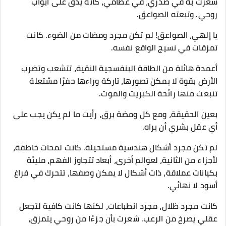
شعرت به في صدري، في عظامي، كأنه يدق على أبواب
روحي. وتبعته الصواعق.
يا إلهي، الصواعق! لم تكن مجرد ومضات من الضوء. كانت
تمزقات في نسيج الواقع نفسه.
أعمدة هائلة من الطاقة البنفسجية النقية، تتشعب وتضرب
الأرض بقوة لا يمكن تصورها، تاركة وراءها حفرًا مشتعلة
تنبعث منها رائحة الكبريت والموت.
بعين الحقيقة، ومع كل ومضة برق، رأيت ما لم يكن يجب على
أي عقل بشري أن يراه.
لم تكن مجرد أشكال هندسية مستحيلة. كانت لمحات خاطفة،
لأجزاء من الثانية، لعوالم أخرى، أبعاد تتجاوز الفهم، مليئة
بكيانات عملاقة، ذات أشكال لا يمكن وصفها، تتحرك في فراغ
أسود لا نهائي.
كانت مجرد ظلال، مجرد انطباعات، لكنها كانت كافية لتجعل
عقلي يصرخ من الرعب. شعرت بأن جزءًا من روحي يتمزق،