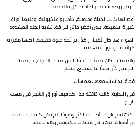
تنبض ببطء شديد، بالكاد يمكن ملاحظته.
أغصانها كانت نحيلة وطويلة، كأصابع عنكبوتية، وعليها أوراق
كبيرة، سميكة، بلون أخضر مائل للزرقة، تشبه الجلد المشدود.
الهواء هنا كان ثقيلاً، راكدًا، برائحة حلوة خفيفة، لكنها مقززة،
كرائحة الزهور المتعفنة.
والصمت... كان صمتًا مختلفًا. ليس صمت الموت، بل صمت
الترقب، كأن شيئًا ما يستمع، ينتظر.
فجأة، بدأت أسمعها. همسات.
في البداية، كانت خافتة جدًا، كحفيف أوراق الشجر في مهب
الريح.
لكنها سرعان ما أصبحت أكثر وضوحًا. لم تكن كلمات محددة،
بل أصوات، تنهدات، ضحكات مكتومة، بكاء خافت.