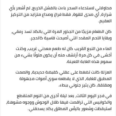
محاولاتي لاستدعاء السحر باءت بالفشل الذريع، لم أشعر بأي
شرارة، أي صدى للقوة، فقط فراغ وصداع متزايد من التركيز
العقيم.
كان الطعام مزيجًا من الجذور المرة التي بالكاد تسد رمقي،
وبقايا اللحم المقدد التي أصبحت قاسية كالحجر.
الماء من النبع القريب كان له طعم معدني غريب، وكنت
أخشى في كل مرة أرتشف منه أن يكون ملوثًا بشيء من
سموم هذه الغابة اللعينة.
العزلة كانت تضغط على عقلي كقبضة حديدية، والصمت
المطبق للغابة، الذي لا يقطعه سوى أصوات مجهولة
ومقلقة، كان يثير جنوني ببطء.
في فجر اليوم الثالث، بعد ليلة أخرى من النوم المتقطع
والكوابيس التي تراقصت فيها ظلال الوحوش ووجوه مشوهة،
استيقظت وشعور باليأس المطلق يكاد يسحقني.