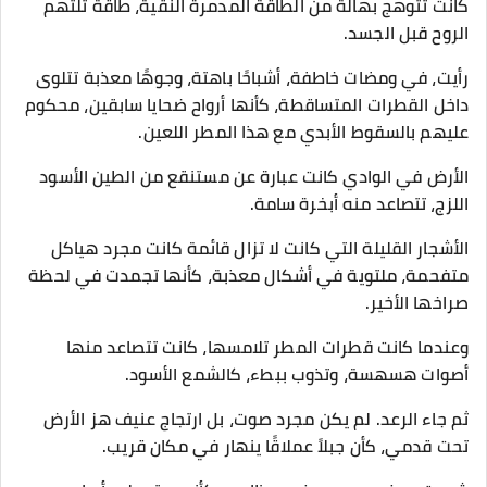
كانت تتوهج بهالة من الطاقة المدمرة النقية، طاقة تلتهم
الروح قبل الجسد.
رأيت، في ومضات خاطفة، أشباحًا باهتة، وجوهًا معذبة تتلوى
داخل القطرات المتساقطة، كأنها أرواح ضحايا سابقين، محكوم
عليهم بالسقوط الأبدي مع هذا المطر اللعين.
الأرض في الوادي كانت عبارة عن مستنقع من الطين الأسود
اللزج، تتصاعد منه أبخرة سامة.
الأشجار القليلة التي كانت لا تزال قائمة كانت مجرد هياكل
متفحمة، ملتوية في أشكال معذبة، كأنها تجمدت في لحظة
صراخها الأخير.
وعندما كانت قطرات المطر تلامسها، كانت تتصاعد منها
أصوات هسهسة، وتذوب ببطء، كالشمع الأسود.
ثم جاء الرعد. لم يكن مجرد صوت، بل ارتجاج عنيف هز الأرض
تحت قدمي، كأن جبلاً عملاقًا ينهار في مكان قريب.