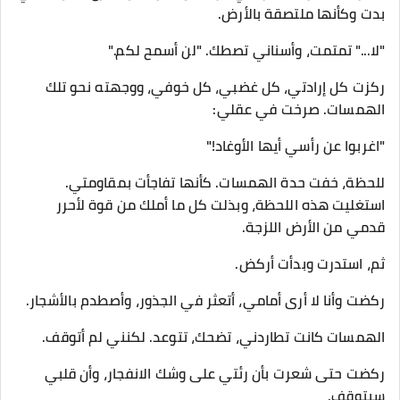
بدت وكأنها ملتصقة بالأرض.
"لا..." تمتمت، وأسناني تصطك. "لن أسمح لكم."
ركزت كل إرادتي، كل غضبي، كل خوفي، ووجهته نحو تلك
الهمسات. صرخت في عقلي:
"اغربوا عن رأسي أيها الأوغاد!"
للحظة، خفت حدة الهمسات. كأنها تفاجأت بمقاومتي.
استغليت هذه اللحظة، وبذلت كل ما أملك من قوة لأحرر
قدمي من الأرض اللزجة.
ثم، استدرت وبدأت أركض.
ركضت وأنا لا أرى أمامي، أتعثر في الجذور، وأصطدم بالأشجار.
الهمسات كانت تطاردني، تضحك، تتوعد. لكنني لم أتوقف.
ركضت حتى شعرت بأن رئتي على وشك الانفجار، وأن قلبي
سيتوقف.