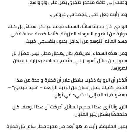
وصلت إلى حافة منحدر صخري يطل على وادٍ واسع.
وما رأيته جعل دمي يتجمد في عروقي.
الوادي كان جحيمًا سائلًا. السماء فوقه لم تكن سماءً، بل كتلة
دوارة من الغيوم السوداء المزرقة، كأنها كدمة عملاقة في
جسد العالم، تتوهج من الداخل بضوء بنفسجي خبيث.
ومن هذه السماء المريضة، كان يهطل مطر. ليس مطرًا، بل
سيول من سائل أسود زيتي، كثيف، يتساقط بغزارة لا يمكن
تصورها.
أتذكر أن الرواية ذكرت بشكل عابر أن قطرة واحدة من هذا
المطر كفيلة بقتل إنسان من الرتبة الرابعة – "سيد مبتدئ" –
بسهولة، تحلله إلى لا شيء في ثوانٍ.
الآن، وأنا أرى هذا الجحيم السائل، أدركت أن هذا الوصف كان
متحفظًا بشكل يثير الغثيان.
بعين الحقيقة، رأيت ما هو أبعد من مجرد مطر سام. كل قطرة