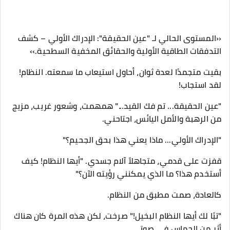
‹‹المستوى الحالي لـ "عين الحقيقة": الإدراك الأولي – كشف
التدفقات الطاقية الأولية والحقائق المخفية السطحية.››
بقيت متجمدًا لعدة ثوان، أحاول استيعاب ما سمعته. النظام!
لقد استجاب!
"عين الحقيقة... تم فك القيد..." همهمت، وشعور غريب، مزيج
من الرهبة والأمل اليائس، اجتاحني.
"الإدراك الأولي... ماذا يعني هذا بحق الجحيم؟"
قفزت على قدمي، متجاهلاً آلام جسدي. "أيها النظام! كيف
أستخدم هذا؟ ما الذي يمكنني رؤيته الآن؟"
كالعادة، صمت مطبق من النظام.
"تبًا لك أيها النظام البخيل!" صرخت، لكن هذه المرة كان هناك
أثر من الحماس في صوتي.