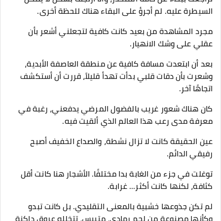
السيطرة عليه. لم أجرؤ على البقاء هناك للحظة أخرى.
مجرد المشاهدة من بعيد كانت كافية لتجعلني أشعر بأن
عقلي على وشك الانهيار.
بعد أن ابتعدت مسافة كافية عن منطقة العاصفة الأبدية،
وشعرت بأن دقات قلبي بدأت تهدأ قليلاً، قررت أن أستكشف
اتجاهًا آخر.
كان هناك شعور غريب بالفضول المرضي يدفعني، رغبة في
معرفة مدى رعب هذا العالم الذي ألقيت فيه.
عين الحقيقة كانت لا تزال نشطة، والصداع الخفيف أصبح
رفيقي الدائم.
توغلت في جزء من الغابة بدا مختلفًا. الأشجار هنا كانت أقل
كثافة، لكنها كانت أكثر... غرابة.
لم تكن جذوعها خشبية بالمعنى التقليدي. بل كانت تبدو
وكأنها مصنوعة من لحم رمادي، متيبس، تتخلله عروق داكنة