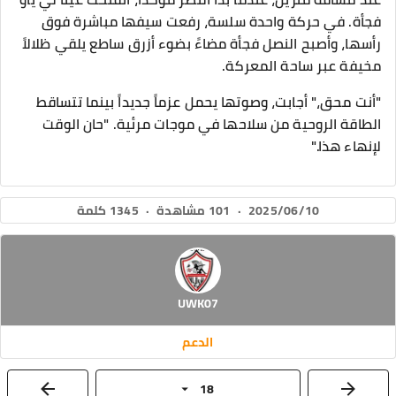
فجأة. في حركة واحدة سلسة، رفعت سيفها مباشرة فوق
رأسها، وأصبح النصل فجأة مضاءً بضوء أزرق ساطع يلقي ظلالاً
مخيفة عبر ساحة المعركة.
"أنت محق،" أجابت، وصوتها يحمل عزماً جديداً بينما تتساقط
الطاقة الروحية من سلاحها في موجات مرئية. "حان الوقت
لإنهاء هذا."
2025/06/10
·
101 مشاهدة
·
1345 كلمة
UWK07
الدعم
18