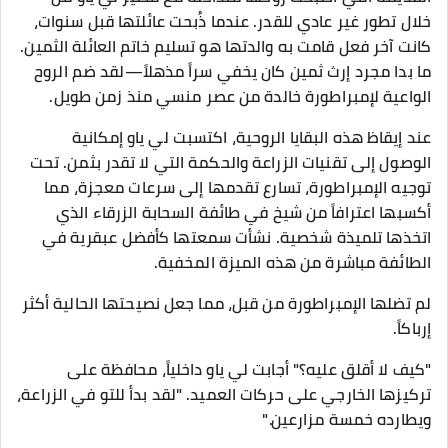
خلال تطور غير عادي للقدر. عندما ذُبحت عائلتها قبل سنوات،
كانت آخر فعل قامت به والدتها هو تسليم خاتم العائلة الثمين.
ما بدا مجرد إرث ثمين كان يخفي سراً مذهلاً—لقد ضم الروح
الواعية لإمبراطورة خالدة من عصر منسي منذ زمن طويل.
عند إيقاظ هذه البقايا الروحية، اكتسبت لي ياو إمكانية
الوصول إلى تقنيات الزراعة والحكمة التي لا تقدر بثمن. تحت
توجيه الإمبراطورة، تسارع تقدمها إلى سرعات معجزة، مما
أكسبها اعترافاً من شيخ في طائفة السحابة الزرقاء الذي
اتخذها تلميذة شخصية. نشأت سمعتها كأفضل عبقرية في
الطائفة مباشرة من هذه الميزة المخفية.
لم تضلها الإمبراطورة من قبل، مما جعل نصيحتها الحالية أكثر
إرباكاً.
"كيف لا أقلق عليه؟" أجابت لي ياو داخلياً، محافظة على
تركيزها الخارجي على حركات العميد. "لقد بدأ للتو في الزراعة،
ويطارده خمسة مزارعين."