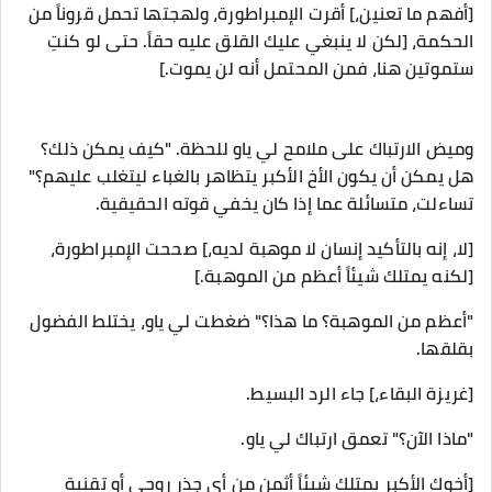
[أفهم ما تعنين،] أقرت الإمبراطورة، ولهجتها تحمل قروناً من
الحكمة، [لكن لا ينبغي عليك القلق عليه حقاً. حتى لو كنتِ
ستموتين هنا، فمن المحتمل أنه لن يموت.]
وميض الارتباك على ملامح لي ياو للحظة. "كيف يمكن ذلك؟
هل يمكن أن يكون الأخ الأكبر يتظاهر بالغباء ليتغلب عليهم؟"
تساءلت، متسائلة عما إذا كان يخفي قوته الحقيقية.
[لا، إنه بالتأكيد إنسان لا موهبة لديه،] صححت الإمبراطورة،
[لكنه يمتلك شيئاً أعظم من الموهبة.]
"أعظم من الموهبة؟ ما هذا؟" ضغطت لي ياو، يختلط الفضول
بقلقها.
[غريزة البقاء،] جاء الرد البسيط.
"ماذا الآن؟" تعمق ارتباك لي ياو.
[أخوك الأكبر يمتلك شيئاً أثمن من أي جذر روحي أو تقنية