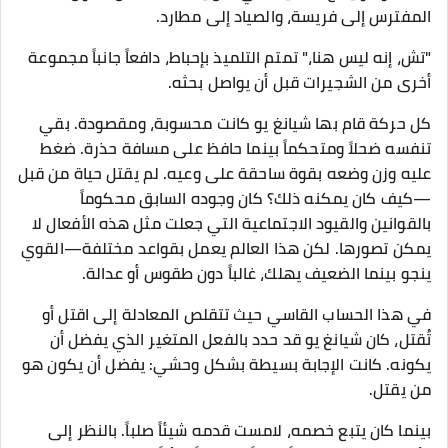
المفترس إلى فريسة، والصياد إلى مطارد.
"تش، إنه ليس هنا،" تمتم التلميذ بإحباط، دافعاً جانباً مجموعة
أخرى من الشجيرات قبل أن يواصل بحثه.
كل حركة قام بها شيانغ يو كانت محسوبة، ومقصودة. بقي
تنفسه ضحلاً ومتحكماً بينما حافظ على مسافة حذرة. ضغط
عليه وزن وضعه بقوة ساحقة على وعيه. لم يقتل حياة من قبل
—كيف كان يمكنه ذلك؟ كان وجوده السابق محكوماً
بالقوانين والقيود الاجتماعية التي جعلت مثل هذه الأفعال لا
يمكن تصورها. لكن هذا العالم يعمل بقواعد مختلفة—القوي
ينجو بينما الضعيف يهلك، غالباً دون طقوس أو عدالة.
في هذا الحساب القاسي حيث تتقلص المعادلة إلى اقتل أو
تُقتل، كان شيانغ يو قد حدد بالفعل المتغير الذي يفضل أن
يكونه. كانت الإجابة بسيطة بشكل وحشي: يفضل أن يكون هو
من يقتل.
بينما كان يتبع خصمه، لامست قدمه شيئاً صلباً. بالنظر إلى