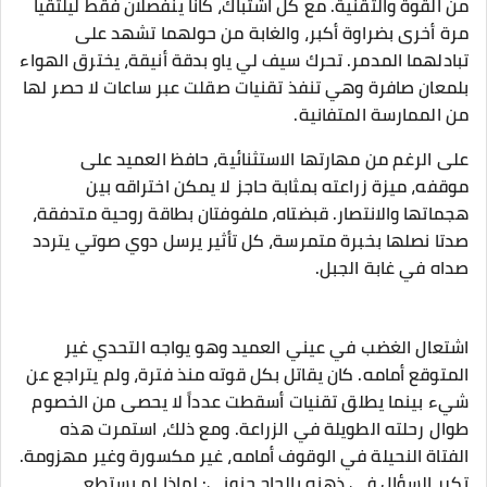
من القوة والتقنية. مع كل اشتباك، كانا ينفصلان فقط ليلتقيا
مرة أخرى بضراوة أكبر، والغابة من حولهما تشهد على
تبادلهما المدمر. تحرك سيف لي ياو بدقة أنيقة، يخترق الهواء
بلمعان صافرة وهي تنفذ تقنيات صقلت عبر ساعات لا حصر لها
من الممارسة المتفانية.
على الرغم من مهارتها الاستثنائية، حافظ العميد على
موقفه، ميزة زراعته بمثابة حاجز لا يمكن اختراقه بين
هجماتها والانتصار. قبضتاه، ملفوفتان بطاقة روحية متدفقة،
صدتا نصلها بخبرة متمرسة، كل تأثير يرسل دوي صوتي يتردد
صداه في غابة الجبل.
اشتعال الغضب في عيني العميد وهو يواجه التحدي غير
المتوقع أمامه. كان يقاتل بكل قوته منذ فترة، ولم يتراجع عن
شيء بينما يطلق تقنيات أسقطت عدداً لا يحصى من الخصوم
طوال رحلته الطويلة في الزراعة. ومع ذلك، استمرت هذه
الفتاة النحيلة في الوقوف أمامه، غير مكسورة وغير مهزومة.
تكرر السؤال في ذهنه بإلحاح جنوني: لماذا لم يستطع