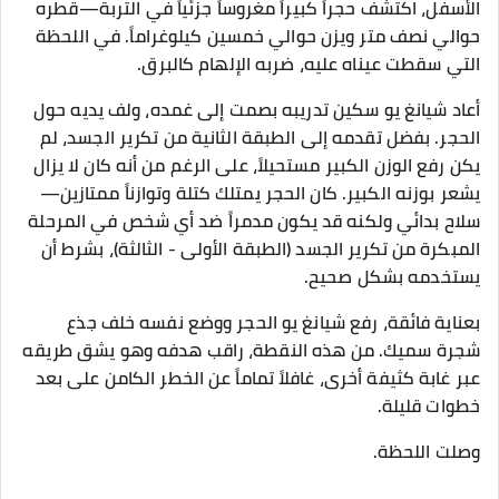
الأسفل، اكتشف حجراً كبيراً مغروساً جزئياً في التربة—قطره
حوالي نصف متر ويزن حوالي خمسين كيلوغراماً. في اللحظة
التي سقطت عيناه عليه، ضربه الإلهام كالبرق.
أعاد شيانغ يو سكين تدريبه بصمت إلى غمده، ولف يديه حول
الحجر. بفضل تقدمه إلى الطبقة الثانية من تكرير الجسد، لم
يكن رفع الوزن الكبير مستحيلاً، على الرغم من أنه كان لا يزال
يشعر بوزنه الكبير. كان الحجر يمتلك كتلة وتوازناً ممتازين—
سلاح بدائي ولكنه قد يكون مدمراً ضد أي شخص في المرحلة
المبكرة من تكرير الجسد (الطبقة الأولى - الثالثة)، بشرط أن
يستخدمه بشكل صحيح.
بعناية فائقة، رفع شيانغ يو الحجر ووضع نفسه خلف جذع
شجرة سميك. من هذه النقطة، راقب هدفه وهو يشق طريقه
عبر غابة كثيفة أخرى، غافلاً تماماً عن الخطر الكامن على بعد
خطوات قليلة.
وصلت اللحظة.