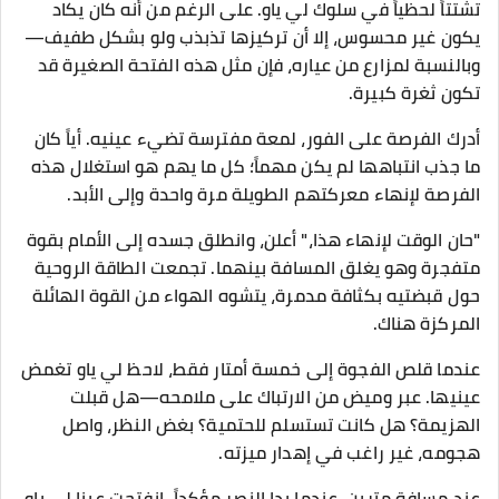
تشتتاً لحظياً في سلوك لي ياو. على الرغم من أنه كان يكاد
يكون غير محسوس، إلا أن تركيزها تذبذب ولو بشكل طفيف—
وبالنسبة لمزارع من عياره، فإن مثل هذه الفتحة الصغيرة قد
تكون ثغرة كبيرة.
أدرك الفرصة على الفور، لمعة مفترسة تضيء عينيه. أياً كان
ما جذب انتباهها لم يكن مهماً؛ كل ما يهم هو استغلال هذه
الفرصة لإنهاء معركتهم الطويلة مرة واحدة وإلى الأبد.
"حان الوقت لإنهاء هذا،" أعلن، وانطلق جسده إلى الأمام بقوة
متفجرة وهو يغلق المسافة بينهما. تجمعت الطاقة الروحية
حول قبضتيه بكثافة مدمرة، يتشوه الهواء من القوة الهائلة
المركزة هناك.
عندما قلص الفجوة إلى خمسة أمتار فقط، لاحظ لي ياو تغمض
عينيها. عبر وميض من الارتباك على ملامحه—هل قبلت
الهزيمة؟ هل كانت تستسلم للحتمية؟ بغض النظر، واصل
هجومه، غير راغب في إهدار ميزته.
عند مسافة مترين، عندما بدا النصر مؤكداً، انفتحت عينا لي ياو