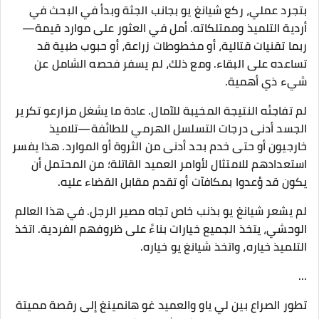
بتجرد عملي، ركع شيانغ يو بجانب الجثة وبدأ في البحث في
أردية التلميذ وممتلكاته. أمل في العثور على موارد قيمة—
ربما تقنيات قتالية، أو مخطوطات زراعة، أو حبوب طبية قد
تساعده على البقاء. ومع ذلك، لم يسفر فحصه الشامل عن
شيء ذي أهمية.
لم تفاجئه النتيجة المخيبة للآمال. عادة ما يشغل مزارعو تكرير
الجسد أدنى درجات التسلسل الهرمي للطائفة—تلاميذ
خارجيون أو حتى خدم بحد أدنى من الثروة أو الموارد. هذا يفسر
استعدادهم للامتثال لأوامر العميد القاتلة؛ من المحتمل أن
يكون قد وُعدوا بمكافآت أو تقدم مقابل القضاء عليه.
لم يشعر شيانغ يو بذنب خاص تجاه مصير الرجل. في هذا العالم
الوحشي، يتخذ الجميع خيارات بناءً على ظروفهم الفردية. اتخذ
التلميذ خياره، واتخذ شيانغ يو خياره.
...
تطور الصراع بين لي ياو والعميد غو هانمينغ إلى رقصة مميتة