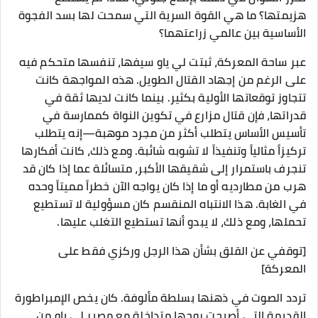
هزيمتها؟ ما هي القوة السرية التي سمحت لها بسد الفجوة
الأساسية بين عالمي زراعتهما؟
عبر ساحة المعركة، ثبتت لي ياو سيفها، تنفسها متحكم فيه
على الرغم من إجهاد القتال الطويل. هذه المواجهة كانت
تتجاوز توقعاتها الأولية بكثير. بينما كانت لديها ثقة في
قدراتها، فإن قتال مزارع في تكوين النواة كممارسة في
تأسيس الأساس يتطلب أكثر من مجرد موهبة—إنه يتطلب
تركيزاً مثالياً وتنفيذاً لا تشوبه شائبة. ومع ذلك، كانت أفكارها
تنجرف باستمرار إلى شقيقها الأكبر، متسائلة عما إذا كان قد
هرب من مطارديه أو ما إذا كان يواجه الآن خطراً مميتاً وحده
في الغابة. هذا الانتباه المنقسم كان مسؤولية لا تستطيع
تحملها، ومع ذلك، لا يبدو أنها تستطيع التغلب عليها.
[توقفي عن القلق بشأن هذا الرجل وركزي فقط على
المعركة]
تردد الصوت في ذهنها بسلطة مألوفة. كان يخص الإمبراطورة
القديمة التي أصبحت روحها متداخلة مع مصير لي ياو من