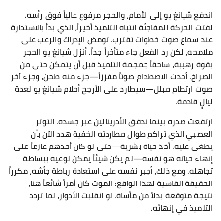
اندفع شيانغ يو إلى الأمام، والحجر مرفوع عالياً فوق رأسه.
لفتت الحركة المفاجئة انتباه التلميذ أخيراً، الذي بدأ بالاستدارة
عند سماع صوت خطوات تقترب. تومض الإدراك والرعب على
ملامحه، لكن رد الفعل جاء متأخراً جداً. أنزل شيانغ يو الحجر
بقوة رهيبة، ساحقاً جمجمة التلميذ قبل أن يتمكن حتى من
الصراخ. أحدث الاصطدام صوتاً مقززاً—جزء منه طحن، وجزء آخر
صوت ارتطام مبلل—سيطارد على الأرجح أحلام شيانغ يو لعدة
ليالٍ قادمة.
ارتفعت صدره بينما تدفق الأدرينالين عبر جسده. التوتر
العصبي الذي تراكم طوال مطاردته الخفية هدد الآن بأن
يطغى عليه. أخذ حياة بشرية—حتى لو كان أحدهم عازماً على
إنهاء حياته هو نفسه—لم يكن شيئاً يمكن لوعيه ببساطة
تجاهله. ومع ذلك، أجبر نفسه على استعادة رباطة جأشه، مكرراً
الحقيقة القاسية لهذا الواقع: الموت كان أمراً شائعاً هنا،
نتيجة متوقعة بدلاً من مأساة. لو انقلبت الأدوار، لما تردد
التلميذ في إنهائه.