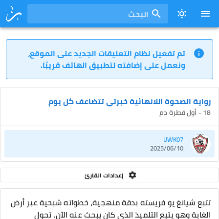
البحث
تم تفعيل نظام التعليقات الجديد على الموقع،
ونعمل على إضافته لتطبيق الهاتف قريبًا.
رواية الصحوة اللانهائية خبرتي تتضاعف كل يوم
18 - أول قطرة دم
UWK07
2025/06/10
إعدادات القارئ
تتبع شيانغ يو فريسته بدقة منهجية، خطواته شبحية عبر أرض
الغابة وهو يتبع التلميذ الذي كان يبحث عنه الآن. تحول