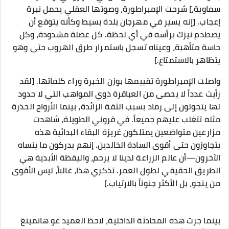
سماوية،] شرحت الإمبراطورة، وصوتها العقلي يحمل نبرة
إعجاب. [إنه يسير في مهرجان بلدة بسيط وكأنه يتوقع أن
يصطدم نيزك برأسه في أي لحظة. كل عضلة مشدودة، وكل
حاسة متأهبة، وعيناه تسجل باستمرار طرق الهروب حتى وهو
يتظاهر بالاستمتاع.]
واصلت الإمبراطورة تقييمها بوزن الخبرة وراء كلماتها. [لقد
رأيت عدداً لا يحصى من العباقرة ذوي المواهب التي لا حدود
لها يتحولون إلى رماد بسبب الثقة الزائدة، بينما الأرواح الحذرة
مثله تتغلب عليهم جميعاً. في قروني الطويلة، شاهدت
مزارعين متواضعين يمتلكون غريزة البقاء البدائية هذه
يتجاوزون حتى أقوى السادة الخالدين. إنهم يدركون ما ينساه
الآخرون—أن عالم الزراعة لدينا لا يرحم، واليقظة الأبدية هي
الطريق الحقيقي لطول العمر. تذكري هذا، غالباً، ليس الأقوى
من ينجو، بل الأكثر جنوناً بالارتياب.]
بينما جرت هذه المحادثة الداخلية، لاحظ العميد غو هانمينغ