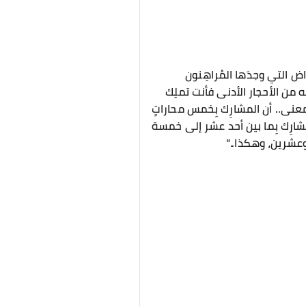
ض التي وجدَها المُراهِنون
ِله من الأحجار الأدنى فأنت تملِك
عنى.. أن المشارِك بِخمس محاراتٍ
المشارِك بِما بين أحد عشر إلى خمسة
وعشرين، وهكذا.."