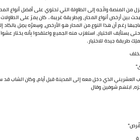
نزل من المنصة واتّجه إلى الطاوِلة التي تحتوي على أفضل أنواع المحا
لبحث بين أرخص أنواع المحار، وبِطريقة غريبة.. كان يمرّ على الطاوِلات وي
احِبها رغم أن هذا النوع من المحار هو الأرخص، وسِعرُه يصِل بالكاد إلى
حتى يستأنِف الاختيار، استغرَب منه الجميع واعتقدوا بِأنه يختار عشوائي
ملِك طريقة جيدة للاختيار.
لخلف
ى"
ب العشريني الذي دخل معه إلى المدينة قبل أيام، وكان الشاب قد س
رَه، ابتسَم شوفين وقال
فُرص"
ة