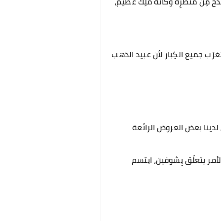
بذخُ مِن منظرِه وكأنه ملِك عظيم،
ستغرَب جميع الكِبار لأن عبيد الذهب
ن لدينا بعض العروض الرائعة
لأمر يتعلّق بِشوفين، ابتسم