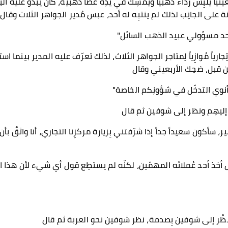
نياً يلبِس رداءً ذهبياً ويُمسِك في يدِه عصاً ذهبية، كان يبدو عليه ال
 على الجانِب لذلك لم ينتبِه له أحد، عبس مُدير الجواهر الثلاث وقال
نا أحد مسؤولي عبيد الذهب السائل"
ارياً مُوازِياً لِمتاجر الجواهر الثلاث، لذلك تعرّف عليه المدير بينما ا
ن قبل، ضحِك الأربعيني وقال
 أنوي التدخّل في شؤونِكم الخاصة"
إليهِم ونظر إلى شوفين ثم قال
أكون سعيداً جداً إذا شرّفتني بِزيارة مركزِنا التجاري، أنا واثقٌ بأ
وِل أخذ أحد عُملائه المهمّين، لكنّه لم يستطِع قول أي شيء لأن هذا ا
ينظُر إلى شوفين بِصدمة، نظر شوفين نحو العربة ثم قال