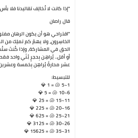
"إذا كانت لا تُخالِف تقاليدنا فلا بأس
قال راصان
"اقتراحي هو أن يكون الرهان مفتوحا
الخاسِرون، ولا يهمّ كم تملِك من الما
الحق في المشاركة، وإذا كُنتَ ستُ
أو أقل.. يُراهِن بِحجرٍ بُنّي واحد 
عشر محارةً يُراهِن بِخمسة وعشرين 
للتبسيط:
1~5 🐚 = 1 💎
6~10 🐚 = 5 💎
11~15 🐚 = 25 💎
16~20 🐚 = 225 💎
21~25 🐚 = 625 💎
26~30 🐚 = 3125 💎
31~35 🐚 = 15625 💎