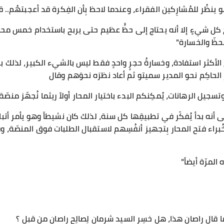
 ينظُر للمُشارِكين الفقراء، وعندما لاحظ بِأن الفِكرة قد أعجبتهُم.. ق
يربح كل شيءٍ إلا أنه يحتاج إلى حظٍّ عظيم حتى يربح باستخدام خمس م
حظّ والخسارة"
م الأكثر استفادة، وخسارةُ حجرٍ واحدٍ فقط ليس بالشيء الكبير، لذلك 
الحاكِم نحو المدير سميتو ثم أعاد نظرَه نحوَهم وقال
يل الرهانات، يُمكِنكم البدء باختيار المحار أولاً ريثما نُجهّز منصّة
ى أنه بدأ يُفكّر في تطبيقِها كل سنة، لذلك كان نشيطاً وهو يأمر أتب
خُبراء فتح المحار بِتجهيز أنفُسِهم لاستقبال الطلبات فوق المنصّة، 
المرّة أيضاً"
ال راصان هذا، هل خسِر السيد شرمان لِصالِح راصان من قبل ؟