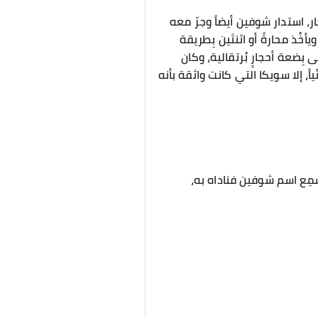
ر، استدار شوفين أيضاً وجرّ معه
أخُذ محارةً أو اثنتَين بِطريقة
 بِضعة أحجارٍ بُرتقالية، وكان
اً، إلا سويكا التي كانت واثقة بأنه
مِع اسم شوفين فناداه به،