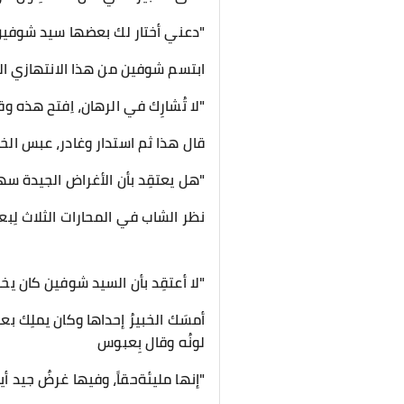
"دعني أختار لك بعضها سيد شوفين، 
ابتسم شوفين من هذا الانتهازي الذي 
"لا تُشارِك في الرهان، اِفتح هذه و
قال هذا ثم استدار وغادر، عبس الخ
"هل يعتقِد بأن الأغراض الجيدة سهل
نظر الشاب في المحارات الثلاث لِب
"لا أعتقِد بأن السيد شوفين كان يخت
أمسَك الخبيرُ إحداها وكان يملِك بعض
لونُه وقال بِعبوس
"إنها مليئةحقاً، وفيها غرضٌ جيد أيض