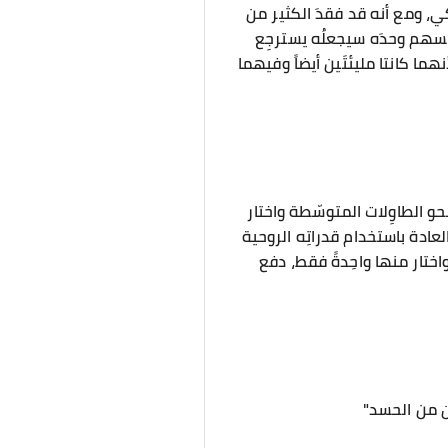
ي، ومع أنه قد فقدَ الكثير من
ا السهم وحدَه سيجعلُه يسترجِع
هما كانتا مليئتَين أيضاً وفيهما
و الطاوِلات المتوسّطة واختار
العادة باستخدام قدراتِه الروحية
واختار منها واحِدةً فقط، دفع
ن من الحسد"