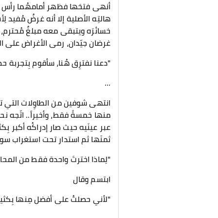
أنهى فتحَها فظهر أمامهُما رأس سه
هالتِه الأصلية إلا أنه غرضٌ مُفيد ل
خسائرَه ويتبقى معه مبلغٌ مُحترم، أخ
غرضان جيّدان، رمى الأغراض على ال
"دعنا نفترِق هُنا، سأقوم بِتجربة حظ
...
انتهى شوفين من الطاوِلات التي تحت
منها خمسةً فقط، وأخيراً.. اتّجه نحو
عبر عينَيه حيث صار إدراكُه أكبر بِ
ثمنَها ثم استدار تحت استغراب سوي
"لِماذا اخترتَ واحدة فقط من المحارا
ابتسم وقال
"لأني حصلتُ على أفضل مِنها بِكثي