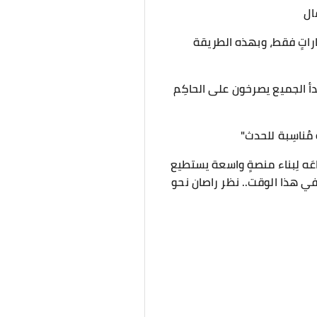
ال
حاراتٍ فقط، وبهذه الطريقة
بدأ الجميع يصرخون على الحاكِم
 مُناسِبة للحدث"
اعَه لِبناء منصةٍ واسعة يستطيع
وفي هذا الوقت.. نظر راصان نحو