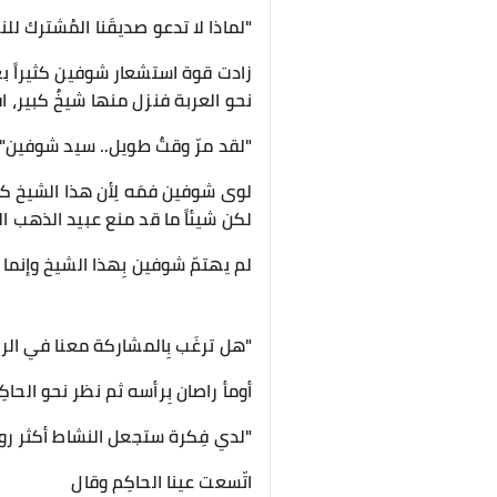
"لماذا لا تدعو صديقَنا المُشترك للن
زادت قوة استشعار شوفين كثيراً بع
نحو العربة فنزل منها شيخٌ كبير، 
"لقد مرّ وقتٌ طويل.. سيد شوفين"
لوى شوفين فمَه لِأن هذا الشيخ كا
لكن شيئاً ما قد منع عبيد الذهب السا
لم يهتمّ شوفين بِهذا الشيخ وإنما 
"هل ترغَب بِالمشاركة معنا في الر
أومأ راصان بِرأسه ثم نظر نحو الحا
"لدي فِكرة ستجعل النشاط أكثر روع
اتّسعت عينا الحاكِم وقال