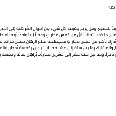
 بها"
ً للجميع، ومن يربَح يكسِب كلّ شيء مِن أموال المُراهنة إلى الأغرا
ل، ما دُمتَ تملِك أقلّ مِن خمس محاراتٍ وحجراً بُنياً واحداً أو ما يُعاد
شارِك بِأكثر من خمس محاراتٍ فسيُضاعف مبلغ الرهان خمس مرّات، بِم
فقط، والمشارِك بِما بين ستة إلى عشر محاراتٍ يُراهِن بِخمسة أحجار، و
حجراً، وبِما بين ستة عشر إلى عشرين محارةً.. يُراهِن بِمائة وخمسة 