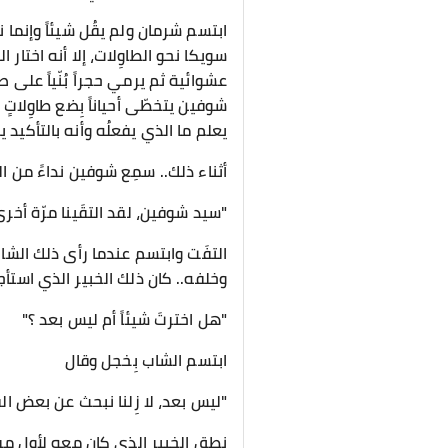
ابتسم شرمان ولم يقُل شيئاً وإنما 
سويكا نحو الطاوِلات، إلا أنه اختار ا
عشوائية ثم يرمي حجراً بُنّياً على ص
شوفين يتخطّى أحياناً بِضع طاوِلاتٍ 
يعلم ما الذي يفعلُه وأنه بالتأكيد ي
أثناء ذلك.. سمِع شوفين نداءً من ا
"سيد شوفين، لقد التقَينا مرّة أخر
التفَت وابتسم عندما رأى ذلك الشا
وخلفه.. كان ذلك الخبير الذي استأج
"هل اخترتَ شيئاً أم ليس بعد ؟"
ابتسم الشاب بِخجل وقال
"ليس بعد، لا زِلنا نبحث عن بعض ال
نطق الخبير الذي كان معه لِأول مر