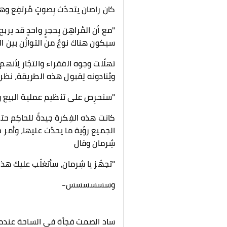
كان راصان يتحدّث بِصوتٍ مُرتفِع وهو
"مع أن المُراهِن بِحجرٍ واحدٍ قد 
سيكون هناك نوعٌ من التوازُن بين ال
تهلّلت وجوه الفقراء والتجّار لِأنه
ويُنادونه لِقبول هذه الطريقة، نظر 
"سنحرِص على تنظيم عملية البيع وتسج
كانت هذه الفِكرة جيدةً للحاكِم حت
الجميع رؤية ما يحدُث عليها، وأمر 
شِرمان وقال
"تجهّز يا شِرمان، سأتغلّب عليك هذه 
وسسسسسس~
ساد الصمت فجأة في الساحة عندما ق