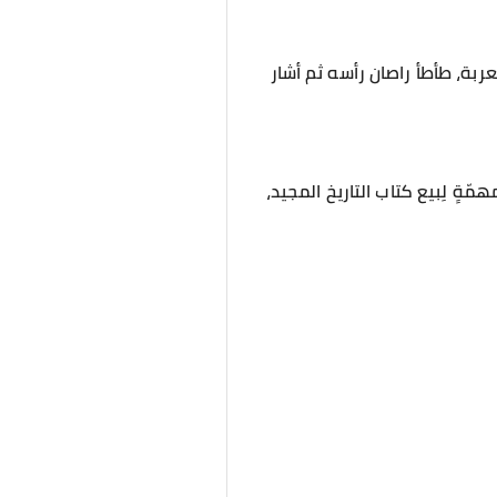
ربة، طأطأ راصان رأسه ثم أشار
ةٍ لِبيع كتاب التاريخ المجيد،