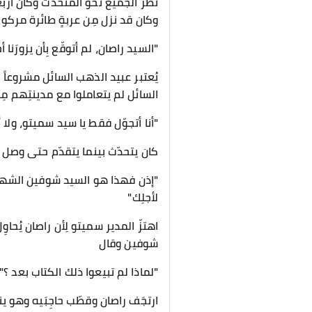
نظر الجميع نحو المُتحدّث وكان أربعي
وكان قد نزل مِن عربةٍ طائرة مركونة
"السيد راصان، لم أتوقّع بِأن يزورَ
يُعتبر عبيد الذهب السائل مشروعاً تِج
السائل لم يتعاملوا مع مدينتِهم مِ
"أنا أتجوّل فقط يا سيد سميتو، ولا
كان يتحدّث بينما يتقدّم حتى وصل 
"إذن فهذا هو السيد شوفين الشهير، س
لأجلِك"
اهتزّ المدير سميتو لِأن راصان يُحا
شوفين وقال
"لماذا لم تبيعوا ذلك الكتاب بعد ؟"
ارتجَف راصان وقطّب حاجِبَيه وهو 