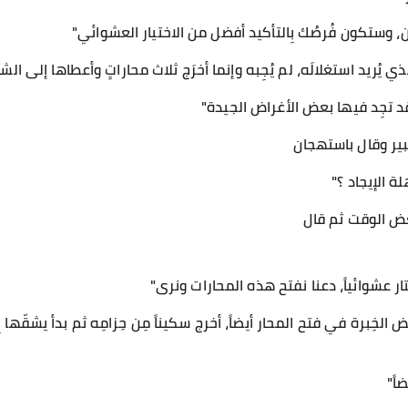
وستكون فُرصُك بِالتأكيد أفضل من الاختيار العشوائي"
يُريد استغلالَه، لم يُجِبه وإنما أخرَج ثلاث محاراتٍ وأعطاها إلى ال
قد تجِد فيها بعض الأغراض الجيدة"
بير وقال باستهجان
ة الإيجاد ؟"
عض الوقت ثم قال
ار عشوائياً، دعنا نفتح هذه المحارات ونرى"
 الخِبرة في فتح المحار أيضاً، أخرج سكيناً مِن حِزامِه ثم بدأ يشقّها ب
اً"