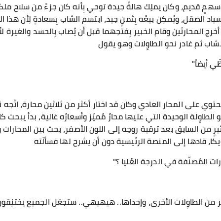
مٍ قديم، وكان يملِك هالةً جيدة توحي بِأنه كان جزءً من سلاح ملك
ِأسياد الصقل، ويُمكِن بيعُه بِثمنٍ جيد، ابتسم الشاب بِسعادةٍ لِأن هذ
رج المحارتَين وقام الخبير بِفتحِهما قبل أن يُصاب بِالحسد والغيرة لأن
شاب ثم غادر نحو الطاوِلات وهو يقول
ّي أيضاً"
وي على المحار العادي وكان قد اختار أكثر من ثلاثين محارة، اتّجه نح
 الطاوِلة الوحيدة التي عليها محارٌ مُميّز وأسعارُه غالية، بدأ يبحث ك
كثيرٍ من السابق بعد ترقية روحِه إلى اللون الأصفر، بحث بين المحارات 
كا، قادها إلى المنصة الرئيسية دون أن يشرح لها فسألَته
ت المُصنّفة في الدرجة العُليا ؟"
ر من الطاوِلات الأخرى، وإحداها.. هيهيهي.. ستجعَل الجميع يختنِقو