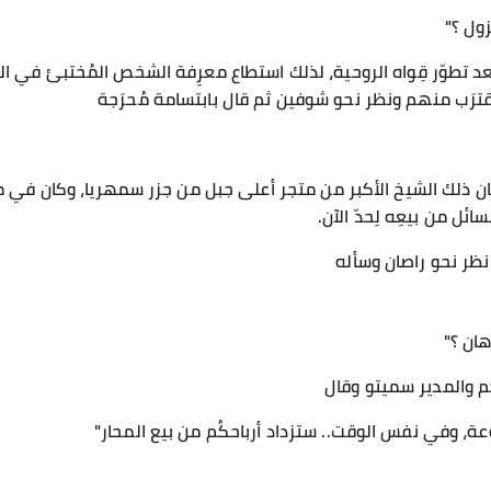
زول ؟"
د تطوّر قِواه الروحية، لذلك استطاع معرِفة الشخص المُختبئ في الع
اقترَب منهم ونظر نحو شوفين ثم قال بابتسامة مُحرَجة
ن ذلك الشيخ الأكبر من متجر أعلى جبل من جزر سمهريا، وكان في مهمّ
ئل من بيعِه لِحدّ الآن.
نظر نحو راصان وسأله
هان ؟"
كِم والمدير سميتو وقال
ة، وفي نفس الوقت.. ستزداد أرباحكُم من بيع المحار"