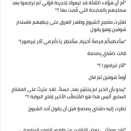
"أم أن هؤلاء الثلاثة قد تبِعوك لِتجربة قوّتي ثم تراجعوا بعد
سماعِهم بِالمذبحة التي قُمت بها ؟"
تغيّرت ملامِح الشيوخ وظهر العرق على جِباهِهم فاستدار
شوفين وهو يقول
"سأعطيكُم فرصةً أخيرة، سأنتظِر ردّكُم في آثار تيرامورا"
قالت داشاي بِصدمة
"آثار تيرامورا ؟"
أومأ شوفين ثم قال
"يبدو بأن الخبر لم ينتشِر بعد، حسناً.. لقد عثرتُ على المفتاح
السابع، أليس هذا هو المُتطلَّب الأخير لِفتح البوابة ؟"
نظرت إليه داشاي بِصدمةٍ قبل أن يقول أحد الشيوخ
"لقد وصلَتني بعض التقارير عن ظهور الضوء السابِع في