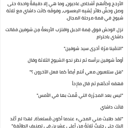
الأرجح وكأنهم أشخاص عاديون، وما هي إلا دقيقةٌ واحدة حتى
وصل وحشٌ طائر يُشبِه اليعسوب، وفوقَه كانَت داشاي مع ثلاثة
شيوخ في قمة مرحلة المجال.
نزل الوحش فوق قِمة الجبل واقترَب الأربعةُ مِن شوفين فقالت
داشاي باحترام
"التقَينا مرّة أخرى سيد شوفين"
أومأ شوفين برأسه ثم نظر نحو الشيوخ الثلاثة وقال
"هل ستلعبون معي أنتم أيضاً كما فعل الآخرون ؟"
قهقه أحدُهم ثم قال مازِحاً
"ليس بعد المجزَرة التي قُمتَ بها في الأمس"
قالَت داشاي
"لقد طلبتَ مني المجيء عندما أكون مُستعدّة، لهذا لم أعُد
إليك حتى جلبتُ ثلاثةً مِن أعلى عشرين في تصنيف الطائفة"