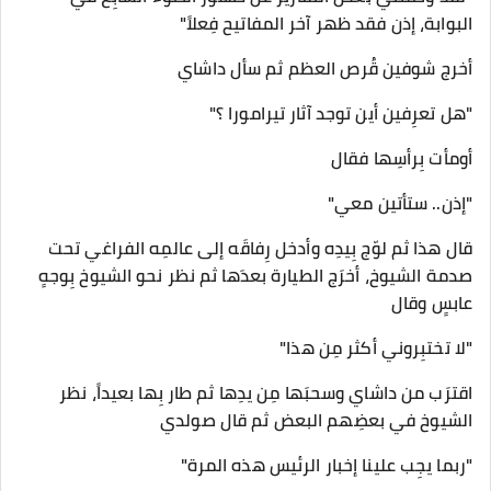
البوابة، إذن فقد ظهر آخر المفاتيح فِعلاً"
أخرج شوفين قُرص العظم ثم سأل داشاي
"هل تعرِفين أين توجد آثار تيرامورا ؟"
أومأت بِرأسِها فقال
"إذن.. ستأتين معي"
قال هذا ثم لوّج بِيدِه وأدخل رِفاقَه إلى عالمِه الفراغي تحت
صدمة الشيوخ، أخرَج الطيارة بعدَها ثم نظر نحو الشيوخ بِوجهٍ
عابسٍ وقال
"لا تختبِروني أكثر مِن هذا"
اقترَب من داشاي وسحبَها مِن يدِها ثم طار بِها بعيداً، نظر
الشيوخ في بعضِهم البعض ثم قال صولدي
"ربما يجِب علينا إخبار الرئيس هذه المرة"