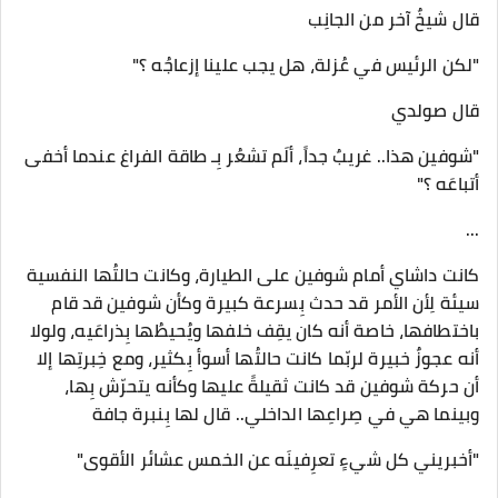
قال شيخٌ آخر من الجانِب
"لكن الرئيس في عُزلة، هل يجب علينا إزعاجُه ؟"
قال صولدي
"شوفين هذا.. غريبٌ جداً، ألَم تشعُر بِـ طاقة الفراغ عندما أخفى
أتباعَه ؟"
...
كانت داشاي أمام شوفين على الطيارة، وكانت حالتُها النفسية
سيئة لِأن الأمر قد حدث بِسرعة كبيرة وكأن شوفين قد قام
باختطافها، خاصة أنه كان يقِف خلفها ويُحيطُها بِذراعَيه، ولولا
أنه عجوزٌ خبيرة لربّما كانت حالتُها أسوأ بِكثير، ومع خِبرتِها إلا
أن حركة شوفين قد كانت ثقيلةً عليها وكأنه يتحرّش بِها،
وبينما هي في صِراعِها الداخلي.. قال لها بِنبرة جافة
"أخبريني كل شيءٍ تعرِفينَه عن الخمس عشائر الأقوى"