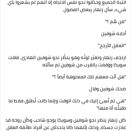
انتبهَ الجميع وحدّقوا نحو نفس الاتّجاه إلا أنهم لم يشعروا بأي
شيء، سأل زِنهار بِبعض الفضول
"مَن هُم ؟"
أجابه شوفين
"العقل الأرجح"
ارتجَف زِنهار وتغيّر لونُه وهو ينظُر نحو شوفين الهادئ، قامَت
سويكا ووَقفت بِالقرب من شوفين ثم سألَته
"هل أتَت معهم تلك المعتوهة أيضاً ؟"
ضحك شوفين وقال
"هي لم تُسِئ إليك في ذلك الوقت وإنما كانت تُطبّق فقط ما
طلبتُه أنا منها"
كان زنهار ينظر نحو شوفين وسويكا بِوجهٍ شاحب وكأن روحَه قد
غادرَت جسدَه، وذلك لِأنهما كانا يتحدثان عن أفراد طائفة العقل