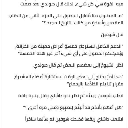
فيه القوة هي كل شيء، لذلك قال صولدي بعد صمت
"ما المطلوب منا مُقابل الحصول على الجزء الثاني من الكتاب
المقدس ونُسخةٍ من كتاب التاريخ المجيد ؟"
قال شوفين
"الدعم الكامل لاسترجاع خمسةِ أغراض معينة من الخزانة،
ويُمكِنكم الحصول على أي شيء آخر غير هذه الخمسة"
نظر الشيوخ إلى بعضهم البعض ثم قال صولدي
"هذا أمرٌ يحتاج إلى بعض الوقت لاستشارة أعضاء العشيرة،
فقراراتنا يتم اتخاذُها بِالإجماع"
قطّب شوفين جبينَه ثم نظر نحو داشاي وقال بنبرة جافة
"هل أفهم بأنكم قد أتيتُم لِتضيِيع وقتي مرة أخرى ؟"
ابتلعت داشاي ريقَها فضحك شوفين ثم سألها ساخراً