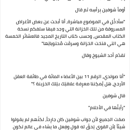
أومأ شوفين بِرأسِه ثم قال
"سأدخُل في الموضوع مباشرة، أنا أبحث عن بعض الأغراض
المسروقة من تلك الخزانة التي وجد فيها سلفكم نسخة
الكتاب المقدس، وحسب كتاب التاريخ المجيد فالعشائر الخمسة
هي التي فتحَت الخزانة وسرقَت مُحتوياتِها"
تقدّم أحد الشيوخ وقال
"أنا صولدي، الرقم 11 بين الأعضاء المائة في طائفة العقل
الأرجح، هل يُمكِننا معرِفة علاقتِك بتِلك الخزينة ؟"
قال شوفين
"رأيتُها في الأحلام"
صمَت الجميع لأن جواب شوفين كان جارِحاً، لكنّهم لم يقولوا
شيئاً لِأن القوي يَحقّ له قول وفِعل ما يشاء في عالمٍ تكون