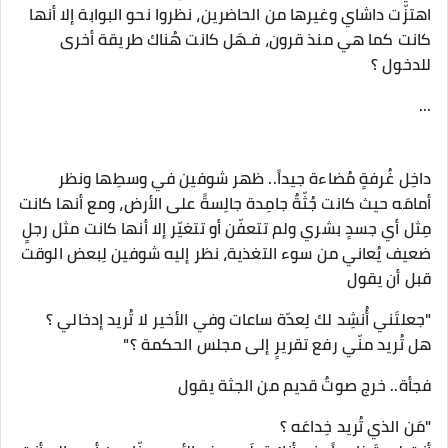
اهتزّت داشاي وغيرها من الحاضرين، نظروا نحو البوابة إلا أنها
كانت كما هي منذ قرون، فـهَل كانت هُناك طريقة أخرى
للدخول ؟
...
داخِل غُرفةٍ مُضاءة جيداً.. ظهر شوفين في وسطِها ونظر
أمامَه حيث كانت جُثّةٌ جامِدة جالِسةً على الأرض، ومع أنها كانت
مِثل أي جسدٍ بشري ولم تتعفّن أو تتغيّر إلا أنها كانت مثل رجلٍ
ضعيف يُعاني من سوء التغذية، نظر إليه شوفين لِبعض الوقت
قبل أن يقول
"جعلتَني أُنشِد لك لِعدّة ساعات وفي الأخير لا تُريد إدخالي ؟
هل تُريد منّي رفع تقريرٍ إلى مجلس الحكمة ؟"
فجأة.. خرج صوتٌ قديم من الجثة يقول
"مَن الذي تُريد خِداعَه ؟