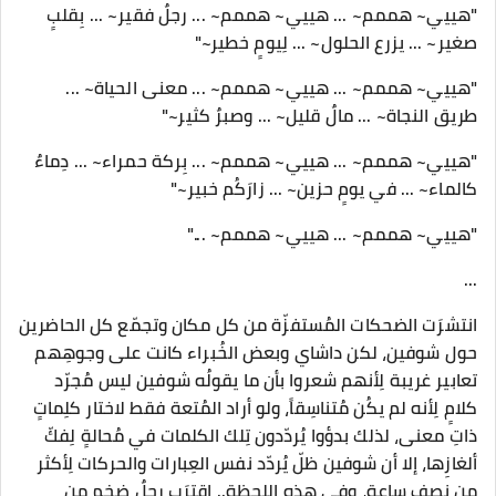
"هييي~ هممم~ ... هييي~ هممم~ ... رجلٌ فقير~ ... بِقلبٍ
صغير~ ... يزرع الحلول~ ... لِيومٍ خطير~"
"هييي~ هممم~ ... هييي~ هممم~ ... معنى الحياة~ ...
طريق النجاة~ ... مالٌ قليل~ ... وصبرٌ كثير~"
"هييي~ هممم~ ... هييي~ هممم~ ... بِركة حمراء~ ... دِماءٌ
كالماء~ ... في يومٍ حزين~ ... زارَكُم خبير~"
"هييي~ هممم~ ... هييي~ هممم~ ..."
...
انتشرَت الضحكات المُستفزّة من كل مكان وتجمّع كل الحاضرين
حول شوفين، لكن داشاي وبعض الخُبراء كانت على وجوهِهم
تعابير غريبة لِأنهم شعروا بأن ما يقولُه شوفين ليس مُجرّد
كلامٍ لِأنه لم يكُن مُتناسِقاً، ولو أراد المُتعة فقط لاختار كلِماتٍ
ذاتِ معنى، لذلك بدؤوا يُردّدون تِلك الكلمات في مُحالةٍ لِفكّ
ألغازِها، إلا أن شوفين ظلّ يُردّد نفس العِبارات والحركات لِأكثر
مِن نصف ساعة، وفي هذه اللحظة.. اقترَب رجلٌ ضخم مِن