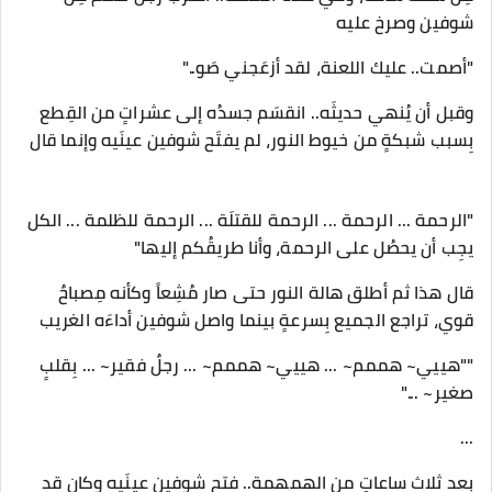
شوفين وصرخ عليه
"أصمت.. عليك اللعنة، لقد أزعَجني صَو.."
وقبل أن يُنهي حديثَه.. انقسَم جسدُه إلى عشراتٍ من القِطع
بِسبب شبكةٍ من خيوط النور، لم يفتَح شوفين عينَيه وإنما قال
"الرحمة ... الرحمة ... الرحمة للقتلَة ... الرحمة للظلمة ... الكل
يجِب أن يحصُل على الرحمة، وأنا طريقُكم إليها"
قال هذا ثم أطلق هالة النور حتى صار مُشِعاً وكأنه مِصباحٌ
قوي، تراجع الجميع بِسرعةٍ بينما واصل شوفين أداءَه الغريب
""هييي~ هممم~ ... هييي~ هممم~ ... رجلٌ فقير~ ... بِقلبٍ
صغير~ ..."
...
بعد ثلاث ساعاتٍ من الهمهمة.. فتح شوفين عينَيه وكان قد