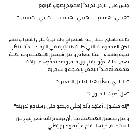
جلس على الأرض ثم بدأ يُهمهِم بِصوتٍ مُرتفِع
"هييي~ هممم~ ... هييي~ هممم~ ... هييي~ هممم~"
كانت داشاي تنظُر إليه باستغرابٍ ولم تجرؤ على الاقتراب منه،
لكن المجموعات التي كانت مُنتشِرة في الأرجاء.. بدأت تنظُر
نحوَه وتتساءل عمّا يفعلُه، واصل شوفين همهمتَه ولم يهتمّ
بهِم، لذلك بدؤوا يقترِبون منه، وبعد تجمُّعِهم.. زادَت
همهماتُه فبدأ البعض بِالضحِك والسخرية
"ما الذي يفعلُه هذا الطفل الصغير ؟"
"هل أُصيبَ بالجنون ؟"
"إنه مشلول، أعتقِد بأنه يُصلّي ويدعو حتى يسترجِع تدريبَه"
واصل شوفين الهمهمَة قبل أن يبتسِم لِأنه شعر بِنوعٍ من
الاستجابة، حينها.. فتح عينَيه وصرخ يُغنّي