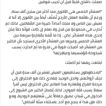
صمتَت داشاي قليلاً قبل أن تُجيب شوفين
"العشائر الخمس هي الأقوى منذ أكثر من ستين ألف سنة،
ورغم أن طائفة العقل الأرجح تُصنَّف أيضاً بين الأقوى إلا أننا لا
نعيش بين الناس ولا نملِك أعداداً كبيرة من المُقاتلين، لذلك لم
نُحارِب في مجموعةٍ مِن قبل ولا نعلم إن كانت قوتُنا حقاً مِثل
إحدى هذه العشائر، لكن.. إذا ما قُمنا بِمُقارنةٍ سريعة بين
العشائر الخمس وغيرِها من العشائر الأخرى فسنجِد بأن الكثير
من العشائر قد أصبحَت قويةً في فترةٍ ما ثم اندثرَت بِسبب
شيخوخة مُؤسّسيها وعباقِرتِها"
ابتلعَت ريقها ثم أكملَت
"المحظوظون يستطيعون العيش لِعشرين ألف سنةٍ قبل أن
تجِفّ أرواحُهم، والحل الوحيد لِتفادي ذلك هو الاختراق إلى
مرحلة الفراغ ومُغادرة هذا العالم، لكن الاختراق ليس أمراً
سهلاً بِسبب قلّة الموارِد، لذلك يُضطرّ الكثير من الشيوخ إلى
الدخول في سُباتٍ عميق حِفاظاً على شُعلتِهم الروحية، ومع
ذلك فإن هذا لا ينجح مع أحد، باستثناء ستّة أشخاص"