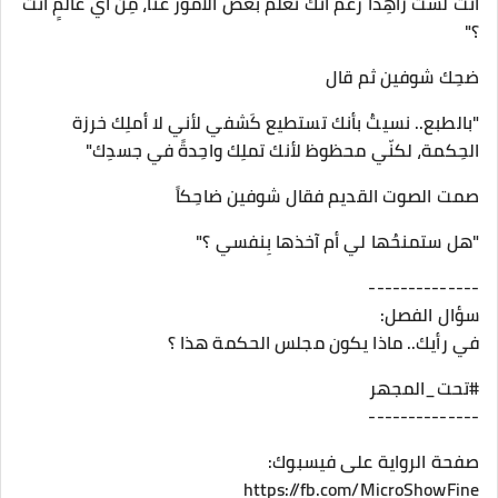
أنت لستَ زاهِداً رغم أنك تعلَم بعض الأمور عنّا، مِن أي عالمٍ أنت
؟"
ضحِك شوفين ثم قال
"بالطبع.. نسيتُ بأنك تستطيع كَشفي لأني لا أملِك خرزة
الحِكمة، لكنّي محظوظ لأنك تملِك واحِدةً في جسدِك"
صمت الصوت القديم فقال شوفين ضاحِكاً
"هل ستمنحُها لي أم آخذها بِنفسي ؟"
--------------
سؤال الفصل:
في رأيك.. ماذا يكون مجلس الحكمة هذا ؟
#تحت_المجهر
--------------
صفحة الرواية على فيسبوك:
https://fb.com/MicroShowFine