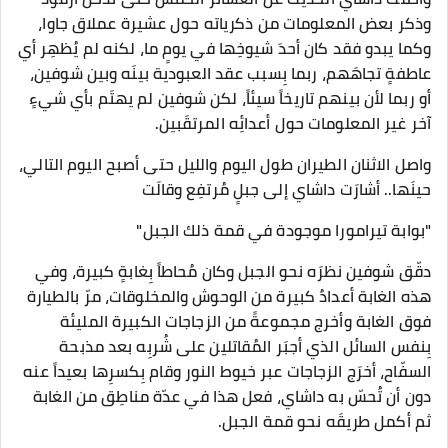
وذكر بعض المعلومات من ذكرياته حول عشيرة عملاق جاوا،
وكما يبدو فقد كان أحدَ شيوخِها في يومٍ ما، لكنه لم يُظهِر أي
عاطفةٍ تجاهَهم، ربما بِسبب عقد العبودية بينَه وبين شوفين،
أو ربما لأن بينهم تاريخاً سيئاً، لكن شوفين لم يهتَم بأي شيءٍ
آخر غير المعلومات حول أعدائِه المرتقَبين.
واصل الاثنان الطيران طول اليوم والليل حتى أصبح اليوم التالي،
حينَها.. أشارَت داشاي إلى جبلٍ مُرتفِع وقالَت
"بوابة تيرامورا موجودة في قمة ذلك الجبل"
دقّق شوفين نظرَه نحو الجبل وكان مُحاطاً بِغابةٍ كبيرة، وفي
هذه الغابة أعدادٌ كبيرة من الوحوش والمخلوقات، مرّ بالطيارة
فوق الغابة وأخرج مجموعةً من الزجاجات الكبيرة المليئة
بِنفس السائل الذي أجبَر المُقاتلين على شُربِه بعد مذبحة
السفّاح، أخرَج الزجاجات عبر خيوط النور وقام بِكسرِها بعيداً عنه
دون أن تُحسّ به داشاي، فعل هذا في عدّة مناطِق من الغابة
ثم أكمل طريقَه نحو قمة الجبل.