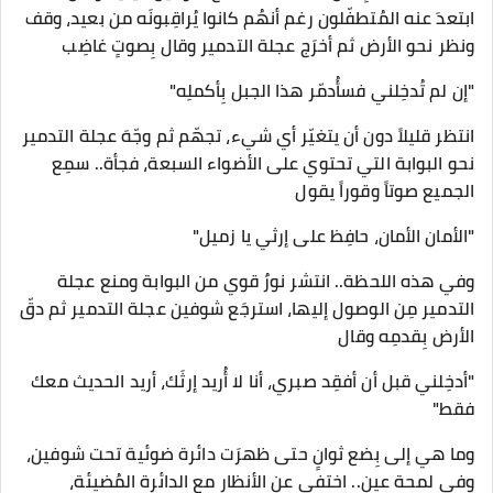
ابتعدَ عنه المُتطفّلون رغم أنهُم كانوا يُراقِبونَه من بعيد، وقف
ونظر نحو الأرض ثم أخرَج عجلة التدمير وقال بِصوتٍ غاضِب
"إن لم تُدخِلني فسأُدمّر هذا الجبل بِأكملِه"
انتظر قليلاً دون أن يتغيّر أي شيء، تجهّم ثم وجّهَ عجلة التدمير
نحو البوابة التي تحتوي على الأضواء السبعة، فجأة.. سمِع
الجميع صوتاً وقوراً يقول
"الأمان الأمان، حافِظ على إرثي يا زميل"
وفي هذه اللحظة.. انتشر نورٌ قوي من البوابة ومنع عجلة
التدمير مِن الوصول إليها، استرجَع شوفين عجلة التدمير ثم دقّ
الأرض بِقدمِه وقال
"أدخِلني قبل أن أفقِد صبري، أنا لا أُريد إرثَك، أريد الحديث معك
فقط"
وما هي إلى بِضع ثوانٍ حتى ظهرَت دائرة ضوئية تحت شوفين،
وفي لمحة عين.. اختفى عن الأنظار مع الدائرة المُضيئة،