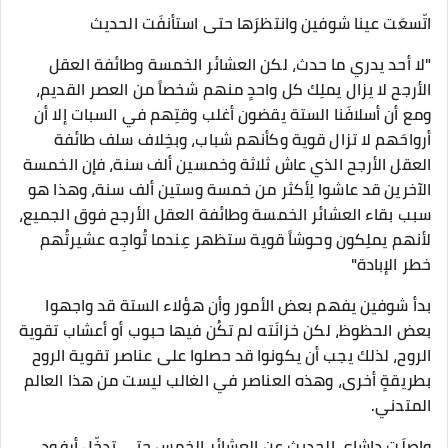
اتّسعَت عينا شوفين وانتظرَها حتى استأنفَت الحديث
"لا أحد يدري ما حدث، لكن العشائر الخمسة وطائفة العقل
الأرجح لا يزال يملِك كل واحدٍ منهم شخصاً من العصر القديم،
ومع أن أسلافَنا الستة يقضون أغلب وقتِهم في السبات إلا أن
أرواحَهم لا تزال قوية وكأنهم شباب، وبخِلاف سلف طائفة
العقل الأرجح الذي عاش ثلاثة وخمسين ألف سنة، فإن الخمسة
الآخرين قد عاشوا لِأكثر من خمسة وستين ألف سنة، وهذا هو
سبب بقاء العشائر الخمسة وطائفة العقل الأرجح فوق الجميع،
لأنهم يملِكون وحوشاً قوية ستظهر عِندما تُواجِه عشيرتُهم
خطر الإبادة"
بدأ شوفين يفهم بعض الأمور وأن هؤلاء الستة قد واجهوا
بعض الحظوظ، لكن خزانَته لم تكُن فيها حبوب أو أعشاب تقوية
الروح، لذلك يجب أن يكونوا قد حصلوا على عناصر تقوية الروح
بطريقةٍ أخرى، وهذه العناصر في الغالب ليست من هذا العالم
المتدني.
واصلَت داشاي الحديث عن العشائر الخمس حتى تدخّل أرفود