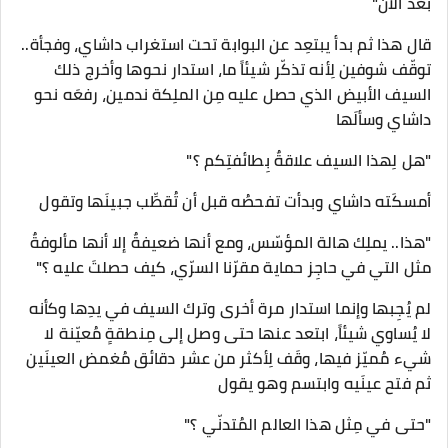
بعد الآن"
قال هذا ثم بدأ يبتعِد عن البوابة تحت استغراب داشاي، وفجأة..
توقّف شوفين لِأنه تذكّر شيئاً ما، استدار نحوها وأخرج ذلك
السيف الأبيض الذي حصل عليه مِن الملِكة ندمين، رفعَه نحو
داشاي وسألَها
"هل لِهذا السيف علاقةٌ بِطائفتِكم ؟"
أمسكَته داشاي وبدأت تفحصُه قبل أن تُقطِّب جبينَها وتقول
"هذا.. يملِك هالة المؤسّس، ومع أنها ضعيفةٌ إلا أنها مألوفةٌ
مثل التي في حاجِز حماية مقرّنا السرّي، كيف حصلتَ عليه ؟"
لم يُجِبها وإنما استدار مرة أخرى وترك السيف في يدِها وكأنه
لا يُساوي شيئاً، ابتعد عنها حتى وصل إلى مِنطقةٍ مُعيّنة لا
شيء مُميّز فيها، وقَف لِأكثر من عشر دقائق مُغمض العينَين
ثم فتح عينَيه وابتسم وهو يقول
"حتى في مِثل هذا العالم المُتدنّي ؟"