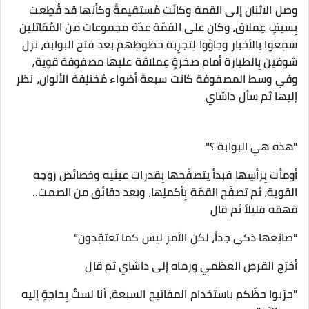
وصل الاثنان إلى القمة وكانَت مُستقيمةً وكأنها قد قُطِعت
بِسيفٍ عِملاق، وكان على القمّة عدّة مجموعات من المُقاتلين
سمِعوا بِالأخبار وجاؤوا لِتجرِبة حظوظِهم بعد فتح البوابة، نزل
شوفين بِالطيارة أمام صخرةٍ عِملاقة عليها مصفوفة قوية،
وفي وسط المصفوفة كانت سبعة أضواء مُختلِفة الألوان، نظر
إليها ثم سأل داشاي
"هذه هي البوابة ؟"
أومأت بِرأسِها فبدأ يتصفّحها بِقدرات عينَيه وخصائص روحِه
القوية، ثم تصفّح القمّة بِأكملِها، وبعد دقائق من الصمت..
قهقه قليلاً ثم قال
"صانِعها ذكي جداً، لكن الأمر ليس كما تعتقِدون"
أخرَج القرص العظمي ورماه إلى داشاي ثم قال
"جرّبوا حظّكم باستخدام المفاتيح السبعة، أنا لستُ بِحاجةٍ إليه