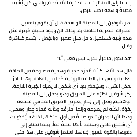
عِندما رأى المنظر خلف الصخرة المُحطّمة، والذي كان يُشبِه
مدينةً واسعة تحت الأرض.
نظر شوفين إلى المدينة الواسعة قبل أن يقوم بِتفعيل
القدرات البصرية الخاصة بِه، وذلك لِأن وجود مدينةٍ كبيرة مثل
هذه شِبه مُستحيل داخل جبلٍ صغير، وبالفِعل.. ابتسم مُباشرة
وقال
"قد تكون ماكراً، لكن.. ليس معي أنا"
قال هذا لأنها كانَت مُجرّد مدينةٍ وهمية مصنوعة مِن الطاقة
العادية وليس مِن الطاقة الروحية كما في العادة، وهذا نادرٌ
بعض الشيء وسيُخدَع بهِا أي شخصٍ لا يملِك الخِبرة اللازِمة،
ركّز شوفين نظرَه على الطريق وهو يدخل إلى المدينة
الوهمية، وصل إلى جِدارٍ يعترِض الطريق المخفي فدفعَه
بِقوّة، لكنّه لم يهدِمه وإنما اخترقَه وكأنه مُجرّد جِدارٍ وهمي،
وهذا لأن الجدران تبدو صلبةً مِن أول احتكاك، لذلك سيُخدَع بِها
أي شخصٍ عادي ويعتقِد بأنها صلبةٌ حقاً، بينما تحتاج إلى
دفعِها بِالقوة للعبور خِلالها، استمرّ شوفين على هذا حتى