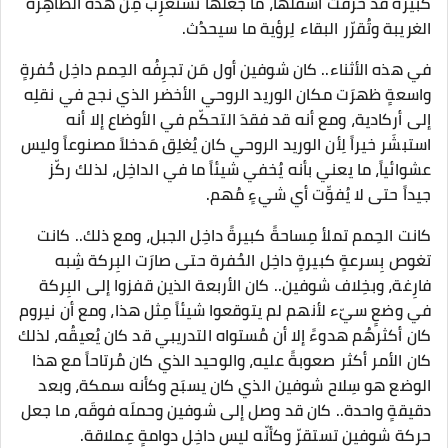
كبيرةً قد خرقَت أسفلها، ما جعلَها تستغرِب مِن هذه الظاهِرة
الغريبة وتُقرّر البقاء لِرؤية ما سيحدُث.
في هذه الأثناء.. كان شوفين أول مَن تجرِفُه الحِمم داخِل حُفرةٍ
واسعةٍ ظهرَت مكان الوريد الروحي الأخضر الذي نجح في نقلِه
إلى أركادية، ومع أنه قد فقدَ التحكّم في الأوضاع إلا أنه
استبشَر خيراً لِأن الوريد الروحي كان يُغلِق مَدخلاً مصنوعاً وليس
عشوائياً، ما يعني بأنه يُخفي شيئاً ما في الداخِل، لذلك ركّز
جيداً حتى لا يُفوِّت أي شيءٍ مُهم.
كانت الحِمم تملأ مِساحةً كبيرةً داخِل الجبل، ومع ذلك.. كانت
تغوص بِسرعةٍ كبيرةٍ داخِل الحُفرة حتى صارَت البِركة شِبه
فارِغة، وبخِلاف شوفين.. كان الأربعة الذين قفزوا إلى البِركة
في وضعٍ سيّء لأنهم لم يتوقعوا شيئاً مِثل هذا، ومع أن نيروم
كان أكثرهُم هدوءً إلا أن مُستواه التدريبي قد كان يُعيقُه، لذلك
كان الأمر أكثر صعوبةً عليه، والوحيد الذي كان مُرتاحاً مع هذا
الوضع هو سِلاح شوفين الذي كان يسبَح وكأنه سمكة، وبعد
دقيقةٍ واحدة.. كان قد وصل إلى شوفين وحملَه فوقَه، ما جعل
حركة شوفين تستقرّ وكأنّه ليس داخِل دوامةٍ عِملاقة.