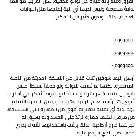
الفرق وعلم بِأنه عبارةٌ عن بوابةٍ مخفية، لكن الغريب هو أنها
بوابةٌ ملحومة وليس لديها أي آلية لِفتحِها مثل البوابات
العادية، لذلك.. وبدون كثير من التفكير..
بووووووم~
بووووووم~
بووووووم~
أرسل إليها شوفين ثلاث قنابل من النسخة الحديثة من النحلة
المتفجرة، لكنها لم تُسبّب للبوابة ولو خدشاً بسيطاً، عبس
شوفين عندما شعر بِقوة وصلابة البوابة وبدأ يُفكّر في أسلوبٍ
أقوى، هز رأسَه بِعدم الرغبة وهو يقتَرب من الصخرة لِأنه لم
يجِد لديه أي تقنية تدميرية أقوى من المهارة التي استنسخها
من هرقل، لكنها مهارة ترتدّ على الجسد ولم يسبِق له
تجربتها خارج أركادية، لذلك يرغَب بِاستخدامِها لأنه لا يدري
حجم الضرر الذي سيقع عليه.