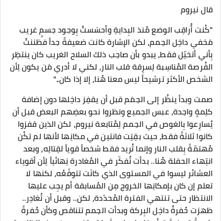
قال نيروم
"كُنت أُراقِب الوضع مُنذ البِدايةِ وأحسَستُ بِوجود جسمٍ غريب
مَخفي داخِل الحِمم، لكن الإشارة كانت ضعيفةً جداً فظننتُ
بِأني أتخيّل فقط، يبدو بأن صاحِب ذلك السلاح الغريب كان ينتظِر
الفُرصة المُناسِبة لِسرِقة قلب النار، لكني لا أدري مَن يكون لِأن
الشخص الأكثر ترشيحاً ليس معنا هُنا، إلا إذا كان.."
صمت وبدأ ينظُر إلى الحِمَم قبل أن يقفِز داخِلها دون إضافة
كلِمةٍ واحِدة، عبس الجميع ونظروا نحو بعضِهم البعض قبل أن
يُسارِعوا بِالغوص في الحِمم لِمُتابعة نيروم، لكن الذين قفزوا
كانوا ثلاثةً فقط، حيث بقِيَت فانتين في مكانِها لأنها لم تكُن
مُهتمّةً بِقلب النار وإنما تُريد فقط شخصاً قوياً لقِتالِه، وبعد
انتِهاء الحفلة هُنا.. بدأت تُفكّر في المُغادرة نِهائياً لِأن أقوياء
العشائر ليسوا في المستوى الذي كانَت تتوقّعُه، لكنها لا
تعلم إن كان بإمكانِها الخروج مِن المُسابقة أم يجِب عليها
الانتظار حتى تنتهي الفترة المُحدّدة، لكن.. وقبل أن تُغادِر..
ظهرَت حُفرةٌ داخِل البِركة وبدأت الحِمم تتناقص وكأن حُفرةً