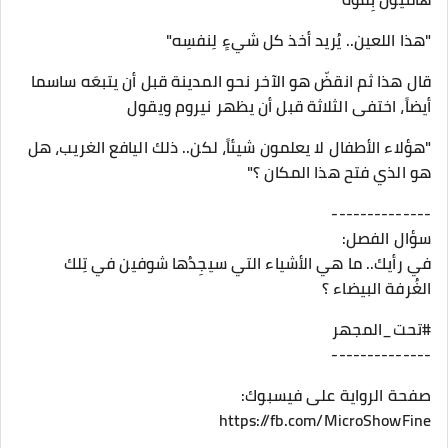
"هذا اللعين.. يُريد أخذ كل شيءٍ لِنفسِه"
قال هذا ثم انقضّ هو الآخر نحو المدينة قبل أن يتبعَه ساسما
أيضاً، اختفى الثلاثة قبل أن يظهر نيروم ويقول
"هؤلاء الأطفال لا يعلمون شيئاً، لكن.. ذلك اليافع الغريب، هل
هو الذي فتح هذا المكان ؟"
--------------
سؤال الفصل:
في رأيك.. ما هي الأشياء التي سيجِدُها شوفين في تِلك
الغُرفة البيضاء ؟
#تحت_المجهر
--------------
صفحة الرواية على فيسبوك:
https://fb.com/MicroShowFine