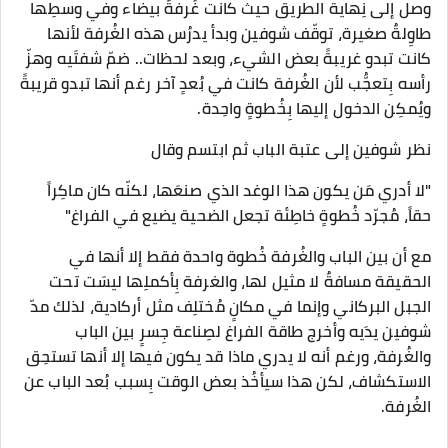
وصل إلى نِهاية الطريق حيث كانت غُرفةٌ بيضاء وفي وسطِها
طاوِلةٌ صغيرة، توقّف شوفين وبدأ يدرُس هذه الغُرفة لأنها
كانت تبدو غريبةً بعض الشيء، وبعد لحظات.. ضمّ شفتَيه وهزّ
رأسه بِتعجُّب لأن الغُرفة كانت في بُعدٍ آخر رغم أنها تبدو قريبةً
ويُمكِن الدخول إليها بِخُطوةٍ واحِدة.
نظر شوفين إلى عتبة الباب ثم ابتسم وقال
"لا أدري مَن يكون هذا الوغد الذي صنعَها، لكنّه كان ماكِراً
حقاً، مُجرّد خُطوةٍ خاطِئة تجعل الضحية يضيع في الفراغ"
مع أن بين الباب والغُرفة خُطوة واحدة فقط إلا أنها في
الحقيقة مسافةٌ لا مثيل لها، والغرفة بِأكملِها ليسَت تحت
الجبل البركاني وإنما في مكانٍ مُختلِف مثل أركادية، لذلك مدّ
شوفين يدَيه وأخرج طاقة الفراغ لصِناعة جِسرٍ بين الباب
والغُرفة، ورغم أنه لا يدري ماذا قد يكون فيها إلا أنها تستحِق
الاستكشاف، لكن هذا سيأخُذ بعض الوقت بِسبب بُعد الباب عن
الغُرفة.
...