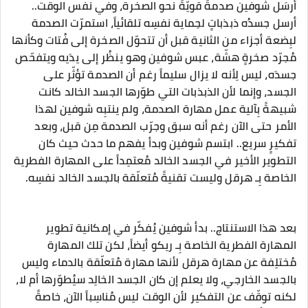
أرسَل شوفين صدمةً قويّةً نحو الصخرة، وفي نفس الوقت..
أرسل جسدُه ذبذباتٍ لحِماية نفسِه تلقائياً، استمرّت الصدمة
لبِضعة أجزاء من الثانية قبل أن تتحوّل الصخرة إلى فُتات وكأنها
مُجرّد صخرةٍ هشّة، عبس شوفين وهو ينظُر إلى يدَيه ويتفحّص
جسدَه، ليس لِأنه لا يزال سليماً رغم أن الصدمة تؤثّر على
الجسد، وإنما لأن الذبذبات التي طوّرها الجسد الخالد كانت
شبيهةً بِآلية عمل مهارة الصدمة، ولم ينتبِه شوفين لهذا
الأمر حتى الآن رغم أنه سبق وجرّب الصدمة مِن قبل، وبعد
تفكيرٍ سريع.. ابتسم شوفين وبدأ يفهم ما حدث حيث كان
التطوير الأخير في الجسد الخالد مُعتمِداً على المهارة الفطرية
الخاصة بِـ هرقل وليست تقنيةً مُتعلّقة بالجسد الخالد نفسِه.
بعد هذا الاستنتاج.. بدأ شوفين يُفكّر في إمكانية تطوير
المهارة الفطرية الخاصة بِـ ريكو أيضاً، لكن تلك المهارة
مُختلِفة عن مهارة هرقل لأنها مهارة مُتعلّقة بالدماء وليس
بالجسد الخارجي، ولا يعلم إن كان الجسد الخالِد سيُطوّرها أم لا،
لكنه توقّف عن التفكير لأن الوقت ليس مُناسِباً الآن، خاصةً