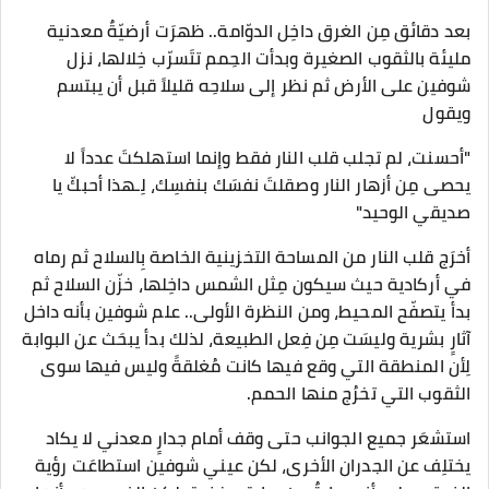
بعد دقائق مِن الغرق داخِل الدوّامة.. ظهرَت أرضيّةٌ معدنية
مليئة بالثقوب الصغيرة وبدأت الحِمم تتَسرّب خِلالها، نزل
شوفين على الأرض ثم نظر إلى سلاحِه قليلاً قبل أن يبتسم
ويقول
"أحسنت، لم تجلب قلب النار فقط وإنما استهلكتَ عدداً لا
يحصى مِن أزهار النار وصقلتَ نفسَك بنفسِك، لِـهذا أحبكّ يا
صديقي الوحيد"
أخرَج قلب النار من المساحة التخزينية الخاصة بِالسلاح ثم رماه
في أركادية حيث سيكون مِثل الشمس داخِلها، خزّن السلاح ثم
بدأ يتصفّح المحيط، ومن النظرة الأولى.. علم شوفين بأنه داخل
آثارٍ بشرية وليسَت مِن فِعل الطبيعة، لذلك بدأ يبحَث عن البوابة
لِأن المنطقة التي وقع فيها كانت مُغلقةً وليس فيها سوى
الثقوب التي تخرُج منها الحمم.
استشعَر جميع الجوانب حتى وقف أمام جدارٍ معدني لا يكاد
يختلِف عن الجدران الأخرى، لكن عيني شوفين استطاعَت رؤية