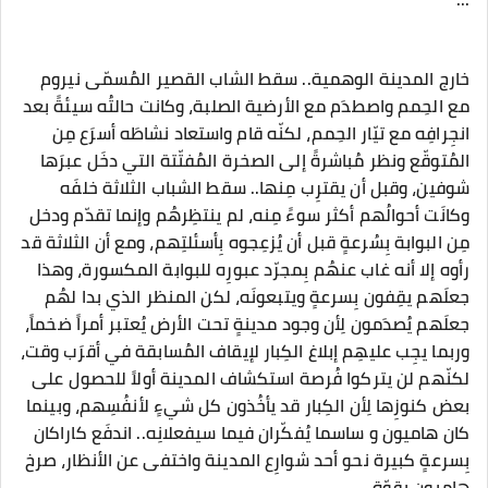
خارج المدينة الوهمية.. سقط الشاب القصير المُسمّى نيروم
مع الحِمم واصطدَم مع الأرضية الصلبة، وكانت حالتُه سيئةً بعد
انجِرافِه مع تيّار الحِمم، لكنّه قام واستعاد نشاطَه أسرَع مِن
المُتوقّع ونظر مُباشرةً إلى الصخرة المُفتّتة التي دخَل عبرَها
شوفين، وقبل أن يقترِب مِنها.. سقط الشباب الثلاثة خلفَه
وكانَت أحوالُهم أكثر سوءً مِنه، لم ينتظِرهُم وإنما تقدّم ودخل
مِن البوابة بِسُرعةٍ قبل أن يُزعِجوه بِأسئلتِهم، ومع أن الثلاثة قد
رأوه إلا أنه غاب عنهُم بِمجرّد عبورِه للبوابة المكسورة، وهذا
جعلَهم يقِفون بِسرعةٍ ويتبعونَه، لكن المنظر الذي بدا لهُم
جعلَهم يُصدَمون لِأن وجود مدينةٍ تحت الأرض يُعتبر أمراً ضخماً،
وربما يجِب عليهِم إبلاغ الكِبار لإيقاف المُسابقة في أقرَب وقت،
لكنّهم لن يتركوا فُرصة استكشاف المدينة أولاً للحصول على
بعض كنوزِها لِأن الكِبار قد يأخُذون كل شيءٍ لأنفُسِهم، وبينما
كان هاميون و ساسما يُفكّران فيما سيفعلانِه.. اندفَع كاراكان
بِسرعةٍ كبيرة نحو أحد شوارِع المدينة واختفى عن الأنظار، صرخ
هاميون بِقوّة