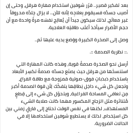
بعد تفكير قصير.. قرّر شوفين استخدام مهارة هرقل، وحتى إن
أصيب جسدُه فسيقوم بِعلاجِه لِأنه للآن.. لا يزال جِلدُه محروقاً
غير معالَج، لذلك سيكون جيداً أن يُعالِج نفسَه مرةً واحدة مع أن
حجم الأضرار سيأخذ أغلَب طاقتِه العلاجية.
وصل إلى الصخرة الكبيرة ووَضع يديه عليها ثم..
.:: نظرية الصدمة ::.
أرسل نحو الصخرة صدمةً قوية، وهذه كانت المهارة التي
استنسخَها من هرقل حيث يصنَع جسدُه صدمةً تكسِر الأبعاد
بِاستخدام ذبذباتٍ فوق-صوتية مَمزوجة مع طاقة الفراغ،
وتجعل كل شيء داخِل نِطاقِها يتفكّك لِأن قوة الصدمة أكبر
مِن تعافي المساحة الفراغية، ويتحوّل كل شيء إلى قِطعٍ
مُتناثرة مثل الزجاج المكسور مهما كانت صلابة الشيء
المستهدَف، لكنها في نفس الوقت تحتاج إلى فارقٍ زمني بين
كل استِخدام، لذلك لا يستطيع شوفين استخدامها إلا في
الحالات الضرورية.