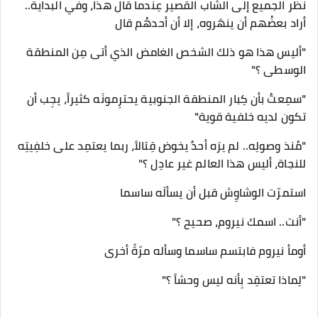
نظر الجميع إلى الشاب القصير عِندما قال هذا، وفي البداية..
أراد بعضُهم أن ينهَروه، إلا أن أحدهُم قال
"أليس هذا هو ذلك الشخص الغامض الذي أتى مِن المنطقة
الوسطى ؟"
"سمِعتُ بأن كِبار المنطقة الجنوبية يحترِمونَه كثيراً، يجِب أن
تكون لديه خلفية قوية"
"مُنذ وصولِه.. لم يرَه أحدٌ يخوض قِتالاً، ربما يعتمِد على خلفِيتِه
للنجاة، أليس هذا العالم غير عادِل ؟"
استمرّت الوشاوِش قبل أن يسألَه ساسما
"أنت.. اسمك نيروم، صحيح ؟"
أومأ نيروم فابتسم ساسما وسأله مرّةً أخرى
"لِماذا تعتقِد بِأنه ليس وحشاً ؟"