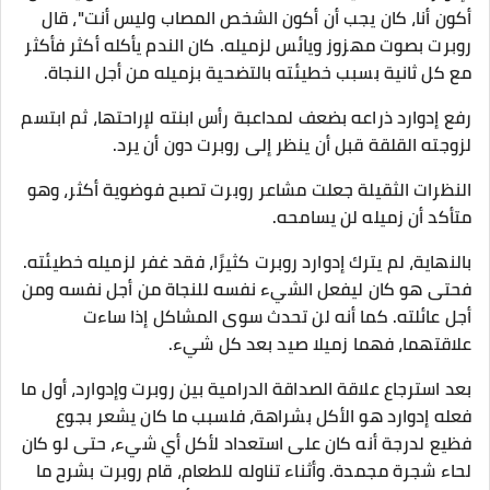
أكون أنا، كان يجب أن أكون الشخص المصاب وليس أنت"، قال
روبرت بصوت مهزوز ويائس لزميله. كان الندم يأكله أكثر فأكثر
مع كل ثانية بسبب خطيئته بالتضحية بزميله من أجل النجاة.
رفع إدوارد ذراعه بضعف لمداعبة رأس ابنته لإراحتها، ثم ابتسم
لزوجته القلقة قبل أن ينظر إلى روبرت دون أن يرد.
النظرات الثقيلة جعلت مشاعر روبرت تصبح فوضوية أكثر، وهو
متأكد أن زميله لن يسامحه.
بالنهاية، لم يترك إدوارد روبرت كثيرًا، فقد غفر لزميله خطيئته.
فحتى هو كان ليفعل الشيء نفسه للنجاة من أجل نفسه ومن
أجل عائلته. كما أنه لن تحدث سوى المشاكل إذا ساءت
علاقتهما، فهما زميلا صيد بعد كل شيء.
بعد استرجاع علاقة الصداقة الدرامية بين روبرت وإدوارد، أول ما
فعله إدوارد هو الأكل بشراهة، فلسبب ما كان يشعر بجوع
فظيع لدرجة أنه كان على استعداد لأكل أي شيء، حتى لو كان
لحاء شجرة مجمدة. وأثناء تناوله للطعام، قام روبرت بشرح ما