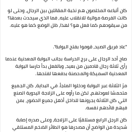
كان أتباعه المخلصون هم نخبة المقاتلين بين الرجال، وحتى لو
كانت الفرصة مواتية للانقلاب عليه، فما الذي سيحدث بعدها؟
من سيقودهم كما فعل هو؟ لهذا، ظل الوضع كما هو عليه.
"عاد فريق الصيد، قوموا بفتح البوابة".
صاح أحد الرجال على برج الحراسة بجانب البوابة المعدنية عندما
رأى ثلاثة رجال قادمين من بعيد، وبالفعل بدأ حارسا البوابة
المعدنية السميكة والمحصنة بدفعها لفتحها.
مرّ الثلاثة عبر البوابة ودخلوا الملجأ. في البداية، كان الجميع
متحمسًا لعودتهم، لكن ما رأوه على الزلاجة اليدوية الصنع
التي كان الثلاثة يجرونها للداخل أذهل جميع الحضور، بمن
فيهم قائدهم نفسه.
كان الرجل الرابع مستلقيًا على الزلاجة، وعلى صدره إصابة
شديدة من الواضح أن مصدرها هو الطائر الضخم المستلقي