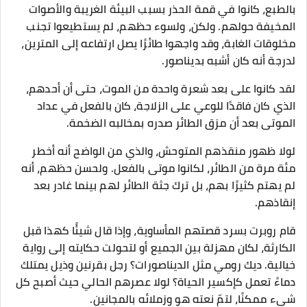
بالطبع، كانوا في قمة الحذر بسبب البيئة الغريبة والأصوات
المخيفة حولهم. ولكن، ولسوء حظهم، لم يستطيعوا تجنب
مخلوقات الغابة، وقد واجهوا طائرًا يصل ارتفاعه إلى المترين،
لدرجة أنه كان أشبه بديناصور.
لقد كانوا على بعد شعرة واحدة من الموت، حتى أن أحدهم،
الذي كان فاقدًا للوعي على الزلاجة، كان بالفعل في عداد
الموتى بعد أن مزق الطائر صدره بمخالبه الضخمة.
لولا ظهور منقذهم المتوحش، والذي من الواضح أنه أخطر
مئة مرة من الطائر، لكانوا موتى بالفعل. ولحسن حظهم، أنه
لم يهتم كثيرًا بهم، بل ترك جثة الطائر لهم بينما غادر بعد
إنقاذهم.
قام روبرت بسرد قصتهم المأساوية، وإذا قال شيئًا كهذا قبل
الكارثة، لكان مهزلة بين الجميع أو لتحولت حكايته إلى رواية
خيالية. ديك رومي مثل الديناصورات؟ رجل بقرنين وذيل يمتلك
دماءً تعمل كإكسير الحياة؟ لولا عصرهم الحالي حيث أصبح كل
شيء ممكنًا، لتمّ نعته هو وزملائه بالمجانين.