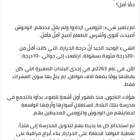
حقًا أمل؟
لم يتغير شيء؛ الزومبي ازدادوا ولم يقلّ عددهم، الوحوش
أصبحت أقوى وأشرس، الطعام أصبح أقلَّ فأقلّ.
الشيء الوحيد الجيد أنَّ درجة الحرارة، التي كانت أقلَّ من
-20درجة مئوية بسهولة، ارتفعت إلى حوالي -10درجة.
الآن، في عام 2263م، في إحدى البلداتِ الصغيرةِ التي كان
يقطنها يومًا بضعة الاف مواطن، لم ينجُ بها سوى العشرات
فقط.
هؤلاء الناجون، منذ ظهور أول أشعةٍ للضوء، بدأوا بالتجمعِ في
مدرسة بتلك البلدة، لاستغلالِ أسوارِها وأرضِها الواسعةِ
لحمايتهم من الوحوشِ والزومبي المحيطين بهم.
تم استخدام كل ما يحيط بهم لتحويل المدرسة إلى ملجأ:
تغطية النوافذ للحفاظ على الحرارة، بناء أبراج مراقبة على