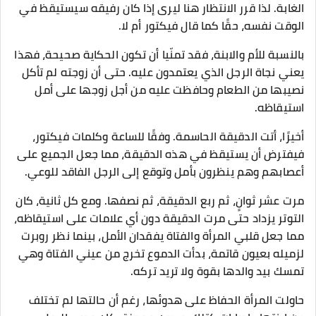
الغابة. لذا قرر الانتظار هنا ليرى إذا كان رفيقه سيستيقظ في
الوقت نفسه، حقًا كما قال فيكتور أم لا.
بالنسبة للأم والابنة، فقد تمنّيا أن تكون الحكاية صحيحة، فهذا
يعني نجاة الرجل الذي يعتمدون عليه. حتى أن زوجته لم تأكل
نصيبها من الطعام وحافظت عليه من أجل زوجها على أمل
استيقاظه.
أخيرًا، أتت الدقيقة الحاسمة. وفقًا للساعة وكلمات فيكتور،
فيفترض أن يستيقظ في هذه الدقيقة، مما جعل الجميع على
أعصابهم وهم ينظرون بأمل وتوقع إلى الرجل الفاقد للوعي.
مرت عشر ثوانٍ، ثم ربع الدقيقة، ثم نصفها. ومع كل ثانية، كان
التوتر يزداد حتى مرت الدقيقة دون أي علامات على استيقاظه،
مما جعل قلبي المرأة والفتاة يفقدان الأمل، بينما نظر روبرت
لزميله بعيون قاتمة، بدأت الدموع تخرج من عيني الفتاة وهي
تمسك بيد والدها بقوة ولا تريد تركه.
حاولت المرأة الحفاظ على هدوئها، رغم أن حالتها لم تختلف