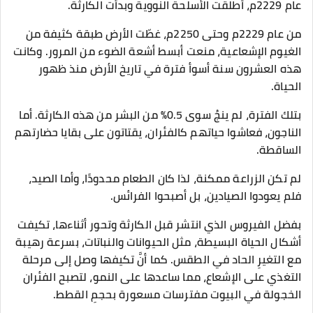
عام 2229م، أطلقت الأسلحة النووية وبدأت الكارثة.
من عام 2229م وحتى 2250م، غطّت الأرض طبقة كثيفة من
الغيوم الإشعاعية، منعت أبسط أشعة الضوء من المرور. وكانت
هذه العشرون سنة أسوأ فترة في تاريخ الأرض منذ ظهور
الحياة.
بتلك الفترة، لم ينجُ سوى 0.5% من البشر من هذه الكارثة. أما
الناجون، فعاشوا حياتهم كالفئران، يقتاتون على بقايا حضارتهم
الساقطة.
لم تكن الزراعة ممكنة، لذا كان الطعام محدودًا، وأما الصيد،
فلم يعودوا الصيادين، بل أصبحوا الفرائس.
بفضل الفيروس الذي انتشر قبل الكارثة وتحور أثناءها، تكيفت
أشكال الحياة البسيطة، مثل الحيوانات والنباتات، بسرعة رهيبة
مع التغيرِ الحاد في الطقس. كما أنَّ تكيفها وصل إلى مرحلة
التغذي على الإشعاع، مما ساعدها على النمو، لتصبح الفئران
الخجولة في البيوت مفترسات مسعورة بحجمِ القطط.