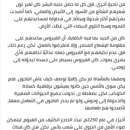
من ناحيةٍ أخرى، فإن كل ما حصل عليه البشر كان تغير لون
شعرهم الشائع من الأسود إلى الأبيض والفضي، كما أصبحت
بشرتهم أكثر شحوبًا وبياضًا، في محاولة لمساعدتهم على
التموه وسط الثلوج البيضاء التي غطّت الأرض.
كان من الجيد بما فيه الكفاية، أن الفيروس ساعدهم على
مقاومة الإشعاع المدمر، وإلا لانقرضوا بالفعل. لكن، رغم ذلك،
فإن عدم تكيفهم مع الفيروس جعله عدائيًا تجاههم، فأي
بشري يموت، كان الفيروس يسيطر على جسده ليحوّله إلى
زومبي.
وصفها بالمأساة لم يكن كافيًا لوصف كيف عاش الناجون. فلم
يكن سوى بالأمس حين كانوا يعيشون برفاهية كسادة
الكوكب، لكن، بضغطة زر، تحولت جميع الحيوانات الصغيرة
والخجولة إلى وحوش، ولو لم يحذر الناجون في التعامل معها،
لأصبحوا هم طعامها.
أخيرًا، في عام 2250م، تبدّد الحاجز الكثيف من الغيوم، ليتمكن
ضوء الأملِ من النزول على شعب يائس. لكن، هل كان هناك