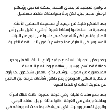
بالواقع، فديفيد لم يصدق القصة. يمكنه تصديق رؤيتهم
لوحش بحجم جبل، لكن رجلًا بمواصفات كهذه مستحيل.
بعد التفكير قليلاً، قرر ديفيد أن مجموعة الحمقى الثلاثة،
بمعجزة ما، استطاعوا إسقاط شجرة أو شيء ثقيل على رأس
الطائر وقتله، لكن أثناء عودتهم، داسوا على نوع من النبات
المهلوس في الغابة، مما جعلهم يألفون تلك القصة الغريبة.
بعد بعض الحوارات، استطاع ديفيد إقناع الثلاثة بالفعل بمدى
حماقة قصتهم. وبسبب إرهاقهم وحالتهم النفسية
المتدهورة من الموت الوشيك، بدأوا بالفعل يشككون بما رأوه،
بالنهاية انتهى الموضوع رغم ظهور شائعات غريبة بين الناجين
عن عفريت الغابة او هكذا لقبوه.
بعد بضع ساعات قليلة، وفي غرفة صغيرة، كانت هناك امرأة
وطفلة ورجلان في الغرفة. كانوا عائلة الرجل الفاقد للوعي،
والرجل نفسه، وروبرت الذي لم يشكك بما حدث له ورفاقه في