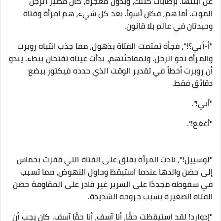
عن ابنتها. بإصابات كتلك، وبدون معجزة، كان مصير الرجل
الموت. أما هم، فكان أسوأ. بعد كل شيء، هم امرأة وفتاة
وحيدتان في عالم بلا قانون.
"أ-أبي؟!"، فجأة تمتمت الفتاة بذهول، مما جذب انتباه روبرت
والمرأة نحو الرجل. ولمفاجئتهم، بدأت عيناه تفتحان ببطء. يبدو
أن روبرت أخطأ في تقدير الوقت الذي حدده فيكتور ببضع
دقائق فقط.
"أبي!".
"أغغغ!".
"لوسييل!"، نادت المرأة بقلق على الفتاة التي قفزت بحماس
إلى حضن والدها عندما استيقظ وحاول النهوض، مما تسبب
في سقوطه مجددًا على السرير غير قادر على المقاومة حضن
الفتاه الصغيرة بسبب جروحه الشديدة.
"إدوارد! لقد استيقظت حقًا، أنا آسف، أنا حقًا آسف. كان يجب أن