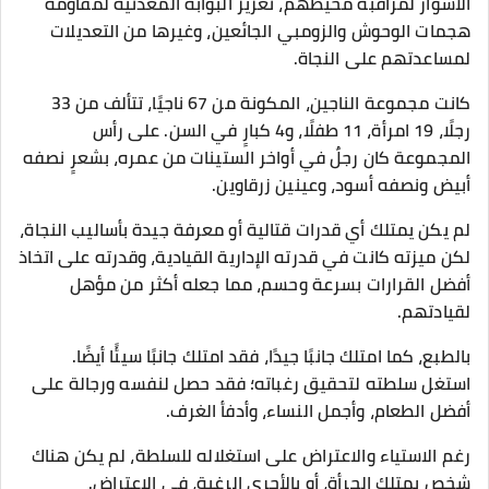
الأسوار لمراقبة محيطهم، تعزيز البوابة المعدنية لمقاومة
هجمات الوحوش والزومبي الجائعين، وغيرها من التعديلات
لمساعدتهم على النجاة.
كانت مجموعة الناجين، المكونة من 67 ناجيًا، تتألف من 33
رجلًا، 19 امرأة، 11 طفلًا، و4 كبارٍ في السن. على رأس
المجموعة كان رجلٌ في أواخر الستينات من عمره، بشعرٍ نصفه
أبيض ونصفه أسود، وعينين زرقاوين.
لم يكن يمتلك أي قدرات قتالية أو معرفة جيدة بأساليب النجاة،
لكن ميزته كانت في قدرته الإدارية القيادية، وقدرته على اتخاذ
أفضل القرارات بسرعة وحسم، مما جعله أكثر من مؤهل
لقيادتهم.
بالطبع، كما امتلك جانبًا جيدًا، فقد امتلك جانبًا سيئًا أيضًا.
استغل سلطته لتحقيق رغباته؛ فقد حصل لنفسه ورجالة على
أفضل الطعام، وأجمل النساء، وأدفأ الغرف.
رغم الاستياء والاعتراض على استغلاله للسلطة، لم يكن هناك
شخص يمتلك الجرأة، أو بالأحرى الرغبة، في الاعتراض.