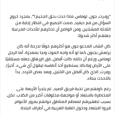
"روبرت، جون، توماس، ماذا حدث بحق الجحيم؟"، بمجرد خروج
السؤال من فم ديفيد، صمت الجميع في انتظار إجابة من
الثلاثة المشتتين. ومن الواضح أن تذكرهم للأحداث المرعبة
جعلهم أكثر شحوبًا.
كان الشاب المدعو جون هو أكثرهم خوفًا لدرجة أنه كان
يرتعش بجنون كما لو أنه واجه الموت ونجا بمعجزة. أما الرجل
توماس، ورغم أن حالته كانت أفضل، فإن الإرهاق جعله مستلقيًا
على الأرض وبالكاد يستطيع أخذ أنفاسه ليقول أي شيء. أخيرًا،
روبرت، الذي كان أفضل من الاثنين، وبعد بعض التردد، بدأ
بالتحدث ببطء.
رغم كونهم من نخبة فريق الصيد، لم يتجرأ الأربعة على
المخاطرة بالابتعاد أو مواجهة مخلوقات أكبر من الكلاب. لكن،
بسبب تطهيرهم لمعظم المناطق حولهم بمرور الأعوام،
قرروا الابتعاد ودخول الغابة الغريبة في أطراف البلدة.