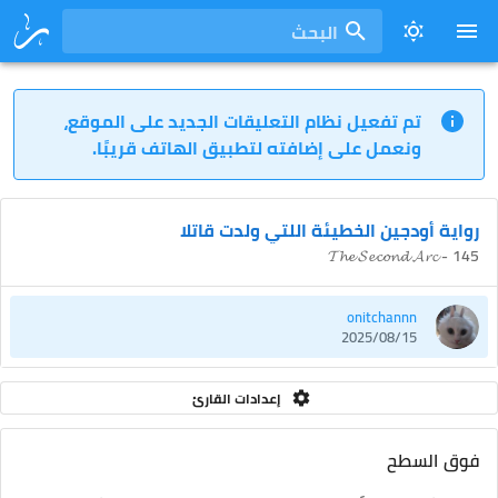
البحث
تم تفعيل نظام التعليقات الجديد على الموقع،
ونعمل على إضافته لتطبيق الهاتف قريبًا.
رواية أودجين الخطيئة اللتي ولدت قاتلا
145 - 𝓣𝓱𝓮 𝓢𝓮𝓬𝓸𝓷𝓭 𝓐𝓻𝓬
onitchannn
2025/08/15
إعدادات القارئ
فوق السطح