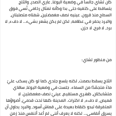
‎كان تشاي جالساً في وضعية اليوغا، عاري الصدر، والثلج
يتساقط على كتفيه حتى بدا وكأنه تمثال رخامي نُسي فوق
السطح منذ قرون. عينيه نصف مغمضتين، شفتاه متصلبتان،
والبرد يحفر في عظامه، لكن لم يكن يشعر بشيء… لا دفء، لا
برد، لا فرح، لا حزن.
‎الثلج يسقط بصمت، لكنه يلسع جلدي كما لو كان يسكب عليّ
ماءً متجمّدًا من السماء. جلست في وضعية اليوغا، ساقاي
متشابكتان، ظهري مستقيم، عينيّ نصف مغمضتين. لا
قميص، لا دفء، لا اكتراث. المدينة كلها تحت قدميّ، أضواؤها
المتفرقة تبدو كنقاط بعيدة على قماش أسود، والبرد يحاول أن
يسرق أنفاسي… لكنه لا يعرف أنني لم أعد أتنفس منذ زمن