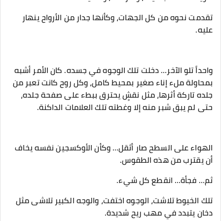
‎تقدمت نحوه من كل الجهات، وكأنها جدار من الأرواح ينهار
عليه.
‎واحداً تلو الآخر… دخلت تلك الوجوه في جسده. كان الأمر أشبه
بمحاولة ملء إناء صغير بمحيط كامل، وكل روح كانت تعبر من
جلده تاركة أثرها، مثل نقشٍ يحترق ببطء على صفحة جلده،
حتى لم يبق شبر منه إلا وغطته تلك العلامات الداكنة.
‎الهواء على السطح صار أثقل… وكأن الأوكسجين نفسه يخاف
أن يقترب من هذه الطقوس.
‎تلك الخيوط تلاشت، الوجوه اختفت، والوجه الكبير تلاشى مثل
دخان يتبدد في مهب ريح شديدة.