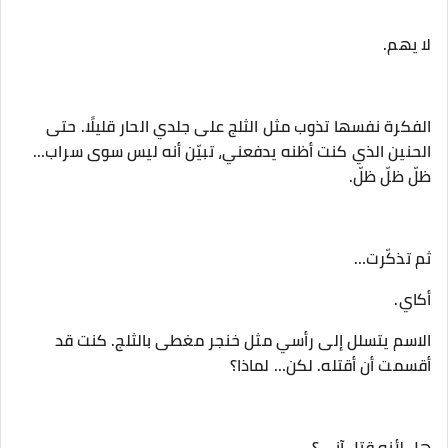
‎الفكرة نفسها تذوب مثل الثلج على جلدي الحار قليلًا. حتى
الحنين الذي كنت أظنه يدفعني، تبيّن أنه ليس سوى سراب…
ظلّ ظلّ ظلّ.
‎الاسم يتسلل إلى رأسي مثل خنجر مغطى بالثلج. كنت قد
أقسمت أن أقتله. لكن… لماذا؟