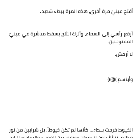
‎أرفع رأسي إلى السماء، وأترك الثلج يسقط مباشرة في عينيّ
المفتوحتين.
‎الخيوط خرجت ببطء… كأنها لم تكن خيوطاً، بل شرايين من نور
مظلم، تتلألأ بلون لا يمكن وصفه، بين الفضيّ والرماديّ البارد،