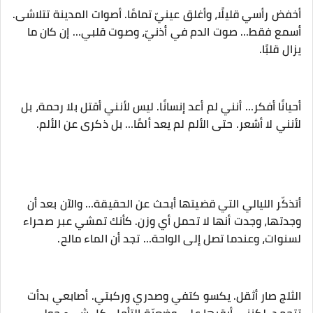
‎أخفض رأسي قليلًا، وأغلق عينيّ تمامًا. أصوات المدينة تتلاشى.
أسمع فقط… صوت الدم في أذنيّ، وصوت قلبي… إن كان ما
يزال قلبًا.
‎أحيانًا أفكر… أنني لم أعد إنسانًا. ليس لأنني أقتل بلا رحمة، بل
لأنني لا أشعر. حتى الألم لم يعد ألمًا… بل ذكرى عن الألم.
‎أتذكّر الليالي التي قضيتها أبحث عن الحقيقة… والآن بعد أن
وجدتها، وجدت أنها لا تحمل أي وزن. كأنك تمشي عبر صحراء
لسنوات، وعندما تصل إلى الواحة… تجد أن الماء مالح.
‎الثلج صار أثقل. يكسو كتفي وصدري وركبتي. أصابعي بدأت