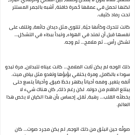
لكنها تحمل في عمقها حُمرة خافتة، أشبه بالجمر المستتر
تحت رماد كثيف.
‎كانت تتحرك وكأنها حيّة، تتلوى مثل ديدان جائعة، وتلتف على
نفسها قبل أن تمتد في الهواء، وتبدأ ببطء في التشكل…
تشكل رأس… ثم ملامح… ثم وجه.
‎ذلك الوجه لم يكن ثابت الملامح… كانت عيناه تتبدلان، مرة تبدو
سوداء بالكامل، ومرة يختفي بؤبؤها وتغدو مثل بياض ميت.
أنفه يتغير، وفمه أحياناً يظهر بخطّ ضيق، وأحياناً يتسع حتى
يبتلع الظلام من حوله. لكن رغم ذلك، كان هناك شيء لا
يخطئه القلب… رهبة، ثقل، إحساس بأن هذا الكيان لا يخص هذا
العالم.
‎صوتُه حين انبثق من ذلك الوجه، لم يكن مجرد صوت… كان