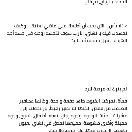
الحديد بالزجاج، ثم قال:
‎> "لا بأس… الآن يجب أن أطلعك على ماضي لعنتك… وكيف
تجسدت فيك يا تشاي. الآن… سوف تتجسد روحك في جسد أحد
الهواة… قبل خمسمئة عام."
‎فجأة، تحركت الخيوط كلها دفعة واحدة، وكأنها عصافير
انطلقت من قفص، لكنها لم تطير بعيداً، بل تحولت إلى
عشرات… مئات الوجوه. وجوه رجال، نساء، أطفال، شيوخ، وجوه
جميلة وأخرى مشوهة، جميعها تحدق في تشاي بعيون
خاوية… لا غضب فيها، ولا رحمة، ولا حياة.