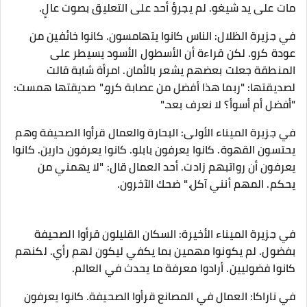
مات على يد شيغو. لم يجرؤ أحد على التعليق بصوت عالٍ.
في جزيرة الظلال: الناس كانوا يتهامسون. كانوا خائفين من
عودة كرو. لكن قراءة أن الأسطول الأسود يسيطر على
المنطقة جعلت بعضهم يشعر بالأمان. امرأة شابة قالت
لصديقتها: "ربما هذا أفضل من عصابة كرو." صديقتها همست:
"أفضل أم أسوأ؟ لا نعرف بعد."
في جزيرة الميناء الأولى: البحارة والعمال قرأوا الصحيفة وهم
يحتسون القهوة. كانوا يعرفون بابلو. كانوا يعرفون دارين. كانوا
يعرفون أن رواتبهم زادت. أحد العمال قال: "لا يهمني من
يحكم. المهم أنني آكل." ضحك الآخرون.
في جزيرة الميناء الأخيرة: السكان القليلون قرأوا الصحيفة
بفضول. لم يكونوا مهمين بما يكفي ليكون لهم رأي. لكنهم
كانوا فضوليين. أرادوا معرفة ما يحدث في العالم.
في ناراكا: العمال في المصانع قرأوا الصحيفة. كانوا يعرفون