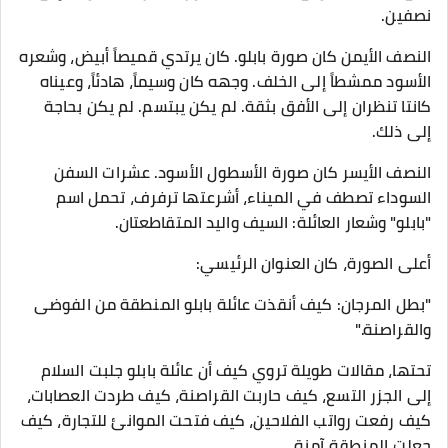
نصفين.
النصف الأيمن كان صورة بابلو. كان يرتدي قميصاً أبيض، وشعره
الأسود ممشطاً إلى الخلف. وجهه كان وسيماً، هادئاً، وعيناه
كانتا تنظران إلى الأفق بثقة. لم يكن يبتسم. لم يكن بحاجة
إلى ذلك.
النصف الأيسر كان صورة الأسطول الأسود. عشرات السفن
السوداء تصطف في الميناء، أشرعتها ترفرف، تحمل اسم
"بابلو" وشعار العائلة: السيف واليد المتقاطعتان.
أعلى الصورة، كان العنوان الرئيسي:
"بطل المرجان: كيف أنقذت عائلة بابلو المنطقة من الفوضى
والقراصنة."
تحتها، مقالات طويلة تروي كيف أن عائلة بابلو جلبت السلام
إلى الجزر التسع، كيف حاربت القراصنة، كيف طردت العصابات،
كيف رفعت رواتب الفلاحين، كيف فتحت الموانئ للتجارة، كيف
جعلت المنطقة آمنة.