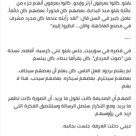
بابلو. كانوا يعرفون آرثر وإيدو. كانوا يعرفون أنهم جزء من
عائلة بابلو منذ البداية. بعضهم كان فخوراً. بعضهم كان خائفاً.
عامل كبير في السن قال: "لقد رأيته عندما كان مجرد مشرف
في مصنع الفاكهة. والآن... انظروا إليه."
---
في قصره في سوربيت، جلس بابلو على كرسيه. أمامه، نسخة
من "صوت المرجان". كان يقرأها ببطء. كان يبتسم.
لم يهتم بردود فعل الناس. كان يعلم أن بعضهم سيخاف.
بعضهم سيحترم. بعضهم سيكره. بعضهم سيحب. هذا لا
يهم.
المهم أن الصحيفة كانت تقول ما يريد. أن الصورة كانت تظهر
ما يريد. ومع التكرار ستصل الرسالة وستلتصق الفكرة التي
اريد في رؤوسهم.
جيني دخلت الغرفة. جلست بجانبه.