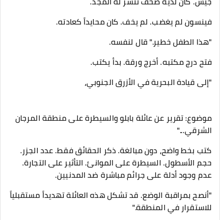
جيش. كان لديه صحف تنشر له المجد.
فينسون لم يغضب. لم يخف. كان محايداً كعادته.
"هذا الطفل خطير." قال لنفسه.
فتح درج مكتبه. أخرج ورقة. بدأ يكتب.
"إلى قيادة البحرية في الأزرق الجنوبي،
موضوع: تقرير عن عائلة بابلو والسيطرة على منطقة المرجان
الشرقي..."
كتب بخط واضح، دون مبالغة. ذكر الحقائق فقط. عدد الجزر.
حجم الأسطول. السيطرة على الموانئ. التأثير على التجارة.
عدم وجود أدلة على جرائم مباشرة ضد المدنيين.
"أنصح بمراقبة الوضع. قد تشكل هذه العائلة تهديداً مستقبلياً
للاستقرار في المنطقة."