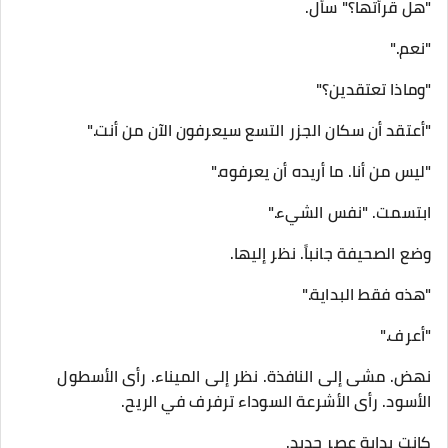
"هل قرأتها؟" سأل.
"نعم."
"وماذا تعتقدين؟"
"أعتقد أن سكان الجزر التسع سيعرفون الآن من أنت."
"ليس من أنا. ما أريده أن يعرفوه."
ابتسمت. "نفس الشيء."
وضع الصحيفة جانباً. نظر إليها.
"هذه فقط البداية."
"أعرف."
نهض. مشى إلى النافذة. نظر إلى الميناء. رأى الأسطول
الأسود. رأى الأشرعة السوداء ترفرف في الريح.
كانت بداية عصر جديد.