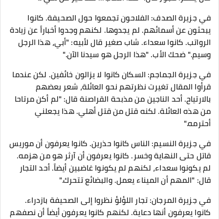
في جزيرة الصدف: الفلاحون تجمعوا حول الصحيفة. كانوا
يبحثون عن أسمائهم. لم يجدوها. لكنهم وجدوا أخباراً عن زيادة
الرواتب. كانوا سعداء. شاب صغير قال لأبيه: "أبي، هذا الرجل
وسيم." ضحك الأب. "هذا الرجل هو سيدنا الآن."
في جزيرة الجماجم: السكان كانوا لا يزالون خائفين. لكن عندما
قرأوا المقال تغيرت نظرتهم نحو العائلة، شعر بعضهم
بالارتياح. أحد الناجين من مذبحة القراصنة قال: "لم أكن مرتاحا
من هذه العائلة. لكنه قتل من قتل أهلي. هذا يجعلني
أحترمه."
في جزيرة النسيم: الناس كانوا حذرين. كانوا يعرفون أن موريس
قاتل حتى النهاية وخسر. كانوا يعرفون أن آرثر هو من هزمه.
لم يكونوا سعداء، لكنهم لم يكونوا غاضبين أيضاً. أحد التجار
قال: "المهم أن الميناء يعمل. والبضائع تتحرك."
في جزيرة المرجان: تجار اللؤلؤ نظروا إلى الصحيفة بازدراء.
كانوا يعرفون أنها دعاية. لكنهم كانوا يعرفون أيضاً أن نصفهم