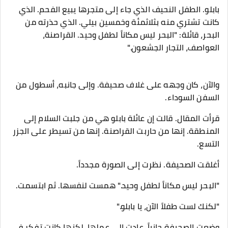
بابلو. الطفل النحيف الذي جاء إلى متجرها يبيع الفحم. الذي
كانت تشتري منه بثلاثمئة وخمسين بيلي. الذي حذرته من
البحر، قائلة: "البحر ليس مكاناً لطفل وحيد. القراصنة،
العواصف، التجار الجشعون."
والآن، كان وجهه على غلاف صحيفة. وإلى جانبه، أسطول من
السفن السوداء.
قرأت المقال. قالت إن عائلة بابلو هي من جلبت السلام إلى
المنطقة. إنها من حاربت القراصنة. إنها من تسيطر على الجزر
التسع.
أغلقت الصحيفة. نظرت إلى الصورة مجدداً.
"البحر ليس مكاناً لطفل وحيد." همست لنفسها. ثم ابتسمت.
"لكنك لست طفلاً الآن، يا بابلو."
وضعت الصحيفة جانباً. عادت إلى عملها. لكنها كانت تفكر في