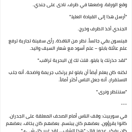
وقع الورقة. وضعها في ظرف. نادى على جندي.
"أرسل هذا إلى القيادة العليا."
الجندي أخذ الظرف وخرج.
فينسون بقي جالساً. نظر من النافذة. رأى سفينة تجارية ترفع
علم عائلة بابلو – علم أسود مع شعار السيف واليد.
"لقد حذرتك يا بابلو. قلت لك إن البحرية تراقب."
لكنه كان يعلم أيضاً أن بابلو لم يرتكب جريمة واضحة. أنه جلب
الاستقرار. أنه جعل الناس أكثر أماناً.
"سننتظر ونرى."
---
في سوربيت: وقف الناس أمام الصحف المعلقة على الجدران.
كانوا يقرؤون. بعضهم كان يبتسم. بعضهم كان يخاف. بعضهم
كان يفكر. عجوز قال: "هذا الشاب... لقد غير كل شيء."