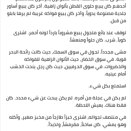
أحدهم كان يبيع حلوى القطن بألوان زاهية. آخر كان يبيع أساور
جلدية مصنوعة يدوياً. وآخر كان يبيع فواكه غريبة لم يرها بابلو
من قبل.
توقف عند بائع متجول يبيع مشروباً بارداً لونه أحمر. اشترى
كوباً. شرب. كان حلواً ومنعشاً.
مشى مجدداً. تجول في سوق السمك، حيث كانت رائحة البحر
قوية. في سوق الخضار، حيث الألوان الزاهية للفواكه
والخضروات. في سوق الحرفيين، حيث كان رجل ينحت الخشب
أمام عينيه.
استمتع بكل شيء.
لم يكن في عجلة من أمره. لم يكن يبحث عن شيء محدد. كان
فقط هناك. يعيش اللحظة.
في منتصف تجواله، اشترى خبزاً طازجاً من مخبز صغير، وأكله
وهو يمشي. كان ساخناً، مقرمشاً، ولذيذاً.