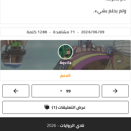
ولم يحلم بشيء.
2026/06/09
·
71 مشاهدة
·
1288 كلمة
Aquila
الدعم
99
عرض التعليقات (
1
)
نادي الروايات
- 2026