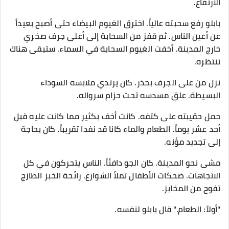
الارتفاع.
بابلو رفع سحبته عالياً. اخترق الغيوم البيضاء حتى أصبح بعيداً
عن أعين الناس. ثم قفز من السحابة إلى أعلى جرف صخري
خارج المدينة. أخفت الغيوم السحابة في السماء. ستبقى هناك
تنتظره.
نزل من على الجرف بحذر. كان يرتدي ملابسه السوداء
البسيطة. علق مسدسه تحت حزام سرواله.
حمل حقيبته على كتفه. كانت أخف بكثير مما كانت عليه قبل
أحد عشر يوماً. الطعام والماء كانا قد نفدا تقريباً. كان بحاجة
إلى تجديد مؤنه.
مشى نحو المدينة. كان الجو دافئاً. الناس يتحركون في كل
الاتجاهات. ضحكات الأطفال تملأ الشوارع. رائحة الخبز الطازج
تفوح من المخابز.
"أولاً: الطعام." قال بابلو لنفسه.