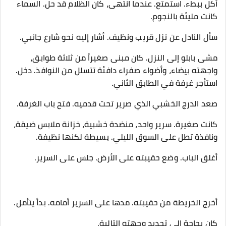
أكل ببطء. استمتع. عندما انتهى، كان الظلام قد حل. السماء
كانت مليئة بالنجوم.
سأل النادل عن نزل قريب ونظيف. أشار إليه نحو شارع جانبي.
مشى بابلو إلى النزل. كان مبنى صغيراً من ثلاثة طوابق،
واجهته بيضاء، وأضواء صفراء دافئة تتسلل من النوافذ. دخل.
استأجر غرفة في الطابق الثاني.
صعد الدرج الخشبي الذي صرير تحت قدميه. فتح باب الغرفة.
كانت صغيرة. سرير واحد، منضدة خشبية، خزانة ملابس ضيقة،
ونافذة تطل على السوق الليلي. بسيطة لكنها نظيفة.
أغلق الباب. وضع حقيبته على الأرض. جلس على السرير.
أخرج الخريطة من حقيبته. مدها على السرير أمامه. بدأ يتأمل.
كان بحاجة إلى تحديد وجهته التالية.