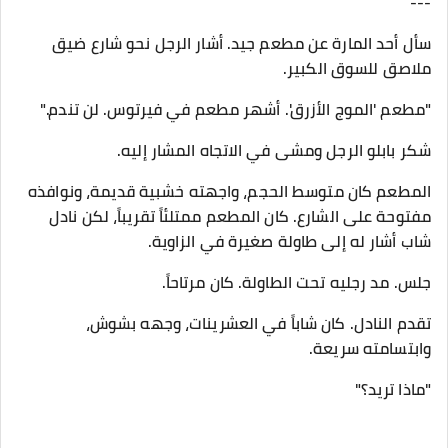
---
سأل أحد المارة عن مطعم جيد. أشار الرجل نحو شارع ضيق
ملاصق للسوق الكبير.
"مطعم 'الموج الأزرق'. أشهر مطعم في فيرتوس. لن تندم."
شكر بابلو الرجل ومشى في الاتجاه المشار إليه.
المطعم كان متوسط الحجم، واجهته خشبية قديمة، ونوافذه
مفتوحة على الشارع. كان المطعم ممتلئاً تقريباً، لكن نادل
شاب أشار له إلى طاولة صغيرة في الزاوية.
جلس. مد رجليه تحت الطاولة. كان مرتاحاً.
تقدم النادل. كان شاباً في العشرينات، وجهه بشوش،
وابتسامته سريعة.
"ماذا تريد؟"