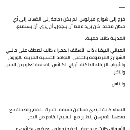
---
خرج إلى شوارع فيرتوس. لم يكن بحاجة إلى الذهاب إلى أي
مكان محدد. كان يريد فقط أن يتجول. أن يرى. أن يستمتع.
المدينة كانت جميلة.
المباني البيضاء ذات الأسقف الحمراء كانت تصطف على جانبي
الشوارع المرصوفة بالحصى. النوافذ الخشبية المزينة بالورود،
والأبواب الزرقاء الداكنة. أبراج الكنائس القديمة تعلو بين الحين
والآخر.
والناس.
النساء كانت ترتدي فساتين خفيفة، تتحرك بخفة، وتضحك مع
بعضها. شعرهن يتطاير مع النسيم القادم من البحر.
الأسواق كانت مزدحمة. باعة متجولون يعرضون بضائعهم.