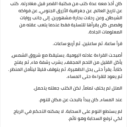
كان أخذ معه عدة كتب من مكتبة القصر قبل مغادرته. كتب
عن تاريخ العالم، عن جغرافية الأزرق الجنوبي، عن فواكه
الشيطان، وعن رحلات بحارة مشهورين. إلى جانب روايات
وقصص كان يقرأها للتسلية فقط عندما يتعب عقله من
المعلومات الجادة.
قرأ ساعة. ثم ساعتين. ثم أربع ساعات.
أصبحت القراءة عادته اليومية. يستيقظ مع شروق الشمس،
يأكل القليل من اللحم المجفف، يشرب رشفة ماء، ثم يفتح
كتاباً. يقرأ حتى يحل الظهيرة. ثم يتوقف قليلاً ليتأمل المنظر.
ثم يعود للقراءة حتى المساء.
الملل لم يختفِ تماماً، لكن الكتب جعلته يتحمل.
عند المساء، كان يبدأ بالبحث عن مكان للنوم.
لم يستطع النوم على السحابة. لا يمكنه التحكم في الرياح
لكي ترفع السحابة وهو نائم.