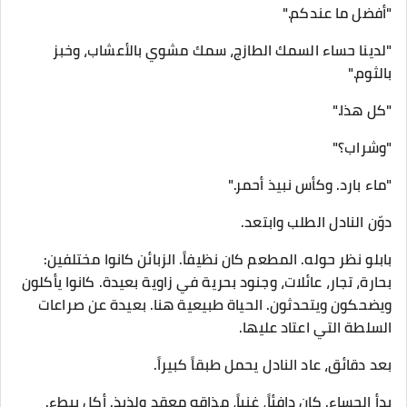
"أفضل ما عندكم."
"لدينا حساء السمك الطازج، سمك مشوي بالأعشاب، وخبز
بالثوم."
"كل هذا."
"وشراب؟"
"ماء بارد. وكأس نبيذ أحمر."
دوّن النادل الطلب وابتعد.
بابلو نظر حوله. المطعم كان نظيفاً. الزبائن كانوا مختلفين:
بحارة، تجار، عائلات، وجنود بحرية في زاوية بعيدة. كانوا يأكلون
ويضحكون ويتحدثون. الحياة طبيعية هنا. بعيدة عن صراعات
السلطة التي اعتاد عليها.
بعد دقائق، عاد النادل يحمل طبقاً كبيراً.
بدأ الحساء. كان دافئاً، غنياً، مذاقه معقد ولذيذ. أكل ببطء.