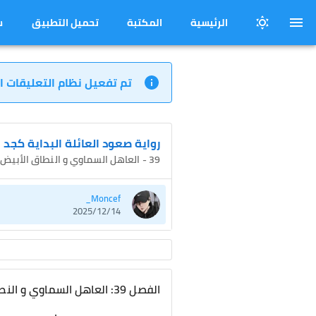
الرئيسية
المكتبة
تحميل التطبيق
س
تم تفعيل نظام التعليقات ا
رواية صعود العائلة البداية كجد
39 - العاهل السماوي و النطاق الأبيض
Moncef_
2025/12/14
الفصل 39: العاهل السماوي و النطاق الأبيض