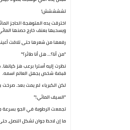
تششششش!
اخترقت يده المتوهجة الحاجز الم
ويسحبها بعنف خارج حصنها المائي 
رفعها من شعرها حتى تلاقت أعينهم،
"من أنا؟... هل أنا طائر؟"
نظرت إليه أسترا برعب هز كيانها.
قبضة شخص يجهل العالم اسمه.
لكن الكبرياء لم يمت بعد. صرخت 
"السيف المائي!"
تجمعت الرطوبة في الجو بسرعة جنو
ما إن لاحظ جوان تشكل النصل، حتى