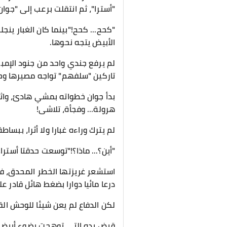
"أسترا"، ثم انتقلت برعب إلى "جوا
"كحح... كحح!"بينما كان الغبار ينج
الأبيض يتجه نحوها.
لم يرفع جندي واحد من جنود الإمبر
تاركين "سلفهم" تواجه مصيرها وح
بدأ جوان خطواته بمشي هادئ، واث
هرولة... وفجأة، تلاشى!
لم يترك وراءه غبارا ولا أثرا، ببس
"أين؟... ماذا؟!"توسعت حدقتا أسترا
استشعر غريزتها الخطر المحدق، فص
درعا مائيا دوارا بضغط هائل قادر ع
لكن الدفاع لم يعن شيئا للوحش الق
قبض يده التي توهجت بضوء أبيض 