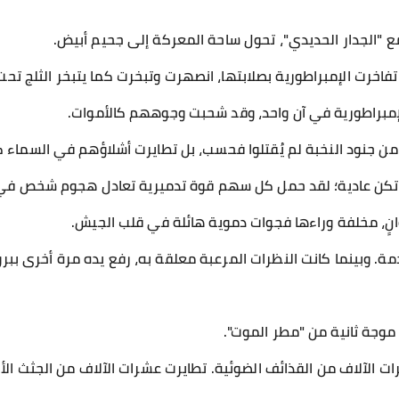
 "الجدار الحديدي"، تحول ساحة المعركة إلى جحيم أبيض.
فاخرت الإمبراطورية بصلابتها، انصهرت وتبخرت كما يتبخر الثلج تح
الإمبراطورية في آن واحد، وقد شحبت وجوههم كالأموات.
من جنود النخبة لم يُقتلوا فحسب، بل تطايرت أشلاؤهم في السماء 
م تكن عادية؛ لقد حمل كل سهم قوة تدميرية تعادل هجوم شخص ف
نٍ، مخلفة وراءها فجوات دموية هائلة في قلب الجيش.
. وبينما كانت النظرات المرعبة معلقة به، رفع يده مرة أخرى ببرود
موجة ثانية من "مطر الموت".
 الآلاف من القذائف الضوئية. تطايرت عشرات الآلاف من الجثث الأ