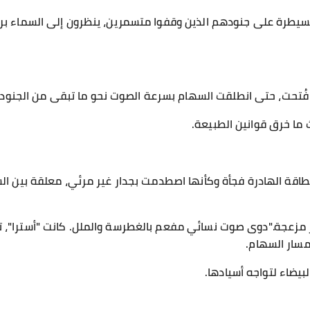
سيطرة على جنودهم الذين وقفوا متسمرين، ينظرون إلى السماء برعب
إن فُتحت، حتى انطلقت السهام بسرعة الصوت نحو ما تبقى من الجنود 
ما خرق قوانين الطبيعة.
اقة الهادرة فجأة وكأنها اصطدمت بجدار غير مرئي، معلقة بين ال
ر مزعجة."دوى صوت نسائي مفعم بالغطرسة والملل. كانت "أسترا"،
سار السهام.
بيضاء لتواجه أسيادها.