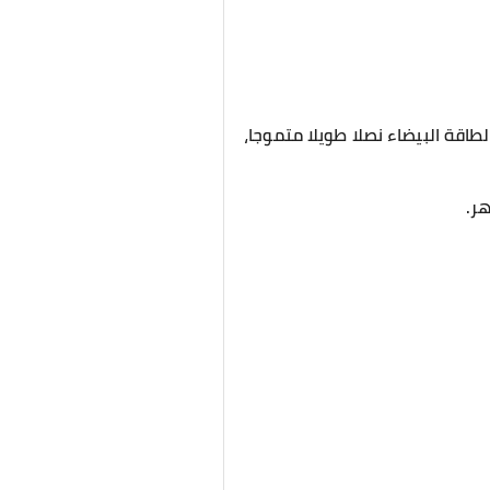
اقة البيضاء نصلا طويلا متموجا،
ر.