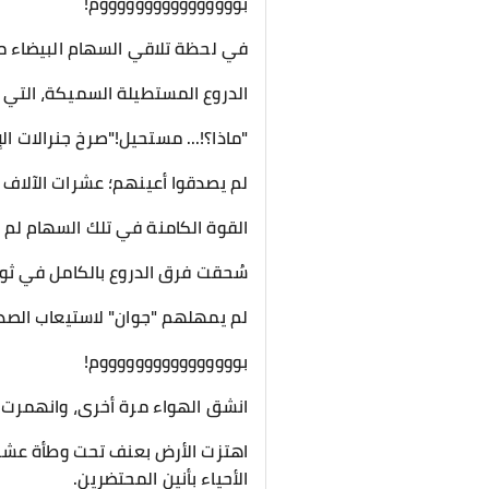
بووووووووووووووووم!
في لحظة تلاقي السهام البيضاء مع
الدروع المستطيلة السميكة، التي ت
"ماذا؟!... مستحيل!"صرخ جنرالات 
لم يصدقوا أعينهم؛ عشرات الآلاف 
القوة الكامنة في تلك السهام ل
سُحقت فرق الدروع بالكامل في ثوا
لم يمهلهم "جوان" لاستيعاب الصدمة
بووووووووووووووووم!
انشق الهواء مرة أخرى، وانهمرت 
اهتزت الأرض بعنف تحت وطأة عشرات
الأحياء بأنين المحتضرين.