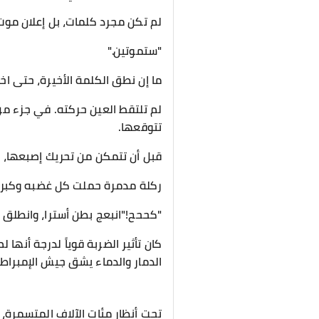
لم تكن مجرد كلمات، بل إعلان موت
"ستموتين."
ما إن نطق الكلمة الأخيرة، حتى ا
لم تلتقط العين حركته. في جزء من
تتوقعها.
قبل أن تتمكن من تحريك إصبعها، 
ركلة مدمرة حملت كل غضبه وكبري
"كححح!"انبعج بطن أسترا، وانطلق
كان تأثير الضربة قوياً لدرجة أنها
الدمار والدماء يشق جيش الإمبراط
تحت أنظار مئات الآلاف المتسمرة