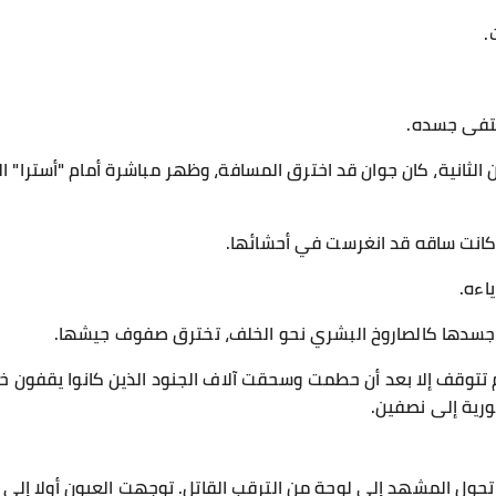
.
ختفى جسده.
 الثانية، كان جوان قد اخترق المسافة، وظهر مباشرة أمام "أسترا"
كانت ساقه قد انغرست في أحشائها.
اءه.
 جسدها كالصاروخ البشري نحو الخلف، تخترق صفوف جيشها.
 لم تتوقف إلا بعد أن حطمت وسحقت آلاف الجنود الذين كانوا يقفون خ
ورية إلى نصفين.
، تحول المشهد إلى لوحة من الترقب القاتل. توجهت العيون أولا إ