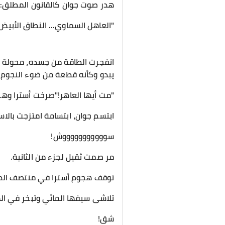
هدر صوت جوان كالقانون المطلق:
"العاهل السماوي... النطاق الأبيض!
انفجرت الطاقة من جسده، محولة الم
يبدو وكأنه قطعة من ضوء النجوم 
"مت أيها العاهر!"صرخت أسترا وهي
ابتسم جوان، ابتسامة امتزجت بالا
سوووووووووووش!
مر صمت ثقيل لجزء من الثانية.
توقف هجوم أسترا في منتصف الط
تلاشى سيفها المائي وتبخر في اله
شق!