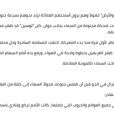
الأرض" ذهولاً وهم يرون أسلحتهم الفتاكة ترتد نحوهم بسرعة جنون
 ضحكة مجنونة من السماء بجانب جوان. كان "لوسين" قد ظهر فج
فه.
ام. لأول مرة منذ بدء المعركة، اختفت ابتسامته الساخرة وحل محل
ظهر الغريفين بخطوة واحدة في الهواء، ورفع يده أمام السهام الم
احت السماء كالموجة الصادمة.
ال في الجو قبل أن تلامس جنوده، محولاً السماء إلى كتلة من اللهب
هادر:
ي جميع العوالم والحروب التي خضتها، كانت الأمم تركع وتنادي باسمي