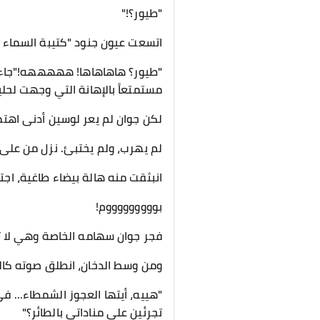
"طيور؟!"
اتسعت عيون جنود "كتيبة السماء و
"طيور؟ هاهاهاها! هههههه!"جاءت
مستمتعاً بالإهانة التي وجهت لحلي
لكن جوان لم يعر لوسين أدنى اهتم
لم يهرب، ولم يختبئ. نزل من على 
انبثقت منه هالة بيضاء طاغية، اجت
بوووووووووم!
فجر جوان سهامه الخاصة وهي لا تز
ومن وسط الدخان، انطلق صوته كال
"هييه، أيتها العجوز الشمطاء... ف
تجرئين على مناداتي بالطائر؟"