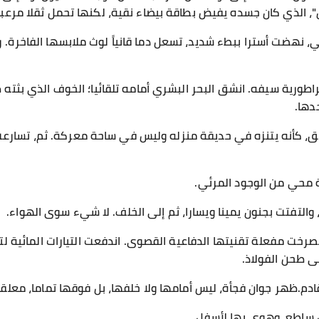
ن"، الذي كان جسده يفيض بطاقة بيضاء نقية، لكنها تحمل ثقلا مرعبا
لي، نهضت أسترا ببطء شديد، تسعل دما قانياً لوث ملابسها الفاخرة. 
اطورية سيفه. انشق البحر البشري أمامه تلقائيا؛ الخوف الذي بثته
دها.
ق، كأنه يتنزه في حديقة منزله وليس في ساحة معركة. ثم، تسارعت 
اطة محي من الوجود المرئي.
، والتفتت بجنون يمينا ويسارا، ثم إلى الخلف. لا شيء سوى الهواء.
رخت مفعلة تقنيتها الدفاعية القصوى. اندفعت التيارات المائية ل
لى طحن الفولاذ.
ادم.ظهر جوان فجأة، ليس أمامها ولا خلفها، بل فوقها تماما، معلق
ساطع، وهوى بها لأسفل.