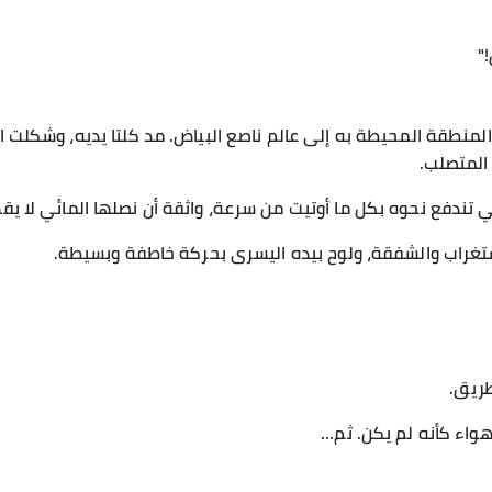
"
نطقة المحيطة به إلى عالم ناصع البياض. مد كلتا يديه، وشكلت الط
المتصلب.
 تندفع نحوه بكل ما أوتيت من سرعة، واثقة أن نصلها المائي لا يقه
ستغراب والشفقة، ولوح بيده اليسرى بحركة خاطفة وبسيطة.
ريق.
واء كأنه لم يكن. ثم…