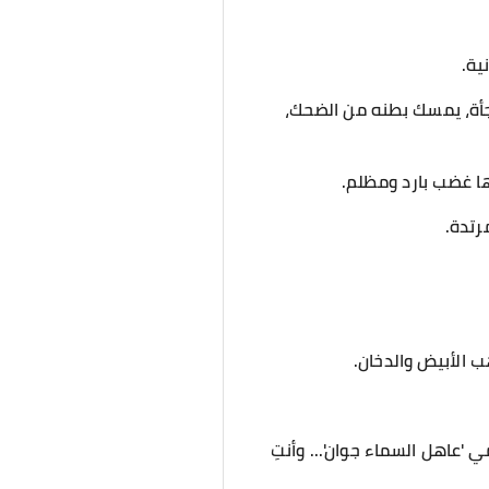
ية.
أة، يمسك بطنه من الضحك،
ها غضب بارد ومظلم.
رتدة.
 الأبيض والدخان.
 'عاهل السماء جوان'... وأنتِ