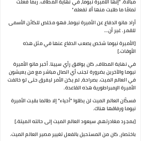
مبالاة. “إنها الأميرة نيوما، في نهاية المطاف. ربما فعلت
تمامًا ما طلبت منها ألا تفعله.”
أراد مانو الدفاع عن الأميرة نيوما، فهو مخلص للكائن الأسمى
للقمر. غير أن…
[الأميرة نيوما شخص يصعب الدفاع عنها في مثل هذه
الأوقات.]
في نهاية المطاف، كان يوافق رأي سيينا. أخبر مانو الأميرة
نيوما والآخرين بضرورة تجنب أي اتصال مباشر مع من يعيشون
في العالم الميت. بصراحة، لم يكن الأمر ليفرق حتى لو خالفت
الأميرة الإمبراطورية هذه القاعدة.
فسكّان العالم الميت لن يظلوا "أحياء" إلا طالما بقيت الأميرة
نيوما ورفاقها هناك.
[بمجرد مغادرتهم، سيعود العالم الميت إلى حالته الميتة.]
باختصار، كان من المستحيل بالفعل تغيير مصير العالم الميت.