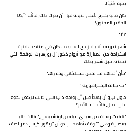
يحبه كثيرًا.
كان مانو يصرخ بأعلى صوته قبل أن يدرك ذلك، قائلًا: “أيها
الحقير المجنون!”
'تبًا.'
شعر نيرو فجأة بالانزعاج لسبب ما. كان في منتصف فترة
استراحة من المبارزة مع أرواح ذكور آل روزهارت الوقحة التي
تحدته، حين شعر بذلك.
'كأن أحدهم قد لمس ممتلكاتي ودمرها.'
“جـ-جلالة الإمبراطورية!”
حاول نيرو أن يهدأ قبل أن يواجه داليا التي كانت تركض نحوه
على عجل، قائلًا: “ما الأمر؟”
“تلقيت رسالة من سيدي ميلفين لوتشييسي،” قالت داليا
بعصبية وهي تتوقف أمامه. “يبدو أن تريڤور كيسر دمر نصف