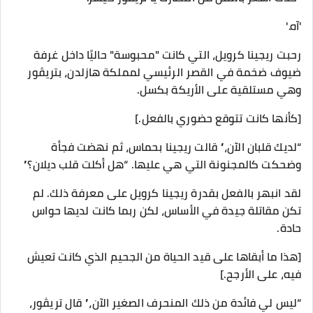
'آه.'
رحبت ريجينا كرويل، التي كانت "محبوسة" حاليًا داخل غرفة
ضيوف ضخمة في القصر الرئيسي لمملكة هازلدن، بتريڤور
وهي مستلقية على الأريكة بكسل.
[كأنها كانت تتوقع حضوري بالفعل.]
“لديك قلبان الآن،” قالت ريجينا بحماس، ثم نهضت فجأة
وضحكت كالمجنونة التي هي عليها. “هل أكلت قلب ديلان؟”
لقد انبهر بالفعل بقدرة ريجينا كرويل على معرفة ذلك. لم
تكن مقاتلة جيدة في الأساس، لكن ربما كانت لديها حواس
حادة.
[هذا ما أبقاها على قيد الحياة من الجحيم الذي كانت تعيش
فيه، على الأرجح.]
“ليس لي فائدة من ذلك المنحرف الصغير الآن،” قال تريڤور،