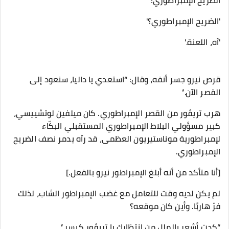
الضريح الإمبراطوري!”
'الضريح الإمبراطوري؟'
'آه، اللعنة.'
قرص نيرو جسر أنفه، وقال: “استعدي يا داليا، سنعود إلى
القصر الآن.”
هرب تريڤور من القصر الإمبراطوري. كان ميلفين لوتشييسي،
كبير مسؤولي البلاط الإمبراطوري المستقبلي البكّاء
لإمبراطورية موناستيريون العظمى، قد رآه يدمر نصف الضريح
الإمبراطوري.
[أنا متأكد من أنه أبلغ الإمبراطور نيرو بالفعل.]
لم يكن لديه وقت للتعامل مع غضب الإمبراطور الشاب، لذلك
فرّ هاربًا. وأين كان موقعه؟
“كدت أشعر بالملل من انتظارك يا تريڤور كيسر.”