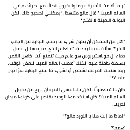
“ربما أقامت الأميرة نيوما والآخرون اتصالًا مع نظرائهم في
العالم الميت،” قال مانو متنهدًا، “يمكنني تصحيح ذلك، لكن
البوابة اللعينة لا تفتح.”
“هل من الممكن أن يكون شيء ما يحجب البوابة من الجانب
الآخر؟” سألت سيينا بجدية. “فالعالم الذي دمره سليل يحمل
دماء آل موناستيريوس هو عالم ميت تتمتع أنت، كاهن القمر،
بسلطة كاملة عليه. لكنك أهملت العالم الميت لبعض الوقت.
ربما سنحت الفرصة لشخص أو لشيء ما لفتح البوابة سرًا دون
علمك؟”
كان ذلك معقولًا. لكن، ماذا عسى المرء أن يربح من دخول
العالم الميت؟ كان استخدامها الوحيد يقتصر على كونها ميدان
تدريب.
“لماذا ما زلت هنا يا اللورد مانو؟”
'همم؟'