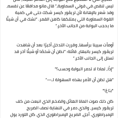
ليس لنقص في قوتي السماوية،” قال مانو مدافعًا عن نفسه،
وقد شعر بالإهانة لأن تريڤور كيسر شكك حتى في كمية
القوة السماوية التي يمتلكها كاهن القمر. “نشك في أن شيئًا
ما يحجب البوابة من الجانب الآخر.”
أومأت سيينا برأسها، وقررت التدخل أخيرًا بعد أن شاهدت
تريڤور كيسر بانبهار، قائلة: “نظن أن شخصًا أو شيئًا آخر قد
تسلل إلى الجانب الآخر.”
“إذًا، لماذا لا تدمر البوابة وحسب؟”
“هل تظن أن الأمر بهذه السهولة لـ—”
*بـَاڠ!*
كان ذلك صوت المانا الهائل والضخم الذي انبعث من كف
تريڤور كيسر، والذي دمر في النهاية نصف الضريح
الإمبراطوري. أجل، الضريح الإمبراطوري الذي كان اللورد يول