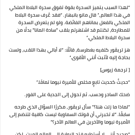
“لهذا السبب يتميز السحرة بقوة تفوق سحرة البلاط الملكي
في هذا العالم،” قال مانو بانبهار. “فقد عُرف سحرة البلاط
الملكي بالفعل بماناهم الفائضة. ولو لم يتعرض السحرة
للمطاردة، لكنتم قد اشتهرتم بلقب "سادة المانا" بدلًا من
سحرة البلاط الملكي.”
هز تريڤور كتفيه بغطرسة، قائلًا: “لا أبالي بهذا اللقب، ولست
بحاجة إليه لأثبت أنني الأقوى.”
[ ترجمة زيوس]
“حديثٌ كحديث تابعٍ مخلص للأميرة نيوما تمامًا.”
ضحك الساحر وحسب. ثم تحول إلى الجدية على الفور.
“لماذا ما زلت هنا؟” سأل تريڤور، مكررًا السؤال الذي طرحه
سابقًا. “لا تخبرني أن قوتك السماوية ليست كافية لتنضم إلى
الأميرة نيوما والآخرين في العالم الآخر؟”
“صحيح أنني لا أستطيع فتح البوابة إلى العالم الميت، لكن