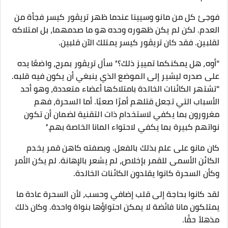
فوجئ كل من مانو وسيينا عندما ظهر تريڤور كيسر فجأة من
العدم. لكن لم يكن ظهوره وحده هو ما صدمهما، بل امتلاكه
لقلبين. فقد كان تريڤور كيسر يمتلك الآن قلبين.
“أوه، هل يمكنكما تمييز ذلك؟” سأل تريڤور بمرح، واضعًا يده
على صدره ليشير إلى الموضع الذي ينبغي أن يكون فيه قلبه.
“تشتهر الكائنات الخالدة بامتلاكها أعضاء متعددة، وهو أحد
الأسباب التي تجعل قتلهم أمرًا صعبًا. أما السحرة، فهم
مغرورون بما يكفي لاستخدام ذات التقنية لضمان أن تكون
نواتهم كبيرة بما يكفي لاحتواء المانا الخاصة بهم.”
كان مانو على علم بذلك بالفعل. وبصفته كاهن قمر يخدم
الكائن الأسمى للقمر بإخلاص، لم يشعر بالإهانة. لم يكن الأمر
وكأن السحرة كانوا يقلدون الكائنات الخالدة.
لقد كانوا بحاجة إلى قلب إضافي وحسب، لأن السحرة عادة ما
يمتلكون مانا فائضة لا يمكن احتواؤها بنواة واحدة. وكان ذلك
مذهلاً حقًا.