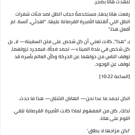
تنهدت هانا بضجر.
رفعت هانا يدها، مستخدمةً حجاب الظل لصد مئات شفرات
الظل التي ألقتها الأميرة القرصانة عليها. “اهدئي، آنسة. لم
أفعل هذا.”
بـ "هذا"، كانت تعني أن كل شخص على متن السفينة— لا، بل
كل شخص في بلدة الميناء— تجمد فجأة. فبمجرد نزولهما،
توقف الناس من حولهما عن الحركة وكأن العالم بأسره قد
توقف عن الوجود.
[الساعة 10:22]
الكل تجمد ما عدا نحن— الهانان الاثنتان— هذا ما حدث.
لذلك، كان من المفهوم لماذا كانت الأميرة القرصانة تلقي
اللوم على هانا.
'لكن مزاجها لا يطاق.'