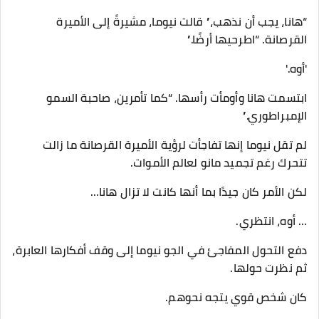
“هانا، يجب أن نذهب،” قالت نيوما، مشيرةً إلى الأميرة
القرصانة. “اطرحيها أرضًا.”
'أوه.'
ابتسمت هانا وأومأت رأسها. “كما تأمرين، صاحبة السمو
الإمبراطوري.”
لم تقل نيوما إنها تفاجأت لرؤية الأميرة القرصانة ما زالت
تتحرك رغم تجميد مانو لعالم الأموات.
لكن الأمر كان جيدًا بما أنها كانت لا تزال هانا…
… أوه، انتظري.
دفع التحول المفاجئ في الجو نيوما إلى وقف أفكارها العابرة،
ثم نظرت حولها.
كان شخص قوي يتجه نحوهم.