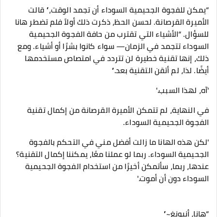
“يمكن للفجوة الجحيمية السوداء أن تجمد الوقت،” قالت
الأميرة القرصانة. لحسن الحظ، ذكرت ذلك أولاً فلم تضطر هانا
للسؤال. “الأشياء التي تقترب من حافة الفجوة الجحيمية
السوداء تتجمد في الزمان— سواء كانوا بشرًا أو أشياء. ومع
ذلك، إنها تقنية خطيرة لن تتردد في امتصاص مستخدمها
أيضًا. لذا، لم أتقن التقنية بعد.”
'آه، لهذا السبب.'
في النهاية، لم تتمكن الأميرة القرصانة من إكمال تقنية
الفجوة الجحيمية السوداء.
'لكن هذه الهانا ما زالت أفضل مني في التحكم بالفجوة
الجحيمية السوداء. ربما لو عملنا معًا، يمكننا إكمال التقنية؟
عندها، ربما، سأتمكن أخيرًا من استخدام الفجوة الجحيمية
السوداء دون أن أموت.'
“هانا، أنيونغ~”