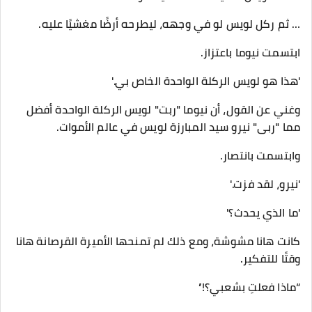
… ثم ركل لويس لو في وجهه، ليطرحه أرضًا مغشيًا عليه.
ابتسمت نيوما باعتزاز.
'هذا هو لويس الركلة الواحدة الخاص بي.'
وغني عن القول، أن نيوما "ربت" لويس الركلة الواحدة أفضل
مما "ربى" نيرو سيد المبارزة لويس في عالم الأموات.
وابتسمت بانتصار.
'نيرو، لقد فزت.'
'ما الذي يحدث؟'
كانت هانا مشوشة، ومع ذلك لم تمنحها الأميرة القرصانة هانا
وقتًا للتفكير.
“ماذا فعلتِ بشعبي؟!”