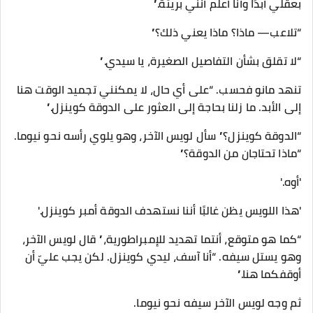
بعقلي أبدًا وأنا أعلم أنني بريئة.”
“تلاعب— ماذا؟ ماذا يعني ذلك؟”
“لا تقلق بشأن التفاصيل الصغيرة، يا سيدي.”
تنهد مانو فحسب. “على أي حال، لا يمكنني تجميد الوقت هنا
إلى الأبد. ما زلنا بحاجة إلى العثور على الدوقة كوينزل.”
“الدوقة كوينزل؟” سأل لويس الآخر، وهو يلوي رأسه نحو نيوما.
“ماذا تحتاجان من الدوقة؟”
'أوه.'
'هذا اللويس يظن غالبًا أننا نستهدف الدوقة أمبر كوينزل.'
“كما هو متوقع، أنتما تهديد للإمبراطورية،” قال لويس الآخر،
وهو يستل سيفه. “أنا آسف، ليدي كوينزل. لكن يجب عليّ أن
أوقفكما هنا.”
ثم وجه لويس الآخر سيفه نحو نيوما.