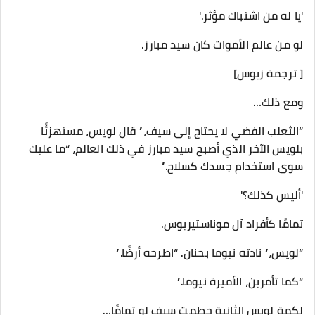
'يا له من اشتباك مؤثر.'
لو من عالم الأموات كان سيد مبارز.
[ ترجمة زيوس]
ومع ذلك…
“الثعلب الفضي لا يحتاج إلى سيف،” قال لويس، مستهزئًا
بلويس الآخر الذي أصبح سيد مبارز في ذلك العالم، “ما عليك
سوى استخدام جسدك كسلاح.”
'أليس كذلك؟'
تمامًا كأفراد آل موناستيريوس.
“لويس،” نادته نيوما بحنان. “اطرحه أرضًا.”
“كما تأمرين، الأميرة نيوما.”
لكمة لويس الثانية حطمت سيف لو تمامًا…