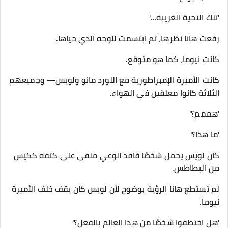
'تلك التحية الغريبة…'
رفعت هانا نظرها، ثم ابتسمت للوجه الذي حياها.
كانت نيوما، كما هو متوقع.
كانت الأميرة الإمبراطورية مع اللورد مانو ولويس— وجميعهم
الثلاثة كانوا معلقين في الهواء.
'هممم؟'
'ما هذا؟'
كان لويس يحمل شخصًا فاقد الوعي ملقى على كتفه ككيس
من البطاطس.
لم تستطع هانا الرؤية بوضوح لأن لويس كان يقف خلف الأميرة
نيوما.
'هل اختطفوا شخصًا من هذا العالم بالفعل؟'