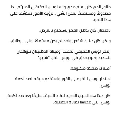
مانو، الذي كان يعلم مدى ولاء لويس الحقيقي لأميرته، بدا
مصدومًا ومستمتعًا بعض الشيء لرؤية الأمور تتكشف على
هذا النحو.
باختصار، كان كاهن القمر يستمتع بالعرض.
ولكن كان هناك شخص واحد لم يكن مستمتعًا على الإطلاق.
زمجر لويس الحقيقي بغضب، وعيناه الذهبيتان تتوهجان
بتهديد وهو يحدق في لويس الآخر. “شرير.”
أطلقت ضحكة مكتومة.
استدار لويس الآخر على الفور واستخدم سيفه لصد لكمة
لويس.
كان هذا هو السبب الوحيد لبقاء السيف سليمًا بعد صد لكمة
لويس التي غطاها بماناه الذهبية.