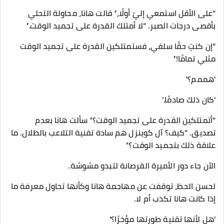
“على الأقل استمعي إليّ أولًا،” قالت هانا، محاولة التحلي
بأقصى درجات الصبر. “لا أمتلك القدرة على تجميد الوقت.”
“إن كنتِ حقًا سلفي، فستمتلكين القدرة على تجميد الوقت
مثلي تمامًا!”
'هممم؟'
'كان ذلك صادمًا.'
“أتمتلكين القدرة على تجميد الوقت؟” سألت هانا بعدم
تصديق. “كيف؟ آل كوينزل هم سادة تقنية التلاعب بالظلال. ما
علاقة ذلك بتجميد الوقت؟”
الآن جاء دور الأميرة القرصانة لتبدو مشوشة.
لحسن الحظ، توقفت عن مهاجمة هانا وكأنها تحاول معرفة ما
إذا كانت هانا تكذب أم لا.
'هل لأنها تقنية طورتها مؤخرًا؟'