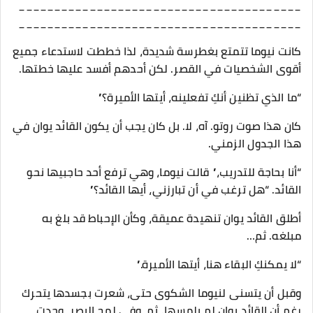
________________________________________
________________________________________
كانت نيوما تتمتع بغطرسة شديدة، لذا خططت لاستدعاء جميع
أقوى الشخصيات في القصر. لكن أحدهم أفسد عليها خطتها.
“ما الذي تظنين أنكِ تفعلينه، أيتها الأميرة؟”
كان هذا صوت روتو. آه، لا. بل كان يجب أن يكون القائد يوان في
هذا الجدول الزمني.
“أنا بحاجة للتدريب،” قالت نيوما، وهي ترفع أحد حاجبيها نحو
القائد. “هل ترغب في أن تبارزني، أيها القائد؟”
أطلق القائد يوان تنهيدة عميقة، وكأن الإحباط قد بلغ به
مبلغه. ثم…
“لا يمكنكِ البقاء هنا، أيتها الأميرة.”
وقبل أن يتسنى لنيوما الشكوى حتى، شعرت بجسدها يتحرك
رغم أن القائد يوان لم يلمسها. ثم، وفي لمح البصر، وجدت