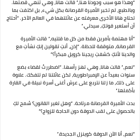
“وهذا هو سبب وجودنا هنا،” قالت هانا، وهي تنهي قصتها.
وبالطبع، لم تخبر الأميرة القرصانة بكل شيء، بل اكتفت بما
تحتاج هانا الأخرى معرفته عن عائلتهما في العالم الآخر. “أحتاج
أن أستعير قوتكِ، سيدتي.”
“أنا مهتمة بأمرين فقط من كل ما قلتيه،” قالت الأميرة
القرصانة، متوقفة للحظة. “إذن، أنتِ تقولين إنكِ نشأتِ مع
والدينا لأنكِ كشفتِ ريجينا كرويل مبكراً؟”
“نعم،” قالت هانا، وهي تهز رأسها. “اضطررتُ لقضاء بضع
سنوات بعيداً عن الإمبراطورية، لكن عائلتنا لم تتفكك. علاوة
على ذلك، ما زلنا نتربع على عرش أغنى أسرة نبيلة في القارة
بأكملها.”
بدت الأميرة القرصانة مرتاحة. “وهل تغير القانون؟ سُمح لكِ
بالحصول على لقب الدوقة دون الحاجة للزواج؟”
“نعم، أنا الآن الدوقة كوينزل الجديدة.”