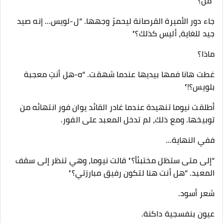
“من؟”
جاء دور الأميرة القرصانة ليحمرّ وجهها. “ل-لويس… إنه صيد
جيد للغاية، أليس كذلك؟”
ماذا؟
غطت هانا فمها بيديها عندما شهقت. “ه-هل أنتِ معجبة
بلويس؟!”
أطلقت نيوما تنهيدة عندما غادر القائد يوان فور انتهائه من
توبيخها. ومع ذلك، لم تدخل المعبد على الفور.
ففي النهاية…
“إلى متى ستظل مختبئاً؟” قالت نيوما، وهي تنظر إلى سقف
المعبد. “هل أنت هنا لتكون رفيق مبارزتي؟”
شعر أسود.
عيون بنفسجية داكنة.