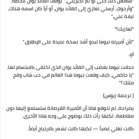
“سأفعل ذلك حتى لو لم تخبريني،” توقف القائد يوان للحظة.
“وأرجوكِ، أرسلي تعازيّ إلى القائد يوان، أو أياً كان اسمه هناك،
نيابة عني.”
“تعازيك؟”
“لأن أميرته نيوما تبدو أشد نسخة عنيدة على الإطلاق.”
آهٍ.
حدقت نيوما بغضب إلى القائد يوان الذي اكتفى بالابتسام لها.
“يا حاكمي، كيف وقعت نيوما هذا العالم في حب شاب وقح
مثلك؟”
[ ترجمة زيوس]
بصراحة، لم تتوقع هانا أن الأميرة القرصانة ستستمع إليها دون
مقاطعة. لكنها رأت ذلك بوضوح على وجه هانا الأخرى.
كانت تغلي غضباً — لكنها كانت تشعر بالارتياح أيضاً.