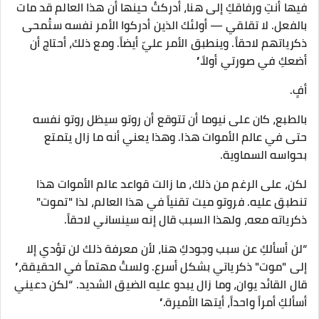
فيها أنتِ ورفاقكِ إلى هنا، أدركتُ حينها أن هذا العالم قد مات
بالفعل. لا تقلقي — أولئك الذين أدركوا الأمر نفسه ستُمحى
ذكرياتهم لاحقاً. وينطبق الأمر عليّ أيضاً. ومع ذلك، أحتاج أن
أضعكِ في صورتي أولاً.”
أفٍ.
بالطبع، كان على نيوما أن تتوقع أن روتو سيظل روتو نفسه
حتى في عالم الأموات هذا. وهذا يعني أنه ما زال يتمتع
بحواسه السماوية.
لكن، على الرغم من ذلك، ما زالت قواعد عالم الأموات هذا
تنطبق عليه. فروتو ميت تقنياً في هذا العالم، لذا "تموت"
ذكرياته معه، ولهذا السبب قال إنه سينساني لاحقاً.
“لن أسألكِ عن سبب وجودكِ هنا، لأن معرفة ذلك لن تؤدي إلا
إلى "موت" ذكرياتي بشكل أسرع. ولستُ مهتماً في الحقيقة،”
قال القائد يوان، وما زال يبدو عليه الضيق الشديد. “لكن دعيني
أسألكِ أمراً واحداً، أيتها الأميرة.”