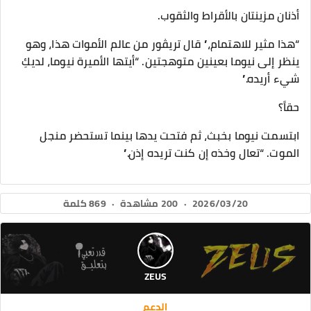
أذنان مزينتان بالأقراط والثقوب.
“هذا مثير للاهتمام،” قال تريڤور من عالم الأموات هذا، وهو
ينظر إلى نيوما بعينين متوهجتين. “أيتها الأميرة نيوما، لديكِ
شيء أريده.”
حقاً؟
ابتسمت نيوما بخبث، ثم فتحت يدها بينما تستحضر منجل
الموت. “تعال وخذه إن كنت تريده إذن.”
2026/03/20
·
200 مشاهدة
·
869 كلمة
ZEUS
الدعم