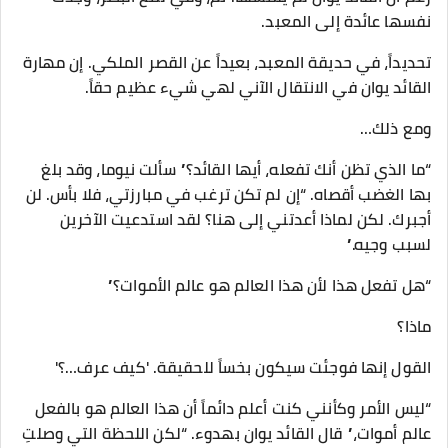
نفسها عائدة إلى المعبد.
تحديداً، في حديقة المعبد، بعيداً عن القصر الملكي. إن مهارة
القائد يوان في الانتقال الآني لهي شيء عظيم حقاً.
ومع ذلك…
“ما الذي تظن أنك تفعله، أيها القائد؟” سألت نيوما، وقد بلغ
بها الغضب أقصاه. “إن لم تكن ترغب في مبارزتي، فلا بأس. لن
أجبرك. لكن لماذا أعدتني إلى هنا؟ لقد استدعيت الآخرين
لسبب وجيه.”
“هل تفعل هذا لأن هذا العالم هو عالم الأموات؟”
ماذا؟
القول إنها فوجئت سيكون بخساً للحقيقة. 'كيف عرف…؟'
“ليس الأمر وكأنني كنت أعلم دائماً أن هذا العالم هو بالفعل
عالم أموات،” قال القائد يوان بهدوء. “لكن اللحظة التي وصلتِ