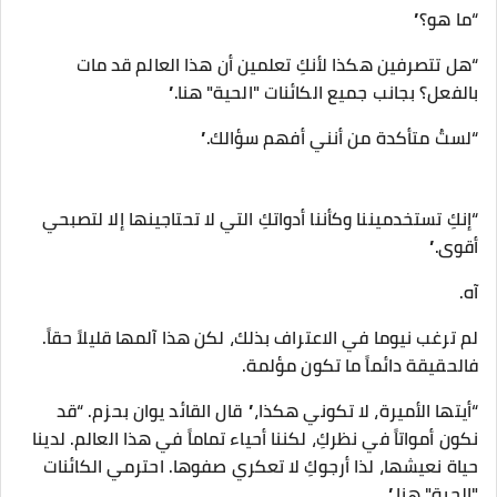
“ما هو؟”
“هل تتصرفين هكذا لأنكِ تعلمين أن هذا العالم قد مات
بالفعل؟ بجانب جميع الكائنات "الحية" هنا.”
“لستُ متأكدة من أنني أفهم سؤالك.”
“إنكِ تستخدميننا وكأننا أدواتكِ التي لا تحتاجينها إلا لتصبحي
أقوى.”
آه.
لم ترغب نيوما في الاعتراف بذلك، لكن هذا آلمها قليلاً حقاً.
فالحقيقة دائماً ما تكون مؤلمة.
“أيتها الأميرة، لا تكوني هكذا،” قال القائد يوان بحزم. “قد
نكون أمواتاً في نظركِ، لكننا أحياء تماماً في هذا العالم. لدينا
حياة نعيشها، لذا أرجوكِ لا تعكري صفوها. احترمي الكائنات
"الحية" هنا.”