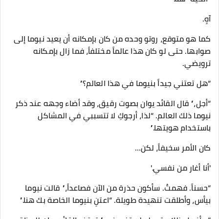
آهٍ.
كما هو متوقع، روتو وحده من كان بإمكانه أن يعيد نيوما إلى
صوابها. حتى لو كان هذا عالماً مختلفاً، فما زال بإمكانه
ترويضي.
“هل تعتني جيداً بنيوما في هذا العالم؟”
“أجل،” قال القائد يوان بصوت رقيق، وقد أضاء وجهه عند ذكر
نيوما ذلك العالم. “لذا، أرجوكِ لا تتسببي في المشاكل
باستخدام هويتها.”
كان الأمر سخيفاً، لكن…
'أنا أغار من نفسي.'
“حسناً. فهمتُ. سأكون حذرة من الآن فصاعداً،” قالت نيوما
بيأس، وأطلقت تنهيدة طويلة. “اعتنِ بنيوما الخاصة بك هنا.”