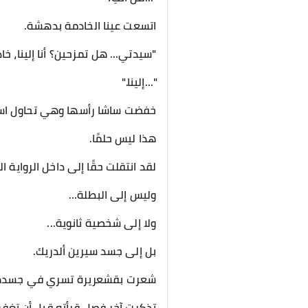
اتسعت عينا الخادمة بدهشة.
"سيدتي... هل تمزحين؟ أنا إلينا، خ
"...إلينا."
خفضت ساشا رأسها وهي تحاول است
هذا ليس حلمًا.
لقد انتقلت حقًا إلى داخل الرواية ا
وليس إلى البطلة...
ولا إلى شخصية ثانوية...
بل إلى جسد سيرين ألدريك.
شعرت بقشعريرة تسري في جسده
تذكرت آخر فصل قرأته قبل أن تغفو.