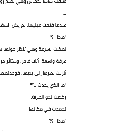
هتفت ساشا بحماس وهي تفتح روايت
...
عندما فتحت عينيها، لم يكن السقف
"ماذا...؟"
نهضت بسرعة وهي تنظر حولها ب
غرفة واسعة، أثاث فاخر، وستائر حر
أنزلت نظرها إلى يديها، فوجدتهما 
"ما الذي يحدث...؟"
ركضت نحو المرآة.
تجمدت في مكانها.
"ماذا...؟!"