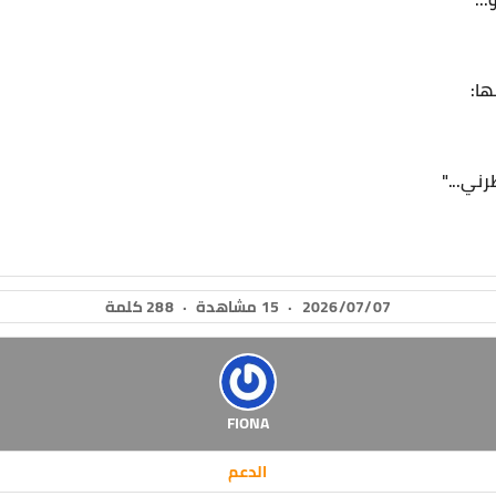
ا:
رني..."
2026/07/07
·
15 مشاهدة
·
288 كلمة
FIONA
الدعم