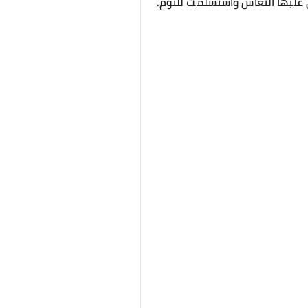
غلبها النعاس واستسلمت للنوم.