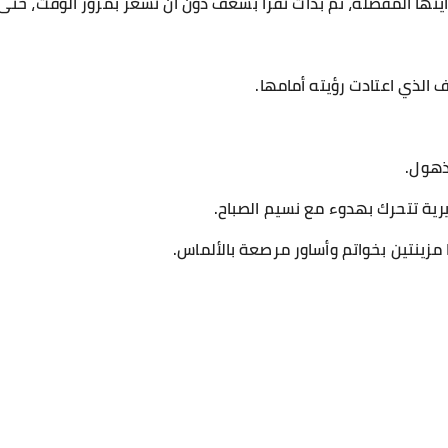
ها المفضلة، ثم بدأت تقرأ بشغف دون أن تشعر بمرور الوقت، حتى 
 الذي اعتادت رؤيته أمامها.
ذهول.
يرية تتحرك بهدوء مع نسيم الصباح.
مزينتين بخواتم وأساور مرصعة بالألماس.