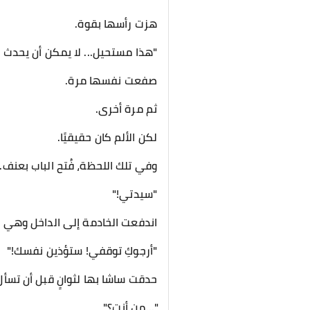
هزت رأسها بقوة.
"هذا مستحيل... لا يمكن أن يحدث 
صفعت نفسها مرة.
ثم مرة أخرى.
لكن الألم كان حقيقيًا.
وفي تلك اللحظة، فُتح الباب بعنف.
"سيدتي!"
اندفعت الخادمة إلى الداخل وهي ت
"أرجوكِ توقفي! ستؤذين نفسك!"
حدقت ساشا بها لثوانٍ قبل أن تس
"...من أنتِ؟"