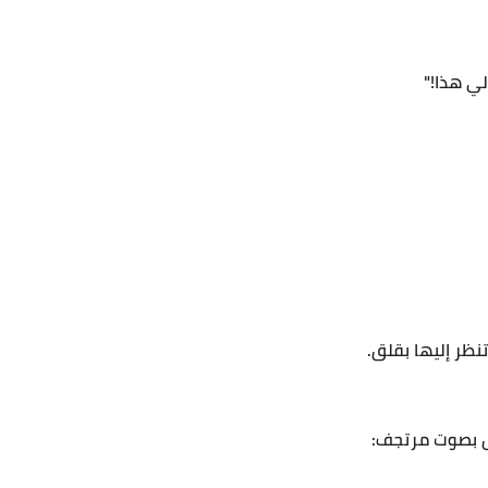
لي هذا!"
نظر إليها بقلق.
أل بصوت مرتجف: