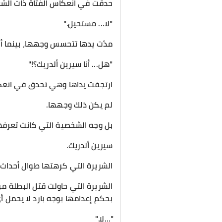
حدقت في انعكاس الفتاة ذات الشع
"لا... مستحيل."
مدّت يدها تتحسس وجهها، بينما أخ
"هل... أنا سيرين ألدريك؟!"
ارتجفت يداها وهي تحدق في انعك
لم يكن ذلك وجهها.
بل وجه الشخصية التي كانت تعرفه
سيرين ألدريك.
الشريرة التي كرهتها طوال أحداث ا
الشريرة التي حاولت قتل البطلة مر
بحكم إعدامها بوجه بارد لا يحمل 
"...لا."