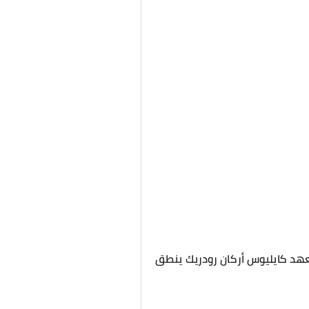
لعهد كايليوس أركان رودريك ينطق