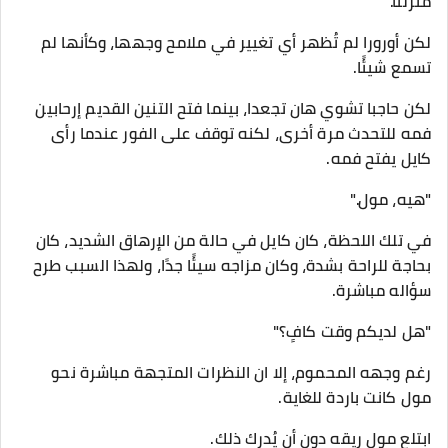
منزلنا."
لكن أورورا لم تُظهر أي تغيير في ملامح وجهها، وكأنها لم
تسمع شيئًا.
لكن حاجبا تشوي هان تجعدا، بينما فتح التنين القديم إرحابين
فمه للتحدث مرة أخرى، لكنه توقف على الفور عندما رأى
كايل يفتح فمه.
"هيه، مول."
في تلك اللحظة، كان كايل في حالة من الإرهاق الشديد، كان
بحاجة للراحة بشدة، وكان مزاجه سيئًا جدًا، ولهذا السبب طرح
سؤاله مباشرة.
"هل لديكم وقت كافٍ؟"
رغم وجهه المحموم، إلا ان النظرات المتجهة مباشرة نحو
مول كانت باردة للغاية.
ابتلع مول ريقه دون أن يُدرك ذلك.