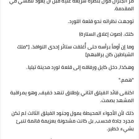
مر الجنرال مول بنظرة سريعة عليه قبل أن يعود للمشي في
المقدمة.
توجهت نظراته نحو قلعة اللورد.
كتك. (صوت إغلاق الستارة)
وما إن أومأ برأسه حتى أُغلقت ستائر إحدى النوافذ. [*ملك
الشياطين كان يراقبهم]
وهكذا، دخل كايل ورفاقه إلى قلعة لورد مدينة تيليا.
"همم."
اكتفى قائد الفيلق الثاني بإطلاق تنهد خفيف، وهو يمراقبة
المشهد بصمت.
ذلك لأن الأجواء المحيطة بمول وجنود الفيلق الثالث لم تكن
مجرد جادة فحسب، بل كانت مشحونة بعزيمة قاتمة تنبئ
بشيء خطير.