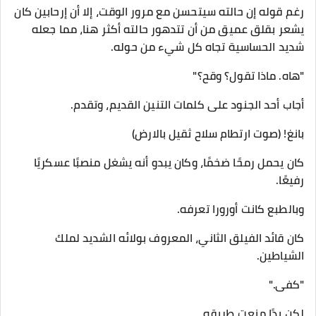
رغم قوله إن حالته سيتحسن مع مرور الوقت، إلا أن إرحابين كان
يشعر بقلق عميق من أن تتدهور حالته أكثر هنا، مما جعله
شديد الحساسية تجاه كل شيء من حوله.
"هاه. ماذا تقول؟ وقح؟"
أجاب أحد الجنود على كلمات التنين القديم، وتقدم.
بانغ! (صوت ارتطام سلاح ثقيل بالارض)
كان يحمل رمحًا ضخمًا، وكان يبدو أنه يشغل منصبًا عسكريًا
رفيعًا.
وبالطبع كانت أورورا تعرفه.
كان قائد الفيلق الثاني، المعروف بولائه الشديد لملك
الشياطين.
"كفى."
لكن يدًا منعت طريقه.