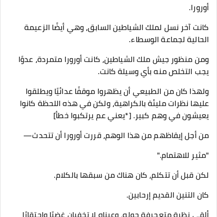
أورورا.
كانت آخر نسل لملك الشياطين السابق، وهي أيضًا الزعيمة
الحالية لجماعة الوسطاء.
ومن منظور جيش ملك الشياطين، كانت أورورا متمردة، عدوًا
يجب التخلص منه بأي وسيلة كانت.
ولهذا كان من الطبيعي أن يظهروا موقفًا عدائيًا ويطلقوا
عليها نظرات مليئة بالكراهية، ولكن في هذه اللحظة كانوا
يعيشون في وهم كبير. [*يعني عم يرتكبوا خطأ]
من أجل إيقاظهم من هذا الوهم، قررت أورورا أن تتحدث—
"مثير للاهتمام."
لكن قبل أن تتكلم، كان هناك من سبقها بالكلام.
كان التنين القديم إرحابين.
ألقى نظرة متعجرفة حوله، وعيناه لا تخفيان غضبًا واحتقارًا