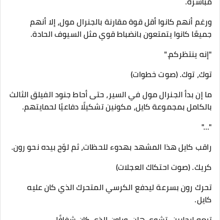
مباشرة.
ورغم أنهم كانوا أقل قوة مقارنة بالجنرال مول، إلا أنهم
جميعًا كانوا يتمتعون بانضباط قوي مثل السيوف الحادة.
"إنه ينتظركم."
توك، توك. (صوت خطوات)
ما إن بدأ الجنرال مول في السير، حتى أحاط جنود الفيلق الثالث
بالكامل بمجموعة كايل، مكونين تشكيلًا دفاعيًا لحمايتهم.
"…"
راقب كايل هذا المشهد بهدوء للحظات، ثم لوّح بيده نحو رون.
كريك. (صوت احتكاك العجلات)
تحرك رون بسرعة ليدفع الكرسي المتحرك الذي كان عليه
كايل.
تبعه إرحابين، تشوي هان، وراون الذي كان شفافًا.