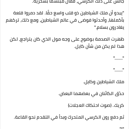
جالس على ذلك الكرسي، فقال مبتسمًا بسخرية.
"يبدو أن ملك الشياطين ذو قلب واسع حقًا. لقد دمروا قلعة
بأكملها، وأحدثوا فوضى في عالم الشياطين، ومع ذلك، تركهم
يغادرون بسلام."
ظهرت الصدمة بوضوح على وجه مول الذي كان يتراجع، لكن
هذا لم يكن من شأن كايل.
"……."
"……."
ملك الشياطين وكايل.
حدّق الكائنان في بعضهما البعض.
كريك. (صوت احتكاك العجلات)
ثم دفع رون الكرسي المتحرك وبدأ في التقدم نحو القاعة.
"!"