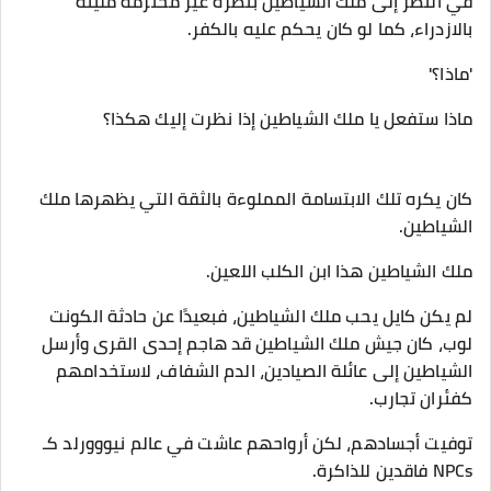
في النظر إلى ملك الشياطين بنظرة غير محترمة مليئة
بالازدراء، كما لو كان يحكم عليه بالكفر.
'ماذا؟'
ماذا ستفعل يا ملك الشياطين إذا نظرت إليك هكذا؟
كان يكره تلك الابتسامة المملوءة بالثقة التي يظهرها ملك
الشياطين.
ملك الشياطين هذا ابن الكلب اللعين.
لم يكن كايل يحب ملك الشياطين، فبعيدًا عن حادثة الكونت
لوب، كان جيش ملك الشياطين قد هاجم إحدى القرى وأرسل
الشياطين إلى عائلة الصيادين، الدم الشفاف، لاستخدامهم
كفئران تجارب.
توفيت أجسادهم، لكن أرواحهم عاشت في عالم نيووورلد كـ
NPCs فاقدين للذاكرة.