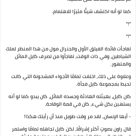
كما لو أنه اكتشف شيئًا مثيرًا للاهتمام.
"!"
"!"
تفاجأت قائدة الفيلق الأول والجنرال مول من هذا المنظر لملك
الشياطين، وفي ذات الوقت، تفاجأوا من تصرف كايل المائل
والمتهور.
وعلاوة على ذلك، اختفت تمامًا الأجواء المشحونة التي كانت
تحيط بمجموعة كايل فجأة.
كان كايل، بهيئته الهادئة وجسده المائل، كان يبدو كما لو أنه
يستهين بكل شيء، كان في قمة الوقاحة.
- أيها الإنسان، لقد مر وقت طويل منذ أن رأيتك هكذا!
قال راون بصوتٍ أكثر إشراقًا، لكن كايل تجاهله تمامًا واستمر