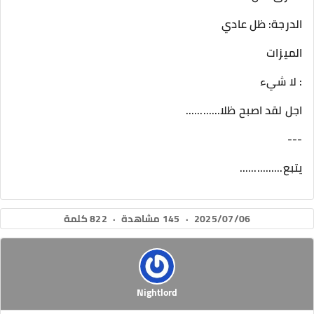
الدرجة: ظل عادي
الميزات
: لا شيء
اجل لقد اصبح ظلا............
---
يتبع...............
2025/07/06
·
145 مشاهدة
·
822 كلمة
Nightlord