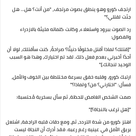
ارتجف كورو وهو ينطق بصوت مرتجف، "من أنت؟ هل... هل
جئت لقتلي؟"
رد الصوت ببرود واستعلاء، وكانت كلماته مليئة بالازدراء
والفضول:
"[قتلك؟ لماذا أقتل مخلوقًا دنيئًا؟ صراحةً، كنت سأقتلك، لولا أن
أحدًا أخبرني بعدم فعل ذلك. لقد تم اختيارك، وهذا هو السبب
الوحيد لنجاتك.]"
ارتبك كورو، وقلبه خفق بسرعة مختلطة بين الخوف والأمل،
فسأل: "اختارني؟ من؟ ولماذا؟"
صمت الشخص الغامض للحظة، ثم سأل بسخرية مُحتسبة:
"[هل ترغب بالنجاة؟]"
اهتز كورو من شدة التردد، ثم، ومع دقات قلبه الراجفة، اشتعل
بريق الأمل في عينيه رغم رعبه. فقد أدرك أن النجاة ليست