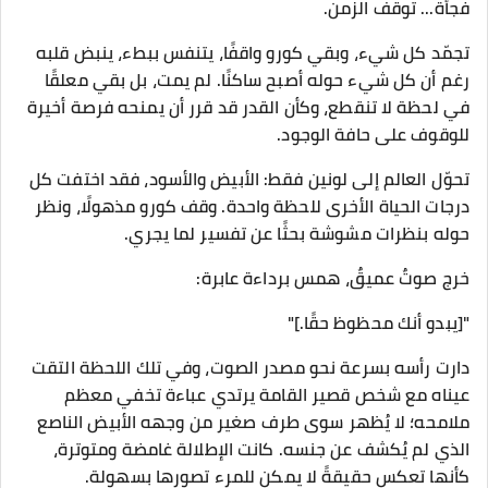
فجأة... توقف الزمن.
تجمّد كل شيء، وبقي كورو واقفًا، يتنفس ببطء، ينبض قلبه
رغم أن كل شيء حوله أصبح ساكنًا. لم يمت، بل بقي معلقًا
في لحظة لا تنقطع، وكأن القدر قد قرر أن يمنحه فرصة أخيرة
للوقوف على حافة الوجود.
تحوّل العالم إلى لونين فقط: الأبيض والأسود، فقد اختفت كل
درجات الحياة الأخرى للحظة واحدة. وقف كورو مذهولًا، ونظر
حوله بنظرات مشوشة بحثًا عن تفسير لما يجري.
خرج صوتٌ عميقٌ، همس برداءة عابرة:
"[يبدو أنك محظوظ حقًا.]"
دارت رأسه بسرعة نحو مصدر الصوت، وفي تلك اللحظة التقت
عيناه مع شخص قصير القامة يرتدي عباءة تخفي معظم
ملامحه؛ لا يُظهر سوى طرف صغير من وجهه الأبيض الناصع
الذي لم يُكشف عن جنسه. كانت الإطلالة غامضة ومتوترة،
كأنها تعكس حقيقةً لا يمكن للمرء تصورها بسهولة.