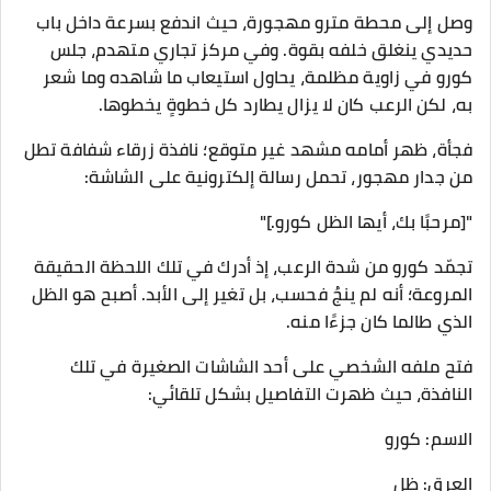
وصل إلى محطة مترو مهجورة، حيث اندفع بسرعة داخل باب
حديدي ينغلق خلفه بقوة. وفي مركز تجاري متهدم، جلس
كورو في زاوية مظلمة، يحاول استيعاب ما شاهده وما شعر
به، لكن الرعب كان لا يزال يطارد كل خطوةٍ يخطوها.
فجأة، ظهر أمامه مشهد غير متوقع؛ نافذة زرقاء شفافة تطل
من جدار مهجور، تحمل رسالة إلكترونية على الشاشة:
"[مرحبًا بك، أيها الظل كورو.]"
تجمّد كورو من شدة الرعب، إذ أدرك في تلك اللحظة الحقيقة
المروعة؛ أنه لم ينجُ فحسب، بل تغير إلى الأبد. أصبح هو الظل
الذي طالما كان جزءًا منه.
فتح ملفه الشخصي على أحد الشاشات الصغيرة في تلك
النافذة، حيث ظهرت التفاصيل بشكل تلقائي:
الاسم: كورو
العرق: ظل