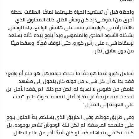
ولحظة قبل أن تستعيد الحياة طبيعتها تمامًا، انطلقت لحظة
أخرى من الفوضى؛ إذ كان وحش الظل، ذلك المخلوق الذي
طالما رآه في كوابيسه، يقف على هامش الواقع. جاء الوحش،
بشكله الأسود المادي والملموس، وبدأ يلوح بيده كأنه يستعد
لإسقاط شيء على رأس كورو، حتى توقف فجأة، وسقط ميتًا
من دون سابق إنذار.
تساءل كورو فيما هو حقًا ما يحدث حوله؛ هل هو حلم أم واقع؟
فقد بدا له أن كل شيء من حوله كان يتحول إلى مشهد
غامض من كابوس لا نهاية له. لكن مع ذلك، لم يفقد الأمل، بل
تجددت فيه عزيمةٌ غريبة؛ إذ أعلن لنفسه بصوتٍ حازم: "يجب
علي العودة إلى المنزل."
وفي طريق عودته، وفي الطريق الذي يسلكه، بدأ الجنون يلوح
على ملامحه المرهقة. لم تكن تلك الوحوش تشعر بوجوده، بل
كانت تكتفي بتجاهله كما لو كان شبحًا آخر من عالم الظلال.