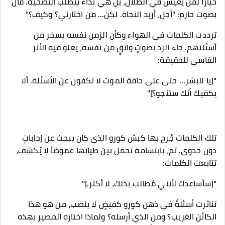
خياراً لمن يعيش في الظلال، بل هي نداءٌ يتطلب التضحية. قال
بصوت حازم: "أجل، أريد النجاة. لكن... من اختارني؟ وكيف؟"
ترددت الكلمات في الهواء وكأن الزمن نفسه يسخر من
أسئلتهم. جاء الرد بصوتٍ واثقٍ من نفسه، يعلو فيه الأثر
القاسي للحقيقة:
"[يا للبشر... حتى على حافة الموت لا تكفون عن الأسئلة. ألا
يكفيك أنك ستنجو؟]"
تلك الكلمات جُرح بها كبش كورو الذي كان يبحث عن إجاباتٍ
دون جدوى. ثم، بابتسامة تحمل بين طياتها غموضاً لا يُكشف،
تتابعت الكلمات:
"[سأساعدك لأنني مُطالب بذلك، لا أكثر.]"
تناثرت أسئلةٌ في ذهن كورو كفيضٍ لا ينضب، من هو هذا
الكائن الغريب؟ ومن الذي أرسله؟ ولماذا اختاره المصير بهذه