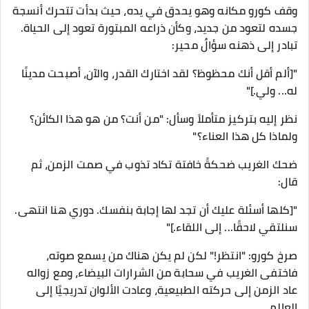
وقف كورو مكانه وهو يحدق في يده، حيث بدأت تتحرك أنسجة
جسده لتعود من جديد، وكأن ذراعه المبتورة تعود إلى الحياة.
تبادر إلى ذهنه سؤالٌ محير:
"[ألم أقل أنك محظوظ؟ لقد اختارك القدر، والآن، أصبحت مدينًا
له... ولي.]"
نظر إليه بتركيز متأملاً وسأل: "من أنت؟ من هو هذا الكائن؟
ولماذا كل هذا العناء؟"
ضحك الغريب ضحكةً خافتة تكاد تذوب في صمت الزمن، ثم
قال:
"[كلها أسئلة عليك أن تجد لها إجابة بنفسك. دوري هنا انتهى.
سنلتقي لاحقًا... إلى اللقاء.]"
صرخ كورو: "انتظر!" لكن لم يكن هناك من يسمع صوته،
فاختفى الغريب في سحابة من الشرارات البيضاء، ومع زواله
عاد الزمن إلى حركته الطبيعية، وعادت الألوان تدريجيًا إلى
العالم.