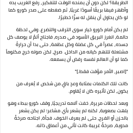
الطريقة؟ لكن دون أن يمنحه الوقت للتفكير، رفع الغريب يده
وأظهر فيها بريقًا أسودًا غريبًا، ثم ضغطه على صدر كورو كما
لو كان يحاول أن ينقل له سرًّا خطيرًا.
لم يكن أمام كورو خيار سوى الترقب والتضرع. وفي لحظة
حالمة، انغرز البريق الأسود في صدره، فاجتاح ألمٌ لا يوصف كل
جسده، عصراً في كل عضلة وكل عظمة، حتى بدا أن حرارةً
مشتعلة تلتهم كيانه من الداخل. صرخ، لكن صوته خرج مكتوماً
كما لو أن العالم نفسه رفض أن يسمعه.
"[اصبر، الأمر مؤقت فقط.]"
كانت تلك الكلمات بمثابة وعدٍ باقٍ من شخص لا يُعرف من
يكون، لكن تأثيره كان لا يُقاوم.
وبعد لحظات مريرة، خفت آلامه تدريجيًا، وقف كورو ببطء وهو
يلهث بصعوبة، لكنه لم يشعر بأي مشاعر؛ لم يكن يشعر
بالحزن أو الفرح، حتى لم يعرف الخوف. فجأة، اجتاحه صرخةٌ
مدوية، صرخةٌ غريبة كانت تأتي من أعماق ذاته.