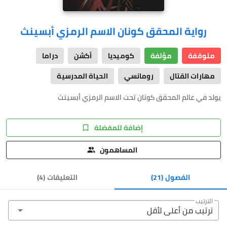
رواية المحقق كونان الاسم الرمزي أبسينث
متوقفة
مؤلفة
كوميديا
أكشن
دراما
مهارات القتال
رومانسي
الحياة المدرسية
يولد في عالم المحقق كونان تحت الاسم الرمزي أبسينث
إضافة للمفضلة
المساهمون
الفصول
(21)
التعليقات
(
4
)
الترتيب
ترتيب من أعلى ﻷقل