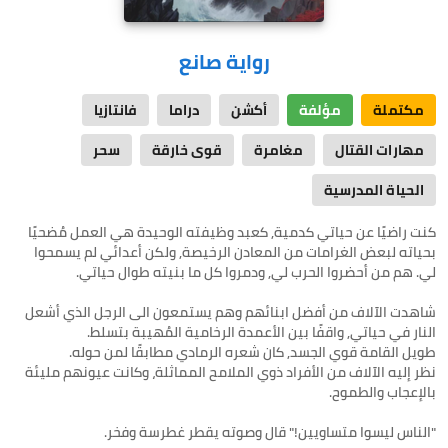
رواية صانع
مكتملة
مؤلفة
أكشن
دراما
فانتازيا
مهارات القتال
مغامرة
قوى خارقة
سحر
الحياة المدرسية
كنت راضيًا عن حياتي كدمية, كعبد وظيفته الوحيدة هي العمل مُضحيًا
بحياته لبعض الغرامات من المعادن الرخيصة, ولكن أعدائي لم يسمحوا
شاهدت الآلاف من أفضل ابنائهم وهم يستمعون الى الرجل الذي أشعل
نظر إليه الآلاف من الأفراد ذوي الملامح المماثلة، وكانت عيونهم مليئة