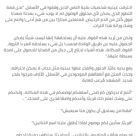
اخترقت عينيه شخصيات بقية الناس الذين وقفوا في الأسفل, "نحن قمة
التطور الذي يمكن لأي مخلوق الوصول له, لا يوجد شيء بعدنا! صعدنا
فوق كُتل من الدم الرخيص, مُفتعلين مجازرًا بين من هم أدنى! وانتم على
ولكن من يُريد هذه القوة, عليه أن يستحقها! إنها ليست شيئًا يمكن
الحصول عليه عن طريق الولادة فحسب! بل شيء يستحقه المرء! الثروة,
القوة, المكانة.. هذه أشياء تحتاج إلى جبال من الضحايا للحصول على لمحة
رفع يديه عاليًا, الجنون والفخر غطوا عينيه مثل حجاب لا يمكن اختراقه,
وحدث المثل مع أطفالهم الموجودين في الأسفل. الآلاف صرخوا بفخر
"أنتم لا تدركون كم ضحى أسلافكم لوضعكم في هذه المكانة.. ولكنكم
لم يعلم هؤلاء الملقبون بالتنانين... أنه قريبًا، ستظهر دمية لتحطم