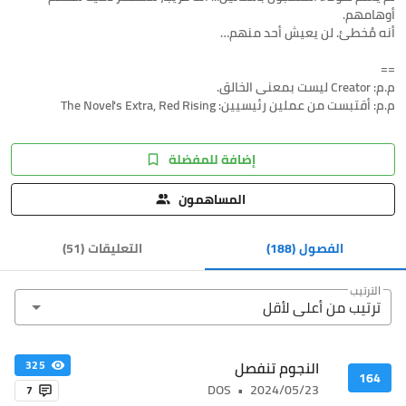
م.م: أقتبست من عملين رئيسيين: The Novel's Extra, Red Rising
إضافة للمفضلة
المساهمون
الفصول
(188)
التعليقات
(
51
)
الترتيب
ترتيب من أعلى ﻷقل
النجوم تنفصل
325
164
DOS
•
2024/05/23
7